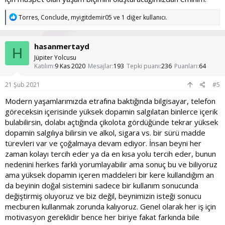
T
Torres
,
Conclude
,
myigitdemir05
ve 1 diğer kullanıcı.
e
p
k
hasanmertayd
i
H
l
Jüpiter Yolcusu
e
Katılım
9 Kas 2020
Mesajlar
193
Tepki puanı
236
Puanları
64
r
:
21 Şub 2021
#5
Modern yaşamlarımızda etrafına baktığında bilgisayar, telefon
göreceksin içerisinde yüksek dopamin salgılatan binlerce içerik
bulabilirsin, dolabı açtığında çikolota gördüğünde tekrar yüksek
dopamin salgılıya bilirsin ve alkol, sigara vs. bir sürü madde
türevleri var ve çoğalmaya devam ediyor. İnsan beyni her
zaman kolayı tercih eder ya da en kısa yolu tercih eder, bunun
nedenini herkes farklı yorumlayabilir ama sonuç bu ve biliyoruz
ama yüksek dopamin içeren maddeleri bir kere kullandığım an
da beyinin doğal sistemini sadece bir kullanım sonucunda
değiştirmiş oluyoruz ve biz değil, beynimizin isteği sonucu
mecburen kullanmak zorunda kalıyoruz. Genel olarak her iş için
motivasyon gereklidir bence her biriye fakat farkında bile