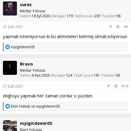
k
surec
i
l
Merkür Yolcusu
e
Katılım
18 Eyl 2020
Mesajlar
179
Tepki puanı
207
Puanları
58
r
:
21 Şub 2021
#9
yapmak istemiyorsun ki bu aktiviteleri bitirmiş olmak istiyorsun
T
myigitdemir05
e
p
k
Bravo
i
l
Merkür Yolcusu
e
Katılım
6 Kas 2020
Mesajlar
124
Tepki puanı
181
Puanları
58
r
:
21 Şub 2021
#10
doğruyu yapmak her zaman zordur o yüzden
T
Emir Hattab
ve
myigitdemir05
e
p
k
myigitdemir05
i
l
Mars Yolcusu