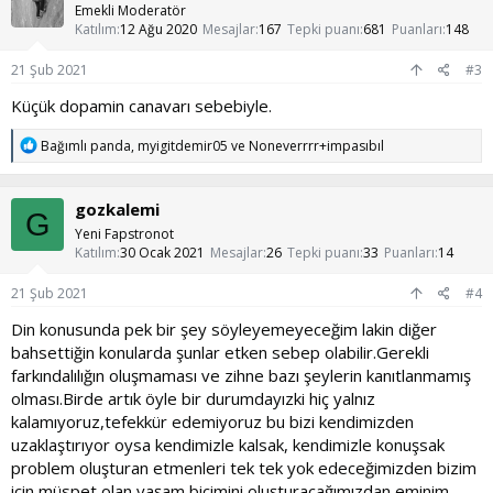
l
Emekli Moderatör
e
Katılım
12 Ağu 2020
Mesajlar
167
Tepki puanı
681
Puanları
148
r
:
21 Şub 2021
#3
Küçük dopamin canavarı sebebiyle.
T
Bağımlı panda
,
myigitdemir05
ve
Noneverrrr+impasıbıl
e
p
k
gozkalemi
i
G
l
Yeni Fapstronot
e
Katılım
30 Ocak 2021
Mesajlar
26
Tepki puanı
33
Puanları
14
r
:
21 Şub 2021
#4
Din konusunda pek bir şey söyleyemeyeceğim lakin diğer
bahsettiğin konularda şunlar etken sebep olabilir.Gerekli
farkındalılığın oluşmaması ve zihne bazı şeylerin kanıtlanmamış
olması.Birde artık öyle bir durumdayızki hiç yalnız
kalamıyoruz,tefekkür edemiyoruz bu bizi kendimizden
uzaklaştırıyor oysa kendimizle kalsak, kendimizle konuşsak
problem oluşturan etmenleri tek tek yok edeceğimizden bizim
için müspet olan yaşam biçimini oluşturacağımızdan eminim.