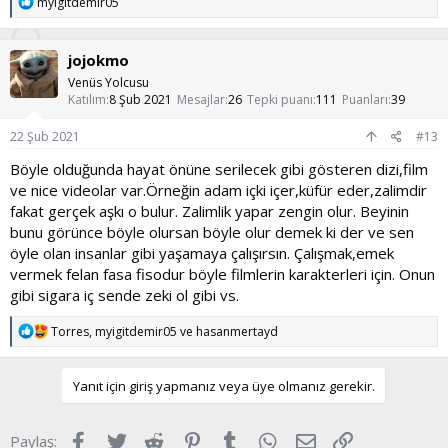
T
myigitdemir05
e
p
k
jojokmo
i
l
Venüs Yolcusu
e
Katılım
8 Şub 2021
Mesajlar
26
Tepki puanı
111
Puanları
39
r
:
22 Şub 2021
#13
Böyle olduğunda hayat önüne serilecek gibi gösteren dizi,film
ve nice videolar var.Örneğin adam içki içer,küfür eder,zalimdir
fakat gerçek aşkı o bulur. Zalimlik yapar zengin olur. Beyinin
bunu görünce böyle olursan böyle olur demek ki der ve sen
öyle olan insanlar gibi yaşamaya çalışırsın. Çalışmak,emek
vermek felan fasa fisodur böyle filmlerin karakterleri için. Onun
gibi sigara iç sende zeki ol gibi vs.
T
Torres
,
myigitdemir05
ve
hasanmertayd
e
p
k
Yanıt için giriş yapmanız veya üye olmanız gerekir.
i
l
e
Facebook
Twitter
Reddit
Pinterest
Tumblr
WhatsApp
E-posta
Link
Paylaş:
r