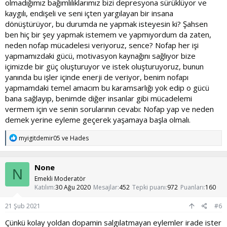
olmadığımız bağımlılıklarımız bizi depresyona sürüklüyor ve
kaygılı, endişeli ve seni içten yargılayan bir insana
dönüştürüyor, bu durumda ne yapmak isteyesin ki? Şahsen
ben hiç bir şey yapmak istemem ve yapmıyordum da zaten,
neden nofap mücadelesi veriyoruz, sence? Nofap her işi
yapmamızdaki gücü, motivasyon kaynağını sağlıyor bize
içimizde bir güç oluşturuyor ve istek oluşturuyoruz, bunun
yanında bu işler içinde enerji de veriyor, benim nofapı
yapmamdaki temel amacım bu karamsarlığı yok edip o gücü
bana sağlayıp, benimde diğer insanlar gibi mücadelemi
vermem için ve senin sorularının cevabı: Nofap yap ve neden
demek yerine eyleme geçerek yaşamaya başla olmalı.
T
myigitdemir05
ve
Hades
e
p
k
None
i
N
l
Emekli Moderatör
e
Katılım
30 Ağu 2020
Mesajlar
452
Tepki puanı
972
Puanları
160
r
:
21 Şub 2021
#6
Çünkü kolay yoldan dopamin salgılatmayan eylemler irade ister