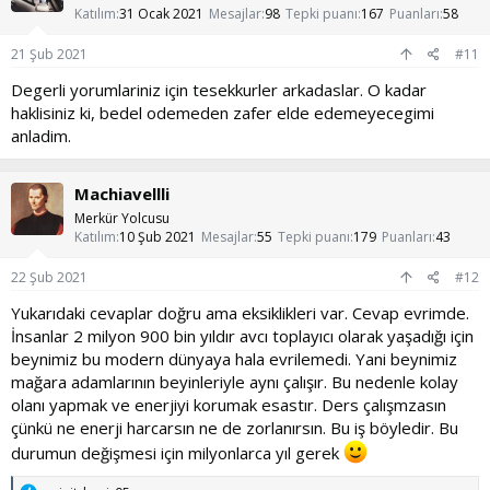
e
Katılım
31 Ocak 2021
Mesajlar
98
Tepki puanı
167
Puanları
58
r
:
21 Şub 2021
#11
Degerli yorumlariniz için tesekkurler arkadaslar. O kadar
haklisiniz ki, bedel odemeden zafer elde edemeyecegimi
anladim.
Machiavellli
Merkür Yolcusu
Katılım
10 Şub 2021
Mesajlar
55
Tepki puanı
179
Puanları
43
22 Şub 2021
#12
Yukarıdaki cevaplar doğru ama eksiklikleri var. Cevap evrimde.
İnsanlar 2 milyon 900 bin yıldır avcı toplayıcı olarak yaşadığı için
beynimiz bu modern dünyaya hala evrilemedi. Yani beynimiz
mağara adamlarının beyinleriyle aynı çalışır. Bu nedenle kolay
olanı yapmak ve enerjiyi korumak esastır. Ders çalışmzasın
çünkü ne enerji harcarsın ne de zorlanırsın. Bu iş böyledir. Bu
durumun değişmesi için milyonlarca yıl gerek