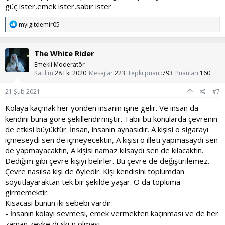
güç ister,emek ister,sabır ister
T
myigitdemir05
e
p
k
The White Rider
i
l
Emekli Moderatör
e
Katılım
28 Eki 2020
Mesajlar
223
Tepki puanı
793
Puanları
160
r
:
21 Şub 2021
#7
Kolaya kaçmak her yönden insanın işine gelir. Ve insan da
kendini buna göre şekillendirmiştir. Tabii bu konularda çevrenin
de etkisi büyüktür. İnsan, insanın aynasıdır. A kişisi o sigarayı
içmeseydi sen de içmeyecektin, A kişisi o illeti yapmasaydı sen
de yapmayacaktın, A kişisi namaz kılsaydı sen de kılacaktın.
Dediğim gibi çevre kişiyi belirler. Bu çevre de değiştirilemez.
Çevre nasılsa kişi de öyledir. Kişi kendisini toplumdan
soyutlayaraktan tek bir şekilde yaşar: O da topluma
girmemektir.
Kısacası bunun iki sebebi vardır:
- İnsanın kolayı sevmesi, emek vermekten kaçınması ve de her
zaman zevke düşkün olması.