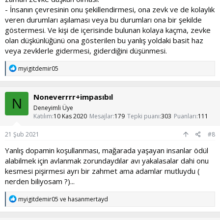
- İnsanın çevresinin onu şekillendirmesi, ona zevk ve de kolaylık
veren durumları aşılaması veya bu durumları ona bir şekilde
göstermesi. Ve kişi de içerisinde bulunan kolaya kaçma, zevke
olan düşkünlüğünü ona gösterilen bu yanlış yoldaki basit haz
veya zevklerle gidermesi, giderdiğini düşünmesi.
T
myigitdemir05
e
p
k
Noneverrrr+impasıbıl
i
N
l
Deneyimli Üye
e
Katılım
10 Kas 2020
Mesajlar
179
Tepki puanı
303
Puanları
111
r
:
21 Şub 2021
#8
Yanlış dopamin koşullanması, mağarada yaşayan insanlar ödül
alabilmek için avlanmak zorundaydılar avı yakalasalar dahi onu
kesmesi pişirmesi ayrı bir zahmet ama adamlar mutluydu (
nerden biliyosam ?)...
T
myigitdemir05
ve
hasanmertayd
e
p