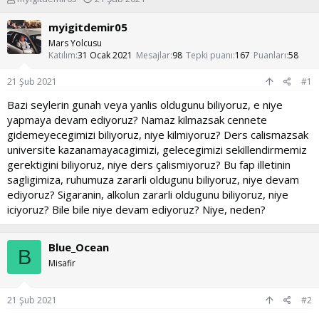
o
a
n
ş
myigitdemir05
u
l
Mars Yolcusu
y
a
Katılım
31 Ocak 2021
Mesajlar
98
Tepki puanı
167
Puanları
58
u
n
b
g
21 Şub 2021
#1
a
ı
ş
ç
Bazi seylerin gunah veya yanlis oldugunu biliyoruz, e niye
l
t
yapmaya devam ediyoruz? Namaz kilmazsak cennete
a
a
gidemeyecegimizi biliyoruz, niye kilmiyoruz? Ders calismazsak
t
r
universite kazanamayacagimizi, gelecegimizi sekillendirmemiz
a
i
gerektigini biliyoruz, niye ders çalismiyoruz? Bu fap illetinin
n
h
i
sagligimiza, ruhumuza zararli oldugunu biliyoruz, niye devam
ediyoruz? Sigaranin, alkolun zararli oldugunu biliyoruz, niye
iciyoruz? Bile bile niye devam ediyoruz? Niye, neden?
Blue_Ocean
B
Misafir
21 Şub 2021
#2