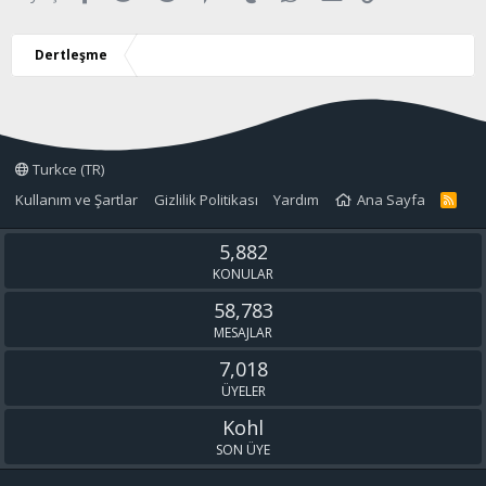
:
Dertleşme
Turkce (TR)
Kullanım ve Şartlar
Gizlilik Politikası
Yardım
Ana Sayfa
R
S
S
5,882
KONULAR
58,783
MESAJLAR
7,018
ÜYELER
Kohl
SON ÜYE