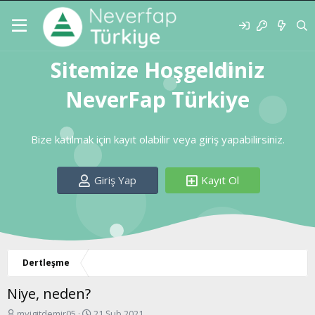
Sitemize Hoşgeldiniz
NeverFap Türkiye
Bize katılmak için kayıt olabilir veya giriş yapabilirsiniz.
Giriş Yap
Kayıt Ol
Dertleşme
Niye, neden?
K
B
myigitdemir05
21 Şub 2021