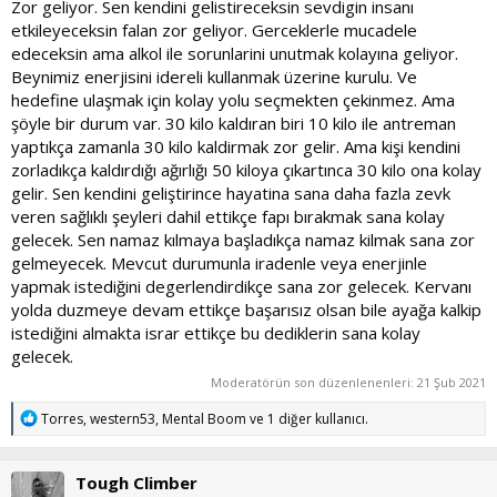
Zor geliyor. Sen kendini gelistireceksin sevdigin insanı
etkileyeceksin falan zor geliyor. Gerceklerle mucadele
edeceksin ama alkol ile sorunlarini unutmak kolayına geliyor.
Beynimiz enerjisini idereli kullanmak üzerine kurulu. Ve
hedefine ulaşmak için kolay yolu seçmekten çekinmez. Ama
şöyle bir durum var. 30 kilo kaldıran biri 10 kilo ile antreman
yaptıkça zamanla 30 kilo kaldirmak zor gelir. Ama kişi kendini
zorladıkça kaldırdığı ağırlığı 50 kiloya çıkartınca 30 kilo ona kolay
gelir. Sen kendini geliştirince hayatina sana daha fazla zevk
veren sağlıklı şeyleri dahil ettikçe fapı bırakmak sana kolay
gelecek. Sen namaz kılmaya başladıkça namaz kilmak sana zor
gelmeyecek. Mevcut durumunla iradenle veya enerjinle
yapmak istediğini degerlendirdikçe sana zor gelecek. Kervanı
yolda duzmeye devam ettikçe başarısız olsan bile ayağa kalkip
istediğini almakta israr ettikçe bu dediklerin sana kolay
gelecek.
Moderatörün son düzenlenenleri:
21 Şub 2021
T
Torres
,
western53
,
Mental Boom
ve 1 diğer kullanıcı.
e
p
k
Tough Climber
i