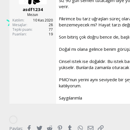
Siz 90 gün semen tutacağım diye yol
verir.
asdf1234
Mezun
Fikrimce bu tarz uğraşları süreç ola
Katılım
10 Kas 2020
benzemeyecek mi? Hayat tarzı değiş
Mesajlar
28
Tepki puanı
77
Puanları
19
Son bitiriş çok doğru bence de, başlı
Doğal mı olana gelince benim görüş
Cinsel istek ise doğaldır. Bu istek 
yükselir. Bunlarda zamanla oturacak 
PMO'nun yerini aynı seviyede bir ş
katılıyorum.
Saygılarımla
Facebook
Twitter
Reddit
Pinterest
Tumblr
WhatsApp
E-posta
Link
Paylaş: