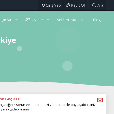
Giriş Yap
Kayıt Ol
Ara
aşımlar
Üyeler
Sohbet Kutusu
Blog
rkiye
ime Geç >>>
aşadığınız sorun ve önerilerinizi yöneticiler ile paylaşabilirsiniz.
yarak gidebilirsiniz.