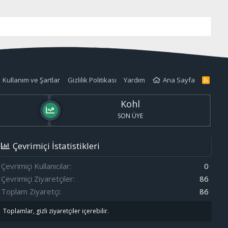
Kullanım ve Şartlar
Gizlilik Politikası
Yardım
Ana Sayfa
R
S
S
Kohl
SON ÜYE
Çevrimiçi İstatistikleri
Çevrimiçi Kullanıcılar
0
Çevrimiçi Ziyaretçiler
86
Toplam Ziyaretçi
86
Toplamlar, gizli ziyaretçiler içerebilir.