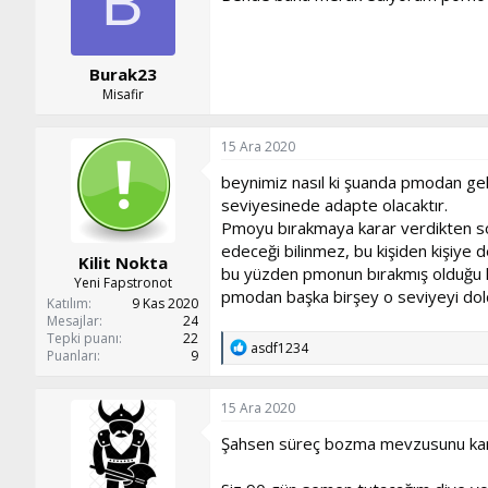
B
Burak23
Misafir
15 Ara 2020
beynimiz nasıl ki şuanda pmodan ge
seviyesinede adapte olacaktır.
Pmoyu bırakmaya karar verdikten so
edeceği bilinmez, bu kişiden kişiye
Kilit Nokta
bu yüzden pmonun bırakmış olduğu h
Yeni Fapstronot
pmodan başka birşey o seviyeyi dold
Katılım
9 Kas 2020
Mesajlar
24
Tepki puanı
22
T
asdf1234
Puanları
9
e
p
k
15 Ara 2020
i
l
Şahsen süreç bozma mevzusunu karış
e
r
: