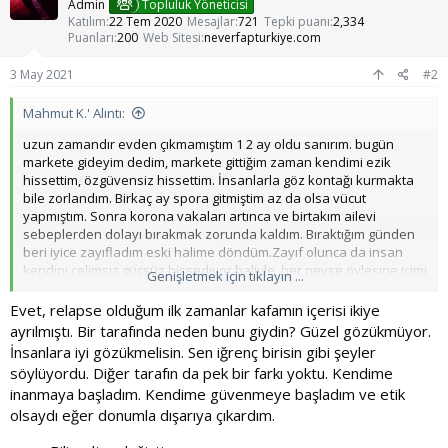
l
Admin
Topluluk Yöneticisi
e
Katılım
22 Tem 2020
Mesajlar
721
Tepki puanı
2,334
r
Puanları
200
Web Sitesi
neverfapturkiye.com
:
3 May 2021
#2
Mahmut K.' Alıntı:
uzun zamandır evden çıkmamıştım 1 2 ay oldu sanırım. bugün
markete gideyim dedim, markete gittiğim zaman kendimi ezik
hissettim, özgüvensiz hissettim. İnsanlarla göz kontağı kurmakta
bile zorlandım. Birkaç ay spora gitmiştim az da olsa vücut
yapmıştım. Sonra korona vakaları artınca ve birtakım ailevi
sebeplerden dolayı bırakmak zorunda kaldım. Bıraktığım günden
beri iyice zayıfladım eski halime döndüm.Zayıf olunca da insan
kendini çelimsiz güçsüz hissediyor haliyle. her neyse öylesine içimi
Genişletmek için tıklayın ...
dökesim geldi. sizin de böyle zamanlarınız oldu mu?
Evet, relapse olduğum ilk zamanlar kafamın içerisi ikiye
ayrılmıştı. Bir tarafında neden bunu giydin? Güzel gözükmüyor.
İnsanlara iyi gözükmelisin. Sen iğrenç birisin gibi şeyler
söylüyordu. Diğer tarafın da pek bir farkı yoktu. Kendime
inanmaya başladım. Kendime güvenmeye başladım ve etik
olsaydı eğer donumla dışarıya çıkardım.