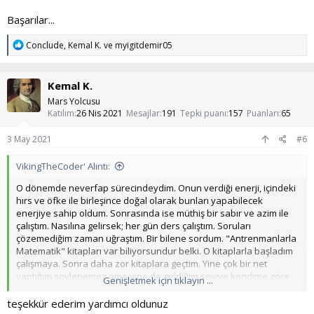
Başarılar...
T
Conclude
,
Kemal K.
ve
myigitdemir05
e
p
k
Kemal K.
i
l
Mars Yolcusu
e
Katılım
26 Nis 2021
Mesajlar
191
Tepki puanı
157
Puanları
65
r
:
3 May 2021
#6
VikingTheCoder' Alıntı:
O dönemde neverfap sürecindeydim. Onun verdiği enerji, içindeki
hırs ve öfke ile birleşince doğal olarak bunları yapabilecek
enerjiye sahip oldum. Sonrasında ise müthiş bir sabır ve azim ile
çalıştım. Nasılına gelirsek; her gün ders çalıştım. Soruları
çözemediğim zaman uğraştım. Bir bilene sordum. "Antrenmanlarla
Matematik" kitapları var biliyorsundur belki. O kitaplarla başladım
çalışmaya. Sonra daha zor kitaplara geçtim. Yine çok bir net
yaptığım söylenemez ama yine de geldiğim seviye kendime göre
Genişletmek için tıklayın ...
çok yüksek. 1.25 netten 14-15 nete çekmiştim mat2 netimi. 40
soruda çok az bir sayı da olsa kendim için epey yüksek bir net
teşekkür ederim yardımcı oldunuz
yapmıştım. Ama önemli olan "sabır + azim + kararlılık" . Bir de