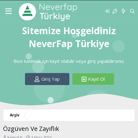
Sitemize Hoşgeldiniz
NeverFap Türkiye
Bize katılmak için kayıt olabilir veya giriş yapabilirsiniz.
Giriş Yap
Kayıt Ol
Arşiv
Özgüven Ve Zayıflık
K
B
Kemal K.
3 May 2021