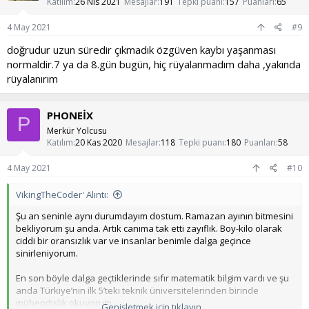
Katılım
26 Nis 2021
Mesajlar
191
Tepki puanı
157
Puanları
65
r
:
4 May 2021
#9
doğrudur uzun süredir çıkmadık özgüven kaybı yaşanması
normaldir.7 ya da 8.gün bugün, hiç rüyalanmadım daha ,yakında
rüyalanırım
PHONEİX
P
Merkür Yolcusu
Katılım
20 Kas 2020
Mesajlar
118
Tepki puanı
180
Puanları
58
4 May 2021
#10
VikingTheCoder' Alıntı:
Şu an seninle aynı durumdayım dostum. Ramazan ayının bitmesini
bekliyorum şu anda. Artık canıma tak etti zayıflık. Boy-kilo olarak
ciddi bir oransızlık var ve insanlar benimle dalga geçince
sinirleniyorum.
En son böyle dalga geçtiklerinde sıfır matematik bilgim vardı ve şu
anda Türkiye’nin ilk 5’teki teknik üniversitelerinden birinde
mühendislik okuyorum.
Genişletmek için tıklayın ...