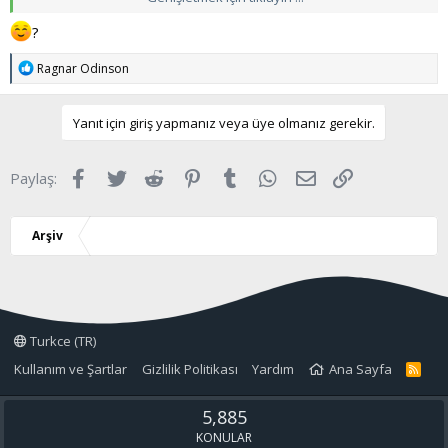
Beni aşağılamalarının cezasını onlara başarılarımla vereceğim .
?
T
Ragnar Odinson
e
p
k
Yanıt için giriş yapmanız veya üye olmanız gerekir.
i
l
e
Facebook
Twitter
Reddit
Pinterest
Tumblr
WhatsApp
E-posta
Link
Paylaş:
r
:
Arşiv
Turkce (TR)
Kullanım ve Şartlar
Gizlilik Politikası
Yardım
Ana Sayfa
R
S
S
5,885
KONULAR