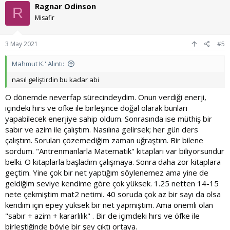
Ragnar Odinson
R
Misafir
3 May 2021
#5
Mahmut K.' Alıntı:
nasıl geliştirdin bu kadar abi
O dönemde neverfap sürecindeydim. Onun verdiği enerji,
içindeki hırs ve öfke ile birleşince doğal olarak bunları
yapabilecek enerjiye sahip oldum. Sonrasında ise müthiş bir
sabır ve azim ile çalıştım. Nasılına gelirsek; her gün ders
çalıştım. Soruları çözemediğim zaman uğraştım. Bir bilene
sordum. "Antrenmanlarla Matematik" kitapları var biliyorsundur
belki. O kitaplarla başladım çalışmaya. Sonra daha zor kitaplara
geçtim. Yine çok bir net yaptığım söylenemez ama yine de
geldiğim seviye kendime göre çok yüksek. 1.25 netten 14-15
nete çekmiştim mat2 netimi. 40 soruda çok az bir sayı da olsa
kendim için epey yüksek bir net yapmıştım. Ama önemli olan
"sabır + azim + kararlılık" . Bir de içimdeki hırs ve öfke ile
birleştiğinde böyle bir şey çıktı ortaya.