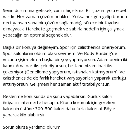
Senin durumuna gelirsek, canını hiç sıkma. Bir çözüm yolu elbet
vardır. Her zaman çözüm odaklı ol. Yoksa her gün gelip burada
dert yansan sana bir çözüm sağlamadığı sürece bir faydası
olmayacak. Harekete geçmek ve sabırla hedefin için çalışmak
yapacağın en optimal seçenek olur.
Başka bir konuya değineyim. Spor için calisthenics öneriyorum.
Spor salonlarını oldum olası sevmem. Ve Body Building'de
vücudu şişirmekten başka bir şey yapmıyorsun. Adam benim iki
katım. Ama barfiks çek diyorsun, bir tane nizami barfiks
çekemiyor (Genelleme yapıyorum, istisnaları katmıyorum). Ve
calisthenics'de de farklı hareket varyasyonları yaparak zorluğu
arttırıyorsun. Gelişmeni her zaman aktif tutabiliyorsun.
Beslenme konusunda da şunu yapabilirsin. Günlük kalori
ihtiyacını internette hesapla. Kilonu korumak için gereken
kalorinin üstüne 300-500 kalori daha fazla kalori al. Böyle
yaparak kilo alabilirsin.
Sorun olursa yardımcı olurum.