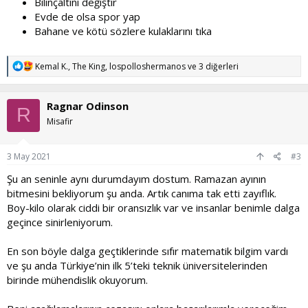
Bilinçaltını değiştir
Evde de olsa spor yap
Bahane ve kötü sözlere kulaklarını tıka
T
Kemal K.
,
The King
,
lospolloshermanos
ve 3 diğerleri
e
p
k
Ragnar Odinson
i
R
l
Misafir
e
r
:
3 May 2021
#3
Şu an seninle aynı durumdayım dostum. Ramazan ayının
bitmesini bekliyorum şu anda. Artık canıma tak etti zayıflık.
Boy-kilo olarak ciddi bir oransızlık var ve insanlar benimle dalga
geçince sinirleniyorum.
En son böyle dalga geçtiklerinde sıfır matematik bilgim vardı
ve şu anda Türkiye’nin ilk 5’teki teknik üniversitelerinden
birinde mühendislik okuyorum.