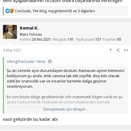
Beni aşağılamalarının cezasını onlara başarılarımla vereceğim .
T
Conclude
,
The King
,
myigitdemir05
ve 3 diğerleri
e
p
k
Kemal K.
i
l
Mars Yolcusu
e
Katılım
26 Nis 2021
Mesajlar
191
Tepki puanı
157
Puanları
65
r
:
3 May 2021
#4
VikingTheCoder' Alıntı:
Şu an seninle aynı durumdayım dostum. Ramazan ayının bitmesini
bekliyorum şu anda. Artık canıma tak etti zayıflık. Boy-kilo olarak
ciddi bir oransızlık var ve insanlar benimle dalga geçince
sinirleniyorum.
En son böyle dalga geçtiklerinde sıfır matematik bilgim vardı ve şu
anda Türkiye’nin ilk 5’teki teknik üniversitelerinden birinde
mühendislik okuyorum.
Genişletmek için tıklayın ...
Beni aşağılamalarının cezasını onlara başarılarımla vereceğim .
nasıl geliştirdin bu kadar abi