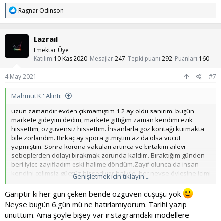
içimdeki hırs ve öfke ile birleştiğinde böyle bir şey çıktı ortaya.
T
Ragnar Odinson
e
p
Senin durumuna gelirsek, canını hiç sıkma. Bir çözüm yolu elbet
k
vardır. Her zaman çözüm odaklı ol. Yoksa her gün gelip burada
Lazrail
i
dert yansan sana bir çözüm sağlamadığı sürece bir faydası
l
Emektar Üye
olmayacak. Harekete geçmek ve sabırla hedefin için çalışmak
e
Katılım
10 Kas 2020
Mesajlar
247
Tepki puanı
292
Puanları
160
yapacağın en optimal seçenek olur.
r
:
4 May 2021
#7
Başka bir konuya değineyim. Spor için calisthenics öneriyorum.
Spor salonlarını oldum olası sevmem. Ve Body Building'de vücudu
Mahmut K.' Alıntı:
şişirmekten başka bir şey yapmıyorsun. Adam benim iki katım. Ama
barfiks çek diyorsun, bir tane nizami barfiks çekemiyor
uzun zamandır evden çıkmamıştım 1 2 ay oldu sanırım. bugün
(Genelleme yapıyorum, istisnaları katmıyorum). Ve calisthenics'de
markete gideyim dedim, markete gittiğim zaman kendimi ezik
de farklı hareket varyasyonları yaparak zorluğu arttırıyorsun.
hissettim, özgüvensiz hissettim. İnsanlarla göz kontağı kurmakta
Gelişmeni her zaman aktif tutabiliyorsun.
bile zorlandım. Birkaç ay spora gitmiştim az da olsa vücut
yapmıştım. Sonra korona vakaları artınca ve birtakım ailevi
Beslenme konusunda da şunu yapabilirsin. Günlük kalori ihtiyacını
sebeplerden dolayı bırakmak zorunda kaldım. Bıraktığım günden
internette hesapla. Kilonu korumak için gereken kalorinin üstüne
beri iyice zayıfladım eski halime döndüm.Zayıf olunca da insan
300-500 kalori daha fazla kalori al. Böyle yaparak kilo alabilirsin.
kendini çelimsiz güçsüz hissediyor haliyle. her neyse öylesine içimi
Genişletmek için tıklayın ...
dökesim geldi. sizin de böyle zamanlarınız oldu mu?
Sorun olursa yardımcı olurum.
Gariptir ki her gün çeken bende özgüven düşüşü yok
Neyse bugün 6.gün mü ne hatırlamıyorum. Tarihi yazıp
Başarılar...
unuttum. Ama şöyle bişey var ınstagramdaki modellere