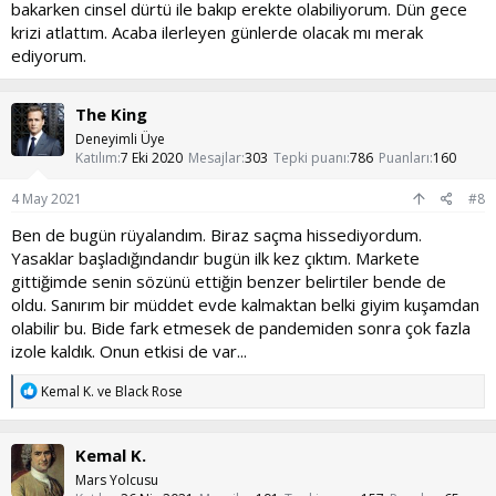
bakarken cinsel dürtü ile bakıp erekte olabiliyorum. Dün gece
krizi atlattım. Acaba ilerleyen günlerde olacak mı merak
ediyorum.
The King
Deneyimli Üye
Katılım
7 Eki 2020
Mesajlar
303
Tepki puanı
786
Puanları
160
4 May 2021
#8
Ben de bugün rüyalandım. Biraz saçma hissediyordum.
Yasaklar başladığındandır bugün ilk kez çıktım. Markete
gittiğimde senin sözünü ettiğin benzer belirtiler bende de
oldu. Sanırım bir müddet evde kalmaktan belki giyim kuşamdan
olabilir bu. Bide fark etmesek de pandemiden sonra çok fazla
izole kaldık. Onun etkisi de var...
T
Kemal K.
ve
Black Rose
e
p
k
Kemal K.
i
l
Mars Yolcusu
e