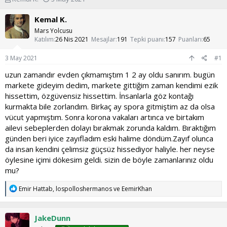
o
a
n
ş
Kemal K.
u
l
Mars Yolcusu
y
a
Katılım
26 Nis 2021
Mesajlar
191
Tepki puanı
157
Puanları
65
u
n
b
g
3 May 2021
#1
a
ı
ş
ç
uzun zamandır evden çıkmamıştım 1 2 ay oldu sanırım. bugün
l
t
markete gideyim dedim, markete gittiğim zaman kendimi ezik
a
a
hissettim, özgüvensiz hissettim. İnsanlarla göz kontağı
t
r
kurmakta bile zorlandım. Birkaç ay spora gitmiştim az da olsa
a
i
vücut yapmıştım. Sonra korona vakaları artınca ve birtakım
n
h
i
ailevi sebeplerden dolayı bırakmak zorunda kaldım. Bıraktığım
günden beri iyice zayıfladım eski halime döndüm.Zayıf olunca
da insan kendini çelimsiz güçsüz hissediyor haliyle. her neyse
öylesine içimi dökesim geldi. sizin de böyle zamanlarınız oldu
mu?
T
Emir Hattab
,
lospolloshermanos
ve
EemirKhan
e
p
k
JakeDunn
i