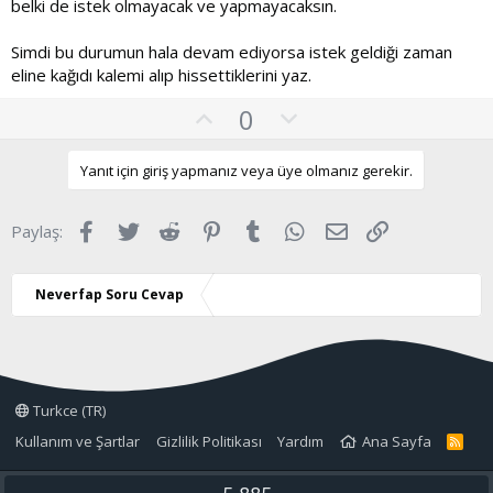
belki de istek olmayacak ve yapmayacaksın.
Simdi bu durumun hala devam ediyorsa istek geldiği zaman
eline kağıdı kalemi alıp hissettiklerini yaz.
O
O
0
y
l
l
u
Yanıt için giriş yapmanız veya üye olmanız gerekir.
a
m
s
Facebook
Twitter
Reddit
Pinterest
Tumblr
WhatsApp
E-posta
Link
Paylaş:
u
z
o
Neverfap Soru Cevap
y
l
a
Turkce (TR)
Kullanım ve Şartlar
Gizlilik Politikası
Yardım
Ana Sayfa
R
S
S