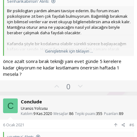
o
Senharikabirisin' Alıntı:
y
Bir psikilogtan yardım almani tavsiye ederim. Bu forum insan
l
psikolojisine zıt ben çok faydalı bulmuyorum. Bağımlılığı bırakmak
a
için bilimsel veriler var evet okuyup bilgilenebilirsin ama eksık kalır.
Mantığına oturur ama ne yapacağını nasıl yol alacağını biriyle
beraber çalışmak daha faydalı olacaktır.
Kafanda şöyle bir kodalama olabilir sürekli sürece başlayacağım
kafası var sende. Hayati fap zamanı ve nofap zamanı olarak
Genişletmek için tıklayın ...
ayırmışsın. Bunu yapmana gerek yok ki.
önce azalt sonra bırak tekniği yani evet günde 5 kerelere
Aşırı mast yaptığının farkındasın azaltacaksın. İlla nofap sürecine
kadar çıkıyorum ne kadar kısıtlamamı önerirsin haftada 1
girdim artık yapmam diye şartlama kendini ki fap zamanını çok iyi
mesela ?
değerlendiriyor gibisin. Sanki boş günün olmaması için
uğraşıyorsun ve nasıl olsa nofape başlayacağım diye
O
O
0
düşünüyorsun.
y
l
l
u
Sen masturbasyonu doğru zamanda doğru şekilde yap bunu
Conclude
C
kontrol etmeye çalış. Bu seni sürekli yapmaktan alıkoyar.
a
m
Uranüs Yolcusu
s
Katılım
9 Kas 2020
Mesajlar
86
Tepki puanı
355
Puanları
89
u
6 Ocak 2021
#6
z
ucurtma' Alıntı: