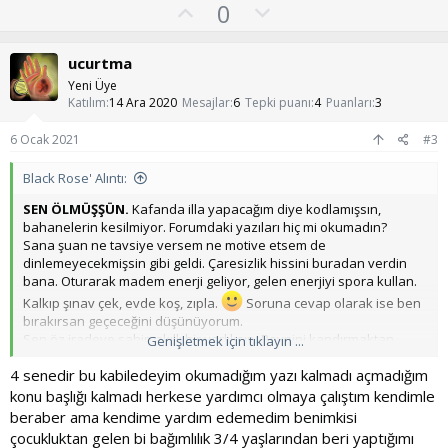
O
O
0
k
y
l
i
l
l
u
ucurtma
e
a
m
r
Yeni Üye
:
s
Katılım
14 Ara 2020
Mesajlar
6
Tepki puanı
4
Puanları
3
u
6 Ocak 2021
#3
z
o
Black Rose' Alıntı:
y
SEN ÖLMÜŞŞÜN.
Kafanda illa yapacağım diye kodlamışsın,
l
bahanelerin kesilmiyor. Forumdaki yazıları hiç mi okumadın?
a
Sana şuan ne tavsiye versem ne motive etsem de
dinlemeyecekmişsin gibi geldi. Çaresizlik hissini buradan verdin
bana. Oturarak madem enerji geliyor, gelen enerjiyi spora kullan.
Kalkıp şınav çek, evde koş, zıpla.
Soruna cevap olarak ise ben
bırakırsan geçeceğini düşünüyorum.
Sen öz iradeye sahip akıllı bir varlıksın. Beynini kandırmaktan,
Genişletmek için tıklayın ...
uyuşturmaktan vazgeç.
KENDİNE GEL.
4 senedir bu kabiledeyim okumadığım yazı kalmadı açmadığım
konu başlığı kalmadı herkese yardımcı olmaya çalıştım kendimle
beraber ama kendime yardım edemedim benimkisi
çocukluktan gelen bi bağımlılık 3/4 yaşlarından beri yaptığımı