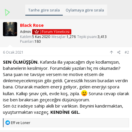
Tarihe göre sırala
Oylamaya göre sırala
Black Rose
Admin
Forum Yöneticisi
Katılım
5 Kas 2020
Mesajlar
1,276
Tepki puanı
3,413
Puanları
180
6 Ocak 2021
#2
SEN ÖLMÜŞŞÜN.
Kafanda illa yapacağım diye kodlamışsın,
bahanelerin kesilmiyor. Forumdaki yazıları hiç mi okumadın?
Sana şuan ne tavsiye versem ne motive etsem de
dinlemeyecekmişsin gibi geldi. Çaresizlik hissini buradan verdin
bana. Oturarak madem enerji geliyor, gelen enerjiyi spora
kullan. Kalkıp şınav çek, evde koş, zıpla.
Soruna cevap olarak
ise ben bırakırsan geçeceğini düşünüyorum.
Sen öz iradeye sahip akıllı bir varlıksın. Beynini kandırmaktan,
uyuşturmaktan vazgeç.
KENDİNE GEL.
T
Eff
ve
Loner
e
p