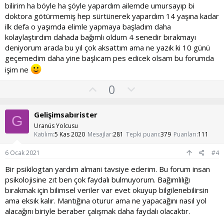
bilirim ha böyle ha şöyle yapardım ailemde umursayıp bi
doktora götürmemiş hep sürtünerek yapardım 14 yaşına kadar
ilk defa o yaşımda elimle yapmaya başladım daha
kolaylaştırdım dahada bağımlı oldum 4 senedir bırakmayı
deniyorum arada bu yıl çok aksattım ama ne yazık ki 10 günü
geçemedim daha yine başlıcam pes edicek olsam bu forumda
işim ne
O
O
0
y
l
l
u
Gelişimsabırister
G
a
m
Uranüs Yolcusu
s
Katılım
5 Kas 2020
Mesajlar
281
Tepki puanı
379
Puanları
111
u
6 Ocak 2021
#4
z
Bir psikilogtan yardım almani tavsiye ederim. Bu forum insan
o
psikolojisine zıt ben çok faydalı bulmuyorum. Bağımlılığı
y
bırakmak için bilimsel veriler var evet okuyup bilgilenebilirsin
l
ama eksık kalır. Mantığına oturur ama ne yapacağını nasıl yol
a
alacağını biriyle beraber çalışmak daha faydalı olacaktır.