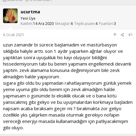
o
a
n
ş
ucurtma
u
l
Yeni Üye
y
a
Katılım
14 Ara 2020
Mesajlar
6
Tepki puanı
4
Puanları
3
u
n
b
g
6 Ocak 2021
#1
a
ı
ş
ç
uzun zamandır bi sürece başlamadım ve mastürbasyon
l
t
sıklığıda haliyle arttı. son 1 aydır yaparken ağrılar oluyor ve
a
a
yaptıktan sonra uyuşukluk his kayı oluşuyor bildiğini
t
r
hissedemiyorum tabi bu benim yapmamı engellemedi devamlı
a
i
yaptım. zevk alamama konusuna değinmiyorum bile zevk
n
h
i
almadığım halde yapıyorum .
sıgara gibi oldu bu yapmadan rahatlayamıyorum günlük yemek
yeme uyuma gibi oldu benim için zevk almadığım halde
yapmasam o günümde bi eksiklik olucak ve o bana kötü
yansıcakmış gibi geliyo ve bu uyuşmalardan korkmaya başladım
napsam acaba bıraksam geçer mi ? bırakmakta zor geliyo
özellikle yks çalışırken masada oturmak gerekiyo nofapın
vereceği enerjiyi masada kullanamadığım için patlıyacakmışım
gibi oluyo.