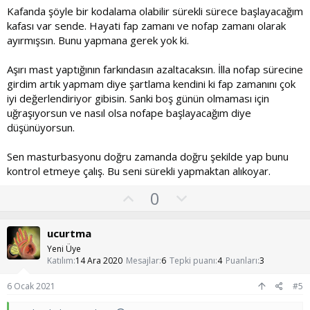
Kafanda şöyle bir kodalama olabilir sürekli sürece başlayacağım
kafası var sende. Hayati fap zamanı ve nofap zamanı olarak
ayırmışsın. Bunu yapmana gerek yok ki.
Aşırı mast yaptığının farkındasın azaltacaksın. İlla nofap sürecine
girdim artık yapmam diye şartlama kendini ki fap zamanını çok
iyi değerlendiriyor gibisin. Sanki boş günün olmaması için
uğraşıyorsun ve nasıl olsa nofape başlayacağım diye
düşünüyorsun.
Sen masturbasyonu doğru zamanda doğru şekilde yap bunu
kontrol etmeye çalış. Bu seni sürekli yapmaktan alıkoyar.
O
O
0
y
l
l
u
ucurtma
a
m
Yeni Üye
s
Katılım
14 Ara 2020
Mesajlar
6
Tepki puanı
4
Puanları
3
u
6 Ocak 2021
#5
z