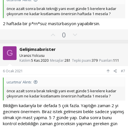
o
y
önce azalt sonra bırak tekniği yani evet günde 5 kerelere kadar
l
çıkıyorum ne kadar kısıtlamamı önerirsin haftada 1 mesela ?
a
2 haftada bir p*rn*suz mastürbasyon yapabilirsin.
O
O
0
y
l
l
u
Gelişimsabırister
G
a
m
Uranüs Yolcusu
s
Katılım
5 Kas 2020
Mesajlar
281
Tepki puanı
379
Puanları
111
u
6 Ocak 2021
#7
z
o
ucurtma' Alıntı:
y
önce azalt sonra bırak tekniği yani evet günde 5 kerelere kadar
l
çıkıyorum ne kadar kısıtlamamı önerirsin haftada 1 mesela ?
a
Bildiğim kadarıyla bir defada 5 çok fazla. Yaptığın zaman 2 yi
gecmeni önermem. Biraz istek gelmesini bekle sadece yapmış
olmak için mast yapma. 5 7 günde yap. Daha sonra bunu
kontrol edebildiğin zaman göreceksin yapman gereken gün