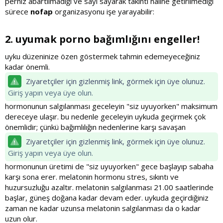
perhiz abartılmadığı ve sayı sayarak takıntı haline getirilmediği
sürece
nofap
organizasyonu işe yarayabilir:
2. uyumak porno bağımlığını engeller!​
uyku düzeninize özen göstermek tahmin edemeyeceğiniz
kadar önemli.
Ziyaretçiler için gizlenmiş link, görmek için üye olunuz.
Giriş yapın veya üye olun.
hormonunun salgılanması geceleyin "siz uyuyorken" maksimum
dereceye ulaşır. bu nedenle geceleyin uykuda geçirmek çok
önemlidir; çünkü bağımlılığın nedenlerine karşı savaşan
Ziyaretçiler için gizlenmiş link, görmek için üye olunuz.
Giriş yapın veya üye olun.
hormonunun üretimi de "siz uyuyorken" gece başlayıp sabaha
karşı sona erer. melatonin hormonu stres, sıkıntı ve
huzursuzluğu azaltır. melatonin salgılanması 21.00 saatlerinde
başlar, güneş doğana kadar devam eder. uykuda geçirdiğiniz
zaman ne kadar uzunsa melatonin salgılanması da o kadar
uzun olur.