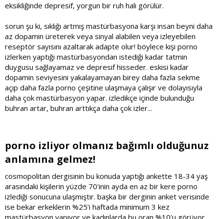
eksikliğinde depresif, yorgun bir ruh hali görülür.
sorun şu ki, sıklığı artmış mastürbasyona karşı insan beyni daha
az dopamin üreterek veya sinyal alabilen veya izleyebilen
reseptör sayısını azaltarak adapte olur! böylece kişi porno
izlerken yaptığı mastürbasyondan istediği kadar tatmin
duygusu sağlayamaz ve depresif hisseder. eskisi kadar
dopamin seviyesini yakalayamayan birey daha fazla sekme
açıp daha fazla porno çeşitine ulaşmaya çalışır ve dolayısıyla
daha çok mastürbasyon yapar. izledikçe içinde bulunduğu
buhran artar, buhran arttıkça daha çok izler...
porno izliyor olmanız bağımlı olduğunuz
anlamına gelmez!​
cosmopolitan dergisinin bu konuda yaptığı ankette 18-34 yaş
arasındaki kişilerin yüzde 70'inin ayda en az bir kere porno
izlediği sonucuna ulaşmıştır. başka bir derginin anket verisinde
ise bekar erkeklerin %25’i haftada minimum 3 kez
mastürbasyon yapıyor ve kadınlarda bu oran %10'u görüyor.