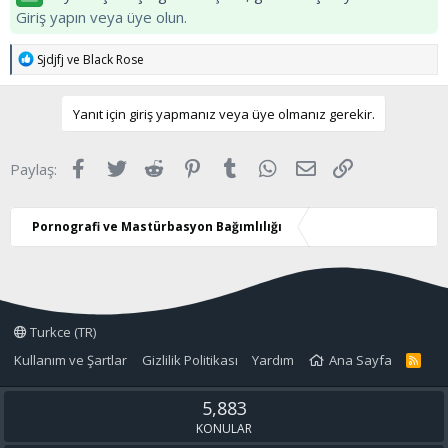
Giriş yapın veya üye olun.
T
Sjdjfj
ve
Black Rose
e
p
k
Yanıt için giriş yapmanız veya üye olmanız gerekir.
i
l
e
Facebook
Twitter
Reddit
Pinterest
Tumblr
WhatsApp
E-posta
Link
Paylaş:
r
:
Pornografi ve Mastürbasyon Bağımlılığı
Turkce (TR)
Kullanım ve Şartlar
Gizlilik Politikası
Yardım
Ana Sayfa
R
S
S
5,883
KONULAR