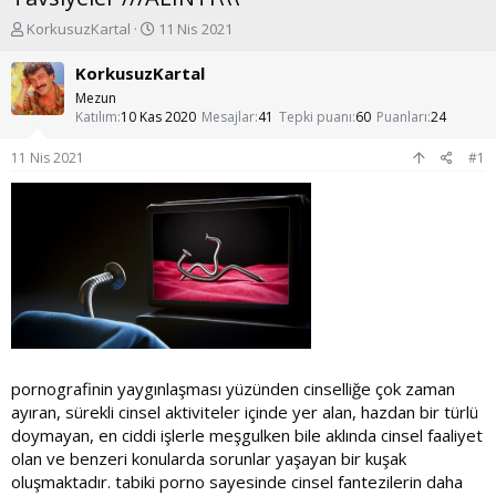
K
B
KorkusuzKartal
11 Nis 2021
o
a
n
ş
KorkusuzKartal
u
l
Mezun
y
a
Katılım
10 Kas 2020
Mesajlar
41
Tepki puanı
60
Puanları
24
u
n
b
g
11 Nis 2021
#1
a
ı
ş
ç
l
t
a
a
t
r
a
i
n
h
i
pornografinin yaygınlaşması yüzünden cinselliğe çok zaman
ayıran, sürekli cinsel aktiviteler içinde yer alan, hazdan bir türlü
doymayan, en ciddi işlerle meşgulken bile aklında cinsel faaliyet
olan ve benzeri konularda sorunlar yaşayan bir kuşak
oluşmaktadır. tabiki porno sayesinde cinsel fantezilerin daha