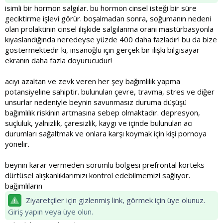
isimli bir hormon salgılar. bu hormon cinsel isteği bir süre
geciktirme işlevi görür. boşalmadan sonra, soğumanın nedeni
olan prolaktinin cinsel ilişkide salgılanma oranı mastürbasyonla
kıyaslandığında neredeyse yüzde 400 daha fazladır! bu da bize
göstermektedir ki, insanoğlu için gerçek bir ilişki bilgisayar
ekranın daha fazla doyurucudur!
acıyı azaltan ve zevk veren her şey bağımlılık yapma
potansiyeline sahiptir. bulunulan çevre, travma, stres ve diğer
unsurlar nedeniyle beynin savunmasız duruma düşüşü
bağımlılık riskinin artmasına sebep olmaktadır. depresyon,
suçluluk, yalnızlık, çaresizlik, kaygı ve içinde bulunulan acı
durumları sağaltmak ve onlara karşı koymak için kişi pornoya
yönelir.
beynin karar vermeden sorumlu bölgesi prefrontal korteks
dürtüsel alışkanlıklarımızı kontrol edebilmemizi sağlıyor.
bağımlıların
Ziyaretçiler için gizlenmiş link, görmek için üye olunuz.
Giriş yapın veya üye olun.