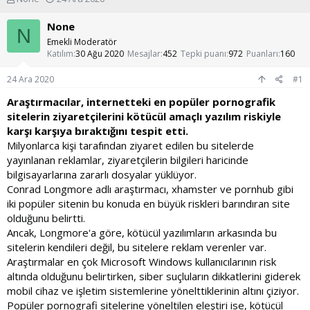
o
a
n
ş
None
N
u
l
Emekli Moderatör
y
a
Katılım
30 Ağu 2020
Mesajlar
452
Tepki puanı
972
Puanları
160
u
n
b
g
24 Ara 2020
#1
a
ı
ş
ç
Araştırmacılar, internetteki en popüler pornografik
l
t
sitelerin ziyaretçilerini kötücül amaçlı yazılım riskiyle
a
a
karşı karşıya bıraktığını tespit etti.
t
r
Milyonlarca kişi tarafından ziyaret edilen bu sitelerde
a
i
yayınlanan reklamlar, ziyaretçilerin bilgileri haricinde
n
h
i
bilgisayarlarına zararlı dosyalar yüklüyor.
Conrad Longmore adlı araştırmacı, xhamster ve pornhub gibi
iki popüler sitenin bu konuda en büyük riskleri barındıran site
olduğunu belirtti.
Ancak, Longmore'a göre, kötücül yazılımların arkasında bu
sitelerin kendileri değil, bu sitelere reklam verenler var.
Araştırmalar en çok Microsoft Windows kullanıcılarının risk
altında olduğunu belirtirken, siber suçluların dikkatlerini giderek
mobil cihaz ve işletim sistemlerine yönelttiklerinin altını çiziyor.
Popüler pornografi sitelerine yöneltilen eleştiri ise, kötücül