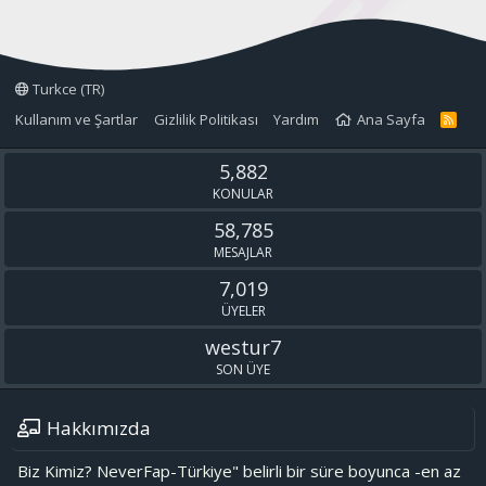
Turkce (TR)
Kullanım ve Şartlar
Gizlilik Politikası
Yardım
Ana Sayfa
R
S
S
5,882
KONULAR
58,785
MESAJLAR
7,019
ÜYELER
westur7
SON ÜYE
Hakkımızda
Biz Kimiz? NeverFap-Türkiye" belirli bir süre boyunca -en az