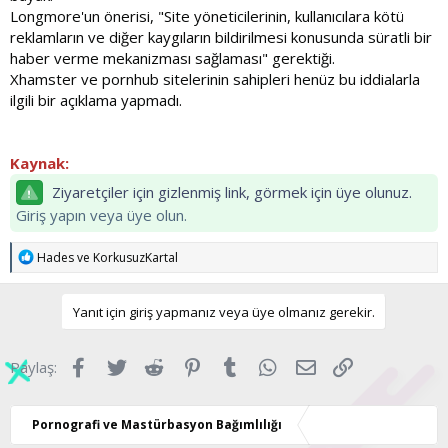
Longmore'un önerisi, "Site yöneticilerinin, kullanıcılara kötü
reklamların ve diğer kaygıların bildirilmesi konusunda süratli bir
haber verme mekanizması sağlaması" gerektiği.
Xhamster ve pornhub sitelerinin sahipleri henüz bu iddialarla
ilgili bir açıklama yapmadı.
Kaynak:
Ziyaretçiler için gizlenmiş link, görmek için üye olunuz.
Giriş yapın veya üye olun.
T
Hades
ve
KorkusuzKartal
e
p
k
Yanıt için giriş yapmanız veya üye olmanız gerekir.
i
l
e
Facebook
Twitter
Reddit
Pinterest
Tumblr
WhatsApp
E-posta
Link
Paylaş:
r
:
Pornografi ve Mastürbasyon Bağımlılığı