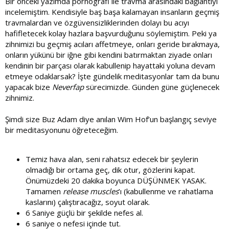
Bir önceki yazımda pornografi ile travma arasındaki bağlantıyı
incelemiştim. Kendisiyle baş başa kalamayan insanların geçmiş
travmalardan ve özgüvensizliklerinden dolayı bu acıyı
hafifletecek kolay hazlara başvurduğunu söylemiştim. Peki ya
zihnimizi bu geçmiş acıları affetmeye, onları geride bırakmaya,
onların yükünü bir iğne gibi kendini batırmaktan ziyade onları
kendinin bir parçası olarak kabullenip hayattaki yoluna devam
etmeye odaklarsak? İşte gündelik meditasyonlar tam da bunu
yapacak bize
Neverfap
sürecimizde. Günden güne güçlenecek
zihnimiz.
Şimdi size Buz Adam diye anılan Wim Hof’un başlangıç seviye
bir meditasyonunu öğreteceğim.
Temiz hava alan, seni rahatsız edecek bir şeylerin
olmadığı bir ortama geç, dik otur, gözlerini kapat.
Önümüzdeki 20 dakika boyunca DÜŞÜNMEK YASAK.
Tamamen
release muscles
’ı (kabullenme ve rahatlama
kaslarını) çalıştıracağız, soyut olarak.
6 Saniye güçlü bir şekilde nefes al.
6 saniye o nefesi içinde tut.