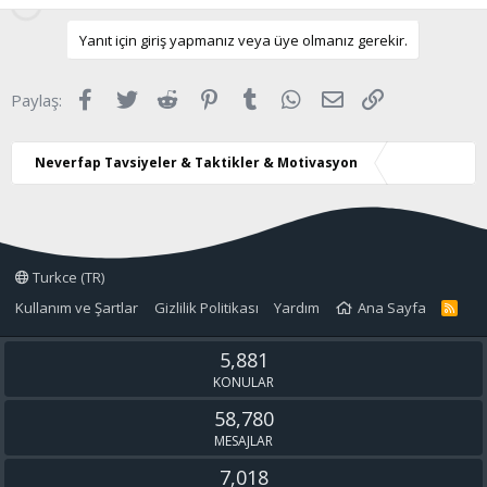
Yanıt için giriş yapmanız veya üye olmanız gerekir.
Facebook
Twitter
Reddit
Pinterest
Tumblr
WhatsApp
E-posta
Link
Paylaş:
Neverfap Tavsiyeler & Taktikler & Motivasyon
Turkce (TR)
Kullanım ve Şartlar
Gizlilik Politikası
Yardım
Ana Sayfa
R
S
S
5,881
KONULAR
58,780
MESAJLAR
7,018