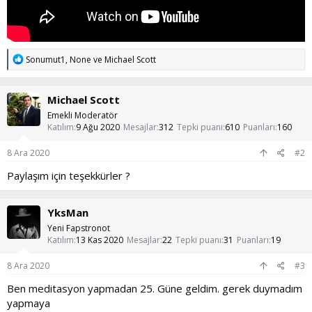
T
Sonumut1
,
None
ve
Michael Scott
e
p
k
Michael Scott
i
l
Emekli Moderatör
e
Katılım
9 Ağu 2020
Mesajlar
312
Tepki puanı
610
Puanları
160
r
:
8 Ara 2020
#2
Paylaşım için teşekkürler ?
YksMan
Yeni Fapstronot
Katılım
13 Kas 2020
Mesajlar
22
Tepki puanı
31
Puanları
19
8 Ara 2020
#3
Ben meditasyon yapmadan 25. Güne geldim. gerek duymadım
yapmaya