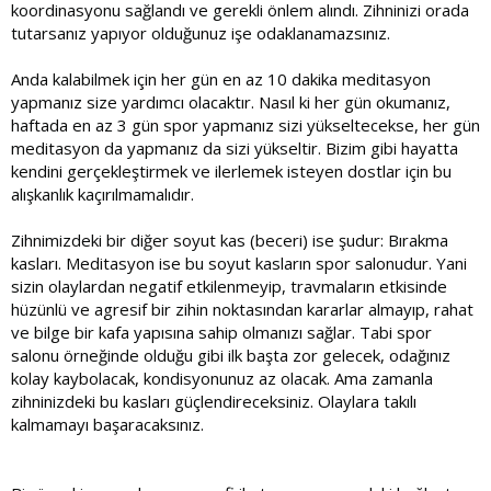
koordinasyonu sağlandı ve gerekli önlem alındı. Zihninizi orada
tutarsanız yapıyor olduğunuz işe odaklanamazsınız.
Anda kalabilmek için her gün en az 10 dakika meditasyon
yapmanız size yardımcı olacaktır. Nasıl ki her gün okumanız,
haftada en az 3 gün spor yapmanız sizi yükseltecekse, her gün
meditasyon da yapmanız da sizi yükseltir. Bizim gibi hayatta
kendini gerçekleştirmek ve ilerlemek isteyen dostlar için bu
alışkanlık kaçırılmamalıdır.
Zihnimizdeki bir diğer soyut kas (beceri) ise şudur: Bırakma
kasları. Meditasyon ise bu soyut kasların spor salonudur. Yani
sizin olaylardan negatif etkilenmeyip, travmaların etkisinde
hüzünlü ve agresif bir zihin noktasından kararlar almayıp, rahat
ve bilge bir kafa yapısına sahip olmanızı sağlar. Tabi spor
salonu örneğinde olduğu gibi ilk başta zor gelecek, odağınız
kolay kaybolacak, kondisyonunuz az olacak. Ama zamanla
zihninizdeki bu kasları güçlendireceksiniz. Olaylara takılı
kalmamayı başaracaksınız.