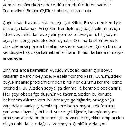
yemeli, düşünürken sadece düşünmeli, üretirken sadece
üretmeliyiz. Bölünmüşlük zihnimizin düşmanıdır.
Çoğu insan travmalarıyla barışmış değildir. Bu yüzden kendiyle
baş başa kalamaz. Acı çeker. Kendiyle baş başa kalmamak için
işten veya okuldan eve gelir gelmez televizyonu, bilgisayarı
açar, bir içeriği yüksek sesle oynatır. O esnada izlemeyecek
olsa bile arka planda birtakım sesler olsun ister. Çünkü bu onu
kendisiyle baş başa kalmaktan kurtarır. Bunun farkında olmalıyız
arkadaşlar.
Zihnimiz anda kalmalıdır. Vücudumuzdaki kaslar gibi soyut
kaslarımız vardır beyinde. Mesela “kontrol kası”. Günümüzdeki
büyük insanlık problemlerinden birisi her durumu kontrol etme
istencidir. Bu yüzden sosyal şartlanma ile kontrole odaklanırız.
Her şeyi obsesifçe düşünür ve takarız. Sizden bu konuda
beklentim aklınıza kötü bir senaryo geldiğinde; örneğin “Şu
karşıdaki insanlar güvenilir tiplere benzemiyor, telefonumu
çantama alayım” gibi bir düşünce geldiğinde, bu eylemi yapın
ama sonrasında bu düşünce için beyninize teşekkür edip artık o
olaya daha fazla odağınızı vermeyin. Çünkü korelasyon