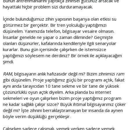
Bunun antrenmanlarını yaptıkça zihinsel gücünüz artacak ve
hayattaki hiçbir problem sizi durduramayacak.
İçinde bulunduğumuz zihin yapısının başarıya olan etkisi su
götürmez bir gerçektir. Bir tren yolculuğu yaptığımızı
düşünelim. Yanımızda telefon, bilgisayar vesaire olmasın.
İnsanlar genelde ne yapar o zaman diliminde? Geçmişte
olanları düşünürler, kafalarında kendileriyle ilgili senaryolar
kurarlar. Bunu gün içerisinde çalışırken de istemsizce
yaptığımızı söylesem ne derdiniz? Bir örnek ile açıklayacağım
şimdi.
RAM
, bilgisayarın anlık hafızasıdır değil mi? Bizim zihnimizi
ram
gibi düşünelim. Proje yaptığımız güçlü bir programı açtık, fakat
aynı anda tarayıcıdan 10 tane sekme ve bir tane de yüksek
çözünürlüklü oyun açtık diyelim. Arka planda bu internet
sekmeleri ve oyun çalışırken bizim proje yaptığımız program
ne kadar sağlıklı çalışır sizce? Büyük ihtimal bilgisayarımız çöker
değil mi? İşte zihnini berraklaştıramayan bir insanda da aynen
böyle verim düşüklüğü gerçekleşir.
Çalışırken sadece çalışmalı, yemek yerken sadece yemek