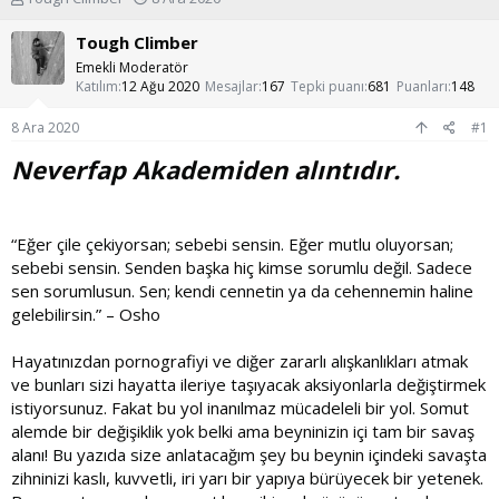
o
a
n
ş
Tough Climber
u
l
Emekli Moderatör
y
a
Katılım
12 Ağu 2020
Mesajlar
167
Tepki puanı
681
Puanları
148
u
n
b
g
8 Ara 2020
#1
a
ı
ş
ç
Neverfap Akademiden alıntıdır.
l
t
a
a
t
r
a
i
“Eğer çile çekiyorsan; sebebi sensin. Eğer mutlu oluyorsan;
n
h
sebebi sensin. Senden başka hiç kimse sorumlu değil. Sadece
i
sen sorumlusun. Sen; kendi cennetin ya da cehennemin haline
gelebilirsin.” – Osho
Hayatınızdan pornografiyi ve diğer zararlı alışkanlıkları atmak
ve bunları sizi hayatta ileriye taşıyacak aksiyonlarla değiştirmek
istiyorsunuz. Fakat bu yol inanılmaz mücadeleli bir yol. Somut
alemde bir değişiklik yok belki ama beyninizin içi tam bir savaş
alanı! Bu yazıda size anlatacağım şey bu beynin içindeki savaşta
zihninizi kaslı, kuvvetli, iri yarı bir yapıya bürüyecek bir yetenek.