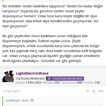
olduğunu asla düşünmedim ve düşünmemeye devam ediyorum.
Biz erkekler neden kadınlara tapıyoruz? Neden bu kadar değer
veriyoruz? Dışarıda kız görünce neden cinsel şeyler
düşünüyoruz hemen? Onlar bize karşı böyle değillerdir diye
düşünüyorum. Aaa erkek diye kendilerinden geçmiyorlar, biz
niye geçiyoruz?
Bu gibi şeylerden ötürü kadınların üstün olduğunu bile
düşünmeye başladım, fiziksel açıdan üstün. Şöyle
düşünmüştüm, erkek vücudunda karşı cinsi çekecek bir bölge
yok, kas yapmak hariç tabi. Ama kadın vücudunda belli bölgeler
var, onları ortaya çıkartacak kıyafet giydiğin zaman erkeklerin
direk ilgisini çekebiliyor. Üstünlük var gibi gelmişti.
LightElectricWave
Üst Düzey Moderatör
Üst Düzey Moderatör
Katılım
14 Nis 2023
Mesajlar
350
Tepki puanı
668
Puanları
160
14 Tem 2023
#15
cvehileyle' Alıntı: