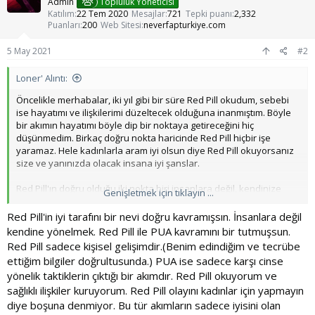
l
Admin
Topluluk Yöneticisi
e
Katılım
22 Tem 2020
Mesajlar
721
Tepki puanı
2,332
r
Puanları
200
Web Sitesi
neverfapturkiye.com
:
5 May 2021
#2
Loner' Alıntı:
Öncelikle merhabalar, iki yıl gibi bir süre Red Pill okudum, sebebi
ise hayatımı ve ilişkilerimi düzeltecek olduğuna inanmıştım. Böyle
bir akımın hayatımı böyle dip bir noktaya getireceğini hiç
düşünmedim. Birkaç doğru nokta haricinde Red Pill hiçbir işe
yaramaz. Hele kadınlarla aram iyi olsun diye Red Pill okuyorsanız
size ve yanınızda olacak insana iyi şanslar.
Red Pill'ın doğru olduğu iki nokta biri insanlara değil, kendinize
Genişletmek için tıklayın ...
odaklanın kısmı; bir diğeri ise sonsuza kadar süren aşklar yoktur
kısmı. Onun dışında shit-test, frame, alfa erkeği muhabbeti falan
Red Pill'in iyi tarafını bir nevi doğru kavramışsın. İnsanlara değil
saçmalığın dibi. Erkeği üstün ve ödül gibi gösterip, kadınların bizi
kendine yönelmek. Red Pill ile PUA kavramını bir tutmuşsun.
hak ettiğine ve kadını düşük seviyede gösteren, yok efendim
Red Pill sadece kişisel gelişimdir.(Benim edindiğim ve tecrübe
masküleniteymiş, yok işte p*ç erkek olmakmış. Bunlarla beyninizi
ettiğim bilgiler doğrultusunda.) PUA ise sadece karşı cinse
yıkamayın dostlarım, bakımsızsanız kendinize bakın; cahilseniz
yönelik taktiklerin çıktığı bir akımdır. Red Pill okuyorum ve
gidin kitap okuyun, dünyayı görün, araştırın; kiloluysanız gidin kilo
sağlıklı ilişkiler kuruyorum. Red Pill olayını kadınlar için yapmayın
verin. Hayatınıza ve doğru kişi olmaya odaklanın, 10 kere date'e
çıkıp da hüsranla sonuçlanacak yapmacık ilişkiler değil, 1 kere
diye boşuna denmiyor. Bu tür akımların sadece iyisini olan