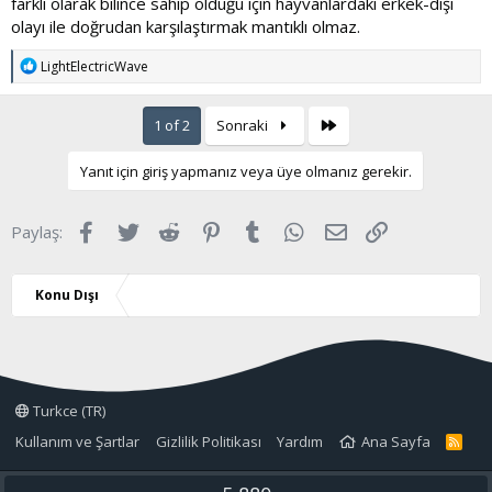
farklı olarak bilince sahip olduğu için hayvanlardaki erkek-dişi
olayı ile doğrudan karşılaştırmak mantıklı olmaz.
T
LightElectricWave
e
p
k
Son
1 of 2
Sonraki
i
l
e
Yanıt için giriş yapmanız veya üye olmanız gerekir.
r
:
Facebook
Twitter
Reddit
Pinterest
Tumblr
WhatsApp
E-posta
Link
Paylaş:
Konu Dışı
Turkce (TR)
Kullanım ve Şartlar
Gizlilik Politikası
Yardım
Ana Sayfa
R
S
S