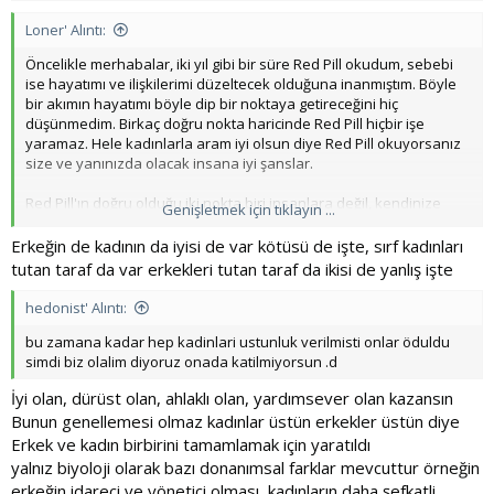
Loner' Alıntı:
Öncelikle merhabalar, iki yıl gibi bir süre Red Pill okudum, sebebi
ise hayatımı ve ilişkilerimi düzeltecek olduğuna inanmıştım. Böyle
bir akımın hayatımı böyle dip bir noktaya getireceğini hiç
düşünmedim. Birkaç doğru nokta haricinde Red Pill hiçbir işe
yaramaz. Hele kadınlarla aram iyi olsun diye Red Pill okuyorsanız
size ve yanınızda olacak insana iyi şanslar.
Red Pill'ın doğru olduğu iki nokta biri insanlara değil, kendinize
Genişletmek için tıklayın ...
odaklanın kısmı; bir diğeri ise sonsuza kadar süren aşklar yoktur
kısmı. Onun dışında shit-test, frame, alfa erkeği muhabbeti falan
Erkeğin de kadının da iyisi de var kötüsü de işte, sırf kadınları
saçmalığın dibi. Erkeği üstün ve ödül gibi gösterip, kadınların bizi
tutan taraf da var erkekleri tutan taraf da ikisi de yanlış işte
hak ettiğine ve kadını düşük seviyede gösteren, yok efendim
masküleniteymiş, yok işte p*ç erkek olmakmış. Bunlarla beyninizi
hedonist' Alıntı:
yıkamayın dostlarım, bakımsızsanız kendinize bakın; cahilseniz
gidin kitap okuyun, dünyayı görün, araştırın; kiloluysanız gidin kilo
bu zamana kadar hep kadinlari ustunluk verilmisti onlar öduldu
verin. Hayatınıza ve doğru kişi olmaya odaklanın, 10 kere date'e
simdi biz olalim diyoruz onada katilmiyorsun .d
çıkıp da hüsranla sonuçlanacak yapmacık ilişkiler değil, 1 kere
İyi olan, dürüst olan, ahlaklı olan, yardımsever olan kazansın
değer verdiğiniz biriyle kendiniz olarak çıkın. Doğru insan bizi bulur
Bunun genellemesi olmaz kadınlar üstün erkekler üstün diye
mu bulmaz mı bilemem ama hiç değilse kendimize karşı doğru
olalım. Efendi biriyseniz kendinizi p*ç yapmaya çalışmaktan daha
Erkek ve kadın birbirini tamamlamak için yaratıldı
saçma bir şey yok.
yalnız biyoloji olarak bazı donanımsal farklar mevcuttur örneğin
erkeğin idareci ve yönetici olması, kadınların daha şefkatli