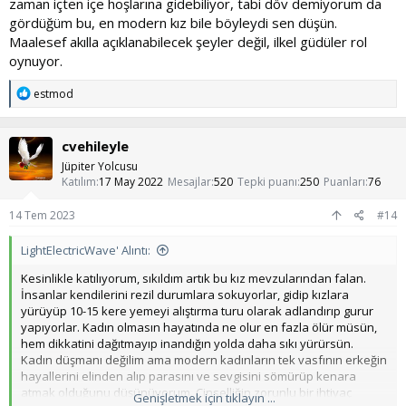
zaman içten içe hoşlarına gidebiliyor, tabi döv demiyorum da
gördüğüm bu, en modern kız bile böyleydi sen düşün.
Maalesef akılla açıklanabilecek şeyler değil, ilkel güdüler rol
oynuyor.
T
estmod
e
p
k
cvehileyle
i
l
Jüpiter Yolcusu
e
Katılım
17 May 2022
Mesajlar
520
Tepki puanı
250
Puanları
76
r
:
14 Tem 2023
#14
LightElectricWave' Alıntı:
Kesinlikle katılıyorum, sıkıldım artık bu kız mevzularından falan.
İnsanlar kendilerini rezil durumlara sokuyorlar, gidip kızlara
yürüyüp 10-15 kere yemeyi alıştırma turu olarak adlandırıp gurur
yapıyorlar. Kadın olmasın hayatında ne olur en fazla ölür müsün,
hem dikkatini dağıtmayıp inandığın yolda daha sıkı yürürsün.
Kadın düşmanı değilim ama modern kadınların tek vasfının erkeğin
hayallerini elinden alıp parasını ve sevgisini sömürüp kenara
atmak olduğunu düşünüyorum. Cinselliğin zorunlu bir ihtiyaç
Genişletmek için tıklayın ...