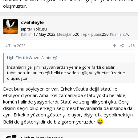
oluşmuştur.
cvehileyle
Jüpiter Yolcusu
Katılım
17 May 2022
Mesajlar
520
Tepki puanı
250
Puanları
76
14 Tem 2023
#18
LightElectricWave' Alıntı:
İnsanların gelişimi hayvanlardan yerine göre farklı olabilir
tahminen. İnsan erkeği belki de sadece güç ve yönetim üzerine
oluşmuştur.
Evet bunu söyleyenler var. Erkek vücutla değil statü ile
etkiliyor diyorlar. Ama ilkel zamanlarda statü yoktu heralde,
komün halinde yaşıyorlardı. Statü ve zenginlik yeni çıktı. Gerçi
dişinin seçici olup erkeğin seçilmesi hayvanlarda da insanda da
aynı. Erkek o yüzden gösterişli oluyor, dişiyi etkileyebilmek için.
Belki de gösterişlidir de biz göremiyoruzdur
LightElectricWave