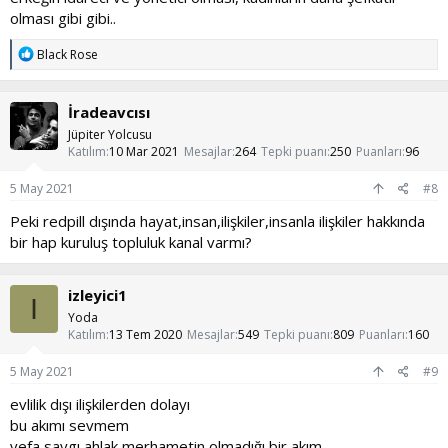
Bu akıma harcadığım vakitten ötürü kendimden sadece
olması gibi gibi..
iğreniyorum. Çok arkadaşımı kaybettim ilişki ayağına. Sizi
anlamayan bir sevgilidense, sizi anlayan bir arkadaş, bir dost her
T
Black Rose
şeyden iyidir. En güzel ilişkiler kendiniz olduğunuz ve zamana
e
bırakılarak arkadaş temelinden yürüyen ilişkilerdir.
p
k
İradeavcısı
Esenlikle kalın, kendiniz olun...
i
l
Jüpiter Yolcusu
e
Katılım
10 Mar 2021
Mesajlar
264
Tepki puanı
250
Puanları
96
r
:
5 May 2021
#8
Peki redpill dışında hayat,insan,ilişkiler,insanla ilişkiler hakkında
bir hap kuruluş topluluk kanal varmı?
izleyici1
I
Yoda
Katılım
13 Tem 2020
Mesajlar
549
Tepki puanı
809
Puanları
160
5 May 2021
#9
evlilik dışı ilişkilerden dolayı
bu akımı sevmem
vefa saygı ahlak merhametin olmadığı bir akım