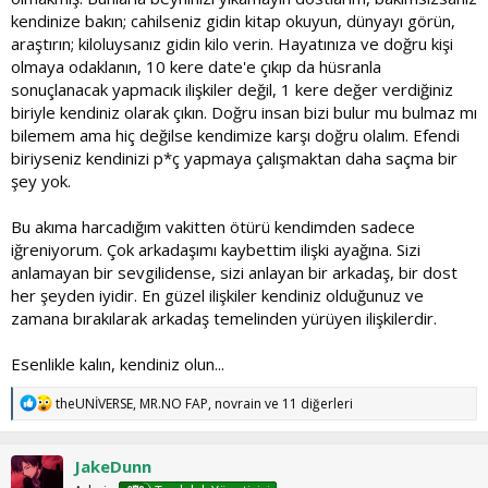
kendinize bakın; cahilseniz gidin kitap okuyun, dünyayı görün,
araştırın; kiloluysanız gidin kilo verin. Hayatınıza ve doğru kişi
olmaya odaklanın, 10 kere date'e çıkıp da hüsranla
sonuçlanacak yapmacık ilişkiler değil, 1 kere değer verdiğiniz
biriyle kendiniz olarak çıkın. Doğru insan bizi bulur mu bulmaz mı
bilemem ama hiç değilse kendimize karşı doğru olalım. Efendi
biriyseniz kendinizi p*ç yapmaya çalışmaktan daha saçma bir
şey yok.
Bu akıma harcadığım vakitten ötürü kendimden sadece
iğreniyorum. Çok arkadaşımı kaybettim ilişki ayağına. Sizi
anlamayan bir sevgilidense, sizi anlayan bir arkadaş, bir dost
her şeyden iyidir. En güzel ilişkiler kendiniz olduğunuz ve
zamana bırakılarak arkadaş temelinden yürüyen ilişkilerdir.
Esenlikle kalın, kendiniz olun...
T
theUNİVERSE
,
MR.NO FAP
,
novrain
ve 11 diğerleri
e
p
k
JakeDunn
i