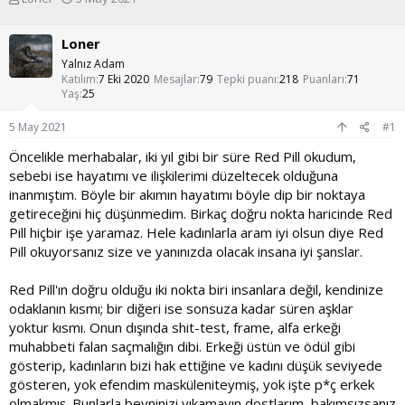
o
a
n
ş
Loner
u
l
y
a
Yalnız Adam
u
n
Katılım
7 Eki 2020
Mesajlar
79
Tepki puanı
218
Puanları
71
Yaş
25
b
g
a
ı
5 May 2021
ş
ç
#1
l
t
Öncelikle merhabalar, iki yıl gibi bir süre Red Pill okudum,
a
a
sebebi ise hayatımı ve ilişkilerimi düzeltecek olduğuna
t
r
a
i
inanmıştım. Böyle bir akımın hayatımı böyle dip bir noktaya
n
h
getireceğini hiç düşünmedim. Birkaç doğru nokta haricinde Red
i
Pill hiçbir işe yaramaz. Hele kadınlarla aram iyi olsun diye Red
Pill okuyorsanız size ve yanınızda olacak insana iyi şanslar.
Red Pill'ın doğru olduğu iki nokta biri insanlara değil, kendinize
odaklanın kısmı; bir diğeri ise sonsuza kadar süren aşklar
yoktur kısmı. Onun dışında shit-test, frame, alfa erkeği
muhabbeti falan saçmalığın dibi. Erkeği üstün ve ödül gibi
gösterip, kadınların bizi hak ettiğine ve kadını düşük seviyede
gösteren, yok efendim masküleniteymiş, yok işte p*ç erkek
olmakmış. Bunlarla beyninizi yıkamayın dostlarım, bakımsızsanız