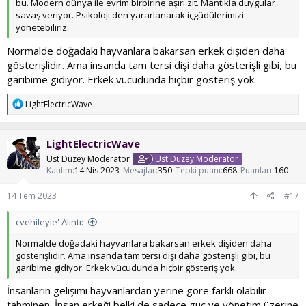
bu. Modern dünya ile evrim birbirine aşırı zıt. Mantıkla duygular
savaş veriyor. Psikoloji den yararlanarak içgüdülerimizi
yönetebiliriz.
Normalde doğadaki hayvanlara bakarsan erkek dişiden daha
gösterişlidir. Ama insanda tam tersi dişi daha gösterişli gibi, bu
garibime gidiyor. Erkek vücudunda hiçbir gösteriş yok.
T
LightElectricWave
e
p
k
LightElectricWave
i
l
Üst Düzey Moderatör
Üst Düzey Moderatör
e
Katılım
14 Nis 2023
Mesajlar
350
Tepki puanı
668
Puanları
160
r
:
14 Tem 2023
#17
cvehileyle' Alıntı:
Normalde doğadaki hayvanlara bakarsan erkek dişiden daha
gösterişlidir. Ama insanda tam tersi dişi daha gösterişli gibi, bu
garibime gidiyor. Erkek vücudunda hiçbir gösteriş yok.
İnsanların gelişimi hayvanlardan yerine göre farklı olabilir
tahminen. İnsan erkeği belki de sadece güç ve yönetim üzerine