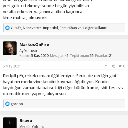
yeri gelir o tekmeyi sende birgün yiyebilirsin
ne alfa erkekler yaşlanınca altına kaçırınca
kime muhtaç olmuyorki
T
Yusufz
,
Noneverrrr+impasıbıl
,
EemirKhan
ve 1 diğer kullanıcı.
e
p
k
NarkosOnFire
i
l
Ay Yolcusu
e
Katılım
5 Kas 2020
Mesajlar
45
Tepki puanı
55
Puanları
21
r
:
5 May 2021
#10
Redpill p*ç erkek olmanı öğütlemiyor. Senin de dediğin gibi
hayatının merkezine kendini koymanı öğütlüyor. Kendini
koyduğun zaman da bahsettiği diğer bütün frame, shit test vs
otomatik-men yapmış oluyorsun.
T
gordon
e
p
k
Bravo
i
l
Merkür Yolcusu