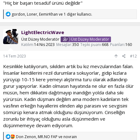
"Hiç bir başarı tesadüf ürünü değildir"
T
gordon
,
Loner
,
EemirKhan
ve 1 diğer kullanıcı.
e
p
k
LightElectricWave
i
l
Üst Düzey Moderatör
Üst Düzey Moderatör
e
Katılım
14 Nis 2023
Mesajlar
350
Tepki puanı
668
Puanları
160
r
:
14 Tem 2023
#12
Kesinlikle katılıyorum, sıkıldım artık bu kız mevzularından falan.
İnsanlar kendilerini rezil durumlara sokuyorlar, gidip kızlara
yürüyüp 10-15 kere yemeyi alıştırma turu olarak adlandırıp
gurur yapıyorlar. Kadın olmasın hayatında ne olur en fazla ölür
müsün, hem dikkatini dağıtmayıp inandığın yolda daha sıkı
yürürsün. Kadın düşmanı değilim ama modern kadınların tek
vasfının erkeğin hayallerini elinden alıp parasını ve sevgisini
sömürüp kenara atmak olduğunu düşünüyorum. Cinselliğin
zorunlu bir ihtiyaç olduğunu asla düşünmedim ve
düşünmemeye devam ediyorum.
T
Don Zenon
,
MR.NO FAP
ve
novrain