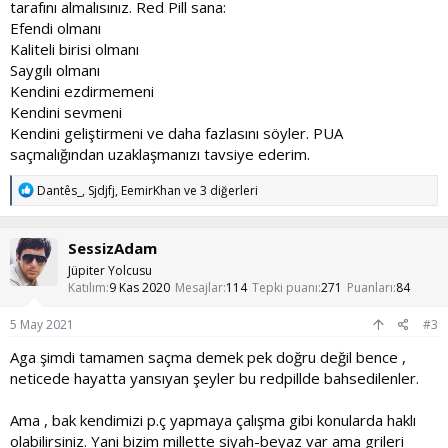
değer verdiğiniz biriyle kendiniz olarak çıkın. Doğru insan bizi bulur
tarafını almalısınız. Red Pill sana:
mu bulmaz mı bilemem ama hiç değilse kendimize karşı doğru
Efendi olmanı
olalım. Efendi biriyseniz kendinizi p*ç yapmaya çalışmaktan daha
Kaliteli birisi olmanı
saçma bir şey yok.
Saygılı olmanı
Kendini ezdirmemeni
Bu akıma harcadığım vakitten ötürü kendimden sadece
iğreniyorum. Çok arkadaşımı kaybettim ilişki ayağına. Sizi
Kendini sevmeni
anlamayan bir sevgilidense, sizi anlayan bir arkadaş, bir dost her
Kendini geliştirmeni ve daha fazlasını söyler. PUA
şeyden iyidir. En güzel ilişkiler kendiniz olduğunuz ve zamana
saçmalığından uzaklaşmanızı tavsiye ederim.
bırakılarak arkadaş temelinden yürüyen ilişkilerdir.
T
Dantês_
,
Sjdjfj
,
EemirKhan
ve 3 diğerleri
Esenlikle kalın, kendiniz olun...
e
p
k
SessizAdam
i
l
Jüpiter Yolcusu
e
Katılım
9 Kas 2020
Mesajlar
114
Tepki puanı
271
Puanları
84
r
:
5 May 2021
#3
Aga şimdi tamamen saçma demek pek doğru değil bence ,
neticede hayatta yansıyan şeyler bu redpillde bahsedilenler.
Ama , bak kendimizi p.ç yapmaya çalışma gibi konularda haklı
olabilirsiniz. Yani bizim millette siyah-beyaz var ama grileri