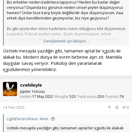
Biz erkekler neden kadınlara tapıyoruz? Neden bu kadar değer
veriyoruz? Dışarıda kız görünce neden cinsel şeyler düşünüyoruz
hemen? Onlar bize karşı böyle değillerdir diye düşünüyorum. Aaa
erkek diye kendilerinden geçmiyorlar, biz niye geçiyoruz?
Bu gibi şeylerden ötürü kadınların üstün olduğunu bile düşünmeye
başladım, fiziksel açıdan üstün. Şöyle düşünmüştüm, erkek
vücudunda karşı cinsi çekecek bir bölge yok, kas yapmak hariç
Genişletmek için tıklayın ...
tabi. Ama kadın vücudunda belli bölgeler var, onları ortaya
çıkartacak kıyafet giydiğin zaman erkeklerin direk ilgisini
Üstteki mesajda yazdığın gibi, tamamen aptal bir içgüdü ile
çekebiliyor. Üstünlük var gibi gelmişti.
alakalı bu. Modern dünya ile evrim birbirine aşırı zıt. Mantıkla
duygular savaş veriyor. Psikoloji den yararlanarak
içgüdülerimizi yönetebiliriz.
cvehileyle
Jüpiter Yolcusu
Katılım
17 May 2022
Mesajlar
520
Tepki puanı
250
Puanları
76
14 Tem 2023
#16
LightElectricWave' Alıntı:
Üstteki mesajda yazdığın gibi, tamamen aptal bir içgüdü ile alakalı