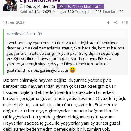
Üst Düzey Moderatör
Üst Düzey Moderatör
Katılım
14 Nis 2023
Mesajlar
350
Tepki puanı
668
Puanları
160
14 Tem 2023
#19
cvehileyle' Alıntı:
Evet bunu söyleyenler var. Erkek vücutla değil statü ile etkiliyor
diyorlar. Ama ilkel zamanlarda statü yoktu heralde, komün halinde
yaşıyorlardı. Statü ve zenginlik yeni çıktı. Gerçi dişinin seçici olup
erkeğin seçilmesi hayvanlarda da insanda da aynı. Erkek o
yüzden gösterişli oluyor, dişiyi etkileyebilmek için. Belki de
gösterişlidir de biz göremiyoruzdur
Biz tam anlamıyla hayvan değiliz, düşünme yeteneğiyle
beraber bizi hayvanlardan ayıran çok fazla özelliğimiz var.
Eskiden dişilerin tek hedefi kendini koruyabilen bir erkek
bulayım çocuğumu güven içinde yetiştireyimdi. O yüzden güçlü
olan erkek her zaman bir adım önce çıkıyordu. Erkekler de
doğal olarak her dişiye gitmiyorlar sonuçta beğendikleri ile
çiftleşiyorlardı. Bu yönde gelişim olduğunu düşünüyorum.
Hayvanlar sadece iç güdü ile yaşıyorlar yani ay şurası güzel
değil şurayı beğenmedim demek gibi bir lüzumları yok.