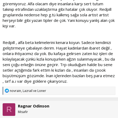
göremiyoruz. Alfa olacam diye insanlara karşı sert tutum
takınıp etrafından uzaklaştırma gibi hatalar çok oluyor. Redpill
gruplarında nedense hep g.tü kalkmış sağa sola artist artist
herşeyi bilir gibi yazan tipler de çok. Yani konuyu yanlış alan çok
kişi var.
Redpill , alfa beta kelimelerini kenara koyun. Sadece kendinizi
geliştirmeye çabalayın derim. Hayat kadınlardan ibaret değil ,
onlara ihtiyacımız da yok. Bu kafaya gelirsen zaten kız işleri de
kolaylaşacak çünkü kızla konuşurken ağzın sulanmayacak , bu da
seni çoğu erkeğin önüne geçirir. Trp okuduğum halde bu sene
setler açtığımda fark ettim ki kızları da , insanları da çoook
büyütmüşüm gözümde. İnan içlerinden bazıları beş para etmez
, sırf a..ı var diye göklere çıkarıyoruz.
T
novrain
,
Lazrail
ve
Loner
e
p
k
Ragnar Odinson
i
R
l
Misafir
e