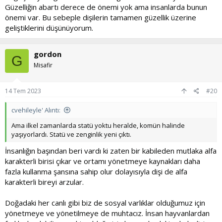
Güzelliğin abartı derece de önemi yok ama insanlarda bunun
önemi var. Bu sebeple dişilerin tamamen güzellik üzerine
geliştiklerini düşünüyorum.
gordon
G
Misafir
14 Tem 2023
#20
cvehileyle' Alıntı:
Ama ilkel zamanlarda statü yoktu heralde, komün halinde
yaşıyorlardı. Statü ve zenginlik yeni çıktı.
İnsanlığın başından beri vardı ki zaten bir kabileden mutlaka alfa
karakterli birisi çıkar ve ortamı yönetmeye kaynakları daha
fazla kullanma şansına sahip olur dolayısıyla dişi de alfa
karakterli bireyi arzular.
Doğadaki her canlı gibi biz de sosyal varlıklar olduğumuz için
yönetmeye ve yönetilmeye de muhtacız. İnsan hayvanlardan