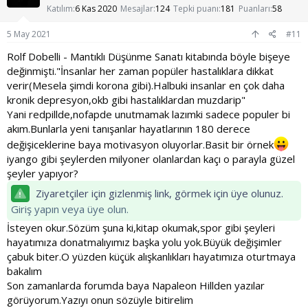
e
Katılım
6 Kas 2020
Mesajlar
124
Tepki puanı
181
Puanları
58
r
:
5 May 2021
#11
Rolf Dobelli - Mantıklı Düşünme Sanatı kitabında böyle bişeye
değinmişti."İnsanlar her zaman popüler hastalıklara dikkat
verir(Mesela şimdi korona gibi).Halbuki insanlar en çok daha
kronik depresyon,okb gibi hastalıklardan muzdarip"
Yani redpillde,nofapde unutmamak lazımki sadece populer bi
akım.Bunlarla yeni tanışanlar hayatlarının 180 derece
değişiceklerine baya motivasyon oluyorlar.Basit bir örnek
iyango gibi şeylerden milyoner olanlardan kaçı o parayla güzel
şeyler yapıyor?
Ziyaretçiler için gizlenmiş link, görmek için üye olunuz.
Giriş yapın veya üye olun.
İsteyen okur.Sözüm şuna ki,kitap okumak,spor gibi şeyleri
hayatımıza donatmalıyımız başka yolu yok.Büyük değişimler
çabuk biter.O yüzden küçük alışkanlıkları hayatımıza oturtmaya
bakalım
Son zamanlarda forumda baya Napaleon Hillden yazılar
görüyorum.Yazıyı onun sözüyle bitirelim