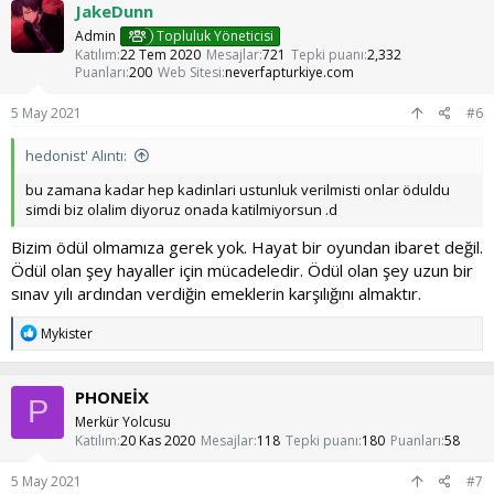
JakeDunn
Admin
Topluluk Yöneticisi
Katılım
22 Tem 2020
Mesajlar
721
Tepki puanı
2,332
Puanları
200
Web Sitesi
neverfapturkiye.com
5 May 2021
#6
hedonist' Alıntı:
bu zamana kadar hep kadinlari ustunluk verilmisti onlar öduldu
simdi biz olalim diyoruz onada katilmiyorsun .d
Bizim ödül olmamıza gerek yok. Hayat bir oyundan ibaret değil.
Ödül olan şey hayaller için mücadeledir. Ödül olan şey uzun bir
sınav yılı ardından verdiğin emeklerin karşılığını almaktır.
T
Mykister
e
p
k
PHONEİX
i
P
l
Merkür Yolcusu
e
Katılım
20 Kas 2020
Mesajlar
118
Tepki puanı
180
Puanları
58
r
:
5 May 2021
#7