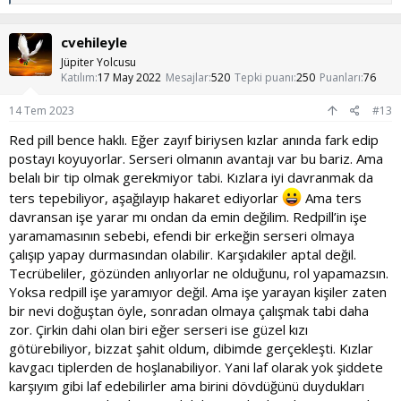
e
p
k
cvehileyle
i
l
Jüpiter Yolcusu
e
Katılım
17 May 2022
Mesajlar
520
Tepki puanı
250
Puanları
76
r
:
14 Tem 2023
#13
Red pill bence haklı. Eğer zayıf biriysen kızlar anında fark edip
postayı koyuyorlar. Serseri olmanın avantajı var bu bariz. Ama
belalı bir tip olmak gerekmiyor tabi. Kızlara iyi davranmak da
ters tepebiliyor, aşağılayıp hakaret ediyorlar
Ama ters
davransan işe yarar mı ondan da emin değilim. Redpill’in işe
yaramamasının sebebi, efendi bir erkeğin serseri olmaya
çalışıp yapay durmasından olabilir. Karşıdakiler aptal değil.
Tecrübeliler, gözünden anlıyorlar ne olduğunu, rol yapamazsın.
Yoksa redpill işe yaramıyor değil. Ama işe yarayan kişiler zaten
bir nevi doğuştan öyle, sonradan olmaya çalışmak tabi daha
zor. Çirkin dahi olan biri eğer serseri ise güzel kızı
götürebiliyor, bizzat şahit oldum, dibimde gerçekleşti. Kızlar
kavgacı tiplerden de hoşlanabiliyor. Yani laf olarak yok şiddete
karşıyım gibi laf edebilirler ama birini dövdüğünü duydukları