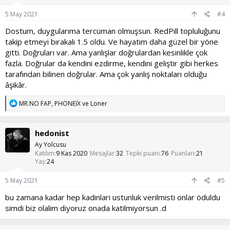
r
:
5 May 2021
#4
Dostum, duygularıma tercüman olmuşsun. RedPill topluluğunu
takip etmeyi bırakalı 1.5 oldu. Ve hayatım daha güzel bir yöne
gitti. Doğruları var. Ama yanlışlar doğrulardan kesinlikle çok
fazla. Doğrular da kendini ezdirme, kendini geliştir gibi herkes
tarafından bilinen doğrular. Ama çok yanlış noktaları olduğu
âşikâr.
T
MR.NO FAP
,
PHONEİX
ve
Loner
e
p
k
hedonist
i
l
Ay Yolcusu
e
Katılım
9 Kas 2020
Mesajlar
32
Tepki puanı
76
Puanları
21
r
Yaş
24
:
5 May 2021
#5
bu zamana kadar hep kadinlari ustunluk verilmisti onlar öduldu
simdi biz olalim diyoruz onada katilmiyorsun .d