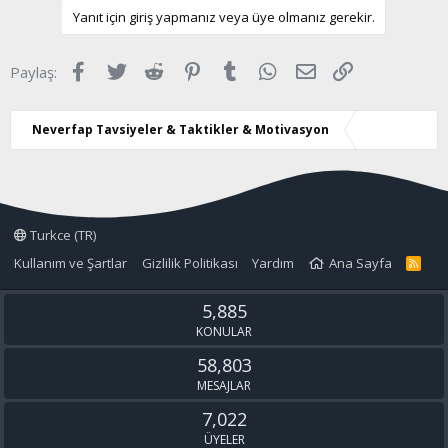
k
Yanıt için giriş yapmanız veya üye olmanız gerekir.
i
l
e
Facebook
Twitter
Reddit
Pinterest
Tumblr
WhatsApp
E-posta
Link
Paylaş:
r
:
Neverfap Tavsiyeler & Taktikler & Motivasyon
Turkce (TR)
Kullanım ve Şartlar
Gizlilik Politikası
Yardım
Ana Sayfa
R
S
S
5,885
KONULAR
58,803
MESAJLAR
7,022
ÜYELER