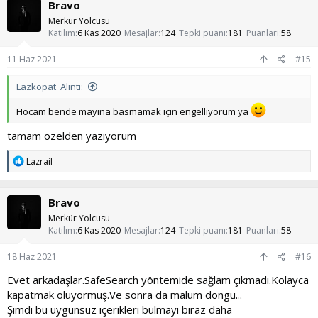
Bravo
i
l
Merkür Yolcusu
e
Katılım
6 Kas 2020
Mesajlar
124
Tepki puanı
181
Puanları
58
r
:
11 Haz 2021
#15
Lazkopat' Alıntı:
Hocam bende mayına basmamak için engelliyorum ya
tamam özelden yazıyorum
T
Lazrail
e
p
k
Bravo
i
l
Merkür Yolcusu
e
Katılım
6 Kas 2020
Mesajlar
124
Tepki puanı
181
Puanları
58
r
:
18 Haz 2021
#16
Evet arkadaşlar.SafeSearch yöntemide sağlam çıkmadı.Kolayca
kapatmak oluyormuş.Ve sonra da malum döngü...
Şimdi bu uygunsuz içerikleri bulmayı biraz daha