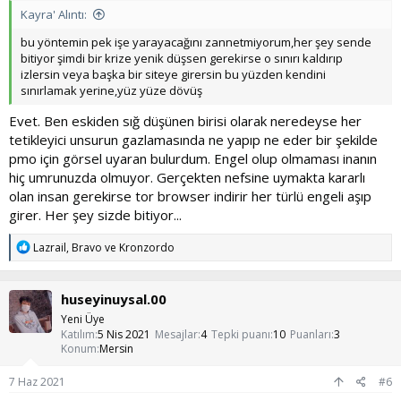
Kayra' Alıntı:
bu yöntemin pek işe yarayacağını zannetmiyorum,her şey sende
bitiyor şimdi bir krize yenik düşsen gerekirse o sınırı kaldırıp
izlersin veya başka bir siteye girersin bu yüzden kendini
sınırlamak yerine,yüz yüze dövüş
Evet. Ben eskiden sığ düşünen birisi olarak neredeyse her
tetikleyici unsurun gazlamasında ne yapıp ne eder bir şekilde
pmo için görsel uyaran bulurdum. Engel olup olmaması inanın
hiç umrunuzda olmuyor. Gerçekten nefsine uymakta kararlı
olan insan gerekirse tor browser indirir her türlü engeli aşıp
girer. Her şey sizde bitiyor...
T
Lazrail
,
Bravo
ve
Kronzordo
e
p
k
huseyinuysal.00
i
l
Yeni Üye
e
Katılım
5 Nis 2021
Mesajlar
4
Tepki puanı
10
Puanları
3
r
Konum
Mersin
:
7 Haz 2021
#6