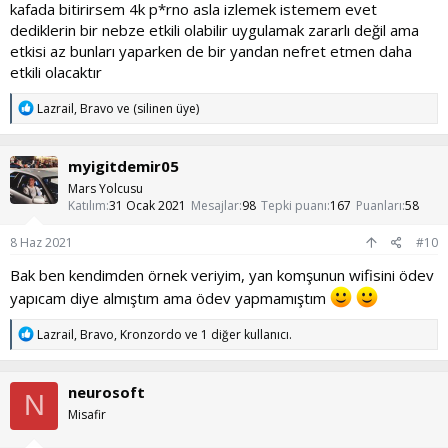
kafada bitirirsem 4k p*rno asla izlemek istemem evet
dediklerin bir nebze etkili olabilir uygulamak zararlı değil ama
etkisi az bunları yaparken de bir yandan nefret etmen daha
etkili olacaktır
T
Lazrail
,
Bravo
ve
(silinen üye)
e
p
k
myigitdemir05
i
l
Mars Yolcusu
e
Katılım
31 Ocak 2021
Mesajlar
98
Tepki puanı
167
Puanları
58
r
:
8 Haz 2021
#10
Bak ben kendimden örnek veriyim, yan komşunun wifisini ödev
yapıcam diye almıştım ama ödev yapmamıştım
T
Lazrail
,
Bravo
,
Kronzordo
ve 1 diğer kullanıcı.
e
p
k
neurosoft
i
N
l
Misafir
e
r