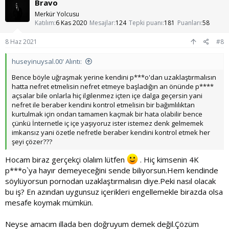
Bravo
i
l
Merkür Yolcusu
e
Katılım
6 Kas 2020
Mesajlar
124
Tepki puanı
181
Puanları
58
r
:
8 Haz 2021
#8
huseyinuysal.00' Alıntı:
Bence böyle uğraşmak yerine kendini p***o'dan uzaklaştırmalısın
hatta nefret etmelisin nefret etmeye başladığın an önünde p****
açsalar bile onlarla hiç ilgilenmez içten içe dalga geçersin yani
nefret ile beraber kendini kontrol etmelisin bir bağımlılıktan
kurtulmak için ondan tamamen kaçmak bir hata olabilir bence
çünkü İnternetle iç içe yaşıyoruz ister istemez denk gelmemek
imkansız yani özetle nefretle beraber kendini kontrol etmek her
şeyi çözer???
Hocam biraz gerçekçi olalım lütfen
. Hiç kimsenin 4K
p***o`ya hayır demeyeceğini sende biliyorsun.Hem kendinde
söylüyorsun pornodan uzaklaştırmalısın diye.Peki nasıl olacak
bu iş? En azından uygunsuz içerikleri engellemekle birazda olsa
mesafe koymak mümkün.
Neyse amacım illada ben doğruyum demek değil.Çözüm