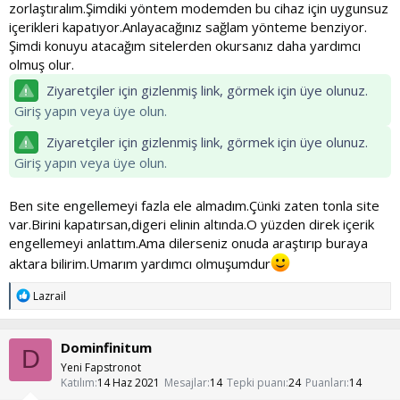
zorlaştıralım.Şimdiki yöntem modemden bu cihaz için uygunsuz
içerikleri kapatıyor.Anlayacağınız sağlam yönteme benziyor.
Şimdi konuyu atacağım sitelerden okursanız daha yardımcı
olmuş olur.
Ziyaretçiler için gizlenmiş link, görmek için üye olunuz.
Giriş yapın veya üye olun.
Ziyaretçiler için gizlenmiş link, görmek için üye olunuz.
Giriş yapın veya üye olun.
Ben site engellemeyi fazla ele almadım.Çünki zaten tonla site
var.Birini kapatırsan,digeri elinin altında.O yüzden direk içerik
engellemeyi anlattım.Ama dilerseniz onuda araştırıp buraya
aktara bilirim.Umarım yardımcı olmuşumdur
T
Lazrail
e
p
k
Dominfinitum
i
D
l
Yeni Fapstronot
e
Katılım
14 Haz 2021
Mesajlar
14
Tepki puanı
24
Puanları
14
r