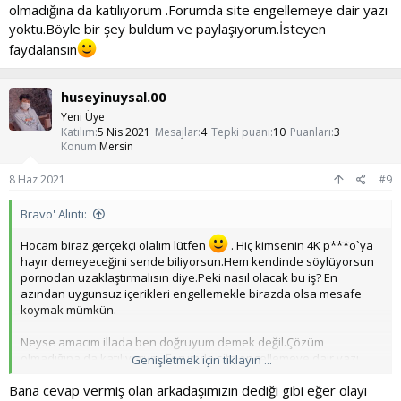
olmadığına da katılıyorum .Forumda site engellemeye dair yazı
yoktu.Böyle bir şey buldum ve paylaşıyorum.İsteyen
faydalansın
huseyinuysal.00
Yeni Üye
Katılım
5 Nis 2021
Mesajlar
4
Tepki puanı
10
Puanları
3
Konum
Mersin
8 Haz 2021
#9
Bravo' Alıntı:
Hocam biraz gerçekçi olalım lütfen
. Hiç kimsenin 4K p***o`ya
hayır demeyeceğini sende biliyorsun.Hem kendinde söylüyorsun
pornodan uzaklaştırmalısın diye.Peki nasıl olacak bu iş? En
azından uygunsuz içerikleri engellemekle birazda olsa mesafe
koymak mümkün.
Neyse amacım illada ben doğruyum demek değil.Çözüm
olmadığına da katılıyorum .Forumda site engellemeye dair yazı
Genişletmek için tıklayın ...
yoktu.Böyle bir şey buldum ve paylaşıyorum.İsteyen faydalansın
Bana cevap vermiş olan arkadaşımızın dediği gibi eğer olayı