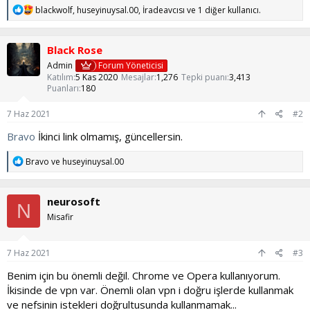
T
blackwolf
,
huseyinuysal.00
,
İradeavcısı
ve 1 diğer kullanıcı.
e
p
k
Black Rose
i
l
Admin
Forum Yöneticisi
e
Katılım
5 Kas 2020
Mesajlar
1,276
Tepki puanı
3,413
r
Puanları
180
:
7 Haz 2021
#2
Bravo
İkinci link olmamış, güncellersin.
T
Bravo
ve
huseyinuysal.00
e
p
k
neurosoft
i
N
l
Misafir
e
r
:
7 Haz 2021
#3
Benim için bu önemli değil. Chrome ve Opera kullanıyorum.
İkisinde de vpn var. Önemli olan vpn i doğru işlerde kullanmak
ve nefsinin istekleri doğrultusunda kullanmamak...