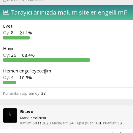
o
a
n
ş
Tarayıcılarınızda malum siteler engelli mi?
u
l
y
a
Evet
u
n
b
g
Oy:
8
21.1%
a
ı
ş
ç
l
t
Hayır
a
a
Oy:
26
68.4%
t
r
a
i
n
h
Hemen engelleyeceğim
i
Oy:
4
10.5%
Kullanılan toplam oy
38
Bravo
Merkür Yolcusu
Katılım
6 Kas 2020
Mesajlar
124
Tepki puanı
181
Puanları
58