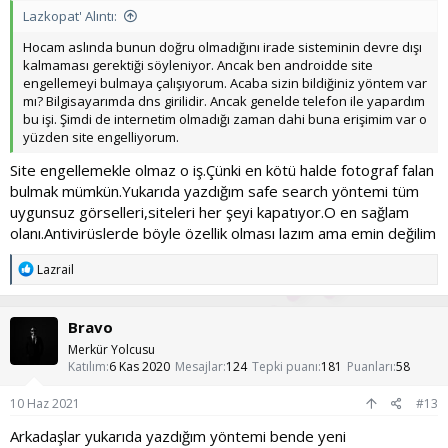
Lazkopat' Alıntı:
Hocam aslında bunun doğru olmadığını irade sisteminin devre dışı
kalmaması gerektiği söyleniyor. Ancak ben androidde site
engellemeyi bulmaya çalışıyorum. Acaba sizin bildiğiniz yöntem var
mı? Bilgisayarımda dns girilidir. Ancak genelde telefon ile yapardım
bu işi. Şimdi de internetim olmadığı zaman dahi buna erişimim var o
yüzden site engelliyorum.
Site engellemekle olmaz o iş.Çünki en kötü halde fotograf falan
bulmak mümkün.Yukarıda yazdığım safe search yöntemi tüm
uygunsuz görselleri,siteleri her şeyi kapatıyor.O en sağlam
olanı.Antivirüslerde böyle özellik olması lazım ama emin değilim
T
Lazrail
e
p
k
Bravo
i
l
Merkür Yolcusu
e
Katılım
6 Kas 2020
Mesajlar
124
Tepki puanı
181
Puanları
58
r
:
10 Haz 2021
#13
Arkadaşlar yukarıda yazdığım yöntemi bende yeni