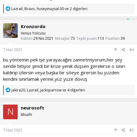
T
Lazrail
,
Bravo
,
huseyinuysal.00
ve 2 diğerleri
e
p
k
Kronzordo
i
l
Venüs Yolcusu
e
Katılım
29 Nis 2021
Mesajlar
75
Tepki puanı
113
Puanları
39
r
:
7 Haz 2021
#4
bu yöntemin pek işe yarayacağını zannetmiyorum,her şey
sende bitiyor şimdi bir krize yenik düşsen gerekirse o sınırı
kaldırıp izlersin veya başka bir siteye girersin bu yüzden
kendini sınırlamak yerine,yüz yüze dövüş
T
jakira20
,
Lazrail
,
jacksparrow
ve 4 diğerleri
e
p
k
neurosoft
i
N
l
Misafir
e
r
:
7 Haz 2021
#5