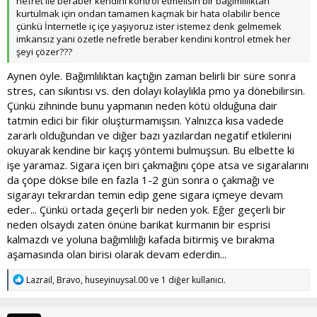
nefret ile beraber kendini kontrol etmelisin bir bağımlılıktan
kurtulmak için ondan tamamen kaçmak bir hata olabilir bence
çünkü İnternetle iç içe yaşıyoruz ister istemez denk gelmemek
imkansız yani özetle nefretle beraber kendini kontrol etmek her
şeyi çözer???
Aynen öyle. Bağımlılıktan kaçtığın zaman belirli bir süre sonra
stres, can sıkıntısı vs. den dolayı kolaylıkla pmo ya dönebilirsin.
Çünkü zihninde bunu yapmanın neden kötü olduğuna dair
tatmin edici bir fikir oluşturmamışsın. Yalnızca kısa vadede
zararlı olduğundan ve diğer bazı yazılardan negatif etkilerini
okuyarak kendine bir kaçış yöntemi bulmuşsun. Bu elbette ki
işe yaramaz. Sigara içen biri çakmağını çöpe atsa ve sigaralarını
da çöpe dökse bile en fazla 1-2 gün sonra o çakmağı ve
sigarayı tekrardan temin edip gene sigara içmeye devam
eder... Çünkü ortada geçerli bir neden yok. Eğer geçerli bir
neden olsaydı zaten önüne barikat kurmanın bir esprisi
kalmazdı ve yoluna bağımlılığı kafada bitirmiş ve bırakma
aşamasında olan birisi olarak devam ederdin...
T
Lazrail
,
Bravo
,
huseyinuysal.00
ve 1 diğer kullanıcı.
e
p
k