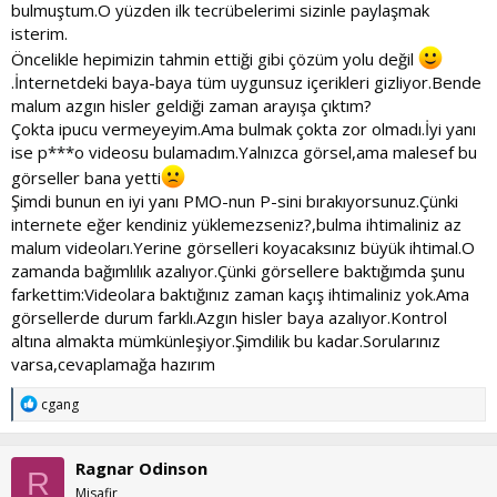
bulmuştum.O yüzden ilk tecrübelerimi sizinle paylaşmak
isterim.
Öncelikle hepimizin tahmin ettiği gibi çözüm yolu değil
.İnternetdeki baya-baya tüm uygunsuz içerikleri gizliyor.Bende
malum azgın hisler geldiği zaman arayışa çıktım?
Çokta ipucu vermeyeyim.Ama bulmak çokta zor olmadı.İyi yanı
ise p***o videosu bulamadım.Yalnızca görsel,ama malesef bu
görseller bana yetti
Şimdi bunun en iyi yanı PMO-nun P-sini bırakıyorsunuz.Çünki
internete eğer kendiniz yüklemezseniz?,bulma ihtimaliniz az
malum videoları.Yerine görselleri koyacaksınız büyük ihtimal.O
zamanda bağımlılık azalıyor.Çünki görsellere baktığımda şunu
farkettim:Videolara baktığınız zaman kaçış ihtimaliniz yok.Ama
görsellerde durum farklı.Azgın hisler baya azalıyor.Kontrol
altına almakta mümkünleşiyor.Şimdilik bu kadar.Sorularınız
varsa,cevaplamağa hazırım
T
cgang
e
p
k
Ragnar Odinson
i
R
l
Misafir