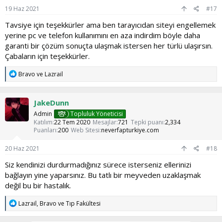
:
19 Haz 2021
#17
Tavsiye için teşekkürler ama ben tarayıcıdan siteyi engellemek
yerine pc ve telefon kullanımını en aza indirdim böyle daha
garanti bir çözüm sonuçta ulaşmak istersen her türlü ulaşırsın.
Çabaların için teşekkürler.
T
Bravo
ve
Lazrail
e
p
k
JakeDunn
i
l
Admin
Topluluk Yöneticisi
e
Katılım
22 Tem 2020
Mesajlar
721
Tepki puanı
2,334
r
Puanları
200
Web Sitesi
neverfapturkiye.com
:
20 Haz 2021
#18
Siz kendinizi durdurmadığınız sürece isterseniz ellerinizi
bağlayın yine yaparsınız. Bu tatlı bir meyveden uzaklaşmak
değil bu bir hastalık.
T
Lazrail
,
Bravo
ve
Tıp Fakültesi
e
p