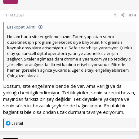
e
r
:
11 Haz 2021
#14
Lazkopat' Alıntı:
Hocam bana site engelleme lazım. Zaten yaptıktan sonra
düzeltmek için program gerekecek diye biliyorum. Programsız
kaynak dosyalara erişemiyoruz. Safe search işe yaramıyor. Çünkü
olay şu: turkcell dijital operatörü yaaniye aboneliksiz erişim
sağlıyor. Siteler açılmasa dahi chrome a yaani.com yazıp tetikleyici
görseller arattığınızda filtreyi kaldırıp erişebiliyorsunuz. Filtrede
hemen görselleri açınca yukarıda. Eğer o siteyi engelleyebilirsem.
Çok güzel olacak.
Dostum, site engelleme bende de var. Ama varlığı ya da
yokluğu beni ilgilendirmiyor. Tetikleyiciler, senin sürecini bozan,
mayından farksız bir şey değildir. Tetikleyicilere yaklaşma ve
senin sürecini bozacak şeylerle de bağını kopar. En ufak bir
bağlantısı bile olsa ondan uzak durmanı tavsiye ediyorum.
T
Lazrail
e
p
k