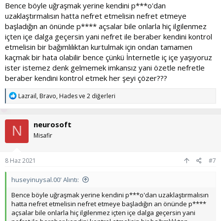
Bence böyle uğraşmak yerine kendini p***o'dan
uzaklaştırmalısın hatta nefret etmelisin nefret etmeye
başladığın an önünde p**** açsalar bile onlarla hiç ilgilenmez
içten içe dalga geçersin yani nefret ile beraber kendini kontrol
etmelisin bir bağımlılıktan kurtulmak için ondan tamamen
kaçmak bir hata olabilir bence çünkü İnternetle iç içe yaşıyoruz
ister istemez denk gelmemek imkansız yani özetle nefretle
beraber kendini kontrol etmek her şeyi çözer???
T
Lazrail
,
Bravo
,
Hades
ve 2 diğerleri
e
p
k
neurosoft
i
N
l
Misafir
e
r
:
8 Haz 2021
#7
huseyinuysal.00' Alıntı:
Bence böyle uğraşmak yerine kendini p***o'dan uzaklaştırmalısın
hatta nefret etmelisin nefret etmeye başladığın an önünde p****
açsalar bile onlarla hiç ilgilenmez içten içe dalga geçersin yani