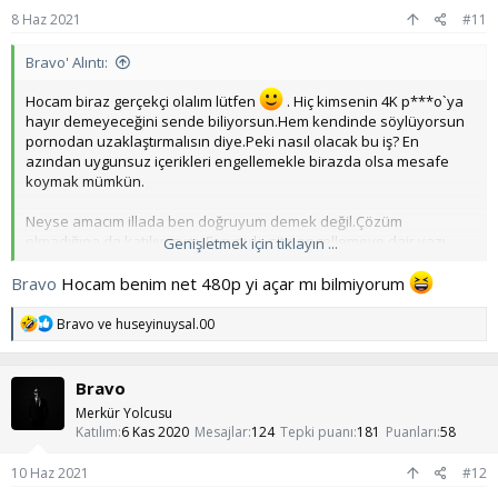
:
8 Haz 2021
#11
Bravo' Alıntı:
Hocam biraz gerçekçi olalım lütfen
. Hiç kimsenin 4K p***o`ya
hayır demeyeceğini sende biliyorsun.Hem kendinde söylüyorsun
pornodan uzaklaştırmalısın diye.Peki nasıl olacak bu iş? En
azından uygunsuz içerikleri engellemekle birazda olsa mesafe
koymak mümkün.
Neyse amacım illada ben doğruyum demek değil.Çözüm
olmadığına da katılıyorum .Forumda site engellemeye dair yazı
Genişletmek için tıklayın ...
yoktu.Böyle bir şey buldum ve paylaşıyorum.İsteyen faydalansın
Bravo
Hocam benim net 480p yi açar mı bilmiyorum
T
Bravo
ve
huseyinuysal.00
e
p
k
Bravo
i
l
Merkür Yolcusu
e
Katılım
6 Kas 2020
Mesajlar
124
Tepki puanı
181
Puanları
58
r
:
10 Haz 2021
#12