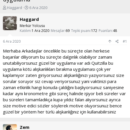
K
B
Haggard
6 Ara 2020
o
a
n
ş
Haggard
u
l
Merkür Yolcusu
y
a
Katılım
1 Ara 2020
Mesajlar
69
Tepki puanı
172
Puanları
48
u
n
b
g
6 Ara 2020
#1
a
ı
ş
ç
Merhaba Arkadaşlar öncelikle bu süreçte olan herkese
l
t
başarılar diliyorum bu süreçte dalgınlık olabiliyor zamanı
a
a
unutabiliyorsunuz güzel bir uygulama var adı Quitzilla bu
t
r
uygulama kötü alışkanlıkları bırakma uygulaması çok yer
a
i
kaplamıyor zaten giriyorsunuz alışkanlığınızı yazıyorsunuz size
n
h
i
sorular soruyor siz cevap veriyorsunuz yani vaktinizi para
zaman etkinlik hangi konuda çaldığını başlıyorsunuz saniyesine
kadar aynı kronometre gibi süreç halinde işiyor beli süreler var
bu süreleri tamamladıkça kupa yıldız falan alıyorsunuz ayrıca
size motive edici sözler söylerek motive oluyorsunuz bence
güzel bir yöntem her türlü alışkanlığınız için kullanabilirsiniz
Zem