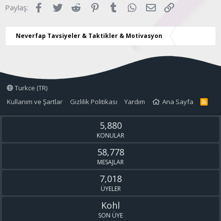
Facebook
Twitter
Reddit
Pinterest
Tumblr
WhatsApp
E-posta
Link
Paylaş:
r
:
Neverfap Tavsiyeler & Taktikler & Motivasyon
Turkce (TR)
Kullanım ve Şartlar
Gizlilik Politikası
Yardım
Ana Sayfa
R
S
S
5,880
KONULAR
58,778
MESAJLAR
7,018
ÜYELER
Kohl
SON ÜYE