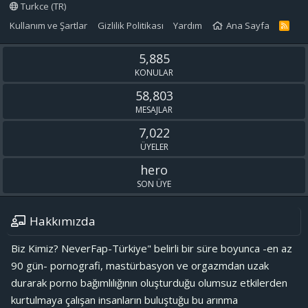
Turkce (TR)
Kullanım ve Şartlar
Gizlilik Politikası
Yardım
Ana Sayfa
R
S
S
5,885
KONULAR
58,803
MESAJLAR
7,022
ÜYELER
hero
SON ÜYE
Hakkımızda
Biz Kimiz? NeverFap-Türkiye" belirli bir süre boyunca -en az
90 gün- pornografi, mastürbasyon ve orgazmdan uzak
durarak porno bağımlılığının oluşturduğu olumsuz etkilerden
kurtulmaya çalışan insanların buluştuğu bu arınma