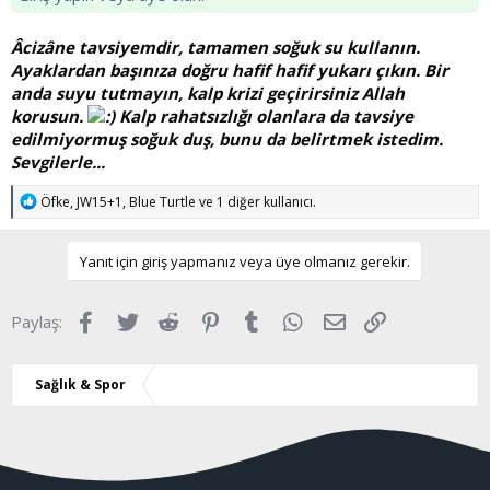
Âcizâne tavsiyemdir, tamamen soğuk su kullanın.
Ayaklardan başınıza doğru hafif hafif yukarı çıkın. Bir
anda suyu tutmayın, kalp krizi geçirirsiniz Allah
korusun.
Kalp rahatsızlığı olanlara da tavsiye
edilmiyormuş soğuk duş, bunu da belirtmek istedim.
Sevgilerle...
T
Öfke
,
JW15+1
,
Blue Turtle
ve 1 diğer kullanıcı.
e
p
k
Yanıt için giriş yapmanız veya üye olmanız gerekir.
i
l
e
Facebook
Twitter
Reddit
Pinterest
Tumblr
WhatsApp
E-posta
Link
Paylaş:
r
:
Sağlık & Spor