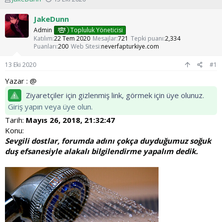
o
a
n
ş
JakeDunn
u
l
Admin
Topluluk Yöneticisi
y
a
Katılım
22 Tem 2020
Mesajlar
721
Tepki puanı
2,334
u
n
Puanları
200
Web Sitesi
neverfapturkiye.com
b
g
a
ı
13 Eki 2020
#1
ş
ç
l
t
Yazar : @
a
a
Ziyaretçiler için gizlenmiş link, görmek için üye olunuz.
t
r
a
i
Giriş yapın veya üye olun.
n
h
Tarih:
Mayıs 26, 2018, 21:32:47
i
Konu:
Sevgili dostlar, forumda adını çokça duyduğumuz soğuk
duş efsanesiyle alakalı bilgilendirme yapalım dedik.