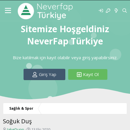
Sitemize Hoşgeldiniz
NeverFap Türkiye
Bize katılmak için kayıt olabilir veya giriş yapabilirsiniz.
Giriş Yap
Kayıt Ol
Sağlık & Spor
Soğuk Duş
K
B
JakeDunn
13 Eki 2020