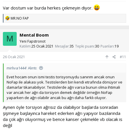
Var dostum var burda herkes çekmeyin diyor.
T
MR.NO FAP
e
p
k
Mental Boom
i
M
l
Yeni Fapstronot
e
Katılım
25 Ocak 2021
Mesajlar
35
Tepki puanı
30
Puanları
19
r
:
26 Ocak 2021
#11
mirliva1444' Alıntı:
Evet hocam onun ismi testis torisyonuydu sanırım ancak onun
NoFap ile alakası yok. Testislerden biri kendi etrafında dönüyor ve
damarlar tıkanabiliyor. Testislerde ağrı varsa bunun olma ihtimali
var ancak her ağrı da torsiyon demek değildir örneğin NoFap
yaparken de ağrı olabilir ancak bu ağrı daha farklı oluyor.
Aynen öyle torsiyon ağrısız da olabiliyor başlarda sonradan
şişmeye başlayınca hareket ederken ağrı yapıyor bazılarında
da çok ağrı oluyormuş ve bence kanser çekmekle vb olacak is
değil