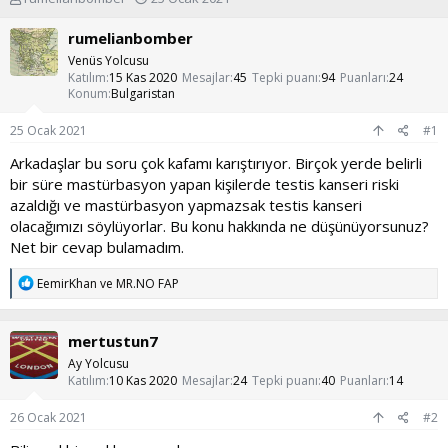
o
a
n
ş
rumelianbomber
u
l
Venüs Yolcusu
y
a
Katılım
15 Kas 2020
Mesajlar
45
Tepki puanı
94
Puanları
24
u
n
Konum
Bulgaristan
b
g
a
ı
25 Ocak 2021
#1
ş
ç
l
t
Arkadaşlar bu soru çok kafamı karıştırıyor. Birçok yerde belirli
a
a
bir süre mastürbasyon yapan kişilerde testis kanseri riski
t
r
azaldığı ve mastürbasyon yapmazsak testis kanseri
a
i
olacağımızı söylüyorlar. Bu konu hakkında ne düşünüyorsunuz?
n
h
Net bir cevap bulamadım.
i
T
EemirKhan
ve
MR.NO FAP
e
p
k
mertustun7
i
l
Ay Yolcusu
e
Katılım
10 Kas 2020
Mesajlar
24
Tepki puanı
40
Puanları
14
r
:
26 Ocak 2021
#2