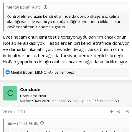
Mental Boom' Alıntı:
Kontrol etmek lazım kendi etrafında da dönüp oksijensiz kalma
olasılığı var kitle var mı ya da büyüklüğü konusunda dikkatli olun
kaybedebilirsiniz önemsiz görüp
Evet hocam onun ismi testis torisyonuydu sanırım ancak onun
NoFap ile alakası yok. Testislerden biri kendi etrafında dönüyor
ve damarlar tıkanabiliyor. Testislerde ağrı varsa bunun olma
ihtimali var ancak her ağrı da torsiyon demek değildir örneğin
NoFap yaparken de ağrı olabilir ancak bu ağrı daha farklı oluyor.
T
Mental Boom
,
MR.NO FAP
ve
Tempest
e
p
k
Conclude
i
C
l
Uranüs Yolcusu
e
Katılım
9 Kas 2020
Mesajlar
86
Tepki puanı
355
Puanları
89
r
:
26 Ocak 2021
#5
mirliva1444' Alıntı: