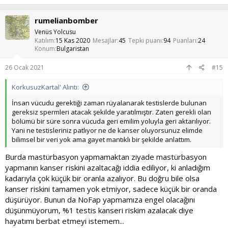
p
k
rumelianbomber
i
l
Venüs Yolcusu
e
Katılım
15 Kas 2020
Mesajlar
45
Tepki puanı
94
Puanları
24
r
Konum
Bulgaristan
:
26 Ocak 2021
#15
KorkusuzKartal' Alıntı:
İnsan vücudu gerektiği zaman rüyalanarak testislerde bulunan
gereksiz spermleri atacak şekilde yaratılmıştır. Zaten gerekli olan
bölümü bir süre sonra vücuda geri emilim yoluyla geri aktarılıyor.
Yani ne testisleriniz patlıyor ne de kanser oluyorsunuz elimde
bilimsel bir veri yok ama gayet mantıklı bir şekilde anlattım.
Burda mastürbasyon yapmamaktan ziyade mastürbasyon
yapmanın kanser riskini azaltacağı iddia ediliyor, ki anladığım
kadarıyla çok küçük bir oranla azalıyor. Bu doğru bile olsa
kanser riskini tamamen yok etmiyor, sadece küçük bir oranda
düşürüyor. Bunun da NoFap yapmamıza engel olacağını
düşünmüyorum, %1 testis kanseri riskim azalacak diye
hayatımı berbat etmeyi istemem...