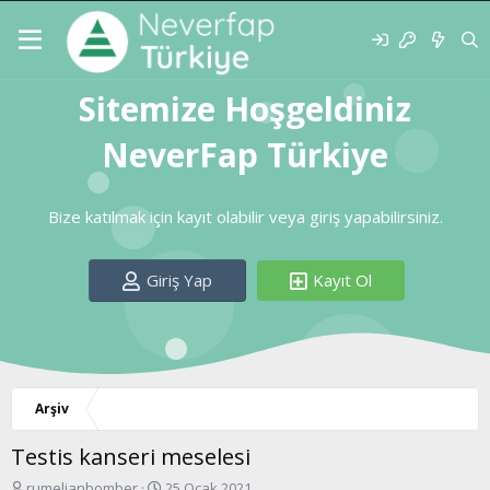
Sitemize Hoşgeldiniz
NeverFap Türkiye
Bize katılmak için kayıt olabilir veya giriş yapabilirsiniz.
Giriş Yap
Kayıt Ol
Arşiv
Testis kanseri meselesi
K
B
rumelianbomber
25 Ocak 2021