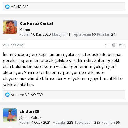
T
MR.NO FAP
e
p
k
KorkusuzKartal
i
l
Mezun
e
Katılım
10 Kas 2020
Mesajlar
41
Tepki puanı
60
Puanları
24
r
:
26 Ocak 2021
#12
İnsan vücudu gerektiği zaman rüyalanarak testislerde bulunan
gereksiz spermleri atacak şekilde yaratılmıştır. Zaten gerekli
olan bölümü bir süre sonra vücuda geri emilim yoluyla geri
aktarılıyor. Yani ne testisleriniz patlıyor ne de kanser
oluyorsunuz elimde bilimsel bir veri yok ama gayet mantıklı bir
şekilde anlattım.
T
None
ve
MR.NO FAP
e
p
k
chidori88
i
l
Jüpiter Yolcusu
e
Katılım
4 Ocak 2021
Mesajlar
228
Tepki puanı
285
Puanları
96
r