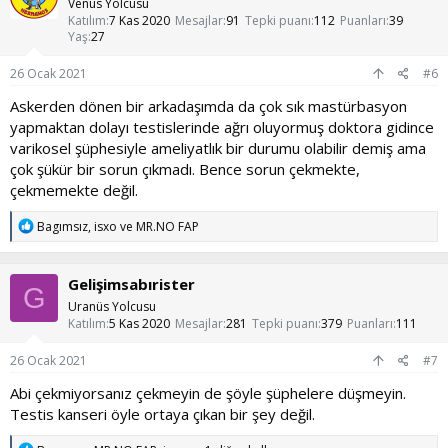
l
Venüs Yolcusu
e
Katılım
7 Kas 2020
Mesajlar
91
Tepki puanı
112
Puanları
39
r
Yaş
27
:
26 Ocak 2021
#6
Askerden dönen bir arkadaşımda da çok sık mastürbasyon
yapmaktan dolayı testislerinde ağrı oluyormuş doktora gidince
varikosel şüphesiyle ameliyatlık bir durumu olabilir demiş ama
çok şükür bir sorun çıkmadı. Bence sorun çekmekte,
çekmemekte değil.
T
Bagımsız
,
isxo
ve
MR.NO FAP
e
p
k
Gelişimsabırister
i
G
l
Uranüs Yolcusu
e
Katılım
5 Kas 2020
Mesajlar
281
Tepki puanı
379
Puanları
111
r
:
26 Ocak 2021
#7
Abi çekmiyorsanız çekmeyin de şöyle şüphelere düşmeyin.
Testis kanseri öyle ortaya çıkan bir şey değil.