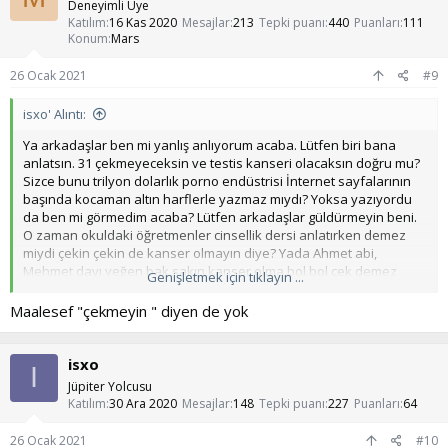
l
Deneyimli Üye
e
Katılım
16 Kas 2020
Mesajlar
213
Tepki puanı
440
Puanları
111
r
Konum
Mars
:
26 Ocak 2021
#9
isxo' Alıntı:
Ya arkadaşlar ben mi yanlış anlıyorum acaba. Lütfen biri bana
anlatsın. 31 çekmeyeceksin ve testis kanseri olacaksın doğru mu?
Sizce bunu trilyon dolarlık porno endüstrisi İnternet sayfalarının
başında kocaman altın harflerle yazmaz mıydı? Yoksa yazıyordu
da ben mi görmedim acaba? Lütfen arkadaşlar güldürmeyin beni.
O zaman okuldaki öğretmenler cinsellik dersi anlatırken demez
miydi çekin çekin de kanser olmayın diye? Yada Ahmet abi,
Mehmet dayı yeğen bak sakın kanser olma bol bol çek demez
Genişletmek için tıklayın ...
miydi?
Maalesef "çekmeyin " diyen de yok
isxo
I
Jüpiter Yolcusu
Katılım
30 Ara 2020
Mesajlar
148
Tepki puanı
227
Puanları
64
26 Ocak 2021
#10