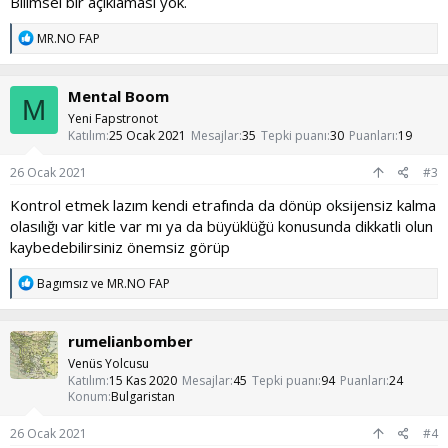
Bilimsel bir açıklaması yok.
T
MR.NO FAP
e
p
k
Mental Boom
i
M
l
Yeni Fapstronot
e
Katılım
25 Ocak 2021
Mesajlar
35
Tepki puanı
30
Puanları
19
r
:
26 Ocak 2021
#3
Kontrol etmek lazım kendi etrafında da dönüp oksijensiz kalma
olasılığı var kitle var mı ya da büyüklüğü konusunda dikkatli olun
kaybedebilirsiniz önemsiz görüp
T
Bagımsız
ve
MR.NO FAP
e
p
k
rumelianbomber
i
l
Venüs Yolcusu
e
Katılım
15 Kas 2020
Mesajlar
45
Tepki puanı
94
Puanları
24
r
Konum
Bulgaristan
:
26 Ocak 2021
#4