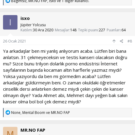
T
Bagımsız
,
MR.NO FAP
,
isxo
ve 1 diğer kullanıcı.
e
p
k
isxo
i
I
l
Jüpiter Yolcusu
e
Katılım
30 Ara 2020
Mesajlar
148
Tepki puanı
227
Puanları
64
r
:
26 Ocak 2021
#8
Ya arkadaşlar ben mi yanlış anlıyorum acaba. Lütfen biri bana
anlatsın. 31 çekmeyeceksin ve testis kanseri olacaksın doğru
mu? Sizce bunu trilyon dolarlık porno endüstrisi İnternet
sayfalarının başında kocaman altın harflerle yazmaz mıydı?
Yoksa yazıyordu da ben mi görmedim acaba? Lütfen
arkadaşlar güldürmeyin beni. O zaman okuldaki öğretmenler
cinsellik dersi anlatırken demez miydi çekin çekin de kanser
olmayın diye? Yada Ahmet abi, Mehmet dayı yeğen bak sakın
kanser olma bol bol çek demez miydi?
T
None
,
Mental Boom
ve
MR.NO FAP
e
p
k
MR.NO FAP
i
M