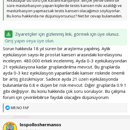
Arkadaşlar bu soru çok kafamı karıştırıyor. Birçok yerde belirli bir
süre mastürbasyon yapan kişilerde testis kanseri riski azaldığı ve
mastürbasyon yapmazsak testis kanseri olacağımızı söylüyorlar.
Bu konu hakkında ne düşünüyorsunuz? Net bir cevap bulamadım.
Ziyaretçiler için gizlenmiş link, görmek için üye olunuz.
Giriş yapın veya üye olun.
Sorun hakkında 18 yıl süren bir araştırma yapılmış. Aylık
ejekülasyon sayısı ile prostat kanseri arasındaki korelasyonu
inceleyen. 480.000 erkek incelenmiş. Ayda 0-3 ejekükasyondan
21 ejekülasyona kadar gruplandırılma mevcut. Bu gruplarda
ayda 0-3 kez ejekülasyon yapanlardaki kanser riskinde önemli
bir artış gözükmüyor. Sadece ayda 21 üzeri ejekülasyonda
bulunanlarda 0.8 e düşen bir risk mevcut. Diğer gruplarda 0.9 1
gibi değişiyor. Bu konu hakkında çok soru soruluyor. Bu çalışma
forum için çevirilebilirse faydalı olacağını düşünüyorum.
T
MR.NO FAP
e
p
k
lospolloshermanos
i