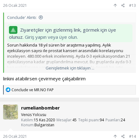
:
26 Ocak 2021
#13
Conclude' Alıntı:
Ziyaretçiler için gizlenmiş link, görmek için üye
olunuz.
Giriş yapın veya üye olun.
Sorun hakkında 18 yıl süren bir araştırma yapılmış. Aylık
ejekülasyon sayısı ile prostat kanseri arasındaki korelasyonu
inceleyen. 480.000 erkek incelenmiş. Ayda 0-3 ejekükasyondan 21
ejekülasyona kadar gruplandırılma mevcut. Bu gruplarda ayda 0-3
kez ejekülasyon yapanlardaki kanser riskinde önemli bir artış
Genişletmek için tıklayın ...
gözükmüyor. Sadece ayda 21 üzeri ejekülasyonda bulunanlarda
linkini atabilirsen çevirmeye çalışabilirim
0.8 e düşen bir risk mevcut. Diğer gruplarda 0.9 1 gibi değişiyor. Bu
konu hakkında çok soru soruluyor. Bu çalışma forum için
T
çevirilebilirse faydalı olacağını düşünüyorum.
Conclude
ve
MR.NO FAP
e
p
k
rumelianbomber
i
l
Venüs Yolcusu
e
Katılım
15 Kas 2020
Mesajlar
45
Tepki puanı
94
Puanları
24
r
Konum
Bulgaristan
:
26 Ocak 2021
#14