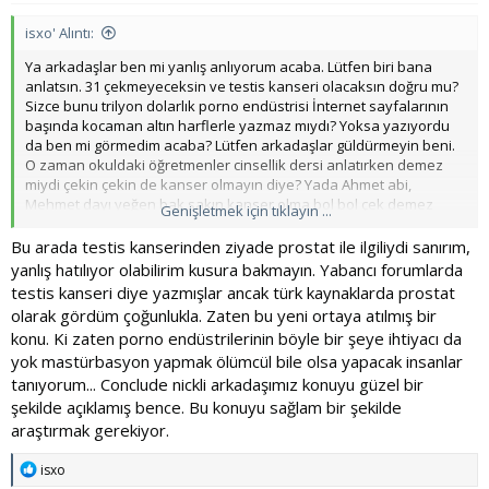
isxo' Alıntı:
Ya arkadaşlar ben mi yanlış anlıyorum acaba. Lütfen biri bana
anlatsın. 31 çekmeyeceksin ve testis kanseri olacaksın doğru mu?
Sizce bunu trilyon dolarlık porno endüstrisi İnternet sayfalarının
başında kocaman altın harflerle yazmaz mıydı? Yoksa yazıyordu
da ben mi görmedim acaba? Lütfen arkadaşlar güldürmeyin beni.
O zaman okuldaki öğretmenler cinsellik dersi anlatırken demez
miydi çekin çekin de kanser olmayın diye? Yada Ahmet abi,
Mehmet dayı yeğen bak sakın kanser olma bol bol çek demez
Genişletmek için tıklayın ...
miydi?
Bu arada testis kanserinden ziyade prostat ile ilgiliydi sanırım,
yanlış hatılıyor olabilirim kusura bakmayın. Yabancı forumlarda
testis kanseri diye yazmışlar ancak türk kaynaklarda prostat
olarak gördüm çoğunlukla. Zaten bu yeni ortaya atılmış bir
konu. Ki zaten porno endüstrilerinin böyle bir şeye ihtiyacı da
yok mastürbasyon yapmak ölümcül bile olsa yapacak insanlar
tanıyorum... Conclude nickli arkadaşımız konuyu güzel bir
şekilde açıklamış bence. Bu konuyu sağlam bir şekilde
araştırmak gerekiyor.
T
isxo
e