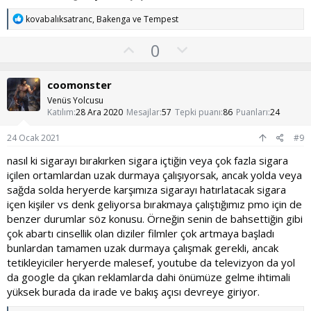
T
kovabalıksatranc
,
Bakenga
ve
Tempest
e
p
O
O
0
k
y
l
i
l
l
u
coomonster
e
a
m
r
Venüs Yolcusu
:
s
Katılım
28 Ara 2020
Mesajlar
57
Tepki puanı
86
Puanları
24
u
24 Ocak 2021
#9
z
nasıl ki sigarayı bırakırken sigara içtiğin veya çok fazla sigara
o
içilen ortamlardan uzak durmaya çalışıyorsak, ancak yolda veya
y
sağda solda heryerde karşımıza sigarayı hatırlatacak sigara
l
içen kişiler vs denk geliyorsa bırakmaya çalıştığımız pmo için de
a
benzer durumlar söz konusu. Örneğin senin de bahsettiğin gibi
çok abartı cinsellik olan diziler filmler çok artmaya başladı
bunlardan tamamen uzak durmaya çalışmak gerekli, ancak
tetikleyiciler heryerde malesef, youtube da televizyon da yol
da google da çıkan reklamlarda dahi önümüze gelme ihtimali
yüksek burada da irade ve bakış açısı devreye giriyor.