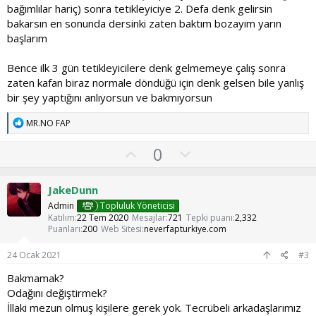
bağımlılar hariç) sonra tetikleyiciye 2. Defa denk gelirsin
bakarsın en sonunda dersinki zaten baktım bozayım yarın
başlarım
Bence ilk 3 gün tetikleyicilere denk gelmemeye çalış sonra
zaten kafan biraz normale döndüğü için denk gelsen bile yanlış
bir şey yaptığını anlıyorsun ve bakmıyorsun
T
MR.NO FAP
e
p
O
O
0
k
y
l
i
l
l
u
JakeDunn
e
a
m
r
Admin
Topluluk Yöneticisi
:
s
Katılım
22 Tem 2020
Mesajlar
721
Tepki puanı
2,332
Puanları
200
Web Sitesi
neverfapturkiye.com
u
z
24 Ocak 2021
#3
o
Bakmamak?
y
Odağını değiştirmek?
l
İllaki mezun olmuş kişilere gerek yok. Tecrübeli arkadaşlarımız