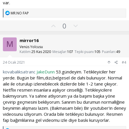
a
var.
T
MR.NO FAP
e
p
O
O
0
k
y
l
i
l
l
u
mirror16
e
M
a
m
r
Venüs Yolcusu
:
s
Katılım
25 Kas 2020
Mesajlar
107
Tepki puanı
105
Puanları
49
u
24 Ocak 2021
#4
z
kovabalıksatranc
JakeDunn
53.gündeyim. Tetikleyiciler her
o
yerde. Bugün bir film,dizi,belgesel de dahi bulunuyor. Normal
y
aile ile oturulup izlenebilecek dizilerde bile 1-2 tane çıkıyor.
l
Netflix resmen insanlara aşılıyor cinselliği. Tetikleyicilere
a
bakmıyorum. Ya sahne atlıyorum ya da başımı başka yöne
çevirip geçmesini bekliyorum. Sanırım bu durumun normalliğine
beynimin alışması lazım. (Bakmasam bile) Bir youtuber'in deney
videosunu izliyorum. Orada bile tetikleyici bulunuyor. Resmen
fap bağımlılarına gel videomu izle diye baskı kuruyorlar.