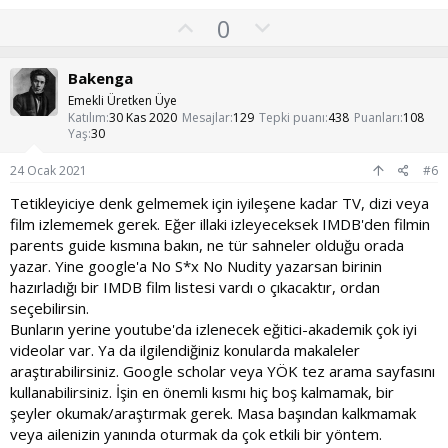
O
O
0
y
l
l
u
Bakenga
a
m
Emekli Üretken Üye
s
Katılım
30 Kas 2020
Mesajlar
129
Tepki puanı
438
Puanları
108
Yaş
30
u
z
24 Ocak 2021
#6
o
Tetikleyiciye denk gelmemek için iyileşene kadar TV, dizi veya
y
film izlememek gerek. Eğer illaki izleyeceksek IMDB'den filmin
l
parents guide kısmına bakın, ne tür sahneler olduğu orada
a
yazar. Yine google'a No S*x No Nudity yazarsan birinin
hazırladığı bir IMDB film listesi vardı o çıkacaktır, ordan
seçebilirsin.
Bunların yerine youtube'da izlenecek eğitici-akademik çok iyi
videolar var. Ya da ilgilendiğiniz konularda makaleler
araştırabilirsiniz. Google scholar veya YÖK tez arama sayfasını
kullanabilirsiniz. İşin en önemli kısmı hiç boş kalmamak, bir
şeyler okumak/araştırmak gerek. Masa başından kalkmamak
veya ailenizin yanında oturmak da çok etkili bir yöntem.