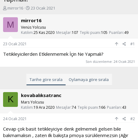
K
B
mirror16
23 Ocak 2021
o
a
n
ş
mirror16
M
u
l
Venüs Yolcusu
y
a
Katılım
25 Kas 2020
Mesajlar
107
Tepki puanı
105
Puanları
49
u
n
b
g
23 Ocak 2021
#1
a
ı
ş
ç
Tetikleyicilerden Etkilenmemek İçin Ne Yapmalı?
l
t
Son düzenleme:
24 Ocak 2021
a
a
t
r
a
i
Tarihe göre sırala
Oylamaya göre sırala
n
h
i
kovabalıksatranc
K
Mars Yolcusu
Katılım
19 Ara 2020
Mesajlar
74
Tepki puanı
166
Puanları
43
24 Ocak 2021
#2
Cevap çok basit tetikleyiciye denk gelmemeli gelsen bile
bakmamalısın , zaten ilk bakışta pmoya sürüklenmezsin (Ağır