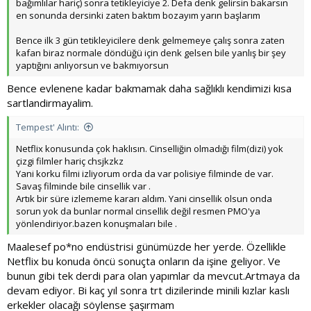
bağımlılar hariç) sonra tetikleyiciye 2. Defa denk gelirsin bakarsın
en sonunda dersinki zaten baktım bozayım yarın başlarım
Bence ilk 3 gün tetikleyicilere denk gelmemeye çalış sonra zaten
kafan biraz normale döndüğü için denk gelsen bile yanlış bir şey
yaptığını anlıyorsun ve bakmıyorsun
Bence evlenene kadar bakmamak daha sağlıklı kendimizi kısa
sartlandirmayalim.
Tempest' Alıntı:
Netflix konusunda çok haklısın. Cinselliğin olmadığı film(dizi) yok
çizgi filmler hariç chsjkzkz
Yani korku filmi izliyorum orda da var polisiye filminde de var.
Savaş filminde bile cinsellik var .
Artık bir süre izlememe kararı aldım. Yani cinsellik olsun onda
sorun yok da bunlar normal cinsellik değil resmen PMO'ya
yönlendiriyor.bazen konuşmaları bile .
Maalesef po*no endüstrisi günümüzde her yerde. Özellikle
Netflix bu konuda öncü sonuçta onların da işine geliyor. Ve
bunun gibi tek derdi para olan yapımlar da mevcut.Artmaya da
devam ediyor. Bi kaç yıl sonra trt dizilerinde minili kızlar kaslı
erkekler olacağı söylense şaşırmam