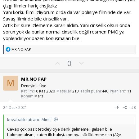
çizgi filmler hariç chsjkzkz
Yani korku filmi izliyorum orda da var polisiye filminde de var.
Savaş filminde bile cinsellik var .
Artık bir süre izlememe kararı aldım. Yani cinsellik olsun onda
sorun yok da bunlar normal cinsellik değil resmen PMO'ya
yönlendiriyor.bazen konuşmaları bile .
T
MR.NO FAP
e
p
O
O
0
k
y
l
i
l
l
u
MR.NO FAP
e
M
a
m
r
Deneyimli Üye
:
s
Katılım
16 Kas 2020
Mesajlar
213
Tepki puanı
440
Puanları
111
Konum
Mars
u
z
24 Ocak 2021
#8
o
kovabalıksatranc' Alıntı:
y
l
Cevap çok basit tetikleyiciye denk gelmemeli gelsen bile
bakmamalısın , zaten ilk bakışta pmoya sürüklenmezsin (Ağır
a