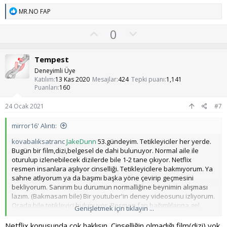
T
MR.NO FAP
e
p
O
O
0
k
y
l
i
l
l
u
Tempest
e
a
m
r
Deneyimli Üye
:
s
Katılım
13 Kas 2020
Mesajlar
424
Tepki puanı
1,141
Puanları
160
u
z
24 Ocak 2021
#7
o
mirror16' Alıntı:
y
l
kovabalıksatranc
JakeDunn
53.gündeyim. Tetikleyiciler her yerde.
Bugün bir film,dizi,belgesel de dahi bulunuyor. Normal aile ile
a
oturulup izlenebilecek dizilerde bile 1-2 tane çıkıyor. Netflix
resmen insanlara aşılıyor cinselliği. Tetikleyicilere bakmıyorum. Ya
sahne atlıyorum ya da başımı başka yöne çevirip geçmesini
bekliyorum. Sanırım bu durumun normalliğine beynimin alışması
lazım. (Bakmasam bile) Bir youtuber'in deney videosunu izliyorum.
Orada bile tetikleyici bulunuyor. Resmen fap bağımlılarına gel
Genişletmek için tıklayın ...
videomu izle diye baskı kuruyorlar.
Netflix konusunda çok haklısın. Cinselliğin olmadığı film(dizi) yok