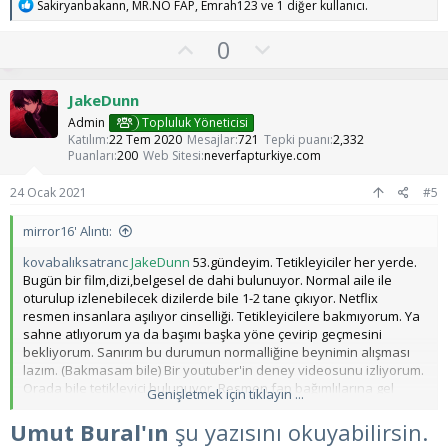
T
Sakiryanbakann
,
MR.NO FAP
,
Emrah123
ve 1 diğer kullanıcı.
e
p
O
O
0
k
y
l
i
l
l
u
JakeDunn
e
a
m
r
Admin
Topluluk Yöneticisi
:
s
Katılım
22 Tem 2020
Mesajlar
721
Tepki puanı
2,332
Puanları
200
Web Sitesi
neverfapturkiye.com
u
z
24 Ocak 2021
#5
o
mirror16' Alıntı:
y
l
kovabalıksatranc
JakeDunn
53.gündeyim. Tetikleyiciler her yerde.
Bugün bir film,dizi,belgesel de dahi bulunuyor. Normal aile ile
a
oturulup izlenebilecek dizilerde bile 1-2 tane çıkıyor. Netflix
resmen insanlara aşılıyor cinselliği. Tetikleyicilere bakmıyorum. Ya
sahne atlıyorum ya da başımı başka yöne çevirip geçmesini
bekliyorum. Sanırım bu durumun normalliğine beynimin alışması
lazım. (Bakmasam bile) Bir youtuber'in deney videosunu izliyorum.
Orada bile tetikleyici bulunuyor. Resmen fap bağımlılarına gel
Genişletmek için tıklayın ...
videomu izle diye baskı kuruyorlar.
Umut Bural'ın
şu yazısını okuyabilirsin.