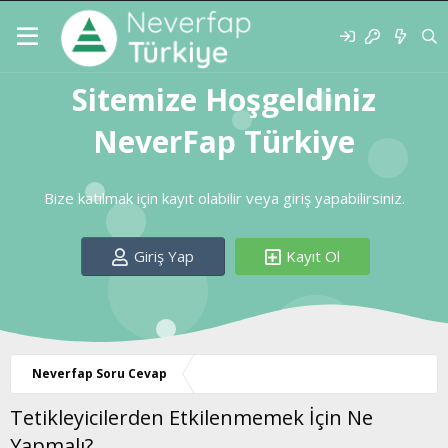
Sitemize Hoşgeldiniz
NeverFap Türkiye
Bize katılmak için kayıt olabilir veya giriş yapabilirsiniz.
Giriş Yap
Kayıt Ol
Neverfap Soru Cevap
Tetikleyicilerden Etkilenmemek İçin Ne
Yapmalı?