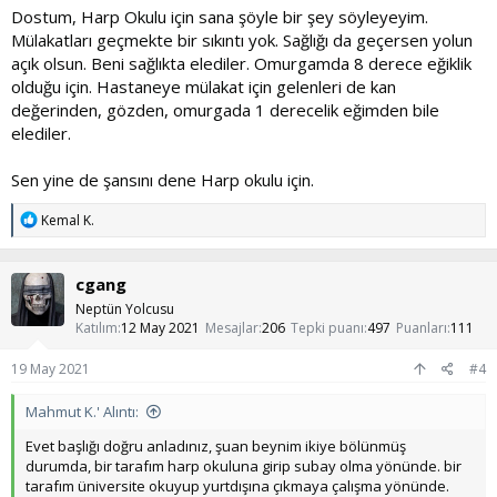
Dostum, Harp Okulu için sana şöyle bir şey söyleyeyim.
Mülakatları geçmekte bir sıkıntı yok. Sağlığı da geçersen yolun
açık olsun. Beni sağlıkta elediler. Omurgamda 8 derece eğiklik
olduğu için. Hastaneye mülakat için gelenleri de kan
değerinden, gözden, omurgada 1 derecelik eğimden bile
elediler.
Sen yine de şansını dene Harp okulu için.
T
Kemal K.
e
p
k
cgang
i
l
Neptün Yolcusu
e
Katılım
12 May 2021
Mesajlar
206
Tepki puanı
497
Puanları
111
r
:
19 May 2021
#4
Mahmut K.' Alıntı:
Evet başlığı doğru anladınız, şuan beynim ikiye bölünmüş
durumda, bir tarafım harp okuluna girip subay olma yönünde. bir
tarafım üniversite okuyup yurtdışına çıkmaya çalışma yönünde.