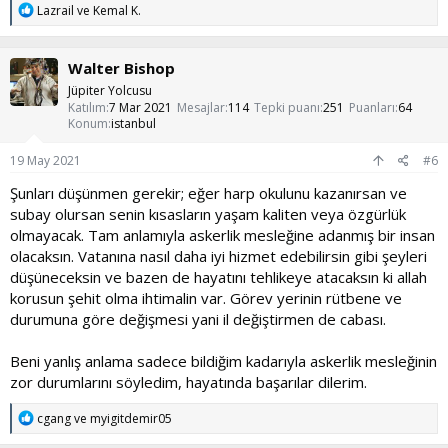
T
Lazrail
ve
Kemal K.
e
p
k
Walter Bishop
i
l
Jüpiter Yolcusu
e
Katılım
7 Mar 2021
Mesajlar
114
Tepki puanı
251
Puanları
64
r
Konum
istanbul
:
19 May 2021
#6
Şunları düşünmen gerekir; eğer harp okulunu kazanırsan ve
subay olursan senin kısasların yaşam kaliten veya özgürlük
olmayacak. Tam anlamıyla askerlik mesleğine adanmış bir insan
olacaksın. Vatanına nasıl daha iyi hizmet edebilirsin gibi şeyleri
düşüneceksin ve bazen de hayatını tehlikeye atacaksın ki allah
korusun şehit olma ihtimalin var. Görev yerinin rütbene ve
durumuna göre değişmesi yani il değiştirmen de cabası.
Beni yanlış anlama sadece bildiğim kadarıyla askerlik mesleğinin
zor durumlarını söyledim, hayatında başarılar dilerim.
T
cgang
ve
myigitdemir05
e