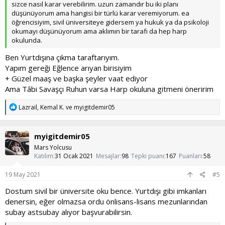
sizce nasıl karar verebilirim. uzun zamandır bu iki planı
düşünüyorum ama hangisi bir türlü karar veremiyorum. ea
öğrencisiyim, sivil üniversiteye gidersem ya hukuk ya da psikoloji
okumayı düşünüyorum ama aklımın bir tarafı da hep harp
okulunda.
Ben Yurtdışına çıkma taraftarıyım.
Yapım gereği Eğlence arıyan birisiyim
+ Güzel maaş ve başka şeyler vaat ediyor
Ama Tâbi Savaşçı Ruhun varsa Harp okuluna gitmeni öneririm
T
Lazrail
,
Kemal K.
ve
myigitdemir05
e
p
k
myigitdemir05
i
l
Mars Yolcusu
e
Katılım
31 Ocak 2021
Mesajlar
98
Tepki puanı
167
Puanları
58
r
:
19 May 2021
#5
Dostum sivil bir üniversite oku bence. Yurtdışı gibi imkanları
denersin, eğer olmazsa ordu önlisans-lisans mezunlarından
subay astsubay alıyor başvurabilirsin.