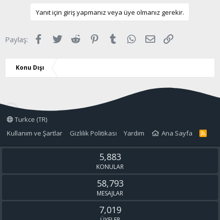
p
k
Yanıt için giriş yapmanız veya üye olmanız gerekir.
i
l
e
Facebook
Twitter
Reddit
Pinterest
Tumblr
WhatsApp
E-posta
Link
Paylaş:
r
:
Konu Dışı
Turkce (TR)
Kullanım ve Şartlar
Gizlilik Politikası
Yardım
Ana Sayfa
R
S
S
5,883
KONULAR
58,793
MESAJLAR
7,019
ÜYELER