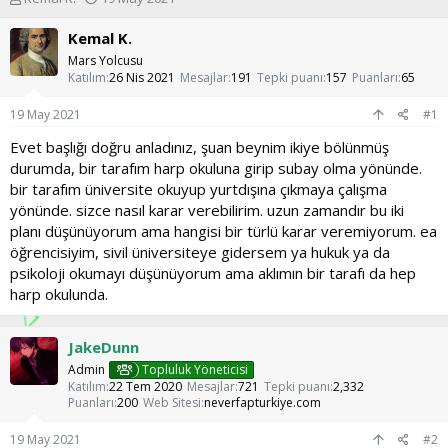
o
a
n
ş
Kemal K.
u
l
Mars Yolcusu
y
a
Katılım
26 Nis 2021
Mesajlar
191
Tepki puanı
157
Puanları
65
u
n
b
g
19 May 2021
#1
a
ı
ş
ç
Evet başlığı doğru anladınız, şuan beynim ikiye bölünmüş
l
t
durumda, bir tarafım harp okuluna girip subay olma yönünde.
a
a
bir tarafım üniversite okuyup yurtdışına çıkmaya çalışma
t
r
yönünde. sizce nasıl karar verebilirim. uzun zamandır bu iki
a
i
planı düşünüyorum ama hangisi bir türlü karar veremiyorum. ea
n
h
i
öğrencisiyim, sivil üniversiteye gidersem ya hukuk ya da
psikoloji okumayı düşünüyorum ama aklımın bir tarafı da hep
harp okulunda.
JakeDunn
Admin
Topluluk Yöneticisi
Katılım
22 Tem 2020
Mesajlar
721
Tepki puanı
2,332
Puanları
200
Web Sitesi
neverfapturkiye.com
19 May 2021
#2