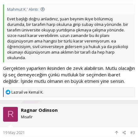
Mahmut K.' Alıntı:
Evet başlığı doğru anladınız, şuan beynim ikiye bölünmüş
durumda, bir tarafım harp okuluna girip subay olma yönünde. bir
tarafım üniversite okuyup yurtdışına çıkmaya çalışma yönünde.
sizce nasıl karar verebilirim. uzun zamandır bu iki planı
düşünüyorum ama hangisi bir türlü karar veremiyorum. ea
öğrencisiyim, sivil üniversiteye gidersem ya hukuk ya da psikoloji
okumayı düşünüyorum ama aklımın bir tarafı da hep harp
okulunda.
Gerçekten yaparken ikisinden de zevk alabilirsin. Mutlu olacağın
işi seç demeyeceğim çünkü mutluluk bir seçimden ibaret
değildir. İşinde mutlu olmanın en büyük etmeni yine sensin.
T
Lazrail
ve
Kemal K.
e
p
k
Ragnar Odinson
i
R
l
Misafir
e
r
:
19 May 2021
#3