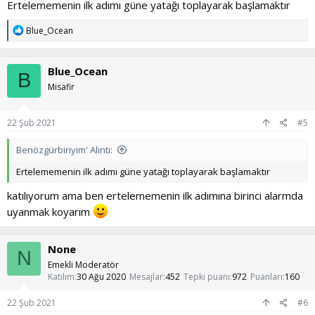
Ertelememenin ilk adımı güne yatağı toplayarak başlamaktır
T
Blue_Ocean
e
p
k
Blue_Ocean
i
B
l
Misafir
e
r
:
22 Şub 2021
#5
Benözgürbiriyim' Alıntı:
Ertelememenin ilk adımı güne yatağı toplayarak başlamaktır
katılıyorum ama ben ertelememenin ilk adımına birinci alarmda
uyanmak koyarım
None
N
Emekli Moderatör
Katılım
30 Ağu 2020
Mesajlar
452
Tepki puanı
972
Puanları
160
22 Şub 2021
#6