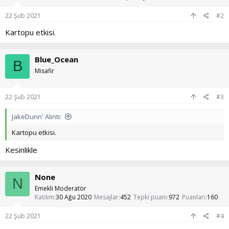
:
22 Şub 2021
#2
Kartopu etkisi.
Blue_Ocean
B
Misafir
22 Şub 2021
#3
JakeDunn' Alıntı:
Kartopu etkisi.
Kesinlikle
None
N
Emekli Moderatör
Katılım
30 Ağu 2020
Mesajlar
452
Tepki puanı
972
Puanları
160
22 Şub 2021
#4