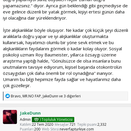
yapamazsınız." diyor. Ayrıca gün beklendiği gibi geçmediyse de
eve gelince düzenli bir yatak görmek, kişiyi ertesi günün daha
iyi olacağına dair yüreklendiriyor.
İşte alışkanlıklar böyle oluşuyor. Ne kadar çok küçük şeyi düzenli
aralıklarla doğru yapar ve iyi alışkanlıklar oluşturmakta
kullanırsak, hayatımızı olumlu bir yöne sevk etmek ve bu
alışkanlıkların faydalarını görmek o kadar kolay oluyor. Sosyal
psikoloji uzmanı Roy Baumeister, yıllarca özsaygı üzerine
araştırma yaptığı halde, "Gönülsüzce de olsa insanlara bunu
unutmalarını tavsiye ediyorum, kişisel başarıda otokontrolün
özsaygıdan çok daha önemli bir rol oynadığına" inanıyor.
Umarım bu bilgi hepimize fayda sağlar ve hayatlarımız daha
çok güzelleşir.
T
Bravo
,
MR.NO FAP
,
JakeDunn
ve 3 diğerleri
e
p
k
JakeDunn
i
l
Admin
Topluluk Yöneticisi
e
Katılım
22 Tem 2020
Mesajlar
721
Tepki puanı
2,332
r
Puanları
200
Web Sitesi
neverfapturkiye.com