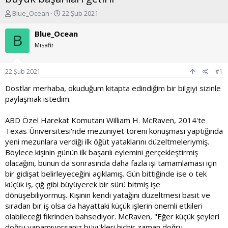
K
B
Blue_Ocean
22 Şub 2021
o
a
n
ş
Blue_Ocean
B
u
l
Misafir
y
a
u
n
b
g
22 Şub 2021
#1
a
ı
ş
ç
Dostlar merhaba, okuduğum kitapta edindiğim bir bilgiyi sizinle
l
t
paylaşmak istedim.
a
a
t
r
ABD Özel Harekat Komutanı William H. McRaven, 2014'te
a
i
Texas Üniversitesi'nde mezuniyet töreni konuşması yaptığında
n
h
yeni mezunlara verdiği ilk öğüt yataklarını düzeltmeleriymiş.
i
Böylece kişinin günün ilk başarılı eylemini gerçekleştirmiş
olacağını, bunun da sonrasında daha fazla işi tamamlaması için
bir gidişat belirleyeceğini açıklamış. Gün bittiğinde ise o tek
küçük iş, çığ gibi büyüyerek bir sürü bitmiş işe
dönüşebiliyormuş. Kişinin kendi yatağını düzeltmesi basit ve
sıradan bir iş olsa da hayattaki küçük işlerin önemli etkileri
olabileceği fikrinden bahsediyor. McRaven, "Eğer küçük şeyleri
doğru yapamıyorsanız büyükleri hiçbir zaman doğru