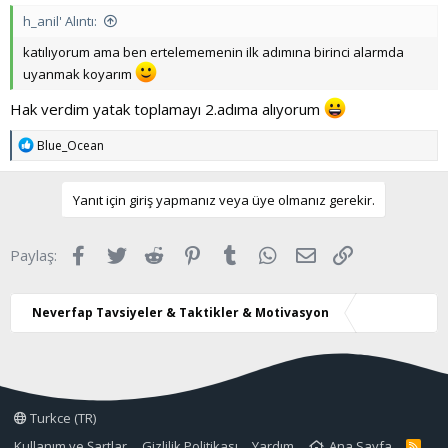
h_anil' Alıntı:
katılıyorum ama ben ertelememenin ilk adımına birinci alarmda
uyanmak koyarım
Hak verdim yatak toplamayı 2.adıma alıyorum
T
Blue_Ocean
e
p
k
Yanıt için giriş yapmanız veya üye olmanız gerekir.
i
l
e
Facebook
Twitter
Reddit
Pinterest
Tumblr
WhatsApp
E-posta
Link
Paylaş:
r
:
Neverfap Tavsiyeler & Taktikler & Motivasyon
Turkce (TR)
Kullanım ve Şartlar
Gizlilik Politikası
Yardım
Ana Sayfa
R