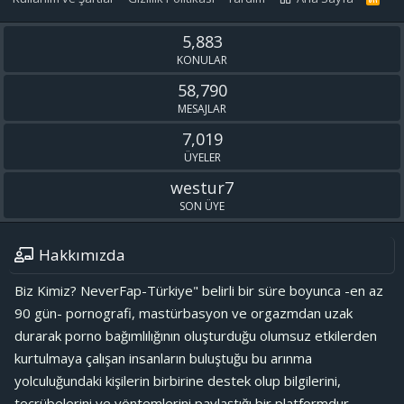
S
S
5,883
KONULAR
58,790
MESAJLAR
7,019
ÜYELER
westur7
SON ÜYE
Hakkımızda
Biz Kimiz? NeverFap-Türkiye" belirli bir süre boyunca -en az
90 gün- pornografi, mastürbasyon ve orgazmdan uzak
durarak porno bağımlılığının oluşturduğu olumsuz etkilerden
kurtulmaya çalışan insanların buluştuğu bu arınma
yolculuğundaki kişilerin birbirine destek olup bilgilerini,
tecrübelerini ve yöntemlerini paylaştığı bir platformdur.