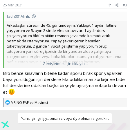
25 Mar 2021
#3
fatih00' Alıntı:
Arkadaşlar sürecimde 45. günümdeyim. Yaklaşık 1 aydır flatline
yaşıyorum ve 5. ayın 2 sinde Ales sınavı var. 1 aydır ders
çalışamıyorum öldüm bittim resmen şevkimde kalmadı artık
bozmak da istemiyorum. Yapay şeker içeren besinler
tüketmiyorum, 2 günde 1 vücut geliştirme yapıyorum oruç
tutuyorum yani süreç içerisinde bir yandan alese çalışmaya
çalışıyorum dergiler veya baka kitaplar okumaya çalışıyorum ama
nafile zaten beyin sisi tavan okuduğumdan hiçbir şey
Genişletmek için tıklayın ...
anlamıyorum. Şu bir ay içerisinde 2-3 defa bir enerjim yerine
geldiği oldu tekrar geri flatline devam ediyor. Tetikleyicilere maruz
Bro bence sınavların bitene kadar sporu bırak spor yaparken
kaldığım zamanlar oldu ama her zaman ayağa kalktım. En azından
baya yorulduğun için derslere Fila odaklanman zorlaşır ve bide
3 saat ders çalışacak kadar gücüm olsa yine idare edeceğim. Hele
full derslerine odaklan başka birşeyle ugraşma nofapda devam
sınav olmasa hiç takmam. Ben daha ne yapacağım bilmiyorum.
et
Bayağı bir dert yanıyorum ama bu kadarda olmaz arkadaşlar
Lütfen tavsiyelerinizi bekliyorum.
T
MR.NO FAP
ve
Mavimsi
e
p
k
Yanıt için giriş yapmanız veya üye olmanız gerekir.
i
l
e