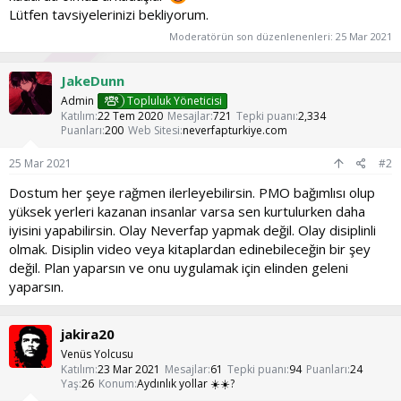
Lütfen tavsiyelerinizi bekliyorum.
Moderatörün son düzenlenenleri:
25 Mar 2021
JakeDunn
Admin
Topluluk Yöneticisi
Katılım
22 Tem 2020
Mesajlar
721
Tepki puanı
2,334
Puanları
200
Web Sitesi
neverfapturkiye.com
25 Mar 2021
#2
Dostum her şeye rağmen ilerleyebilirsin. PMO bağımlısı olup
yüksek yerleri kazanan insanlar varsa sen kurtulurken daha
iyisini yapabilirsin. Olay Neverfap yapmak değil. Olay disiplinli
olmak. Disiplin video veya kitaplardan edinebileceğin bir şey
değil. Plan yaparsın ve onu uygulamak için elinden geleni
yaparsın.
jakira20
Venüs Yolcusu
Katılım
23 Mar 2021
Mesajlar
61
Tepki puanı
94
Puanları
24
Yaş
26
Konum
Aydınlık yollar ☀️☀️?