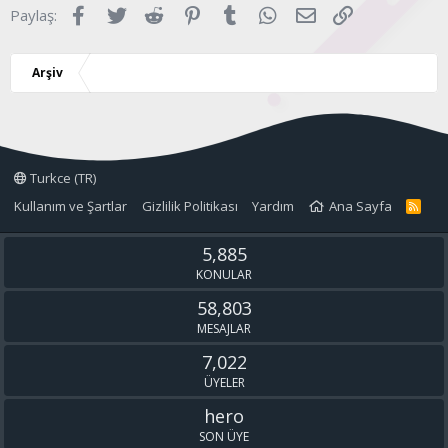
Facebook
Twitter
Reddit
Pinterest
Tumblr
WhatsApp
E-posta
Link
Paylaş:
r
:
Arşiv
Turkce (TR)
Kullanım ve Şartlar
Gizlilik Politikası
Yardım
Ana Sayfa
R
S
S
5,885
KONULAR
58,803
MESAJLAR
7,022
ÜYELER
hero
SON ÜYE