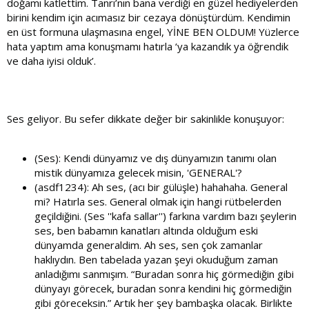
doğamı katlettim. Tanrı’nın bana verdiği en güzel hediyelerden
birini kendim için acımasız bir cezaya dönüştürdüm. Kendimin
en üst formuna ulaşmasına engel, YİNE BEN OLDUM! Yüzlerce
hata yaptım ama konuşmamı hatırla ‘ya kazandık ya öğrendik
ve daha iyisi olduk’.
Ses geliyor. Bu sefer dikkate değer bir sakinlikle konuşuyor:
(Ses): Kendi dünyamız ve dış dünyamızın tanımı olan
mistik dünyamıza gelecek misin, 'GENERAL'?
(asdf1234): Ah ses, (acı bir gülüşle) hahahaha. General
mi? Hatırla ses. General olmak için hangi rütbelerden
geçildiğini. (Ses ''kafa sallar'') farkına vardım bazı şeylerin
ses, ben babamın kanatları altında olduğum eski
dünyamda generaldim. Ah ses, sen çok zamanlar
haklıydın. Ben tabelada yazan şeyi okuduğum zaman
anladığımı sanmışım. “Buradan sonra hiç görmediğin gibi
dünyayı görecek, buradan sonra kendini hiç görmediğin
gibi göreceksin.” Artık her şey bambaşka olacak. Birlikte