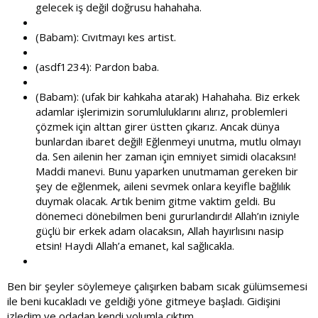
gelecek iş değil doğrusu hahahaha.
(Babam): Cıvıtmayı kes artist.
(asdf1234): Pardon baba.
(Babam): (ufak bir kahkaha atarak) Hahahaha. Biz erkek
adamlar işlerimizin sorumluluklarını alırız, problemleri
çözmek için alttan girer üstten çıkarız. Ancak dünya
bunlardan ibaret değil! Eğlenmeyi unutma, mutlu olmayı
da. Sen ailenin her zaman için emniyet simidi olacaksın!
Maddi manevi. Bunu yaparken unutmaman gereken bir
şey de eğlenmek, aileni sevmek onlara keyifle bağlılık
duymak olacak. Artık benim gitme vaktim geldi. Bu
dönemeci dönebilmen beni gururlandırdı! Allah’ın izniyle
güçlü bir erkek adam olacaksın, Allah hayırlısını nasip
etsin! Haydi Allah’a emanet, kal sağlıcakla.
Ben bir şeyler söylemeye çalışırken babam sıcak gülümsemesi
ile beni kucakladı ve geldiği yöne gitmeye başladı. Gidişini
izledim ve odadan kendi yolumla çıktım.