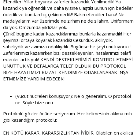
Efendiler! Yıllar boyunca zaferler kazandık. Yenilmedik! Ya
kazandık ya öğrendik ve daha iyisine ulaştık! Bunun için bedeller
ödedik ve bundan hiç çekinmedik!! Bakın efendiler bana! Ne
madalyalarım var üzerimde ne zırhım ne de silahım. Üniformam
da yok. Omzumda yıldızlar yok.
Çünkü bugüne kadar kazandıklarımızı bunlarla kazanmadık! Her
şeyimizi ortaya koyarak kazandık! Cesurduk, akıllıydık,
sabırlıydık ve avımıza odaklıydık. Bugünse bir şeyi unutuyoruz!
Zaferlerimizi kazanırken bizi destekleyenler, hatalarımızı telafi
edenler artık yok! KENDİ DESTEKLERİMİZİ KONTROL ETMEYİ
UNUTTUK VE DEFALARCA TELEF OLDUK! BU PROTOKOL
BİZE HAYATIMIZI BİZZAT KENDİMİZE ODAKLANARAK İNŞA
ETMEMİZE YARDIM EDECEK!
(Vücut hücreleri konuşuyor): Ne o generalim. O protokol
ne. Söyle bize onu.
Protokolü gözler önüne seriyorum. Her kelimesinin aklıma mıh
gibi kazandığım protokolü:
EN KÖTÜ KARAR, KARARSIZLIKTAN İYİDİR. Olabilen en akıllıca