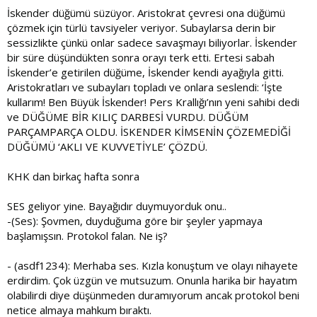
İskender düğümü süzüyor. Aristokrat çevresi ona düğümü
çözmek için türlü tavsiyeler veriyor. Subaylarsa derin bir
sessizlikte çünkü onlar sadece savaşmayı biliyorlar. İskender
bir süre düşündükten sonra orayı terk etti. Ertesi sabah
İskender’e getirilen düğüme, İskender kendi ayağıyla gitti.
Aristokratları ve subayları topladı ve onlara seslendi: ‘İşte
kullarım! Ben Büyük İskender! Pers Krallığı’nın yeni sahibi dedi
ve DÜĞÜME BİR KILIÇ DARBESİ VURDU. DÜĞÜM
PARÇAMPARÇA OLDU. İSKENDER KİMSENİN ÇÖZEMEDİĞİ
DÜĞÜMÜ ‘AKLI VE KUVVETİYLE’ ÇÖZDÜ.
KHK dan birkaç hafta sonra
SES geliyor yine. Bayağıdır duymuyorduk onu..
-(Ses): Şovmen, duyduğuma göre bir şeyler yapmaya
başlamışsın. Protokol falan. Ne iş?
- (asdf1234): Merhaba ses. Kızla konuştum ve olayı nihayete
erdirdim. Çok üzgün ve mutsuzum. Onunla harika bir hayatım
olabilirdi diye düşünmeden duramıyorum ancak protokol beni
netice almaya mahkum bıraktı.