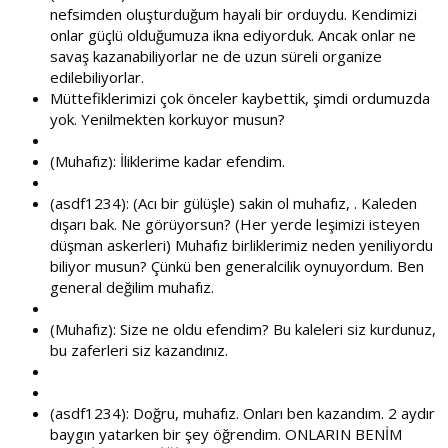
nefsimden oluşturduğum hayali bir orduydu. Kendimizi
onlar güçlü olduğumuza ikna ediyorduk. Ancak onlar ne
savaş kazanabiliyorlar ne de uzun süreli organize
edilebiliyorlar.
Müttefiklerimizi çok önceler kaybettik, şimdi ordumuzda
yok. Yenilmekten korkuyor musun?
(Muhafız): İliklerime kadar efendim.
(asdf1234): (Acı bir gülüşle) sakin ol muhafız, . Kaleden
dışarı bak. Ne görüyorsun? (Her yerde leşimizi isteyen
düşman askerleri) Muhafız birliklerimiz neden yeniliyordu
biliyor musun? Çünkü ben generalcilik oynuyordum. Ben
general değilim muhafız.
(Muhafız): Size ne oldu efendim? Bu kaleleri siz kurdunuz,
bu zaferleri siz kazandınız.
(asdf1234): Doğru, muhafız. Onları ben kazandım. 2 aydır
baygın yatarken bir şey öğrendim. ONLARIN BENİM