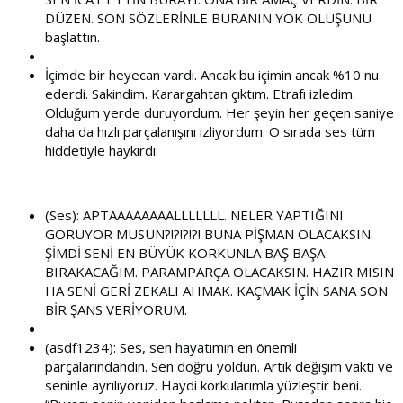
DÜZEN. SON SÖZLERİNLE BURANIN YOK OLUŞUNU
başlattın.
İçimde bir heyecan vardı. Ancak bu içimin ancak %10 nu
ederdi. Sakindim. Karargahtan çıktım. Etrafı izledim.
Olduğum yerde duruyordum. Her şeyin her geçen saniye
daha da hızlı parçalanışını izliyordum. O sırada ses tüm
hiddetiyle haykırdı.
(Ses): APTAAAAAAAALLLLLLL. NELER YAPTIĞINI
GÖRÜYOR MUSUN?!?!?!?! BUNA PİŞMAN OLACAKSIN.
ŞİMDİ SENİ EN BÜYÜK KORKUNLA BAŞ BAŞA
BIRAKACAĞIM. PARAMPARÇA OLACAKSIN. HAZIR MISIN
HA SENİ GERİ ZEKALI AHMAK. KAÇMAK İÇİN SANA SON
BİR ŞANS VERİYORUM.
(asdf1234): Ses, sen hayatımın en önemli
parçalarındandın. Sen doğru yoldun. Artık değişim vakti ve
seninle ayrılıyoruz. Haydi korkularımla yüzleştir beni.