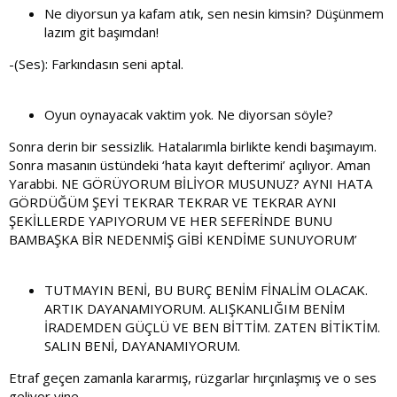
Ne diyorsun ya kafam atık, sen nesin kimsin? Düşünmem
lazım git başımdan!
-(Ses): Farkındasın seni aptal.
Oyun oynayacak vaktim yok. Ne diyorsan söyle?
Sonra derin bir sessizlik. Hatalarımla birlikte kendi başımayım.
Sonra masanın üstündeki ‘hata kayıt defterimi’ açılıyor. Aman
Yarabbi. NE GÖRÜYORUM BİLİYOR MUSUNUZ? AYNI HATA
GÖRDÜĞÜM ŞEYİ TEKRAR TEKRAR VE TEKRAR AYNI
ŞEKİLLERDE YAPIYORUM VE HER SEFERİNDE BUNU
BAMBAŞKA BİR NEDENMİŞ GİBİ KENDİME SUNUYORUM’
TUTMAYIN BENİ, BU BURÇ BENİM FİNALİM OLACAK.
ARTIK DAYANAMIYORUM. ALIŞKANLIĞIM BENİM
İRADEMDEN GÜÇLÜ VE BEN BİTTİM. ZATEN BİTİKTİM.
SALIN BENİ, DAYANAMIYORUM.
Etraf geçen zamanla kararmış, rüzgarlar hırçınlaşmış ve o ses
geliyor yine.