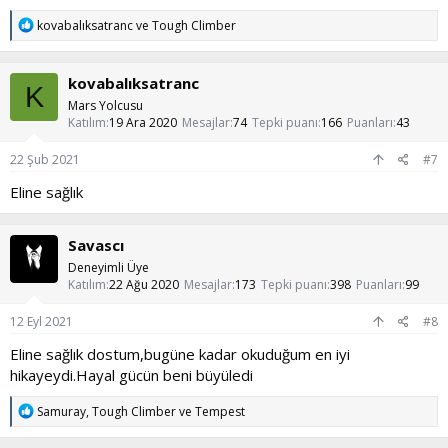
T
kovabalıksatranc
ve
Tough Climber
e
p
k
kovabalıksatranc
i
K
l
Mars Yolcusu
e
Katılım
19 Ara 2020
Mesajlar
74
Tepki puanı
166
Puanları
43
r
:
22 Şub 2021
#7
Eline sağlık
Savascı
Deneyimli Üye
Katılım
22 Ağu 2020
Mesajlar
173
Tepki puanı
398
Puanları
99
12 Eyl 2021
#8
Eline sağlık dostum,bugüne kadar okuduğum en iyi
hikayeydi.Hayal gücün beni büyüledi
T
Samuray
,
Tough Climber
ve
Tempest
e
p