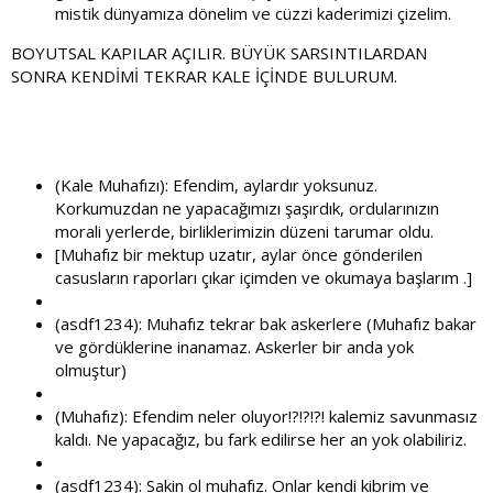
mistik dünyamıza dönelim ve cüzzi kaderimizi çizelim.
BOYUTSAL KAPILAR AÇILIR. BÜYÜK SARSINTILARDAN
SONRA KENDİMİ TEKRAR KALE İÇİNDE BULURUM.
(Kale Muhafızı): Efendim, aylardır yoksunuz.
Korkumuzdan ne yapacağımızı şaşırdık, ordularınızın
morali yerlerde, birliklerimizin düzeni tarumar oldu.
[Muhafız bir mektup uzatır, aylar önce gönderilen
casusların raporları çıkar içimden ve okumaya başlarım .]
(asdf1234): Muhafız tekrar bak askerlere (Muhafız bakar
ve gördüklerine inanamaz. Askerler bir anda yok
olmuştur)
(Muhafız): Efendim neler oluyor!?!?!?! kalemiz savunmasız
kaldı. Ne yapacağız, bu fark edilirse her an yok olabiliriz.
(asdf1234): Sakin ol muhafız. Onlar kendi kibrim ve