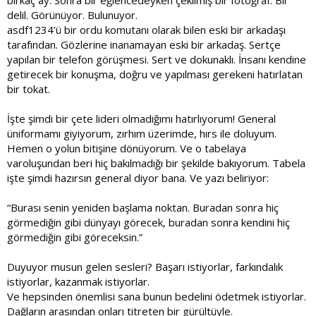
birkaç ay. Sonra bir eğlencedeyken çekilmiş bir fotoğraf. Bir
delil. Görünüyor. Bulunuyor.
asdf1234’ü bir ordu komutanı olarak bilen eski bir arkadaşı
tarafından. Gözlerine inanamayan eski bir arkadaş. Sertçe
yapılan bir telefon görüşmesi. Sert ve dokunaklı. İnsanı kendine
getirecek bir konuşma, doğru ve yapılması gerekeni hatırlatan
bir tokat.
İşte şimdi bir çete lideri olmadığımı hatırlıyorum! General
üniformamı giyiyorum, zırhım üzerimde, hırs ile doluyum.
Hemen o yolun bitişine dönüyorum. Ve o tabelaya
varoluşundan beri hiç bakılmadığı bir şekilde bakıyorum. Tabela
işte şimdi hazırsın general diyor bana. Ve yazı beliriyor:
“Burası senin yeniden başlama noktan. Buradan sonra hiç
görmediğin gibi dünyayı görecek, buradan sonra kendini hiç
görmediğin gibi göreceksin.”
Duyuyor musun gelen sesleri? Başarı istiyorlar, farkındalık
istiyorlar, kazanmak istiyorlar.
Ve hepsinden önemlisi sana bunun bedelini ödetmek istiyorlar.
Dağların arasından onları titreten bir gürültüyle.