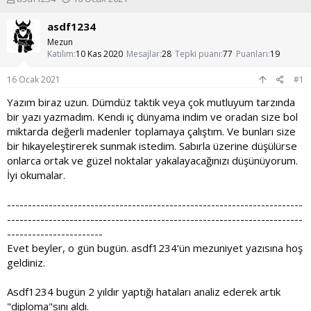
o
a
n
ş
asdf1234
u
l
Mezun
y
a
Katılım
10 Kas 2020
Mesajlar
28
Tepki puanı
77
Puanları
19
u
n
b
g
16 Ocak 2021
#1
a
ı
ş
ç
Yazım biraz uzun. Dümdüz taktik veya çok mutluyum tarzında
l
t
bir yazı yazmadım. Kendi iç dünyama indim ve oradan size bol
a
a
miktarda değerli madenler toplamaya çalıştım. Ve bunları size
t
r
bir hikayeleştirerek sunmak istedim. Sabırla üzerine düşülürse
a
i
onlarca ortak ve güzel noktalar yakalayacağınızı düşünüyorum.
n
h
i
İyi okumalar.
-----------------------------------------------------------------------
-----------------------------------------------------------------------
-----------------------
Evet beyler, o gün bugün. asdf1234’ün mezuniyet yazısına hoş
geldiniz.
Asdf1234 bugün 2 yıldır yaptığı hataları analiz ederek artık
"diploma"sını aldı.