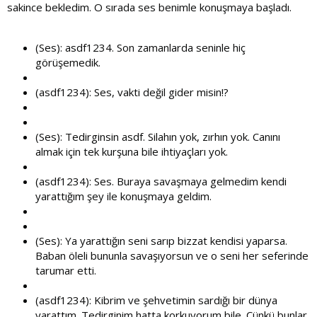
sakince bekledim. O sırada ses benimle konuşmaya başladı.
(Ses): asdf1234. Son zamanlarda seninle hiç
görüşemedik.
(asdf1234): Ses, vakti değil gider misin!?
(Ses): Tedirginsin asdf. Silahın yok, zırhın yok. Canını
almak için tek kurşuna bile ihtiyaçları yok.
(asdf1234): Ses. Buraya savaşmaya gelmedim kendi
yarattığım şey ile konuşmaya geldim.
(Ses): Ya yarattığın seni sarıp bizzat kendisi yaparsa.
Baban öleli bununla savaşıyorsun ve o seni her seferinde
tarumar etti.
(asdf1234): Kibrim ve şehvetimin sardığı bir dünya
yarattım. Tedirginim hatta korkuyorum bile. Çünkü bunlar