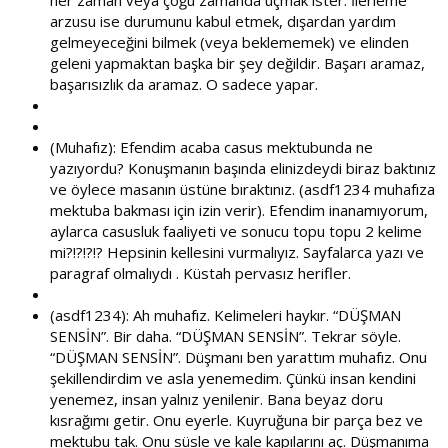
her zaman veya çoğu zamanda uçmak ister. İlerleme
arzusu ise durumunu kabul etmek, dışardan yardım
gelmeyeceğini bilmek (veya beklememek) ve elinden
geleni yapmaktan başka bir şey değildir. Başarı aramaz,
başarısızlık da aramaz. O sadece yapar.
(Muhafız): Efendim acaba casus mektubunda ne
yazıyordu? Konuşmanın başında elinizdeydi biraz baktınız
ve öylece masanın üstüne bıraktınız. (asdf1234 muhafıza
mektuba bakması için izin verir). Efendim inanamıyorum,
aylarca casusluk faaliyeti ve sonucu topu topu 2 kelime
mi?!?!?!? Hepsinin kellesini vurmalıyız. Sayfalarca yazı ve
paragraf olmalıydı . Küstah pervasız herifler.
(asdf1234): Ah muhafız. Kelimeleri haykır. “DÜŞMAN
SENSİN”. Bir daha. “DÜŞMAN SENSİN”. Tekrar söyle.
“DÜŞMAN SENSİN”. Düşmanı ben yarattım muhafız. Onu
şekillendirdim ve asla yenemedim. Çünkü insan kendini
yenemez, insan yalnız yenilenir. Bana beyaz doru
kısrağımı getir. Onu eyerle. Kuyruğuna bir parça bez ve
mektubu tak. Onu süsle ve kale kapılarını aç. Düşmanıma