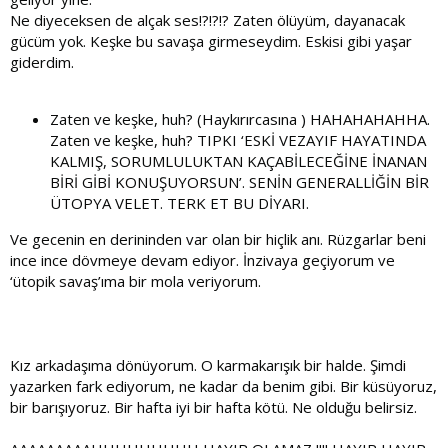
Ne diyeceksen de alçak ses!?!?!? Zaten ölüyüm, dayanacak
gücüm yok. Keşke bu savaşa girmeseydim. Eskisi gibi yaşar
giderdim.
Zaten ve keşke, huh? (Haykırırcasına ) HAHAHAHAHHA.
Zaten ve keşke, huh? TIPKI ‘ESKİ VEZAYIF HAYATINDA
KALMIŞ, SORUMLULUKTAN KAÇABİLECEĞİNE İNANAN
BİRİ GİBİ KONUŞUYORSUN’. SENİN GENERALLİĞİN BİR
ÜTOPYA VELET. TERK ET BU DİYARI.
Ve gecenin en derininden var olan bir hiçlik anı. Rüzgarlar beni
ince ince dövmeye devam ediyor. İnzivaya geçiyorum ve
‘ütopik savaş’ıma bir mola veriyorum.
Kız arkadaşıma dönüyorum. O karmakarışık bir halde. Şimdi
yazarken fark ediyorum, ne kadar da benim gibi. Bir küsüyoruz,
bir barışıyoruz. Bir hafta iyi bir hafta kötü. Ne olduğu belirsiz.