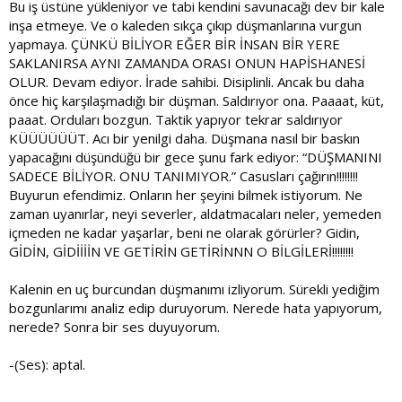
Bu iş üstüne yükleniyor ve tabi kendini savunacağı dev bir kale
inşa etmeye. Ve o kaleden sıkça çıkıp düşmanlarına vurgun
yapmaya. ÇÜNKÜ BİLİYOR EĞER BİR İNSAN BİR YERE
SAKLANIRSA AYNI ZAMANDA ORASI ONUN HAPİSHANESİ
OLUR. Devam ediyor. İrade sahibi. Disiplinli. Ancak bu daha
önce hiç karşılaşmadığı bir düşman. Saldırıyor ona. Paaaat, küt,
paaat. Orduları bozgun. Taktik yapıyor tekrar saldırıyor
KÜÜÜÜÜÜT. Acı bir yenilgi daha. Düşmana nasıl bir baskın
yapacağını düşündüğü bir gece şunu fark ediyor: “DÜŞMANINI
SADECE BİLİYOR. ONU TANIMIYOR.” Casusları çağırın!!!!!!!!
Buyurun efendimiz. Onların her şeyini bilmek istiyorum. Ne
zaman uyanırlar, neyi severler, aldatmacaları neler, yemeden
içmeden ne kadar yaşarlar, beni ne olarak görürler? Gidin,
GİDİN, GİDİİİİN VE GETİRİN GETİRİNNN O BİLGİLERİ!!!!!!!!
Kalenin en uç burcundan düşmanımı izliyorum. Sürekli yediğim
bozgunlarımı analiz edip duruyorum. Nerede hata yapıyorum,
nerede? Sonra bir ses duyuyorum.
-(Ses): aptal.