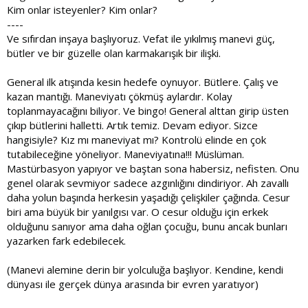
Kim onlar isteyenler? Kim onlar?
----
Ve sıfırdan inşaya başlıyoruz. Vefat ile yıkılmış manevi güç,
bütler ve bir güzelle olan karmakarışık bir ilişki.
General ilk atışında kesin hedefe oynuyor. Bütlere. Çalış ve
kazan mantığı. Maneviyatı çökmüş aylardır. Kolay
toplanmayacağını biliyor. Ve bingo! General alttan girip üsten
çıkıp bütlerini halletti. Artık temiz. Devam ediyor. Sizce
hangisiyle? Kız mı maneviyat mı? Kontrolü elinde en çok
tutabileceğine yöneliyor. Maneviyatına!!! Müslüman.
Mastürbasyon yapıyor ve baştan sona habersiz, nefisten. Onu
genel olarak sevmiyor sadece azgınlığını dindiriyor. Ah zavallı
daha yolun başında herkesin yaşadığı çelişkiler çağında. Cesur
biri ama büyük bir yanılgısı var. O cesur olduğu için erkek
olduğunu sanıyor ama daha oğlan çocuğu, bunu ancak bunları
yazarken fark edebilecek.
(Manevi alemine derin bir yolculuğa başlıyor. Kendine, kendi
dünyası ile gerçek dünya arasında bir evren yaratıyor)