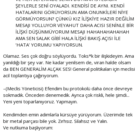
ŞEYLERLE SENİ OYALADI. KENDİSİ DE AYNI. KENDİ
HATALARINI GÖRÜYORSUN AMA ONUNKİLERİ NİYE
GÖRMÜYORSUN? ÇÜNKÜ KIZ İLİŞKİYE HAZIR DEĞİLİM
MESAJI YOLLUYOR VEYAHUT DAHA ACISI SENİNLE BİR
İLİŞKİ DÜŞÜNMÜYORUM MESAJI HAHAHAHAHAHAH
AMA SEN SALAK GİBİ HALA İLİŞKİ BAKIŞ AÇISI İLE
‘HATA’ YORUMU YAPIYORSUN.
Olamaz. Ses çok doğru söylüyordu. Toks*k bir ilişkideyim. Ama
yanıldığı bir şey var. Ne kadar yenilsem de, viran halde olsam
da BEN GENERALİM ALÇAK SES! General politikaları için meclisi
acil toplantıya çağırıyorum.
–(Meclis Yöneticisi) Efendim bu protokolü daha önce devreye
sokmadık. Önceden denemedik. Ayrıca çok riskli, hele şimdi...
Yeni yeni toparlanıyoruz. Yapmayın.
Kendimden emin adımlarla kürsüye yürüyorum. Üzerimde tek
bir metal parçası bile yok. Zırhsız. Silahsız ve Yalın.
Ve nutkuma başlıyorum: