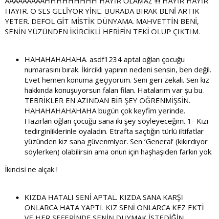
AAAAAAAAAHHHHHHHHH HAYIR OLAMAZ !!!! HAYIR HAYIR
HAYIR. O SES GELİYOR YİNE. BURADA BIRAK BENİ ARTIK
YETER. DEFOL GİT MİSTİK DÜNYAMA. MAHVETTİN BENİ,
SENİN YÜZÜNDEN İKİRCİKLİ HERİFİN TEKİ OLUP ÇIKTIM.
HAHAHAHAHAHA. asdf1234 aptal oğlan çocuğu
numarasını bırak. İkircikli yapının nedeni sensin, ben değil.
Evet hemen konuma geçiyorum. Seni geri zekalı. Sen kız
hakkında konuşuyorsun falan filan. Hatalarım var şu bu.
TEBRİKLER EN AZINDAN BİR ŞEY ÖĞRENMİŞSİN.
HAHAHAHAHAHAHA bugün çok keyfim yerinde.
Hazırlan oğlan çocuğu sana iki şey söyleyeceğim. 1- Kızı
tedirginliklerinle oyaladın. Etrafta saçtığın türlü iltifatlar
yüzünden kız sana güvenmiyor. Sen ‘General’ (kıkırdıyor
söylerken) olabilirsin ama onun için haşhaşiden farkın yok.
İkincisi ne alçak !
KIZDA HATALI SENİ APTAL. KIZDA SANA KARŞI
ONLARCA HATA YAPTI. KIZ SENİ ONLARCA KEZ EKTİ
VE HER SEFERİNDE SENİN DUYMAK İSTEDİĞİN