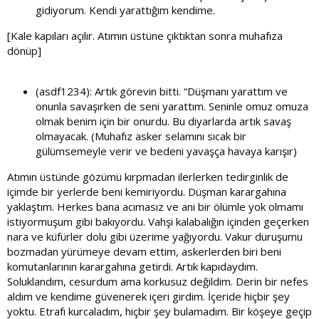
gidiyorum. Kendi yarattığım kendime.
[Kale kapıları açılır. Atımın üstüne çıktıktan sonra muhafıza
dönüp]
(asdf1234): Artık görevin bitti. “Düşmanı yarattım ve
onunla savaşırken de seni yarattım. Seninle omuz omuza
olmak benim için bir onurdu. Bu diyarlarda artık savaş
olmayacak. (Muhafız asker selamını sıcak bir
gülümsemeyle verir ve bedeni yavaşça havaya karışır)
Atımın üstünde gözümü kırpmadan ilerlerken tedirginlik de
içimde bir yerlerde beni kemiriyordu. Düşman karargahına
yaklaştım. Herkes bana acımasız ve ani bir ölümle yok olmamı
istiyormuşum gibi bakıyordu. Vahşi kalabalığın içinden geçerken
nara ve küfürler dolu gibi üzerime yağıyordu. Vakur duruşumu
bozmadan yürümeye devam ettim, askerlerden biri beni
komutanlarının karargahına getirdi. Artık kapıdaydım.
Soluklandım, cesurdum ama korkusuz değildim. Derin bir nefes
aldım ve kendime güvenerek içeri girdim. İçeride hiçbir şey
yoktu. Etrafı kurcaladım, hiçbir şey bulamadım. Bir köşeye geçip