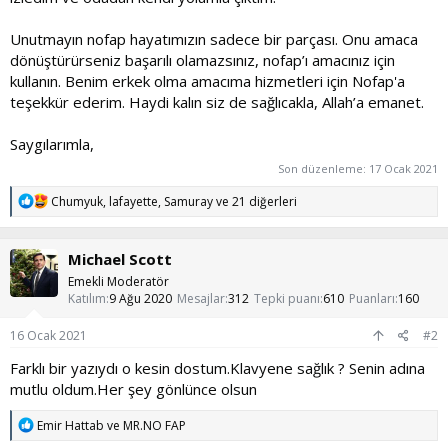
Unutmayın nofap hayatımızın sadece bir parçası. Onu amaca
dönüştürürseniz başarılı olamazsınız, nofap’ı amacınız için
kullanın. Benim erkek olma amacıma hizmetleri için Nofap'a
teşekkür ederim. Haydi kalın siz de sağlıcakla, Allah’a emanet.
Saygılarımla,
Son düzenleme:
17 Ocak 2021
T
Chumyuk
,
lafayette
,
Samuray
ve 21 diğerleri
e
p
k
Michael Scott
i
l
Emekli Moderatör
e
Katılım
9 Ağu 2020
Mesajlar
312
Tepki puanı
610
Puanları
160
r
:
16 Ocak 2021
#2
Farklı bir yazıydı o kesin dostum.Klavyene sağlık ? Senin adına
mutlu oldum.Her şey gönlünce olsun
T
Emir Hattab
ve
MR.NO FAP
e