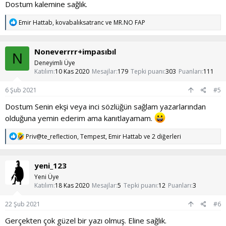
Dostum kalemine sağlık.
T
Emir Hattab
,
kovabalıksatranc
ve
MR.NO FAP
e
p
k
Noneverrrr+impasıbıl
i
N
l
Deneyimli Üye
e
Katılım
10 Kas 2020
Mesajlar
179
Tepki puanı
303
Puanları
111
r
:
6 Şub 2021
#5
Dostum Senin ekşi veya inci sözlüğün sağlam yazarlarından
olduğuna yemin ederim ama kanıtlayamam.
T
Priv@te_reflection
,
Tempest
,
Emir Hattab
ve 2 diğerleri
e
p
k
yeni_123
i
l
Yeni Üye
e
Katılım
18 Kas 2020
Mesajlar
5
Tepki puanı
12
Puanları
3
r
:
22 Şub 2021
#6
Gerçekten çok güzel bir yazı olmuş. Eline sağlık.