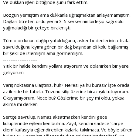
Ve dükkan işleri bittiğinde şunu fark ettim.
Bozgun yemiştim ama dükkanla uğraşmaktan anlayamamıştım.
Dağları titreten ordu yerini 3-5 serserinin birleşip sağı solu
yağmaladığı bir çeteye bırakmıştı.
Tüm o ordunun dağılıp yutulduğunu, asker bedenlerinin etrafa
savrulduğunu kıyımı gören bir dağ başından eli kolu bağlanmış
bir şekil de izlemişim ama görmemişim.
-------------------
Yitik bir halde kendimi yollara atıyorum ve dolanırken bir yere
geliyorum.
Varış noktasına ulaştınız, huh? Neresi ya hu burası? İşte orada
az ileride bir tabela. Tozunu silip üzerine biraz ışık tutuyorum.
Okuyamıyorum. Nece bu? Gözlerime bir şey mi oldu, yoksa
aklıma mı derken
Sertçe savruluş. Namaz aksatmazken kendini gece
kulüplerinde eğlenirken bulma. Zayıf, kendini sadece ‘carpe
diem’ kafasıyla eğlendirebilen kızlarla takılmaca. Ve böyle süren