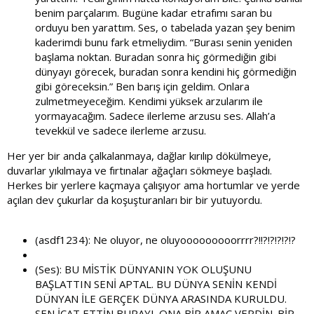
benim parçalarım. Bugüne kadar etrafımı saran bu
orduyu ben yarattım. Ses, o tabelada yazan şey benim
kaderimdi bunu fark etmeliydim. “Burası senin yeniden
başlama noktan. Buradan sonra hiç görmediğin gibi
dünyayı görecek, buradan sonra kendini hiç görmediğin
gibi göreceksin.” Ben barış için geldim. Onlara
zulmetmeyeceğim. Kendimi yüksek arzularım ile
yormayacağım. Sadece ilerleme arzusu ses. Allah’a
tevekkül ve sadece ilerleme arzusu.
Her yer bir anda çalkalanmaya, dağlar kırılıp dökülmeye,
duvarlar yıkılmaya ve fırtınalar ağaçları sökmeye başladı.
Herkes bir yerlere kaçmaya çalışıyor ama hortumlar ve yerde
açılan dev çukurlar da koşuşturanları bir bir yutuyordu.
(asdf1234): Ne oluyor, ne oluyooooooooorrrr?!!?!?!?!?!?
(Ses): BU MİSTİK DÜNYANIN YOK OLUŞUNU
BAŞLATTIN SENİ APTAL. BU DÜNYA SENİN KENDİ
DÜNYAN İLE GERÇEK DÜNYA ARASINDA KURULDU.
SEN İCAT ETTİN BURAYI. ONA BİR AMAÇ VERDİN. BİR