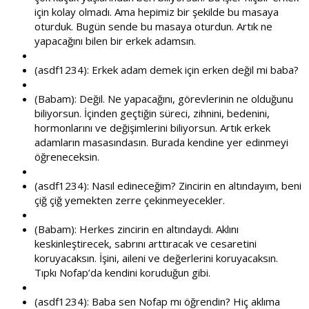
için kolay olmadı. Ama hepimiz bir şekilde bu masaya
oturduk. Bugün sende bu masaya oturdun. Artık ne
yapacağını bilen bir erkek adamsın.
(asdf1234): Erkek adam demek için erken değil mi baba?
(Babam): Değil. Ne yapacağını, görevlerinin ne olduğunu
biliyorsun. İçinden geçtiğin süreci, zihnini, bedenini,
hormonlarını ve değişimlerini biliyorsun. Artık erkek
adamların masasındasın. Burada kendine yer edinmeyi
öğreneceksin.
(asdf1234): Nasıl edineceğim? Zincirin en altındayım, beni
çiğ çiğ yemekten zerre çekinmeyecekler.
(Babam): Herkes zincirin en altındaydı. Aklını
keskinleştirecek, sabrını arttıracak ve cesaretini
koruyacaksın. İşini, aileni ve değerlerini koruyacaksın.
Tıpkı Nofap’da kendini koruduğun gibi.
(asdf1234): Baba sen Nofap mı öğrendin? Hiç aklıma