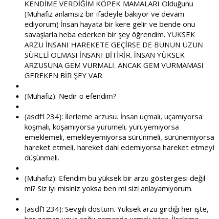
KENDİME VERDİĞİM KÖPEK MAMALARI Olduğunu
(Muhafız anlamsız bir ifadeyle bakıyor ve devam
ediyorum) İnsan hayata bir kere gelir ve bende onu
savaşlarla heba ederken bir şey öğrendim. YÜKSEK
ARZU İNSANI HAREKETE GEÇİRSE DE BUNUN UZUN
SÜRELİ OLMASI İNSANI BİTİRİR. İNSAN YÜKSEK
ARZUSUNA GEM VURMALI. ANCAK GEM VURMAMASI
GEREKEN BİR ŞEY VAR.
(Muhafız): Nedir o efendim?
(asdf1234): İlerleme arzusu. İnsan uçmalı, uçamıyorsa
koşmalı, koşamıyorsa yürümeli, yürüyemiyorsa
emeklemeli, emekleyemiyorsa sürünmeli, sürünemiyorsa
hareket etmeli, hareket dahi edemiyorsa hareket etmeyi
düşünmeli.
(Muhafız): Efendim bu yüksek bir arzu göstergesi değil
mi? Siz iyi misiniz yoksa ben mi sizi anlayamıyorum.
(asdf1234): Sevgili dostum. Yüksek arzu girdiği her işte,