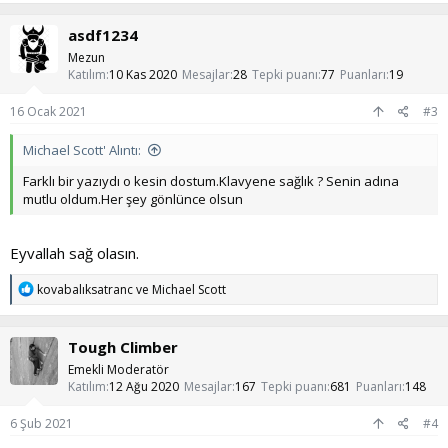
p
k
asdf1234
i
l
Mezun
e
Katılım
10 Kas 2020
Mesajlar
28
Tepki puanı
77
Puanları
19
r
:
16 Ocak 2021
#3
Michael Scott' Alıntı:
Farklı bir yazıydı o kesin dostum.Klavyene sağlık ? Senin adına
mutlu oldum.Her şey gönlünce olsun
Eyvallah sağ olasın.
T
kovabalıksatranc
ve
Michael Scott
e
p
k
Tough Climber
i
l
Emekli Moderatör
e
Katılım
12 Ağu 2020
Mesajlar
167
Tepki puanı
681
Puanları
148
r
:
6 Şub 2021
#4