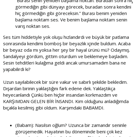
“Burası senin yeniden başlama noktan. Buradan sonra hiç
görmediğin gibi dünyayı görecek, buradan sonra kendini
hiç görmediğin gibi göreceksin.” Burası benim yeniden
başlama noktam ses. Ve benim başlama noktam senin
varış noktan ses.
Ses tüm hiddetiyle yok oluşu hızlandırdı ve büyük bir patlama
sonrasında kendimi bomboş bir beyazlık içinde buldum. Acaba
bir beyaz oda mı yoksa her şey bir hayal ürünü mü? Odaymış.
Sandalyeyi gördüm, gittim oturdum ve beklemeye başladım.
Sesin tehditleri kulağıma geldi ancak umursamadım bana ne
yapabilirdi ki?
Uzun sayılabilecek bir süre vakur ve sabırlı şekilde bekledim.
Dışardan birinin yaklaştığını fark edene dek. Yaklaştıkça
heyecanlandı Çünkü ben hiçbir insandan korkmazdım ve
KARŞIMDAN GELEN BİR İNSANDI. Kim olduğunu anladığımda
bıçakla kesilmiş gibi oldum. Karşımdaki BABAMDI.
(Babam): Nasılsın oğlum? Uzunca bir zamandır seninle
görüşemedik. Hayatının bu döneminde beni çok kez