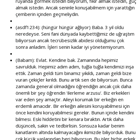
rüyanda görmek istedin biliyorum, fikir almak istedin, güç
almak istedin. Ancak seninle konuşabilmem için yarattığın
çemberin içinden geçmeliydin.
(asdf1234): (hüngür hüngür ağlıyor) Baba. 3 yıl oldu
neredeyse. Seni fani dünyada kaybettiğimiz de uğraştım
biliyorsun ancak tecrübesizlik abidesi olduğumu çok
sonra anladım. İşleri senin kadar iyi yönetemiyorum.
(Babam): Evlat. Kendine bak. Zamanında hepimiz
savrulduk. Hepimiz adım adım, tuğla tuğla kendimizi inşa
ettik. Zaman geldi tüm binamız yıkıldı, zaman geldi bize
vuran çekiçler kırıldı. Bunu artık sen de biliyorsun. Bunca
zamanda general olmadığını öğrendiğin ancak çok daha
önemli bir şey öğrendin ‘ilerleme arzusu’. Biz erkekleri
var eden şey amaçtır. Aileyi korumak bir erkeğin en
erdemli amacıdır. Bir erkeğin ailesini koruyabilmesi için
önce kendini koruyabilmesi gerekir. Bunun içinde kendini
bilmesi. Eski hiddetini bir kenara bıraktın. Artık daha
düşünceli, sakin ve tedbirlisin. Sonsuza kadar benim
kanatlarım altında kalmayacağını ikimizde biliyorduk. Bunu
çok küçük yaşlarından beri biliyorsun. Bu işler hiçbir erkek