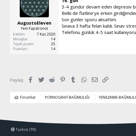
16. gün
10 dakika meditasyon
3-4 gündür devam eden depresiv bir
Krizler:
Belki de flatline'ye erken girdiğimd
Evde yalnız kaldığım zamanlarda krizle
Son günler sporu aksattım.
AugustoEleven
Sınava 3 hafta felan kaldı. Sınav str
Yeni Fapstronot
Genel olarak son günler sinirli ruh hali
Telefonu günlük 4-5 saat kullanıyoru
Katılım
7 Kas 2020
Mesajlar
14
Azerbaycan'da üniversite sınavları iki 
Tepki puanı
25
süreçlerim olmasa da, bu başarıları b
Puanları
14
Facebook
Twitter
Reddit
Pinterest
Tumblr
WhatsApp
E-posta
Link
Paylaş:
Forumlar
PORNOGRAFİ BAĞIMLILIĞI
YENİLENME-BAĞIMLI
Turkce (TR)