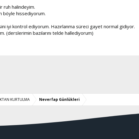
 ruh halindeyim.
en böyle hissediyorum.
r çok güçlü hal alıyor. Bugünde yalnız kaldım ama krizi atlattım. Daha çok 
esini iyi kontrol ediyorum. Hazırlanma süreci gayet normal gidiyor.
ndeyim, ilk 1-2 hafta böyle durumlar ola bilir deniyor. O yüzden sıkıntı yok g
m. (derslerimin bazılarını telde hallediyorum)
defa oluyor. Birincisinde ülkeye kıyasla çok iyi bir puan (291/300) topladım. 
iraz da neverfap'e borçluyum.
LIKTAN KURTULMA
Neverfap Günlükleri