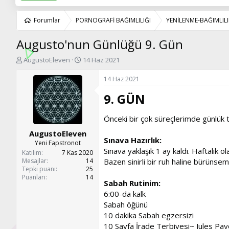
Forumlar
PORNOGRAFİ BAĞIMLILIĞI
YENİLENME-BAĞIMLI
Augusto'nun Günlüğü 9. Gün
K
B
AugustoEleven
14 Haz 2021
o
a
n
ş
14 Haz 2021
u
l
9. GÜN​
y
a
u
n
b
g
Önceki bir çok süreçlerimde günlük 
a
ı
AugustoEleven
ş
ç
Sınava Hazırlık:
l
t
Yeni Fapstronot
Sınava yaklaşık 1 ay kaldı. Haftalık
a
a
Katılım
7 Kas 2020
t
r
Mesajlar
14
Bazen sinirli bir ruh haline bürünse
Tepki puanı
25
a
i
Puanları
14
n
h
Sabah Rutinim:
i
6:00-da kalk
Sabah öğünü
10 dakika Sabah egzersizi
10 Sayfa İrade Terbiyesi~ Jules Pay