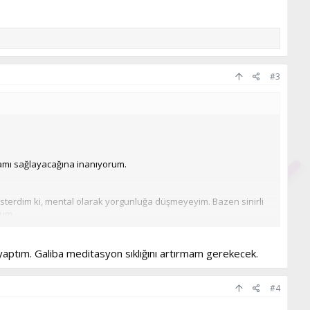
#3
mamı sağlayacağına inanıyorum.
österdim ki, mental olarak yorgunluğa düşmeyeyim. Bazen sinirli
rum.
yaptım. Galiba meditasyon sıklığını artırmam gerekecek.
#4