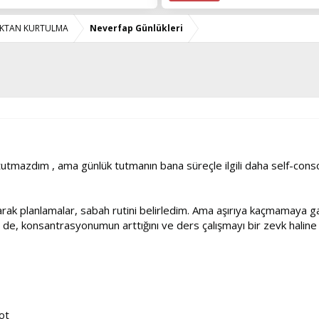
LIKTAN KURTULMA
Neverfap Günlükleri
tutmazdım , ama günlük tutmanın bana süreçle ilgili daha self-con
 olarak planlamalar, sabah rutini belirledim. Ama aşırıya kaçmamay
m de, konsantrasyonumun arttığını ve ders çalışmayı bir zevk haline
ot