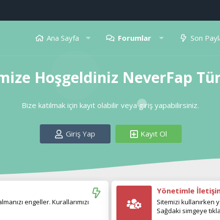
Ana Sayfa
Forumlar
Son Payl
mize Hoşgeldiniz NeverFap Tü
Bize katılmak için kayıt olabilir veya giriş yapabilirsiniz.
Giriş Yap
Kayıt Ol
Yönetimle İletiş
manızı engeller. Kurallarımızı
Sitemizi kullanırken y
Sağdaki simgeye tıkla