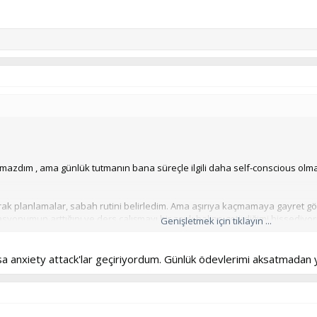
tmazdım , ama günlük tutmanın bana süreçle ilgili daha self-conscious ol
larak planlamalar, sabah rutini belirledim. Ama aşırıya kaçmamaya gayret g
yonumun arttığını ve ders çalışmayı bir zevk haline getirdiğimi hissediyo
Genişletmek için tıklayın ...
lsa anxiety attack'lar geçiriyordum. Günlük ödevlerimi aksatmadan 