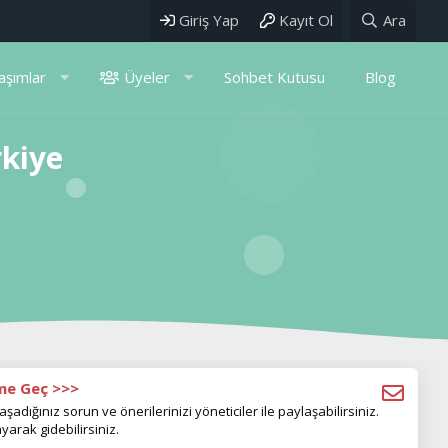
Giriş Yap
Kayıt Ol
Ara
aşımlar
Üyeler
Sohbet Kutusu
Blog
rkiye
ime Geç >>>
aşadığınız sorun ve önerilerinizi yöneticiler ile paylaşabilirsiniz.
yarak gidebilirsiniz.