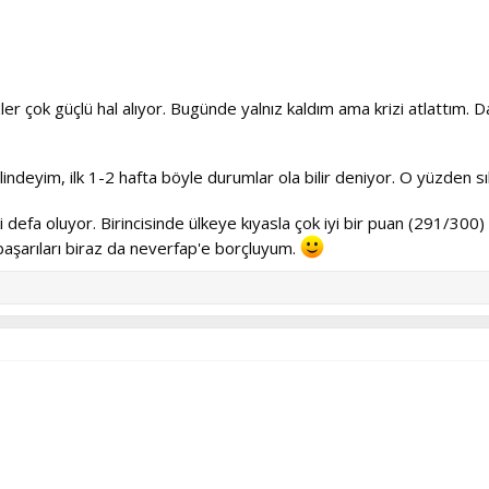
er çok güçlü hal alıyor. Bugünde yalnız kaldım ama krizi atlattım. 
lindeyim, ilk 1-2 hafta böyle durumlar ola bilir deniyor. O yüzden sık
 defa oluyor. Birincisinde ülkeye kıyasla çok iyi bir puan (291/300) t
aşarıları biraz da neverfap'e borçluyum.