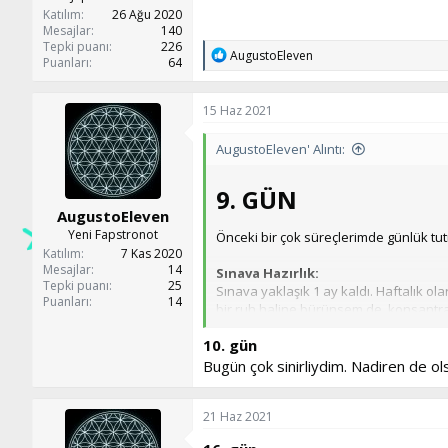
Katılım
26 Ağu 2020
Mesajlar
140
Tepki puanı
226
T
AugustoEleven
Puanları
64
e
p
k
15 Haz 2021
i
l
AugustoEleven' Alıntı:
e
r
:
9. GÜN​
AugustoEleven
Yeni Fapstronot
Önceki bir çok süreçlerimde günlük tu
Katılım
7 Kas 2020
Mesajlar
14
Sınava Hazırlık:
Tepki puanı
25
Sınava yaklaşık 1 ay kaldı. Haftalık o
Puanları
14
bir ruh haline bürünsem de, konsantras
10. gün
Sabah Rutinim:
6:00-da kalk
Bugün çok sinirliydim. Nadiren de o
Sabah öğünü
10 dakika Sabah egzersizi
10 Sayfa İrade Terbiyesi~ Jules Payot
21 Haz 2021
10 dakika Google keep tekrarı