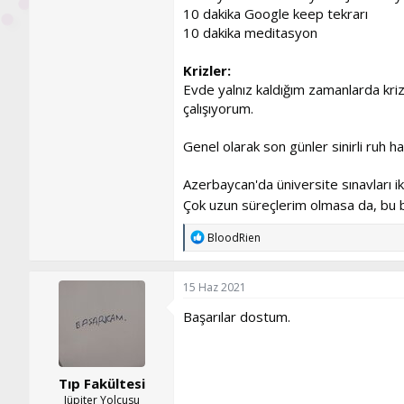
10 dakika Google keep tekrarı
10 dakika meditasyon
Krizler:
Evde yalnız kaldığım zamanlarda krizl
çalışıyorum.
Genel olarak son günler sinirli ruh ha
Azerbaycan'da üniversite sınavları iki
Çok uzun süreçlerim olmasa da, bu b
T
BloodRien
e
p
k
15 Haz 2021
i
l
Başarılar dostum.
e
r
:
Tıp Fakültesi
Jüpiter Yolcusu