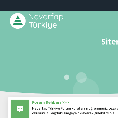
Site
Forum Rehberi >>>
Neverfap Türkiye Forum kurallarını öğrenmeniz ceza al
okuyunuz. Sağdaki simgeye tıklayarak gidebilirsiniz.