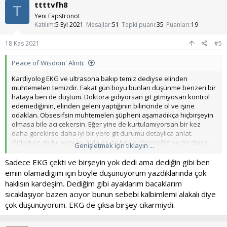
ttttvfh8
T
Yeni Fapstronot
Katılım
5 Eyl 2021
Mesajlar
51
Tepki puanı
35
Puanları
19
18 Kas 2021
#5
Peace of Wisdom' Alıntı:
Kardiyolog EKG ve ultrasona bakıp temiz dediyse elinden
muhtemelen temizdir. Fakat gün boyu bunları düşünme benzeri bir
hataya ben de düştüm. Doktora gidiyorsan git gitmiyosan kontrol
edemediğinin, elinden geleni yaptığının bilincinde ol ve işine
odaklan. Obsesifsin muhtemelen şüpheni aşamadıkça hiçbirşeyin
olmasa bile acı çekersin. Eğer yine de kurtulamıyorsan bir kez
daha gerekirse daha iyi bir yere git durumu detaylıca anlat.
Giderken de bu konuyu öyle ya da böyle çözeceğim ve bir daha
Genişletmek için tıklayın ...
düşünmeyeceğim de.
Sadece EKG çekti ve birşeyin yok dedi ama dediğin gibi ben
emin olamadigim için böyle düşünüyorum yazdıklarında çok
haklısın kardeşim. Dediğim gibi ayaklarım bacaklarım
sıcaklaşıyor bazen acıyor bunun sebebi kalbimlemi alakalı diye
çok düşünüyorum. EKG de çıksa birşey cikarmiydi.