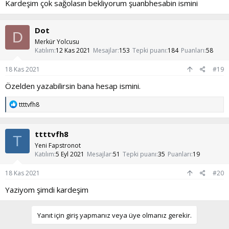
Kardeşim çok sağolasın bekliyorum şuanbhesabin ismini
Dot
D
Merkür Yolcusu
Katılım
12 Kas 2021
Mesajlar
153
Tepki puanı
184
Puanları
58
18 Kas 2021
#19
Özelden yazabilirsin bana hesap ismini.
T
ttttvfh8
e
p
k
ttttvfh8
i
T
l
Yeni Fapstronot
e
Katılım
5 Eyl 2021
Mesajlar
51
Tepki puanı
35
Puanları
19
r
:
18 Kas 2021
#20
Yaziyom şimdi kardeşim
Yanıt için giriş yapmanız veya üye olmanız gerekir.