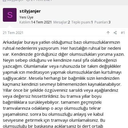
o
a
n
ş
stilyjanjer
S
u
l
Yeni Üye
y
a
Katılım
14 Tem 2021
Mesajlar
2
Tepki puanı
1
Puanları
3
u
n
b
g
21 Tem 2021
#1
a
ı
ş
ç
Arkadaşlar buraya yatkın olduğumuz bazı olumsuzluklarımızın
l
t
ruhsal nedenlerini yazıyorum. Her hastalığın ruhsal bir nedeni
a
a
var. Kendinizde görduğünüz diğer olumsuzlukları yoruma yazın.
t
r
Neyin sebep olduğunu ve kendinize nasıl şifa olabiliceğenizi
a
i
yazıcağım. Olumlamalar veya ruhunuzda bir takım değişiklikler
n
h
i
yapmak icin meditasyon yapmak olumsuzluklardan kurtulmayı
sağlıyacaktır. Mesela herhangi bir bağımlılık sizin kendinizden
kaçmanız kendinizi sevmeyi bilmemenizden kaynaklanabiliyor.
Yıllar önce bir şekilde özgüveniniz sarsıldı veya aşağılandınız
veya değersiz hissettirildiniz. bu tramva yıllar boyu
bağımlılıklara surükleyebiliyor. tamamen geçmişteki
tramvalarınıza odaklanıp o acıyı olumsuzluğu tekrar
yaşamalısinız. sonra bu olumsuzluğu anlayış ve kabul
seviyesine getirmek için tramvayı olumlamalısiniz. Bu
olumsuzluğu bir başkasına açıklarsaniz bi dert ortağı