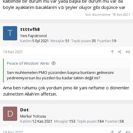
kalbimde bir durum mu var yada başka bir durum mu var da
böyle ayaklarim bacaklarım v.b şeyler oluyor gibi düşünce var
Son düzenleme:
18 Kas 2021
ttttvfh8
T
Yeni Fapstronot
Katılım
5 Eyl 2021
Mesajlar
51
Tepki puanı
35
Puanları
19
18 Kas 2021
#8
Peace of Wisdom' Alıntı:
Sen muhtemelen PMO yüzünden başına bunların gelmesini
yediremiyorsun bu yüzden bu kadar taktın değil mi?
Ama ben ruhumu çok yordum pmo ile yani nefsime o dönemler
zulmettim Allah'ım affetsin.
Dot
D
Merkür Yolcusu
Katılım
12 Kas 2021
Mesajlar
153
Tepki puanı
184
Puanları
58
18 Kas 2021
#9