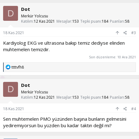
Dot
D
Merkür Yolcusu
Katılım
12 Kas 2021
Mesajlar
153
Tepki puanı
184
Puanları
58
18 Kas 2021
#3
Kardiyolog EKG ve ultrasona bakıp temiz dediyse elinden
muhtemelen temizdir.
Son düzenleme:
10 Ara 2021
T
ttttvfh8
e
p
k
Dot
i
D
l
Merkür Yolcusu
e
Katılım
12 Kas 2021
Mesajlar
153
Tepki puanı
184
Puanları
58
r
:
18 Kas 2021
#4
Sen muhtemelen PMO yüzünden başına bunların gelmesini
yediremiyorsun bu yüzden bu kadar taktın değil mi?