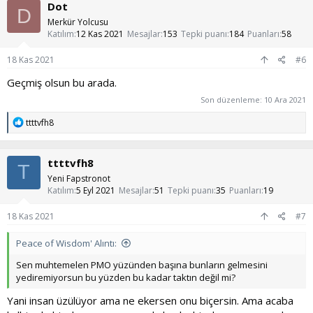
Dot
D
Merkür Yolcusu
Katılım
12 Kas 2021
Mesajlar
153
Tepki puanı
184
Puanları
58
18 Kas 2021
#6
Geçmiş olsun bu arada.
Son düzenleme:
10 Ara 2021
T
ttttvfh8
e
p
k
ttttvfh8
i
T
l
Yeni Fapstronot
e
Katılım
5 Eyl 2021
Mesajlar
51
Tepki puanı
35
Puanları
19
r
:
18 Kas 2021
#7
Peace of Wisdom' Alıntı:
Sen muhtemelen PMO yüzünden başına bunların gelmesini
yediremiyorsun bu yüzden bu kadar taktın değil mi?
Yani insan üzülüyor ama ne ekersen onu biçersin. Ama acaba