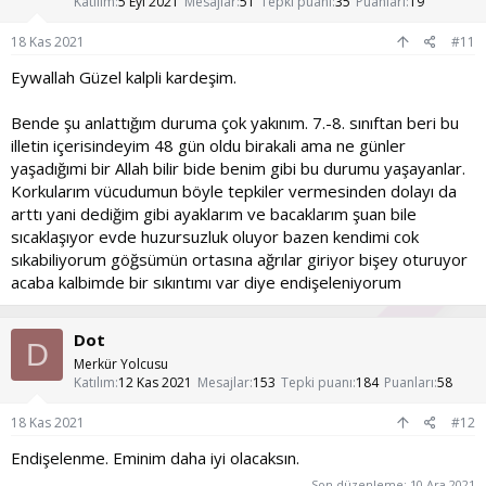
Katılım
5 Eyl 2021
Mesajlar
51
Tepki puanı
35
Puanları
19
r
:
18 Kas 2021
#11
Eywallah Güzel kalpli kardeşim.
Bende şu anlattığım duruma çok yakınım. 7.-8. sınıftan beri bu
illetin içerisindeyim 48 gün oldu birakali ama ne günler
yaşadığımi bir Allah bilir bide benim gibi bu durumu yaşayanlar.
Korkularım vücudumun böyle tepkiler vermesinden dolayı da
arttı yani dediğim gibi ayaklarım ve bacaklarım şuan bile
sıcaklaşıyor evde huzursuzluk oluyor bazen kendimi cok
sıkabiliyorum göğsümün ortasına ağrılar giriyor bişey oturuyor
acaba kalbimde bir sıkıntımı var diye endişeleniyorum
Dot
D
Merkür Yolcusu
Katılım
12 Kas 2021
Mesajlar
153
Tepki puanı
184
Puanları
58
18 Kas 2021
#12
Endişelenme. Eminim daha iyi olacaksın.
Son düzenleme:
10 Ara 2021