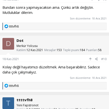
Bundan sonra yapmayacaksın ama. Çünkü artık değiştin.
Mutluluklar dilerim.
Son düzenleme:
10 Ara 2021
T
ttttvfh8
e
p
k
Dot
i
D
l
Merkür Yolcusu
e
Katılım
12 Kas 2021
Mesajlar
153
Tepki puanı
184
Puanları
58
r
:
18 Kas 2021
#10
Kolay değil hayatımızı düzeltmek. Ama başarabiliriz. Sadece
daha çok çalışmalıyız.
Son düzenleme:
10 Ara 2021
T
ttttvfh8
e
p
k
ttttvfh8
i
T
l
Yeni Fapstronot
e