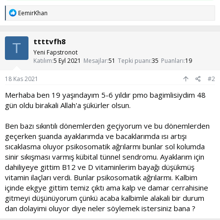
T
EemirKhan
e
p
k
ttttvfh8
i
T
l
Yeni Fapstronot
e
Katılım
5 Eyl 2021
Mesajlar
51
Tepki puanı
35
Puanları
19
r
:
18 Kas 2021
#2
Merhaba ben 19 yaşındayım 5-6 yıldır pmo bagimlisiydim 48
gün oldu birakali Allah'a şükürler olsun.
Ben bazı sıkıntılı dönemlerden geçiyorum ve bu dönemlerden
geçerken şuanda ayaklarımda ve bacaklarımda ısı artışı
sıcaklasma oluyor psikosomatik ağrılarmı bunlar sol kolumda
sinir sıkışması varmış kübital tünnel sendromu. Ayaklarım için
dahiliyeye gittim B12 ve D vitaminlerim bayağı düşükmüş
vitamin ilaçları verdi. Bunlar psikosomatik ağrılarmı. Kalbim
içinde ekgye gittim temiz çıktı ama kalp ve damar cerrahisine
gitmeyi düşünüyorum çünkü acaba kalbimle alakali bir durum
dan dolayimi oluyor diye neler söylemek istersiniz bana ?