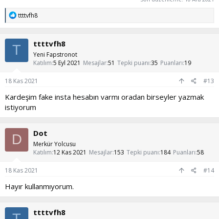
T
ttttvfh8
e
p
k
ttttvfh8
i
T
l
Yeni Fapstronot
e
Katılım
5 Eyl 2021
Mesajlar
51
Tepki puanı
35
Puanları
19
r
:
18 Kas 2021
#13
Kardeşim fake insta hesabın varmı oradan birseyler yazmak
istiyorum
Dot
D
Merkür Yolcusu
Katılım
12 Kas 2021
Mesajlar
153
Tepki puanı
184
Puanları
58
18 Kas 2021
#14
Hayır kullanmıyorum.
ttttvfh8
T