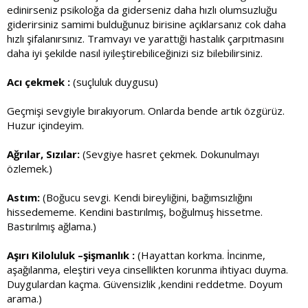
edinirseniz psikoloğa da giderseniz daha hızlı olumsuzluğu
giderirsiniz samimi bulduğunuz birisine açıklarsanız cok daha
hızlı şifalanırsınız. Tramvayı ve yarattıği hastalık çarpıtmasını
daha iyi şekilde nasıl iyileştirebiliceğinizi siz bilebilirsiniz.
Acı çekmek :
(suçluluk duygusu)
Geçmişi sevgiyle bırakıyorum. Onlarda bende artık özgürüz.
Huzur içindeyim.
Ağrılar, Sızılar:
(Sevgiye hasret çekmek. Dokunulmayı
özlemek.)
Astım:
(Boğucu sevgi. Kendi bireyliğini, bağımsızlığını
hissedememe. Kendini bastırılmış, boğulmuş hissetme.
Bastırılmış ağlama.)
Aşırı Kiloluluk –şişmanlık :
(Hayattan korkma. İncinme,
aşağılanma, eleştiri veya cinsellikten korunma ihtiyacı duyma.
Duygulardan kaçma. Güvensizlik ,kendini reddetme. Doyum
arama.)