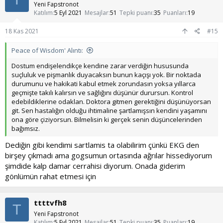
Yeni Fapstronot
Katılım
5 Eyl 2021
Mesajlar
51
Tepki puanı
35
Puanları
19
18 Kas 2021
#15
Peace of Wisdom' Alıntı:
Dostum endişelendikçe kendine zarar verdiğin hususunda
suçluluk ve pişmanlık duyacaksın bunun kaçışı yok. Bir noktada
durumunu ve hakikati kabul etmek zorundasın yoksa yıllarca
geçmişte takılı kalırsın ve sağlığını düşünür durursun. Kontrol
edebildiklerine odaklan. Doktora gitmen gerektiğini düşünüyorsan
git. Sen hastalığın olduğu ihtimaline şartlamışsın kendini yaşamını
ona göre çiziyorsun. Bilmelisin ki gerçek senin düşüncelerinden
bağımsız.
Dediğin gibi kendimi sartlamis ta olabilirim çünkü EKG den
birşey çıkmadı ama gogsumun ortasında ağrılar hissediyorum
şimdide kalp damar cerrahisi diyorum. Onada giderim
gönlümün rahat etmesi için
ttttvfh8
T
Yeni Fapstronot
Katılım
5 Eyl 2021
Mesajlar
51
Tepki puanı
35
Puanları
19