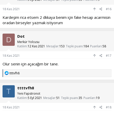
18 Kas 2021
#16
Kardeşim rica etsem 2 dkkaya benim için fake hesap acarmisin
oradan birseyler yazmak istiyorum
Dot
D
Merkür Yolcusu
Katılım
12 Kas 2021
Mesajlar
153
Tepki puanı
184
Puanları
58
18 Kas 2021
#17
Olur senin için açacağım bir tane.
T
ttttvfh8
e
p
k
ttttvfh8
i
T
l
Yeni Fapstronot
e
Katılım
5 Eyl 2021
Mesajlar
51
Tepki puanı
35
Puanları
19
r
:
18 Kas 2021
#18