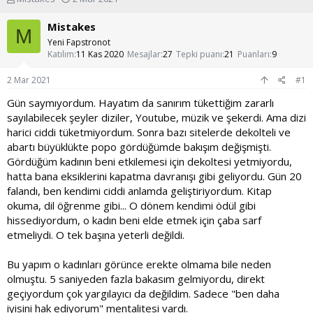
o
a
n
ş
Mistakes
M
u
l
Yeni Fapstronot
y
a
Katılım
11 Kas 2020
Mesajlar
27
Tepki puanı
21
Puanları
9
u
n
b
g
2 Mar 2021
#1
a
ı
ş
ç
Gün saymıyordum. Hayatım da sanırım tükettiğim zararlı
l
t
sayılabilecek şeyler diziler, Youtube, müzik ve şekerdi. Ama dizi
a
a
harici ciddi tüketmiyordum. Sonra bazı sitelerde dekolteli ve
t
r
abartı büyüklükte popo gördüğümde bakışım değişmişti.
a
i
Gördüğüm kadının beni etkilemesi için dekoltesi yetmiyordu,
n
h
i
hatta bana eksiklerini kapatma davranışı gibi geliyordu. Gün 20
falandı, ben kendimi ciddi anlamda geliştiriyordum. Kitap
okuma, dil öğrenme gibi... O dönem kendimi ödül gibi
hissediyordum, o kadın beni elde etmek için çaba sarf
etmeliydi. O tek başına yeterli değildi.
Bu yapım o kadınları görünce erekte olmama bile neden
olmuştu. 5 saniyeden fazla bakasım gelmiyordu, direkt
geçiyordum çok yargılayıcı da değildim. Sadece "ben daha
iyisini hak ediyorum" mentalitesi vardı.