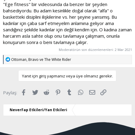
"Ege fitness" bir videosunda da benzer bir şeyden
bahsediyordu. Bu adam kesinlikle doğal olarak "alfa" o
basketteki disiplini ilişkilerine vs. her şeyine yansımış. Bu
kadınlar için çaba sarf etmeyelim anlamına geliyor ama
sandığınız şekilde kadınlar için değil kendim için. O kadına zaman
harcarım asla sahte olup onu tavlamaya çalışmam, onunla
konuşurum sonra o beni tavlamaya çalışır.
Moderatörün son düzenlenenleri:
2 Mar 2021
T
Ottoman
,
Bravo
ve
The White Rider
e
p
k
Yanıt için giriş yapmanız veya üye olmanız gerekir.
i
l
e
Facebook
Twitter
Reddit
Pinterest
Tumblr
WhatsApp
E-posta
Link
Paylaş:
r
:
NeverFap Etkileri/Yan Etkileri