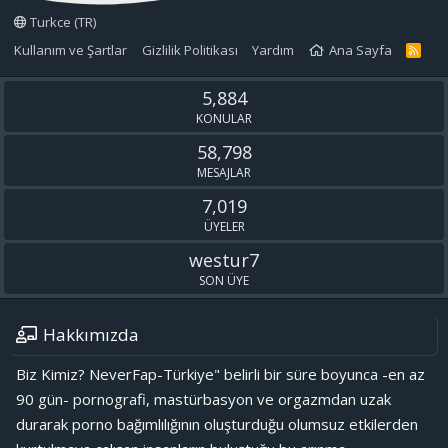
Turkce (TR)
Kullanım ve Şartlar
Gizlilik Politikası
Yardım
Ana Sayfa
R
S
S
5,884
KONULAR
58,798
MESAJLAR
7,019
ÜYELER
westur7
SON ÜYE
Hakkımızda
Biz Kimiz? NeverFap-Türkiye" belirli bir süre boyunca -en az
90 gün- pornografi, mastürbasyon ve orgazmdan uzak
durarak porno bağımlılığının oluşturduğu olumsuz etkilerden