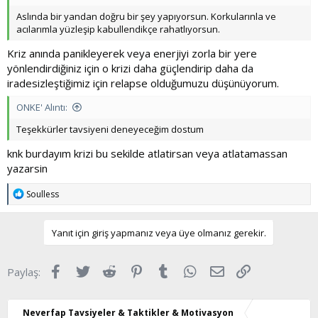
Aslında bir yandan doğru bir şey yapıyorsun. Korkularınla ve
acılarımla yüzleşip kabullendikçe rahatlıyorsun.
Kriz anında panikleyerek veya enerjiyi zorla bir yere
yönlendirdiğiniz için o krizi daha güçlendirip daha da
iradesizleştiğimiz için relapse olduğumuzu düşünüyorum.
ONKE' Alıntı:
Teşekkürler tavsiyeni deneyeceğim dostum
knk burdayım krizi bu sekilde atlatirsan veya atlatamassan
yazarsin
T
Soulless
e
p
k
Yanıt için giriş yapmanız veya üye olmanız gerekir.
i
l
e
Facebook
Twitter
Reddit
Pinterest
Tumblr
WhatsApp
E-posta
Link
Paylaş:
r
:
Neverfap Tavsiyeler & Taktikler & Motivasyon