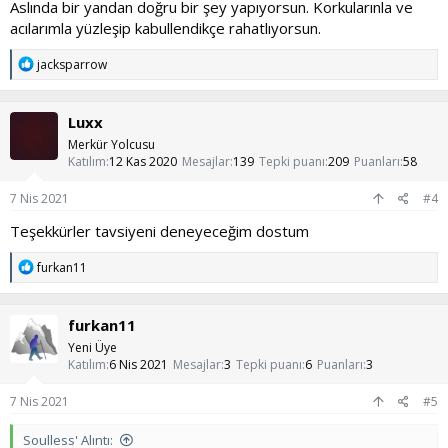
Aslında bir yandan doğru bir şey yapıyorsun. Korkularınla ve
acılarımla yüzleşip kabullendikçe rahatlıyorsun.
T
jacksparrow
e
p
k
Luxx
i
l
Merkür Yolcusu
e
Katılım
12 Kas 2020
Mesajlar
139
Tepki puanı
209
Puanları
58
r
:
7 Nis 2021
#4
Teşekkürler tavsiyeni deneyeceğim dostum
T
furkan11
e
p
k
furkan11
i
l
Yeni Üye
e
Katılım
6 Nis 2021
Mesajlar
3
Tepki puanı
6
Puanları
3
r
:
7 Nis 2021
#5
Soulless' Alıntı: