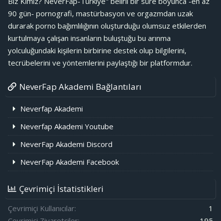
Biz Kimiz? NeverFap-Türkiye" belirli bir süre boyunca -en az
90 gün- pornografi, mastürbasyon ve orgazmdan uzak
durarak porno bağımlılığının oluşturduğu olumsuz etkilerden
kurtulmaya çalışan insanların buluştuğu bu arınma
yolculuğundaki kişilerin birbirine destek olup bilgilerini,
tecrübelerini ve yöntemlerini paylaştığı bir platformdur.
NeverFap Akademi Bağlantıları
Neverfap Akademi
Neverfap Akademi Youtube
NeverFap Akademi Discord
NeverFap Akademi Facebook
Çevrimiçi İstatistikleri
Çevrimiçi Kullanıcılar
1
Çevrimiçi Ziyaretçiler
195