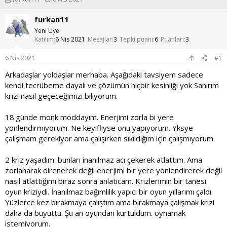
o
a
n
ş
furkan11
u
l
Yeni Üye
y
a
Katılım
6 Nis 2021
Mesajlar
3
Tepki puanı
6
Puanları
3
u
n
b
g
6 Nis 2021
#1
a
ı
ş
ç
Arkadaşlar yoldaşlar merhaba. Aşağıdaki tavsiyem sadece
l
t
kendi tecrübeme dayalı ve çözümün hiçbir kesinliği yok Sanırım
a
a
krizi nasıl geçeceğimizi biliyorum.
t
r
a
i
18.günde monk moddayım. Enerjimi zorla bi yere
n
h
i
yönlendirmiyorum. Ne keyifliyse onu yapıyorum. Yksye
çalışmam gerekiyor ama çalışırken sıkıldığım için çalışmıyorum.
2 kriz yaşadım. bunları inanılmaz acı çekerek atlattım. Ama
zorlanarak direnerek değil enerjimi bir yere yönlendirerek değil
nasıl atlattığımı biraz sonra anlatıcam. Krizlerimin bir tanesi
oyun kriziydi. İnanılmaz bağımlilık yapıcı bir oyun yıllarımı çaldı.
Yüzlerce kez bırakmaya çalıştım ama bırakmaya çalışmak krizi
daha da büyüttü. Şu an oyundan kurtuldum. oynamak
istemiyorum.