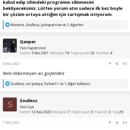
kabul edip zihindeki programın silinmesini
bekliyeceksiniz. Lütfen yorum atın sadece ilk kez boyle
bir çözüm ortaya attığim için tartışmak istiyorum.
T
Mavimsi
,
Soulless
,
jacksparrow
ve 2 diğerleri
e
p
k
Qanper
i
l
Yeni Fapstronot
e
Katılım
3 Nis 2021
Mesajlar
16
Tepki puanı
22
Puanları
4
r
:
6 Nis 2021
#2
Beni öldürmeyen acı güçlendirir
T
Soulless
,
cici panpa
,
furkan11
ve 1 diğer kullanıcı.
e
p
k
Soulless
i
S
l
Yeni Üye
e
Katılım
12 Kas 2020
Mesajlar
7
Tepki puanı
3
Puanları
3
Yaş
29
r
:
7 Nis 2021
#3