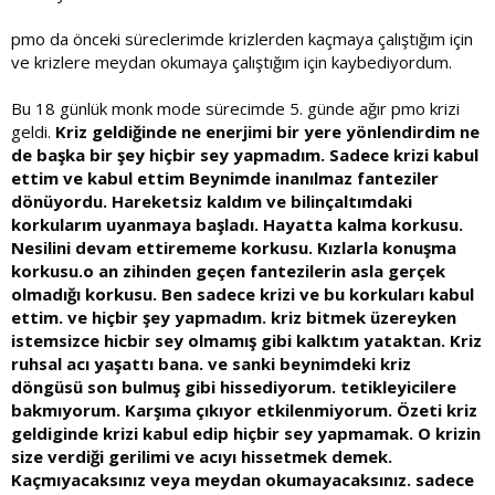
pmo da önceki süreclerimde krizlerden kaçmaya çalıştığım için
ve krizlere meydan okumaya çalıştığım için kaybediyordum.
Bu 18 günlük monk mode sürecimde 5. günde ağır pmo krizi
geldi.
Kriz geldiğinde ne enerjimi bir yere yönlendirdim ne
de başka bir şey hiçbir sey yapmadım. Sadece krizi kabul
ettim ve kabul ettim Beynimde inanılmaz fanteziler
dönüyordu. Hareketsiz kaldım ve bilinçaltımdaki
korkularım uyanmaya başladı. Hayatta kalma korkusu.
Nesilini devam ettirememe korkusu. Kızlarla konuşma
korkusu.o an zihinden geçen fantezilerin asla gerçek
olmadığı korkusu. Ben sadece krizi ve bu korkuları kabul
ettim. ve hiçbir şey yapmadım. kriz bitmek üzereyken
istemsizce hicbir sey olmamış gibi kalktım yataktan. Kriz
ruhsal acı yaşattı bana. ve sanki beynimdeki kriz
döngüsü son bulmuş gibi hissediyorum. tetikleyicilere
bakmıyorum. Karşıma çıkıyor etkilenmiyorum. Özeti kriz
geldiginde krizi kabul edip hiçbir sey yapmamak. O krizin
size verdiği gerilimi ve acıyı hissetmek demek.
Kaçmıyacaksınız veya meydan okumayacaksınız. sadece