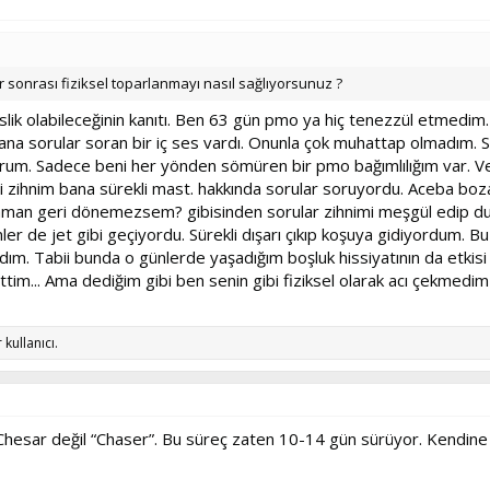
r sonrası fiziksel toparlanmayı nasıl sağlıyorsunuz ?
lik olabileceğinin kanıtı. Ben 63 gün pmo ya hiç tenezzül etmedim. N
 bana sorular soran bir iç ses vardı. Onunla çok muhattap olmadım
yorum. Sadece beni her yönden sömüren bir pmo bağımlılığım var.
ni zihnim bana sürekli mast. hakkında sorular soruyordu. Aceba boz
zaman geri dönemezsem? gibisinden sorular zihnimi meşgül edip du
er de jet gibi geçiyordu. Sürekli dışarı çıkıp koşuya gidiyordum. 
m. Tabii bunda o günlerde yaşadığım boşluk hissiyatının da etkisi v
ttim... Ama dediğim gibi ben senin gibi fiziksel olarak acı çekmedim
 kullanıcı.
Chesar değil “Chaser”. Bu süreç zaten 10-14 gün sürüyor. Kendine d