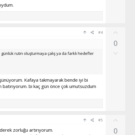
l
koydum.
u
m
s
O
u
#4
y
z
0
l
o
O
a
y
günlük rutin oluşturmaya çalış ya da farklı hedefler
l
l
u
a
m
e düşünüyorum. Kafaya takmayarak bende iyi bi
s
en batırıyorum. bi kaç gün önce çok umutsuzdum
u
z
o
y
l
O
#5
a
y
0
derek zorluğu artırıyorum.
l