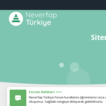
Site
Forum Rehberi >>>
Neverfap Türkiye Forum kurallarını öğrenmeniz ceza al
okuyunuz. Sağdaki simgeye tıklayarak gidebilirsiniz.