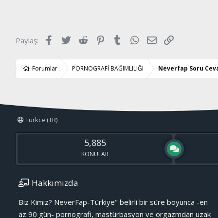
p
k
i
l
e
Facebook
Twitter
Reddit
Pinterest
Tumblr
WhatsApp
E-posta
Link
Paylaş:
r
:
Forumlar
PORNOGRAFİ BAĞIMLILIĞI
Neverfap Soru Cev
Turkce (TR)
5,885
KONULAR
Hakkımızda
Biz Kimiz? NeverFap-Türkiye" belirli bir süre boyunca -en
az 90 gün- pornografi, mastürbasyon ve orgazmdan uzak