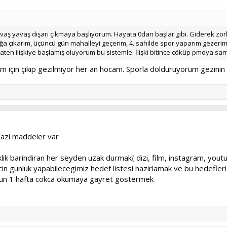
vaş yavaş dışarı çıkmaya başlıyorum. Hayata 0dan başlar gibi. Giderek zorl
ağa çıkarım, üçüncü gün mahalleyi geçerim, 4. sahilde spor yaparım gezerim
ten ilişkiye başlamış oluyorum bu sistemle. İlişki bitince çöküp pmoya s
m için çıkıp gezilmiyor her an hocam. Sporla dolduruyorum gezinin
bazi maddeler var
laklik barindiran her seyden uzak durmak{ dizi, film, instagram, yout
cin gunluk yapabilecegimiz hedef listesi hazirlamak ve bu hedefler
 3 gun 1 hafta cokca okumaya gayret gostermek