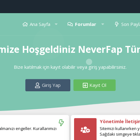
Ana Sayfa
Forumlar
Son Payl
mize Hoşgeldiniz NeverFap Tü
Bize katılmak için kayıt olabilir veya giriş yapabilirsiniz.
Giriş Yap
Kayıt Ol
Yönetimle İletiş
manızı engeller. Kurallarımızı
Sitemizi kullanırken y
Sağdaki simgeye tıkla