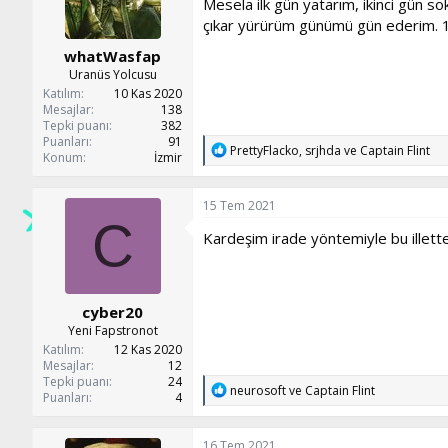
Mesela ilk gün yatarım, ikinci gün s
r
:
çıkar yürürüm günümü gün ederim. 1
whatWasfap
Uranüs Yolcusu
Katılım
10 Kas 2020
Mesajlar
138
Tepki puanı
382
Puanları
91
T
PrettyFlacko
,
srjhda
ve
Captain Flint
Konum
İzmir
e
p
k
15 Tem 2021
i
C
l
Kardeşim irade yöntemiyle bu illette
e
r
:
cyber20
Yeni Fapstronot
Katılım
12 Kas 2020
Mesajlar
12
Tepki puanı
24
T
neurosoft
ve
Captain Flint
Puanları
4
e
p
k
16 Tem 2021