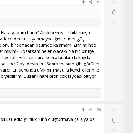
O
#2
y
0
l
O
a
l
asıl yaptım bunu? Artık beni iyice bıktırmıştı.
u
. Sadece dedim ki yapmayacağım, süper güç
m
 Ve onu bırakmadan özümde kalamam. Zihnimi hep
s
ar mıyım? Bozarsam neler olacak? Ya hiç bir işe
u
ruyordu. Ama bir süre sonra bunlar da kayda
z
Bu şekilde 2 ayı devirdim. Sonra masum gibi görünen
ardı. En sonunda ufak bir mast. la kendi ellerimle
o
 diyebilirim. Düzenli hareketin çok faydası oluyor
y
l
a
O
#3
y
0
ikkat edip günlük rutin oluşturmaya çalış ya da
l
O
a