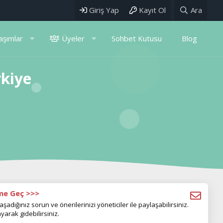
Giriş Yap
Kayıt Ol
Ara
aşımlar
Üyeler
Sohbet Kutusu
Blog
rkiye
ime Geç >>>
aşadığınız sorun ve önerilerinizi yöneticiler ile paylaşabilirsiniz.
yarak gidebilirsiniz.