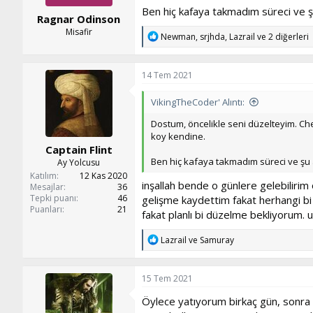
Ben hiç kafaya takmadım süreci ve ş
Ragnar Odinson
Misafir
T
Newman
,
srjhda
,
Lazrail
ve 2 diğerleri
e
p
k
14 Tem 2021
i
l
VikingTheCoder' Alıntı:
e
r
Dostum, öncelikle seni düzelteyim. Che
:
koy kendine.
Captain Flint
Ben hiç kafaya takmadım süreci ve şu 
Ay Yolcusu
Katılım
12 Kas 2020
inşallah bende o günlere gelebilirim 
Mesajlar
36
Tepki puanı
46
gelişme kaydettim fakat herhangi bi
Puanları
21
fakat planlı bi düzelme bekliyorum. 
T
Lazrail
ve
Samuray
e
p
k
15 Tem 2021
i
l
Öylece yatıyorum birkaç gün, sonra 
e