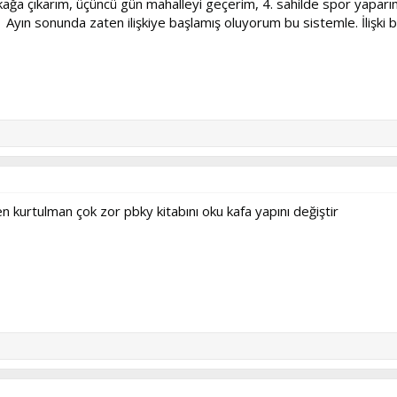
okağa çıkarım, üçüncü gün mahalleyi geçerim, 4. sahilde spor yapar
 Ayın sonunda zaten ilişkiye başlamış oluyorum bu sistemle. İliş
n kurtulman çok zor pbky kitabını oku kafa yapını değiştir