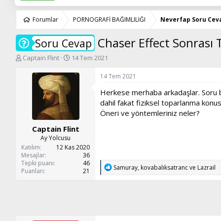
Forumlar
PORNOGRAFİ BAĞIMLILIĞI
Neverfap Soru Cev
Chaser Effect Sonrası 
Soru Cevap
K
B
Captain Flint
14 Tem 2021
o
a
n
ş
14 Tem 2021
u
l
Herkese merhaba arkadaşlar. Soru ba
y
a
u
n
dahil fakat fiziksel toparlanma konu
b
g
Öneri ve yöntemleriniz neler?
a
ı
Captain Flint
ş
ç
l
t
Ay Yolcusu
a
a
Katılım
12 Kas 2020
t
r
Mesajlar
36
Tepki puanı
46
a
i
T
Samuray
,
kovabalıksatranc
ve
Lazrail
Puanları
21
n
h
e
i
p
k
i
l
e