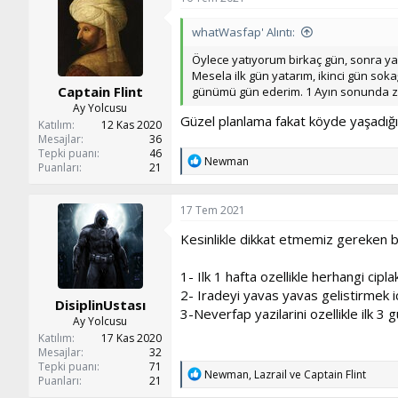
i
l
whatWasfap' Alıntı:
e
r
Öylece yatıyorum birkaç gün, sonra ya
:
Mesela ilk gün yatarım, ikinci gün sok
Captain Flint
günümü gün ederim. 1 Ayın sonunda za
Ay Yolcusu
Güzel planlama fakat köyde yaşadığı
Katılım
12 Kas 2020
Mesajlar
36
Tepki puanı
46
T
Newman
Puanları
21
e
p
k
17 Tem 2021
i
l
Kesinlikle dikkat etmemiz gereken 
e
r
:
1- Ilk 1 hafta ozellikle herhangi cip
2- Iradeyi yavas yavas gelistirmek i
DisiplinUstası
3-Neverfap yazilarini ozellikle ilk
Ay Yolcusu
Katılım
17 Kas 2020
Mesajlar
32
Tepki puanı
71
T
Newman
,
Lazrail
ve
Captain Flint
Puanları
21
e