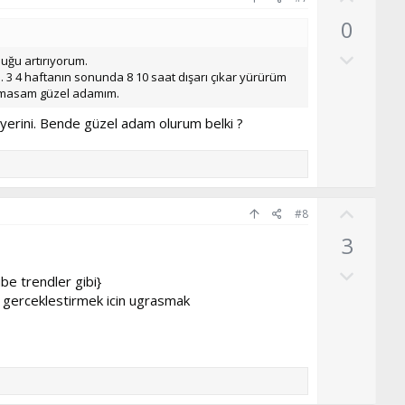
y
y
0
l
l
O
a
a
uğu artırıyorum.
l
. 3 4 haftanın sonunda 8 10 saat dışarı çıkar yürürüm
armasam güzel adamım.
u
m
 yerini. Bende güzel adam olurum belki ?
s
u
z
o
O
#8
y
y
3
l
l
O
a
a
ube trendler gibi}
l
i gerceklestirmek icin ugrasmak
u
m
s
u