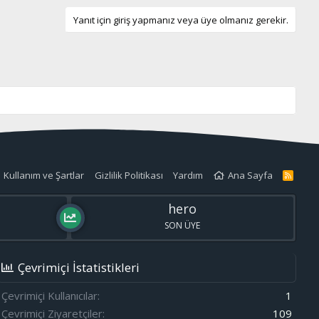
z
o
Yanıt için giriş yapmanız veya üye olmanız gerekir.
y
l
a
Kullanım ve Şartlar
Gizlilik Politikası
Yardım
Ana Sayfa
R
S
S
hero
SON ÜYE
Çevrimiçi İstatistikleri
Çevrimiçi Kullanıcılar
1
Çevrimiçi Ziyaretçiler
109