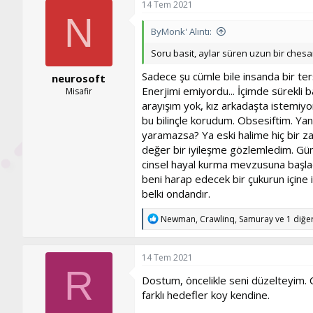
r
14 Tem 2021
:
N
ByMonk' Alıntı:
Soru basit, aylar süren uzun bir chesa
Sadece şu cümle bile insanda bir ters
neurosoft
Enerjimi emiyordu... İçimde sürekli
Misafir
arayışım yok, kız arkadaşta istemi
bu bilinçle korudum. Obsesiftim. Ya
yaramazsa? Ya eski halime hiç bir 
değer bir iyileşme gözlemledim. Günl
cinsel hayal kurma mevzusuna başladı
beni harap edecek bir çukurun içine i
belki ondandır.
T
Newman
,
Crawlinq
,
Samuray
ve 1 diğer
e
p
k
14 Tem 2021
i
R
l
Dostum, öncelikle seni düzelteyim. 
e
farklı hedefler koy kendine.
r
: