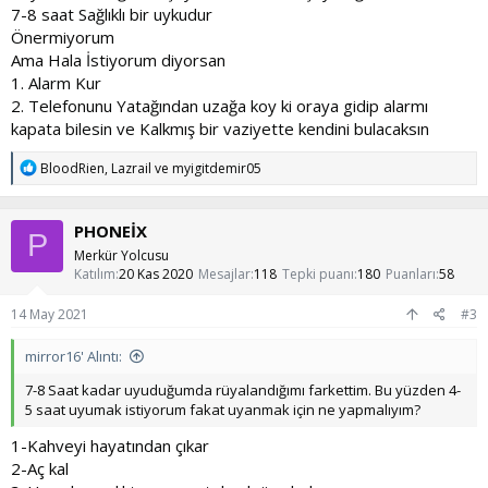
7-8 saat Sağlıklı bir uykudur
Önermiyorum
Ama Hala İstiyorum diyorsan
1. Alarm Kur
2. Telefonunu Yatağından uzağa koy ki oraya gidip alarmı
kapata bilesin ve Kalkmış bir vaziyette kendini bulacaksın
T
BloodRien
,
Lazrail
ve
myigitdemir05
e
p
k
PHONEİX
i
P
l
Merkür Yolcusu
e
Katılım
20 Kas 2020
Mesajlar
118
Tepki puanı
180
Puanları
58
r
:
14 May 2021
#3
mirror16' Alıntı:
7-8 Saat kadar uyuduğumda rüyalandığımı farkettim. Bu yüzden 4-
5 saat uyumak istiyorum fakat uyanmak için ne yapmalıyım?
1-Kahveyi hayatından çıkar
2-Aç kal