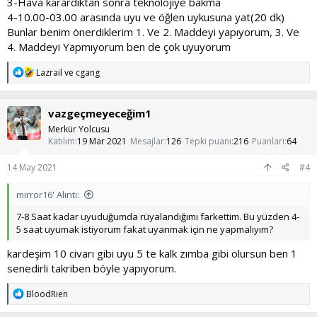
3-Hava karardıktan sonra teknolojiye bakma
4-10.00-03.00 arasında uyu ve öğlen uykusuna yat(20 dk)
Bunlar benim önerdiklerim 1. Ve 2. Maddeyi yapıyorum, 3. Ve
4. Maddeyi Yapmıyorum ben de çok uyuyorum
T
Lazrail
ve
cgang
e
p
k
vazgeçmeyeceğim1
i
l
Merkür Yolcusu
e
Katılım
19 Mar 2021
Mesajlar
126
Tepki puanı
216
Puanları
64
r
:
14 May 2021
#4
mirror16' Alıntı:
7-8 Saat kadar uyuduğumda rüyalandığımı farkettim. Bu yüzden 4-
5 saat uyumak istiyorum fakat uyanmak için ne yapmalıyım?
kardeşim 10 civarı gibi uyu 5 te kalk zımba gibi olursun ben 1
senedirli takriben böyle yapıyorum.
T
BloodRien
e
p