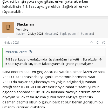
Çok acil bir işin yoksa uyu gitsin, erken yatarak erken
kalkabilirsin. 7 8 Saat uyku gereklidir. Sağlıklı bir erkek
rüyalanabilir.
Blackman
B
Yeni Üye
Katılım
12 May 2021
Mesajlar
7
Tepki puanı
11
Puanları
3
14 May 2021
#7
mirror16' Alıntı:
7-8 Saat kadar uyuduğumda rüyalandığımı farkettim. Bu yüzden 4-
5 saat uyumak istiyorum fakat uyanmak için ne yapmalıyım?
Sana önerim saat en geç 22.30 da yatakta olman lazım ve saat
23.00-04.00 arasında uyu çünkü melatonin hormonu saat
23.00 da başlar salgılanmaya en yoğun salgılandığı zaman
aralığı saat 02.00-03.00 arasıdır böyle rahat 5 saat uyursun
öğleden sonrada 15 ile 20 dk uyumanı tavsiye ederim aman
diyeyim 20 dk fazla uyuma çünkü derin uykuya geçersin
ozaman geçmiş olsun o günün berbat olur benim görüşüm bu
umarım yardımcı olabilirim