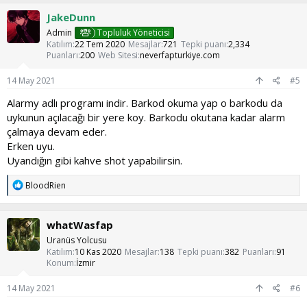
k
JakeDunn
i
l
Admin
Topluluk Yöneticisi
e
Katılım
22 Tem 2020
Mesajlar
721
Tepki puanı
2,334
r
Puanları
200
Web Sitesi
neverfapturkiye.com
:
14 May 2021
#5
Alarmy adlı programı indir. Barkod okuma yap o barkodu da
uykunun açılacağı bir yere koy. Barkodu okutana kadar alarm
çalmaya devam eder.
Erken uyu.
Uyandığın gibi kahve shot yapabilirsin.
T
BloodRien
e
p
k
whatWasfap
i
l
Uranüs Yolcusu
e
Katılım
10 Kas 2020
Mesajlar
138
Tepki puanı
382
Puanları
91
r
Konum
İzmir
:
14 May 2021
#6