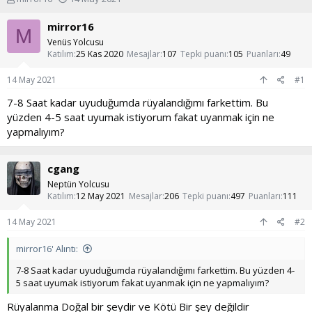
o
a
n
ş
mirror16
M
u
l
Venüs Yolcusu
y
a
Katılım
25 Kas 2020
Mesajlar
107
Tepki puanı
105
Puanları
49
u
n
b
g
14 May 2021
#1
a
ı
ş
ç
7-8 Saat kadar uyuduğumda rüyalandığımı farkettim. Bu
l
t
yüzden 4-5 saat uyumak istiyorum fakat uyanmak için ne
a
a
yapmalıyım?
t
r
a
i
n
h
cgang
i
Neptün Yolcusu
Katılım
12 May 2021
Mesajlar
206
Tepki puanı
497
Puanları
111
14 May 2021
#2
mirror16' Alıntı:
7-8 Saat kadar uyuduğumda rüyalandığımı farkettim. Bu yüzden 4-
5 saat uyumak istiyorum fakat uyanmak için ne yapmalıyım?
Rüyalanma Doğal bir şeydir ve Kötü Bir şey değildir