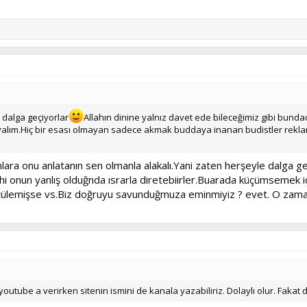
dalga geçiyorlar
Allahın dinine yalnız davet ede bileceğimiz gibi bund
alım.Hiç bir esası olmayan sadece akmak buddaya inanan budistler rekla
a onu anlatanın sen olmanla alakalı.Yani zaten herşeyle dalga ge
hi onun yanlış olduğnda ısrarla diretebiirler.Buarada küçümsemek 
ötülemişse vs.Biz doğruyu savunduğmuza eminmiyiz ? evet. O zaman
tube a verirken sitenin ismini de kanala yazabiliriz. Dolaylı olur. Fakat d