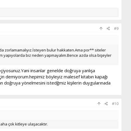
#9
ada zorlamamalıyız.İsteyen bulur hakkaten.Ama por** siteler
m yapıyolarda biz neden yapmayalım.Bence azda olsa bişeyler
çiyosunuz.Yani insanlar genelde doğruya yanlışa
için demiyorum.hepimiz böyleyiz malesef kitabın kapağı
 doğruya yönelmesini istedğmiz kişilerin duygularınada
#10
aha çok kitleye ulaşacaktır.