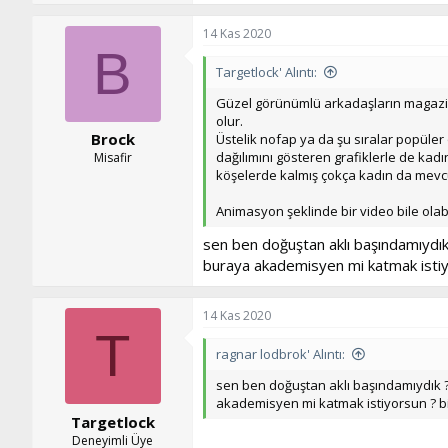
p
k
14 Kas 2020
i
B
l
Targetlock' Alıntı:
e
r
Güzel görünümlü arkadaşların magazinse
:
olur.
Brock
Üstelik nofap ya da şu sıralar popüler
dağılımını gösteren grafiklerle de kadı
Misafir
köşelerde kalmış çokça kadın da mevcu
Animasyon şeklinde bir video bile olabil
sen ben doğuştan aklı başındamıydık
buraya akademisyen mi katmak istiy
14 Kas 2020
T
ragnar lodbrok' Alıntı:
sen ben doğuştan aklı başındamıydık ?
akademisyen mi katmak istiyorsun ? b
Targetlock
Deneyimli Üye