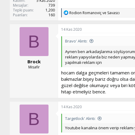
Katılım
5 Kas 2020
Mesajlar
739
Tepki puanı
1,200
T
Rodion Romanoviç
ve
Savascı
Puanları
160
e
p
k
14 Kas 2020
i
B
l
Bravo' Alıntı:
e
r
:
Aynen ben arkadaşlarıma söylüyorum 
reklam yapıyolarda biz neden yapmay
Brock
yapılmalı reklam için
Misafir
hocam dalga geçmeleri tamamen onlar
bakmazlar.bişey bariz doğru olsa da
güzel değilse okumayız veya biri k
hitap etmeliyiz bence.
14 Kas 2020
B
Targetlock' Alıntı:
Youtube kanalına önem verip reklamı you