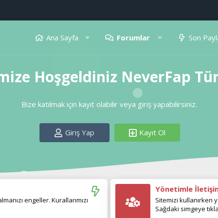
Ana Sayfa
Forumlar
Son Payl
mize Hoşgeldiniz NeverFap Tü
Bize katılmak için kayıt olabilir veya giriş yapabilirsiniz.
Giriş Yap
Kayıt Ol
Yönetimle İletiş
manızı engeller. Kurallarımızı
Sitemizi kullanırken y
Sağdaki simgeye tıkla