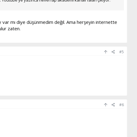
y var mı diye düşünmedim değil. Ama herşeyin internette
lur zaten.
#5
#6