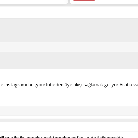
 ve instagramdan ,yourtubeden üye akışı sağlamak geliyor.Acaba va
ll pua ile ilgilenenler muhtemelen nofap ile de ilgilenecektir.