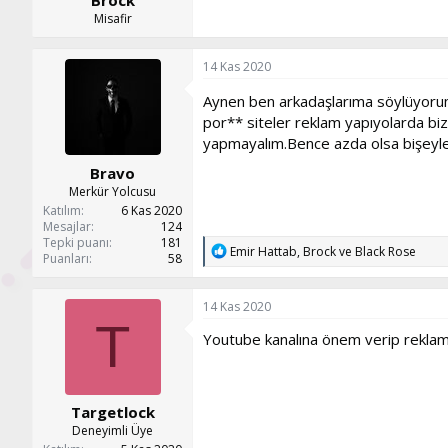
Brock
Misafir
14 Kas 2020
Aynen ben arkadaşlarıma söylüyorum
por** siteler reklam yapıyolarda b
yapmayalım.Bence azda olsa bişeyler
Bravo
Merkür Yolcusu
Katılım
6 Kas 2020
Mesajlar
124
Tepki puanı
181
T
Emir Hattab
,
Brock
ve
Black Rose
Puanları
58
e
p
k
14 Kas 2020
i
T
l
Youtube kanalına önem verip reklamı y
e
r
:
Targetlock
Deneyimli Üye