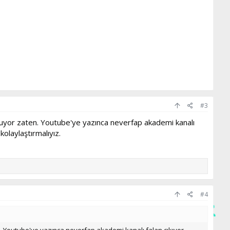
#3
uluyor zaten. Youtube'ye yazınca neverfap akademi kanalı
olaylaştırmalıyız.
#4
n. Youtube'ye yazınca neverfap akademi kanalı falan çıkıyor.