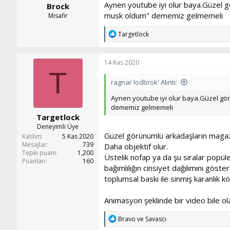
Aynen youtube iyi olur baya.Güzel gö
Brock
musk oldum" dememiz gelmemeli
Misafir
T
Targetlock
e
p
k
14 Kas 2020
i
T
l
ragnar lodbrok' Alıntı:
e
r
Aynen youtube iyi olur baya.Güzel gö
:
dememiz gelmemeli
Targetlock
Deneyimli Üye
Güzel görünümlü arkadaşların magazins
Katılım
5 Kas 2020
Mesajlar
739
Daha objektif olur.
Tepki puanı
1,200
Üstelik nofap ya da şu sıralar popül
Puanları
160
bağımlılığın cinsiyet dağılımını göste
toplumsal baskı ile sinmiş karanlık 
Animasyon şeklinde bir video bile olab
T
Bravo
ve
Savascı
e