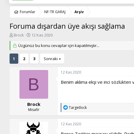
Forumlar
NF-TR GARAJ
Arşiv
Foruma dışardan üye akışı sağlama
K
B
Brock
12 Kas 2020
o
a
n
Üzgünüz bu konu cevaplar için kapatılmıştır...
ş
u
l
y
a
1
2
3
Sonraki
u
n
b
g
a
ı
12 Kas 2020
B
ş
ç
Benim aklıma ekşi ve inci sözlükten
l
t
a
a
t
r
a
i
Brock
n
h
T
Targetlock
Misafir
i
e
p
k
12 Kas 2020
i
l
Bence Twitter mecrası olabilir. Redpi