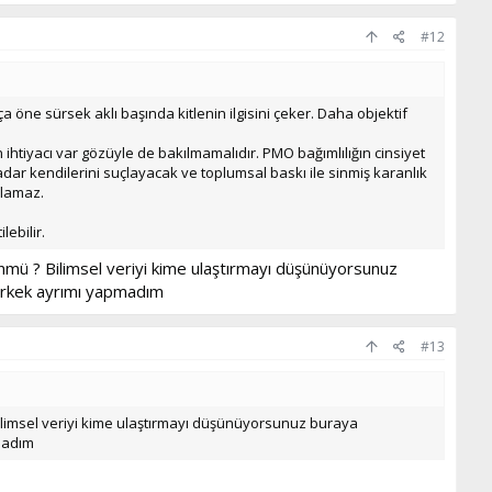
#12
öne sürsek aklı başında kitlenin ilgisini çeker. Daha objektif
ihtiyacı var gözüyle de bakılmamalıdır. PMO bağımlılığın cinsiyet
kadar kendilerini suçlayacak ve toplumsal baskı ile sinmiş karanlık
ğlamaz.
lebilir.
nmü ? Bilimsel veriyi kime ulaştırmayı düşünüyorsunuz
 erkek ayrımı yapmadım
#13
ilimsel veriyi kime ulaştırmayı düşünüyorsunuz buraya
madım