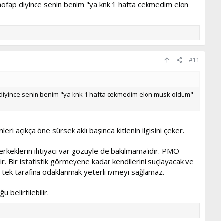
a nofap diyince senin benim "ya knk 1 hafta cekmedim elon
#11
p diyince senin benim "ya knk 1 hafta cekmedim elon musk oldum"
i açıkça öne sürsek aklı başında kitlenin ilgisini çeker.
erkeklerin ihtiyacı var gözüyle de bakılmamalıdır. PMO
ilir. Bir istatistik görmeyene kadar kendilerini suçlayacak ve
e tek tarafına odaklanmak yeterli ivmeyi sağlamaz.
 belirtilebilir.