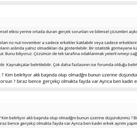
l etkisi yerine ortada duran gerçek sorunları ve bilimsel çözümleri açıkça 
 olan no nut november a sadece erkekler katılabilir veya sadece erkeklerin 
nların aslında yalnız olmadıkları da gösterilebilir. Bir istatistik görmeyene 
t. Bunu biliyoruz. Çözümün de tek tarafına odaklanmak yeterli ivmeyi sa
ir. Kaynakçalar belirtilebilir. Çok daha fazlasının ise forumda olduğu belirti
 ? Kim belirliyor aklı başında olup olmadğnı bunun üzerine düşündü
orsun ? biraz bence gerçekçi olmakta fayda var.Ayrıca ben kadın
 Kim belirliyor aklı başında olup olmadğnı bunun üzerine düşündünmü ? B
iraz bence gerçekçi olmakta fayda var.Ayrıca ben kadın erkek ayrımı yap