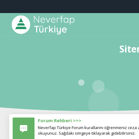
Site
Forum Rehberi >>>
Neverfap Türkiye Forum kurallarını öğrenmeniz ceza al
okuyunuz. Sağdaki simgeye tıklayarak gidebilirsiniz.