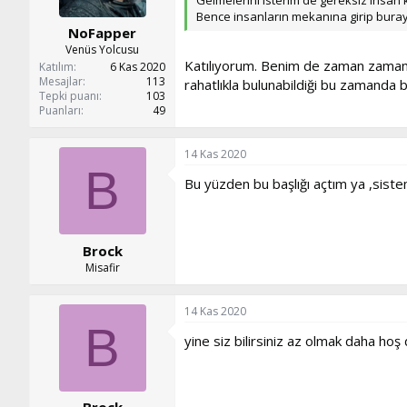
:
Bence insanların mekanına girip buray
NoFapper
Venüs Yolcusu
Katılıyorum. Benim de zaman zaman k
Katılım
6 Kas 2020
Mesajlar
113
rahatlıkla bulunabildiği bu zamanda 
Tepki puanı
103
Puanları
49
14 Kas 2020
B
Bu yüzden bu başlığı açtım ya ,sistem
Brock
Misafir
14 Kas 2020
B
yine siz bilirsiniz az olmak daha ho