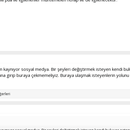
an kaynıyor sosyal medya. Bir şeyleri değiştirmek isteyen kendi b
nına girip buraya çekmemeliyiz. Buraya ulaşmak isteyenlerin yolunu k
ğerleri
kaynıyor sosyal medya. Bir şeyleri değiştirmek isteyen kendi buluyor zate