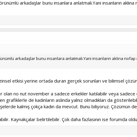
rünümlü arkadaşlar bunu insanlara anlatmalı.Yani insanların aklın
rünümlü arkadaşlar bunu insanlara anlatmalı.Yani insanların aklına nofa
el etkisi yerine ortada duran gerçek sorunları ve bilimsel çözümler
er olan no nut november a sadece erkekler katılabilir veya sadece 
ren grafiklerle de kadınların aslında yalnız olmadıkları da gösterileb
köşelerde kalmış çokça kadın da mevcut. Bunu biliyoruz. Çözümün d
ilir. Kaynakçalar belirtilebilir. Çok daha fazlasının ise forumda olduğu