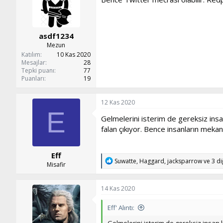
e
r
:
asdf1234
Mezun
Katılım
10 Kas 2020
Mesajlar
28
Tepki puanı
77
Puanları
19
12 Kas 2020
E
Gelmelerini isterim de gereksiz ins
falan çıkıyor. Bence insanların meka
Eff
T
Suwatte
,
Haggard
,
jacksparrow
ve 3 di
Misafir
e
p
k
14 Kas 2020
i
l
Eff' Alıntı:
e
r
Gelmelerini isterim de gereksiz insan 