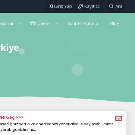
Giriş Yap
Kayıt Ol
Ara
aşımlar
Üyeler
Sohbet Kutusu
Blog
rkiye
ime Geç >>>
aşadığınız sorun ve önerilerinizi yöneticiler ile paylaşabilirsiniz.
yarak gidebilirsiniz.