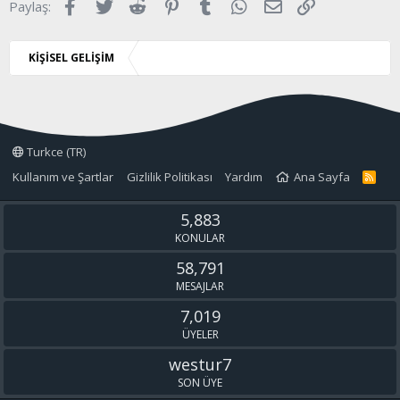
Facebook
Twitter
Reddit
Pinterest
Tumblr
WhatsApp
E-posta
Link
Paylaş:
r
:
KİŞİSEL GELİŞİM
Turkce (TR)
Kullanım ve Şartlar
Gizlilik Politikası
Yardım
Ana Sayfa
R
S
S
5,883
KONULAR
58,791
MESAJLAR
7,019
ÜYELER
westur7
SON ÜYE