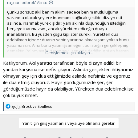
ragnar lodbrok' Alıntı:
Çünkü sonsuz akıl benim aklımı sadece benim mutluluğuma
yararıma olacak şeylere inanmamı sağlıcak şekilde dizayn etti
aslında. inanmak yürek işidir : yani aklınla düşündüğün istediğin
herşeye inanmazsın , ancak yürekten ediceğin duaya
inanabilirsın. Bu yüzden çoğu kişi ister sürekli. Yürekten dua
edebilmen içinde : duanın senin yararına olması şart. yoksa bunu
yapamazsın. Ama bunu yapmışsan eğer : bu isteğin gerçekleşmiş
demektir. Polonyayı kurtaran şey : seninde dediğin gibi en baştan
Genişletmek için tıklayın ...
o hayale inanan yürekten duaydı.
Katılıyorum. Akıl yaratıcı tarafından böyle dizayn edildi bir
yandan karşısına ise nefis çıkıyor. Aslında gerçekten ihtiyacımız
olmayan şey için dua ettiğimizde aslında nefsimiz ve egomuz
ile dua etmiş oluyoruz. Hayır gördüğümüzde şer, şer
gördüğümüzde hayır da olabiliyor. Yürekten dua edebilmek ise
çok büyük nimet.
T
Sjdjfj
,
Brock
ve
Soulless
e
p
k
Yanıt için giriş yapmanız veya üye olmanız gerekir.
i
l
e