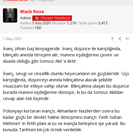
o
a
n
ş
Black Rose
u
l
Admin
Forum Yöneticisi
y
a
Katılım
5 Kas 2020
Mesajlar
1,276
Tepki puanı
3,413
u
n
Puanları
180
b
g
a
ı
1 May 2021
#1
ş
ç
l
t
İnanç zihnin baş kimyageridir. İnanç düşünce ile karıştığında,
a
a
bilinçaltı anında titreşimi alır, manevi eşdeğerine çevirir ve
t
r
duada olduğu gibi Sonsuz Akıl ’a iletir.
a
i
n
h
İnanç, sevgi ve cinsellik olumlu heyecanların en güçlüleridir. Üçü
i
karıştığında, düşünceyi anında bilinçaltına alacak şekilde
muazzam bir etkiye sahip olurlar. Bilinçaltına ulaşan bu düşünce
burada manevi eşdeğerine dönüşür, ki bu da Sonsuz Akıldan
cevap alan tek biçimdir.
Polonyayı kurtaran inançtı, Almanların Nazilerden sonra bu
kadar güçlü bir devlet haline dönüşmesi inançtı. Fatih Sultan
Mehmet ’in fetih planı arzu ve inançla birleşince işe yaradı. Bu
konuda Tarihten birçok örnek verilebilir.