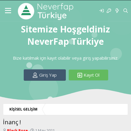
Sitemize Hoşgeldiniz
NeverFap Türkiye
Bize katılmak için kayıt olabilir veya giriş yapabilirsiniz.
Giriş Yap
Kayıt Ol
KİŞİSEL GELİŞİM
İnanç !
K
B
Black Rose
1 May 2021