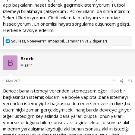
açıp başkalarını haset ederek geçirmek istemiyorum. Futbol
izlemeyi bırakmaya çalışıyorum . PC oyunlarını da sıfıra indirdim.
Şeker tüketmiyorum . Ciddi anlamda mutluyum ve motive
hissediyorum . En önemlisi hayatı sorgulama düşüncem gelişti.
Herkese tavsiye ederim.
T
Soulless
,
Noneverrrr+impasıbıl
,
EemirKhan
ve 2 diğerleri
e
p
k
Brock
i
B
l
Misafir
e
r
:
1 May 2021
#3
Bence : bana istemeyi verenden istemezsem eğer : illaki bir
başkasından istemiş olucam. Ve böyle yapıpta ,bana istemeyi
verenden istemeyipte başkasına dua edersem versin diye ;bu
duam hiçbi zaman gerçekleşmicek. İnanç burda devreye giriyor
:eğer ,istediğim şey aslında bana yararı olupta -onun yararlı-
yararsız olduğunu bilen sonsuz akıl a gidecekse : o sonsuz akıl
ın benim yaratılışıma koyduğu akıl bunun :sonsuz akıl ın istediği
tarzda birşey olup olmayacağını bilir ve inanç oluşur. Eğer