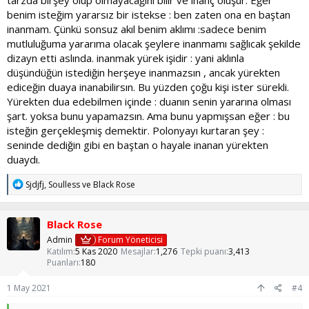
benim isteğim yararsız bir istekse : ben zaten ona en baştan
inanmam. Çünkü sonsuz akıl benim aklımı :sadece benim
mutluluğuma yararıma olacak şeylere inanmamı sağlıcak şekilde
dizayn etti aslında. inanmak yürek işidir : yani aklınla
düşündüğün istediğin herşeye inanmazsın , ancak yürekten
ediceğin duaya inanabilirsın. Bu yüzden çoğu kişi ister sürekli.
Yürekten dua edebilmen içinde : duanın senin yararına olması
şart. yoksa bunu yapamazsın. Ama bunu yapmışsan eğer : bu
isteğin gerçekleşmiş demektir. Polonyayı kurtaran şey :
seninde dediğin gibi en baştan o hayale inanan yürekten
duaydı.
T
Sjdjfj
,
Soulless
ve
Black Rose
e
p
k
Black Rose
i
l
Admin
Forum Yöneticisi
e
Katılım
5 Kas 2020
Mesajlar
1,276
Tepki puanı
3,413
r
Puanları
180
:
1 May 2021
#4