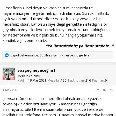
Hedeflerinizi belirleyin ve varolan tüm inancınızla ile
hayallerinizi yerine getirmek için adımlar atın. Günlük, haftalık,
aylık ya da ömürlük hedefler ! Yeter ki kolay veya zor bir
hedefiniz olsun. Laf olsun diye değil gerçekten istediğiniz bir
şey olmalı veya ilerleyebilmek için yapmak zorunda olduğunuz
bir hedef olmalı ve bir şekilde bunu inançla yoğurmalısınız,
kendinize güvenmelisiniz...
"Ya ümitsizsiniz; ya ümit sizsiniz..."
T
lospolloshermanos
,
Soulless
,
EemirKhan
ve 7 diğerleri
e
p
k
vazgeçmeyeceğim1
i
l
Merkür Yolcusu
e
Katılım
19 Mar 2021
Mesajlar
126
Tepki puanı
216
Puanları
64
r
:
1 May 2021
#2
şu kısacık ömürde insanın hedefleri olmalı ama ne yazık ki
teknolojik aletler bizi uyutuyor . Zamanın nasıl geçtiğini
anlamıyoruz bile ! Benim şuan telefonum yok ve ileride de
inşallah tuşlu telefona geçicem . Hayatımı sosyal medya hesabı