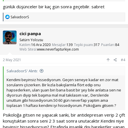
günlük düşünceler bir kaç gün sonra geçebilir. sabret
T
SalvadoorS
e
p
k
cici panpa
i
l
Satürn Yolcusu
e
Katılım
16 Ara 2020
Mesajlar
139
Tepki puanı
317
Puanları
84
r
Web Sitesi
www.neverfapturkiye.com
:
2 May 2021
#4
SalvadoorS' Alıntı:
Kendimi beyinsiz hissediyorum. Geçen seneye kadar en zor mat
sorularını çözerken. Bir kızla bakışlarmla flört edip onu
hapsederken, ulan şuan biri bana basit bir şey bile anlatsa sen ne
diyorsun diyip tek başıma mal mal takılasım var,. Dersleride
unuttum gibi hissediyorum.50 60 gün neverfap yaptım ama
toplasan 1 haftası kendimi iyi hissediyorum. Psikoğamı gitsem ?
Psikoloğa gitsen ne yapacak sanki, bir antidepresan verip 2 çift
konuştuktan sonra seni 2 3 saat sonra unutacaktır.Kendini niye
beyinsiz hissediyorsun? Etrafında insanlık dışı hareketler yapan