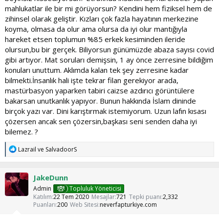
mahlukatlar ile bir mi görüyorsun? Kendini hem fiziksel hem de
zihinsel olarak geliştir. Kızları çok fazla hayatının merkezine
koyma, olmasa da olur ama olursa da iyi olur mantığıyla
hareket etsen toplumun %85 erkek kesiminden ileride
olursun,bu bir gerçek. Biliyorsun günümüzde abaza sayısı covid
gibi artıyor. Mat soruları demişsin, 1 ay önce zerresine bildiğim
konuları unuttum. Aklımda kalan tek şey zerresine kadar
bilmekti.İnsanlık hali işte tekrar filan gerekiyor arada,
mastürbasyon yaparken tabiri caizse azdırıcı görüntülere
bakarsan unutkanlık yapıyor. Bunun hakkında İslam dininde
birçok yazı var. Dini karıştırmak istemiyorum. Uzun lafın kısası
çözersen ancak sen çözersin,başkası seni senden daha iyi
bilemez. ?
T
Lazrail
ve
SalvadoorS
e
p
k
JakeDunn
i
l
Admin
Topluluk Yöneticisi
e
Katılım
22 Tem 2020
Mesajlar
721
Tepki puanı
2,332
r
Puanları
200
Web Sitesi
neverfapturkiye.com
: