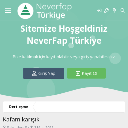
Sitemize Hoşgeldiniz
NeverFap Türkiye
Bize katılmak için kayıt olabilir veya giriş yapabilirsiniz.
Giriş Yap
Kayıt Ol
Dertleşme
Kafam karışık
K
B
SalvadoorS
2 May 2021