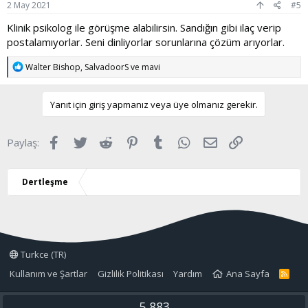
2 May 2021
#5
Klinik psikolog ile görüşme alabilirsin. Sandığın gibi ilaç verip
postalamıyorlar. Seni dinliyorlar sorunlarına çözüm arıyorlar.
T
Walter Bishop
,
SalvadoorS
ve
mavi
e
p
k
Yanıt için giriş yapmanız veya üye olmanız gerekir.
i
l
e
Facebook
Twitter
Reddit
Pinterest
Tumblr
WhatsApp
E-posta
Link
Paylaş:
r
:
Dertleşme
Turkce (TR)
Kullanım ve Şartlar
Gizlilik Politikası
Yardım
Ana Sayfa
R
S
S
5,883