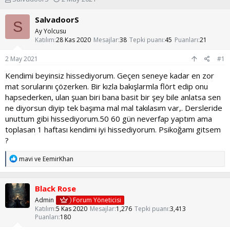
o
a
n
ş
SalvadoorS
S
u
l
Ay Yolcusu
y
a
Katılım
28 Kas 2020
Mesajlar
38
Tepki puanı
45
Puanları
21
u
n
b
g
2 May 2021
#1
a
ı
ş
ç
Kendimi beyinsiz hissediyorum. Geçen seneye kadar en zor
l
t
mat sorularını çözerken. Bir kızla bakışlarmla flört edip onu
a
a
hapsederken, ulan şuan biri bana basit bir şey bile anlatsa sen
t
r
ne diyorsun diyip tek başıma mal mal takılasım var,. Dersleride
a
i
unuttum gibi hissediyorum.50 60 gün neverfap yaptım ama
n
h
i
toplasan 1 haftası kendimi iyi hissediyorum. Psikoğamı gitsem
?
T
mavi
ve
EemirKhan
e
p
k
Black Rose
i
l
Admin
Forum Yöneticisi
e
Katılım
5 Kas 2020
Mesajlar
1,276
Tepki puanı
3,413
r
Puanları
180
: