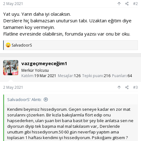
2 May 2021
#2
Yat uyu. Yarın daha iyi olacaksın.
Derslere hiç bakmazsan unutursun tabi. Uzaktan eğitim diye
tamamen koy vermeyin.
Flatline evresinde olabilirsin, forumda yazısı var onu bir oku.
T
SalvadoorS
e
p
k
vazgeçmeyeceğim1
i
l
Merkür Yolcusu
e
Katılım
19 Mar 2021
Mesajlar
126
Tepki puanı
216
Puanları
64
r
:
2 May 2021
#3
SalvadoorS' Alıntı:
Kendimi beyinsiz hissediyorum. Geçen seneye kadar en zor mat
sorularını çözerken. Bir kızla bakışlarmla flört edip onu
hapsederken, ulan şuan biri bana basit bir şey bile anlatsa sen ne
diyorsun diyip tek başıma mal mal takılasım var,. Dersleride
unuttum gibi hissediyorum.50 60 gün neverfap yaptım ama
toplasan 1 haftası kendimi iyi hissediyorum. Psikoğamı gitsem ?