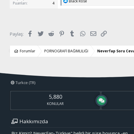
T
Black Rose
Puanları
4
e
p
k
i
l
e
Facebook
Twitter
Reddit
Pinterest
Tumblr
WhatsApp
E-posta
Link
Paylaş:
r
:
Forumlar
PORNOGRAFİ BAĞIMLILIĞI
Neverfap Soru Cev
Turkce (TR)
5,880
KONULAR
Hakkımızda
Biz Kimiz? NeverFap-Türkiye" belirli bir süre boyunca -en