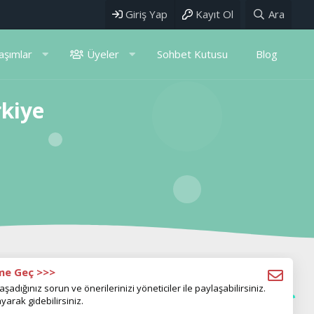
Giriş Yap
Kayıt Ol
Ara
aşımlar
Üyeler
Sohbet Kutusu
Blog
rkiye
ime Geç >>>
aşadığınız sorun ve önerilerinizi yöneticiler ile paylaşabilirsiniz.
yarak gidebilirsiniz.