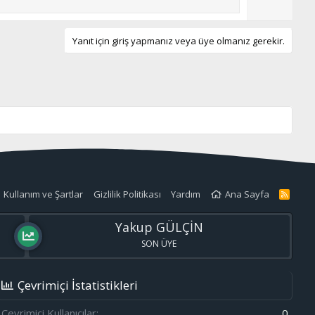
u
z
o
Yanıt için giriş yapmanız veya üye olmanız gerekir.
y
l
a
Kullanım ve Şartlar
Gizlilik Politikası
Yardım
Ana Sayfa
R
S
S
Yakup GÜLÇİN
SON ÜYE
Çevrimiçi İstatistikleri
Çevrimiçi Kullanıcılar
0