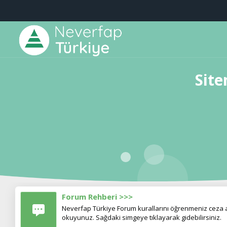
Site
Forum Rehberi >>>
Neverfap Türkiye Forum kurallarını öğrenmeniz ceza al
okuyunuz. Sağdaki simgeye tıklayarak gidebilirsiniz.