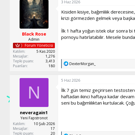
3 Haz 2026
Kisiden kisiye, bağımlılık derecesin
krizi görmezden gelmek veya başka 
İlk 1 hafta yoğun istek olur sonra bi 
Black Rose
pornoyu hatırlatabilir. Mesele bund
Admin
Forum Yöneticisi
Katılım
5 Kas 2020
Mesajlar
1,276
Tepki puanı
3,413
T
DexterMorgan_
Puanları
180
e
p
k
5 Haz 2026
i
N
l
İlk 7 gün temiz geçirirsen testoster
e
haftadan ikinci haftaya kadar devam 
r
:
seni bu bağımlılıktan kurtulacak. Ço
neveragain1
Yeni Fapstronot
Katılım
10 Şub 2026
Mesajlar
17
Tepki puanı
20