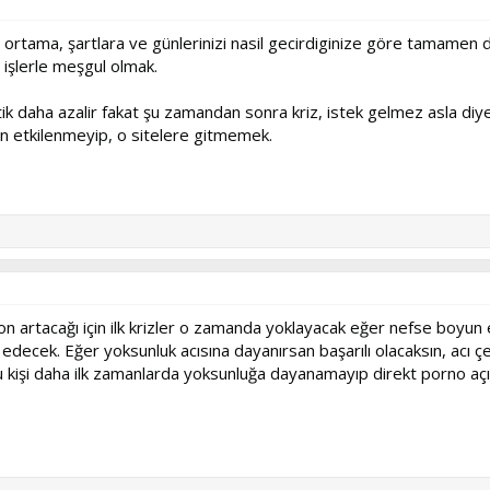
e, ortama, şartlara ve günlerinizi nasil gecirdiginize göre tamamen 
işlerle meşgul olmak.
tik daha azalir fakat şu zamandan sonra kriz, istek gelmez asla diyem
an etkilenmeyip, o sitelere gitmemek.
on artacağı için ilk krizler o zamanda yoklayacak eğer nefse boyun 
edecek. Eğer yoksunluk acısına dayanırsan başarılı olacaksın, acı 
ğu kişi daha ilk zamanlarda yoksunluğa dayanamayıp direkt porno açıp