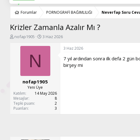
Forumlar
PORNOGRAFİ BAĞIMLILIĞI
Neverfap Soru Cev
Krizler Zamanla Azalır Mı ?
K
B
nofap1905
3 Haz 2026
o
a
n
ş
3 Haz 2026
u
l
N
7 yıl ardından sonra ilk defa 2 gün 
y
a
u
n
birşey mi
b
g
a
ı
nofap1905
ş
ç
l
t
Yeni Üye
a
a
Katılım
14 May 2026
t
r
Mesajlar
8
Tepki puanı
2
a
i
Puanları
3
n
h
i