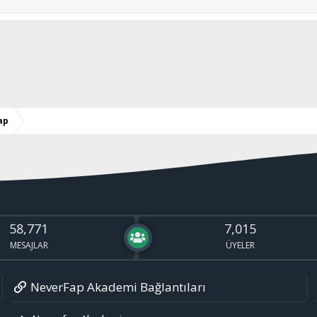
ap
58,771
7,015
MESAJLAR
ÜYELER
NeverFap Akademi Bağlantıları