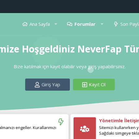
Ana Sayfa
Forumlar
Son Payl
mize Hoşgeldiniz NeverFap Tü
Bize katılmak için kayıt olabilir veya giriş yapabilirsiniz.
Giriş Yap
Kayıt Ol
Yönetimle İletiş
manızı engeller. Kurallarımızı
Sitemizi kullanırken y
Sağdaki simgeye tıkla