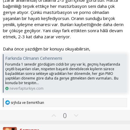
y
bağımlılığı teşvik ettikçe her mastürbasyon seni daha çok
l
geriye atıyor. Çünkü mastürbasyon ve porno olmadan
a
yaşanılan bir hayatı keşfediyorsun. Oranın sunduğu birçok
yenilik, iyileşme emaresi var. Bunları kaybettiğinde daha derin
bir çöküşe geçiliyor. Yani olayı fark ettikten sonra hâlâ devam
etmek, 2-3 kat daha zarar veriyor.
Daha önce yazdığım bir konuyu okuyabilirsin,
Farkında Olmanın Cehennemi
Forumda 1 senedir gördüğüm ciddi bir şey var ki, geçmiş hayatlarında
çeşitli başarıları olan, nispeten başarılı denebilecek kişilerin sürece
başladıktan sonra sekteye uğradıkları her dönemde, her gün PMO
yaptıkları döneme göre daha da geriye gitmekten dem vurmaları.. Bu
konuda bir tespitin...
neverfapturkiye.com
T
srjhda
ve
EemirKhan
e
p
O
O
0
k
y
l
i
l
l
u
Samuray
e