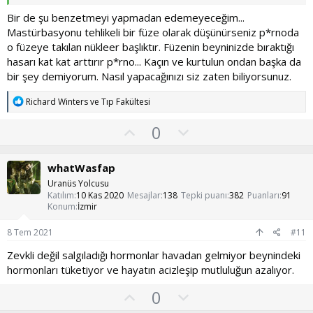
yarattığı etkinin zamanla azalmasından başka bir deyişle
tolerans
tan kaynaklıdır. Düzenli olarak alkol ve kokain kullanan
Bir de şu benzetmeyi yapmadan edemeyeceğim...
bir madde bağımlısının belirli bir zamandan sonra eroin gibi daha
Mastürbasyonu tehlikeli bir füze olarak düşünürseniz p*rnoda
güçlü bir uyuşturucuya geçiş yapmasının da sebebi budur.
o füzeye takılan nükleer başlıktır. Füzenin beyninizde bıraktığı
P*rnografi ye baktığımız zaman da şunu görüyoruz: Öncelikle ilk
hasarı kat kat arttırır p*rno... Kaçın ve kurtulun ondan başka da
göze çarpan tehlike p*rno filmlerde kullanıcıya gösterilen
bir şey demiyorum. Nasıl yapacağınızı siz zaten biliyorsunuz.
kadınların gerçek hayatta bir eşten veya partnerden elde
edilemeyecek estetik özelliklere sahip olması... ki zaten bu bile evli
T
Richard Winters
ve
Tıp Fakültesi
oldukları halde p*rnografiden kurtulamayan erkekleri çok güzel
e
izah edebilir( tabii adam neden hazır en güzeli sunulurken daha
p
O
O
0
vasat bir kadınla enerjisini kaybetsin ki değil mi(!) ). İkinci en büyük
k
tehlikesi de istemediğiniz kadar kategori barındırarak hepsine tek
y
l
i
tıkla ücretsiz erişim imkanı sunması... Jeton düşmüştür umarım.
l
l
u
Başta belirttiğimiz kokain-eroin arasında ki geçişle aynı mantık. Bir
whatWasfap
e
a
m
süre sonra toleranstan dolayı tatmin olamayan beyin için yenilik
r
Uranüs Yolcusu
:
gerekliydi. Bu da p*rno siteleri tarafından sunulan yenilik
s
Katılım
10 Kas 2020
Mesajlar
138
Tepki puanı
382
Puanları
91
arayışına bir cevap niteliğinde...
Konum
İzmir
u
z
8 Tem 2021
#11
o
Zevkli değil salgıladığı hormonlar havadan gelmiyor beynindeki
y
hormonları tüketiyor ve hayatın acizleşip mutluluğun azalıyor.
l
O
O
0
a