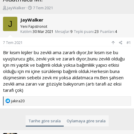
K
B
JayWalker
7 Tem 2021
o
a
n
ş
JayWalker
J
u
l
Yeni Fapstronot
y
a
Katılım
30 Mar 2021
Mesajlar
9
Tepki puanı
23
Puanları
4
u
n
b
g
7 Tem 2021
#1
a
ı
ş
ç
Bir kısım kişiler bu zevkli ama zararlı diyor,bir kısım ise bu
l
t
uyuşturucu gibi, zevki yok ve zararlı diyor,bunu zevkli olduğu
a
a
için mi yaptık ve bağımlı olduk yoksa bağımlılık yapıcı etkisi
t
r
olduğu için mi içine sürüklenip bağımlı olduk.Herkesin buna
a
i
düşmesinin sebebi zevk mi yoksa aldatmaca mı.Ben şahsen
n
h
i
zevkli ama zararı var gözüyle bakıyorum (artı tarafı az eksi
tarafı çok)
T
jakira20
e
p
k
i
Tarihe göre sırala
Oylamaya göre sırala
l
e
r