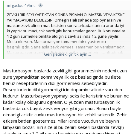
o
mfgucluer' Alıntı:
y
ZEVKLI BIR SEYI YAPTIKTAN SONRA PISMAN OLMAZSIN VEYA KESKE
l
YAPMASAYDIM DEMEZSIN. Ornegin Hali sahada top oynarsin ve
a
mactan zevk alirsin mac bittikten sonra arkadaslarinla aranda iyi
ki yaptik bu maci, cok sardi gibi konusmalar gecer. Bu konusmalar
1 2 gun surmekle birlikte aldiginiz zevk aslinda 1 2 gune yayilir.
Mutlu olursun. Masturbasyon tamamen bir uyusturucu
bagimliligidir. Sana asla zevk vermez. Tamamen bir yanilsamadir.
Masturbasyonu zevk aldigin icin degil reseptorlerini canli tutmak
Genişletmek için tıklayın ...
icin yaparsin ama aslinda reseptorlerini azaltan sey mastin ta
kendisidir. Masturbasyon asla bir zevk olmamakla birlikte aslinda
kendisi zevksizlige yol acar. Mast in sana verdigi tek bir yarar,
Masturbasyon baslarda zevkli gibi gorunmesinin nedeni uzun
avantaj yoktur. Hangi mucizevi hareket yaparken zevk(!) verirken
sure yapmadiktan sonra veya ilk kez basladiginda bu illete
yaptiktan 1 dk sonra buyuk bir pismanlik hissi olusturur?
henuz reseptorlerinin dibi gormemesi sebebiyledir.
Reseptorlerin dibi gormedigi icin dopamin selinde vucudun
kudurur. Masturbasyon yapmayi seks ile karistirir ve bunun ne
kadar kolay oldugunu ogrenir. O yuzden masturbasyon ilk
baslarda cok buyuk zevk veriyor gibi gorunur. Bunun boyle
olmadigi aciktir cunku masturbasyon bir zehirli sekerdir. Zehir
etkisini birden gostermez. Yillar icinde vucudun ve beynin
kimyasini bozar. Biri size al bu zehirli sekeri baslarda zevk(!)
alacaksin ama 1 2 yil sonra beyninin ve vucudunun kimyasi