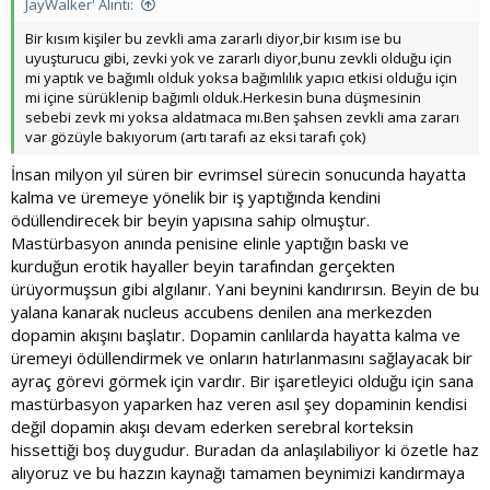
o
JayWalker' Alıntı:
y
Bir kısım kişiler bu zevkli ama zararlı diyor,bir kısım ise bu
l
uyuşturucu gibi, zevki yok ve zararlı diyor,bunu zevkli olduğu için
mi yaptık ve bağımlı olduk yoksa bağımlılık yapıcı etkisi olduğu için
a
mi içine sürüklenip bağımlı olduk.Herkesin buna düşmesinin
sebebi zevk mi yoksa aldatmaca mı.Ben şahsen zevkli ama zararı
var gözüyle bakıyorum (artı tarafı az eksi tarafı çok)
İnsan milyon yıl süren bir evrimsel sürecin sonucunda hayatta
kalma ve üremeye yönelik bir iş yaptığında kendini
ödüllendirecek bir beyin yapısına sahip olmuştur.
Mastürbasyon anında penisine elinle yaptığın baskı ve
kurduğun erotik hayaller beyin tarafından gerçekten
ürüyormuşsun gibi algılanır. Yani beynini kandırırsın. Beyin de bu
yalana kanarak nucleus accubens denilen ana merkezden
dopamin akışını başlatır. Dopamin canlılarda hayatta kalma ve
üremeyi ödüllendirmek ve onların hatırlanmasını sağlayacak bir
ayraç görevi görmek için vardır. Bir işaretleyici olduğu için sana
mastürbasyon yaparken haz veren asıl şey dopaminin kendisi
değil dopamin akışı devam ederken serebral korteksin
hissettiği boş duygudur. Buradan da anlaşılabiliyor ki özetle haz
alıyoruz ve bu hazzın kaynağı tamamen beynimizi kandırmaya