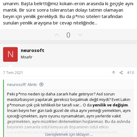
umarım. Başta belirttiğimiz kokain-eroin arasında ki geçişle aynı
mantık. Bir süre sonra toleranstan dolayı tatmin olamayan
beyin için yenilik gerekliydi. Bu da p*rno siteleri tarafından
sunulan yenilik arayışına bir cevap niteliğinde...
O
O
0
y
l
l
u
neurosoft
N
a
m
Misafir
s
u
7 Tem 2021
#10
z
o
neurosoft' Alıntı:
y
Peki p*rno neden işi daha zararlı hale getiriyor? Asıl sorun
l
mastürbasyon yapılarak gereksiz boşalmak değil miydi? Evet Lakin
p*rnonun çok çok tehlikeli bir tarafı var... O da
yenilik ve değişim
.
a
İnsan beyni her gün tadı güzel de olsa aynı yemeği yemekten, aynı
içeceği içmekten, aynı oyunu oynamaktan, aynı yerlerde vakit
geçirmekten, aynı müzikleri dinlemekten hoşlanmaz. Bu da aslında
beyninin zamanla ödül kimyasalı dopaminin ödül etkisi
yaratabilmesi için tutunduğu algılayıcılarında(reseptörlerde)
Genişletmek için tıklayın ...