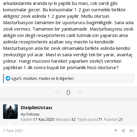
l
arkadaslarinla aranda iyi ki yaptik bu maci, cok sardi gibi
a
konusmalar gecer. Bu konusmalar 1 2 gun surmekle birlikte
aldiginiz zevk aslinda 1 2 gune yayilir. Mutlu olursun.
Masturbasyon tamamen bir uyusturucu bagimliligidir. Sana asla
zevk vermez. Tamamen bir yanilsamadir. Masturbasyonu zevk
aldigin icin degil reseptorlerini canli tutmak icin yaparsin ama
aslinda reseptorlerini azaltan sey mastin ta kendisidir.
Masturbasyon asla bir zevk olmamakla birlikte aslinda kendisi
zevksizlige yol acar. Mast in sana verdigi tek bir yarar, avantaj
yoktur. Hangi mucizevi hareket yaparken zevk(!) verirken
yaptiktan 1 dk sonra buyuk bir pismanlik hissi olusturur?
T
ugur5
,
müslüm
,
Hades
ve 8 diğerleri
e
p
O
O
0
k
y
l
i
l
l
u
DisiplinUstası
e
a
m
r
Ay Yolcusu
:
s
Katılım
17 Kas 2020
Mesajlar
32
Tepki puanı
71
Puanları
21
u
7 Tem 2021
#5
z