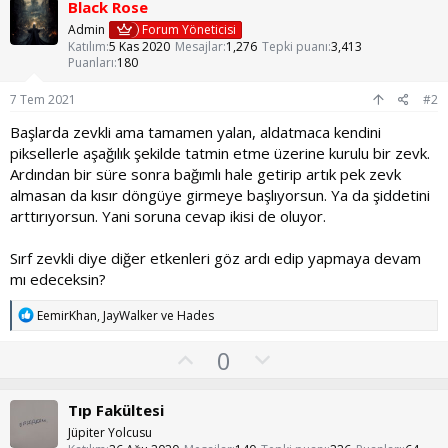
Black Rose
:
Admin
Forum Yöneticisi
Katılım
5 Kas 2020
Mesajlar
1,276
Tepki puanı
3,413
Puanları
180
7 Tem 2021
#2
Başlarda zevkli ama tamamen yalan, aldatmaca kendini
piksellerle aşağılık şekilde tatmin etme üzerine kurulu bir zevk.
Ardından bir süre sonra bağımlı hale getirip artık pek zevk
almasan da kısır döngüye girmeye başlıyorsun. Ya da şiddetini
arttırıyorsun. Yani soruna cevap ikisi de oluyor.
Sırf zevkli diye diğer etkenleri göz ardı edip yapmaya devam
mı edeceksin?
T
EemirKhan
,
JayWalker
ve
Hades
e
p
O
O
0
k
y
l
i
l
l
u
Tıp Fakültesi
e
a
m
r
Jüpiter Yolcusu
: