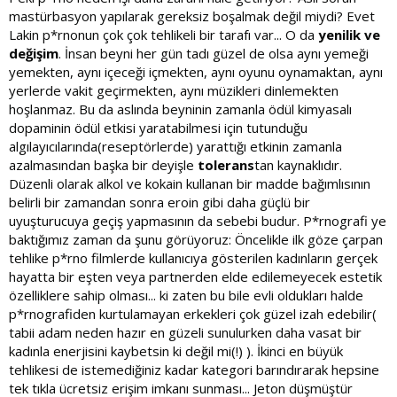
dopaminin kendisi değil dopamin akışı devam ederken serebral
mastürbasyon yapılarak gereksiz boşalmak değil miydi? Evet
korteksin hissettiği boş duygudur. Buradan da anlaşılabiliyor ki
Lakin p*rnonun çok çok tehlikeli bir tarafı var... O da
yenilik ve
özetle haz alıyoruz ve bu hazzın kaynağı tamamen beynimizi
değişim
. İnsan beyni her gün tadı güzel de olsa aynı yemeği
kandırmaya dayalı...
yemekten, aynı içeceği içmekten, aynı oyunu oynamaktan, aynı
yerlerde vakit geçirmekten, aynı müzikleri dinlemekten
hoşlanmaz. Bu da aslında beyninin zamanla ödül kimyasalı
dopaminin ödül etkisi yaratabilmesi için tutunduğu
algılayıcılarında(reseptörlerde) yarattığı etkinin zamanla
azalmasından başka bir deyişle
tolerans
tan kaynaklıdır.
Düzenli olarak alkol ve kokain kullanan bir madde bağımlısının
belirli bir zamandan sonra eroin gibi daha güçlü bir
uyuşturucuya geçiş yapmasının da sebebi budur. P*rnografi ye
baktığımız zaman da şunu görüyoruz: Öncelikle ilk göze çarpan
tehlike p*rno filmlerde kullanıcıya gösterilen kadınların gerçek
hayatta bir eşten veya partnerden elde edilemeyecek estetik
özelliklere sahip olması... ki zaten bu bile evli oldukları halde
p*rnografiden kurtulamayan erkekleri çok güzel izah edebilir(
tabii adam neden hazır en güzeli sunulurken daha vasat bir
kadınla enerjisini kaybetsin ki değil mi(!) ). İkinci en büyük
tehlikesi de istemediğiniz kadar kategori barındırarak hepsine
tek tıkla ücretsiz erişim imkanı sunması... Jeton düşmüştür