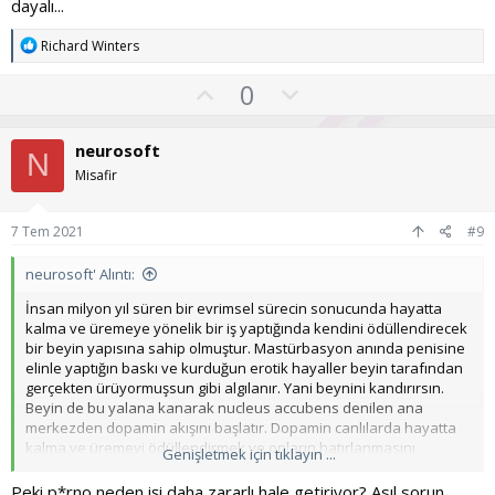
dayalı...
T
Richard Winters
e
p
O
O
0
k
y
l
i
l
l
u
neurosoft
e
N
a
m
r
Misafir
:
s
u
7 Tem 2021
#9
z
o
neurosoft' Alıntı:
y
İnsan milyon yıl süren bir evrimsel sürecin sonucunda hayatta
l
kalma ve üremeye yönelik bir iş yaptığında kendini ödüllendirecek
bir beyin yapısına sahip olmuştur. Mastürbasyon anında penisine
a
elinle yaptığın baskı ve kurduğun erotik hayaller beyin tarafından
gerçekten ürüyormuşsun gibi algılanır. Yani beynini kandırırsın.
Beyin de bu yalana kanarak nucleus accubens denilen ana
merkezden dopamin akışını başlatır. Dopamin canlılarda hayatta
kalma ve üremeyi ödüllendirmek ve onların hatırlanmasını
Genişletmek için tıklayın ...
sağlayacak bir ayraç görevi görmek için vardır. Bir işaretleyici
olduğu için sana mastürbasyon yaparken haz veren asıl şey
Peki p*rno neden işi daha zararlı hale getiriyor? Asıl sorun