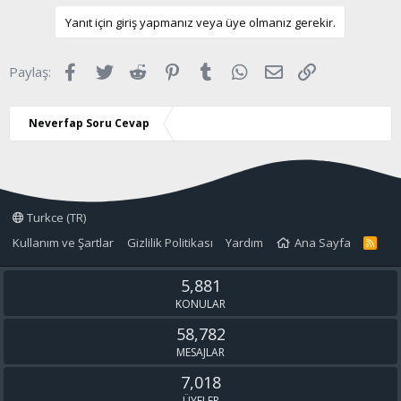
y
l
l
u
Yanıt için giriş yapmanız veya üye olmanız gerekir.
a
m
s
Facebook
Twitter
Reddit
Pinterest
Tumblr
WhatsApp
E-posta
Link
Paylaş:
u
z
o
Neverfap Soru Cevap
y
l
a
Turkce (TR)
Kullanım ve Şartlar
Gizlilik Politikası
Yardım
Ana Sayfa
R
S
S
5,881
KONULAR
58,782
MESAJLAR
7,018
ÜYELER