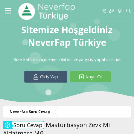
Sitemize Hoşgeldiniz
NeverFap Türkiye
Bize katılmak için kayıt olabilir veya giriş yapabilirsiniz.
Giriş Yap
Kayıt Ol
Neverfap Soru Cevap
Mastürbasyon Zevk Mi
Soru Cevap
Aldatmaca Mı?