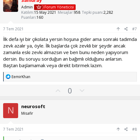
a
m
r
Admin
Forum Yöneticisi
:
s
Katılım
15 May 2021
Mesajlar
958
Tepki puanı
2,282
Puanları
160
u
z
7 Tem 2021
#7
o
İlk defa iyi bir çikolata yersin hoşuna gider ama sonraki tadımda
y
zevk azalır ya, öyle. İlk başlarda çok zevkli bir şeydir ancak
l
zamanla eski zevki almazsın ve ben bunu neden yapıyorum
a
dersin. Bu soruyu sorduğun an bağımlı olduğunu anlarsın.
Baştan başlamamak veya direkt bitirmek lazım.
T
EemirKhan
e
p
O
O
0
k
y
l
i
l
l
u
neurosoft
e
N
a
m
r
Misafir
:
s
u
7 Tem 2021
#8
z