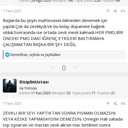
s
Katılım
26 Ağu 2020
Mesajlar
140
Tepki puanı
226
Puanları
64
u
7 Tem 2021
#3
z
Başlarda bu şeyin muhtevasını bilmeden denemek için
o
yaptık.Çok da zevkliydi.Ve bu kolay dopamine bağımlı
y
olduk.Sonrasında ise ortada zevk mevk kalmadı.HER PMO,BİR
l
ÖNCEKİ PMO DAKİ İĞRENÇ ETKİLERİ BASTIRMAYA
a
ÇALIŞMAKTAN BAŞKA BİR ŞEY DEĞİL.
T
EemirKhan
,
srjhda
ve
JayWalker
e
p
O
O
0
k
y
l
i
l
l
u
DisiplinUstası
e
a
m
r
Ay Yolcusu
:
s
Katılım
17 Kas 2020
Mesajlar
32
Tepki puanı
71
Puanları
21
u
7 Tem 2021
#4
z
ZEVKLI BIR SEYI YAPTIKTAN SONRA PISMAN OLMAZSIN
o
VEYA KESKE YAPMASAYDIM DEMEZSIN. Ornegin Hali sahada
y
top oynarsin ve mactan zevk alirsin mac bittikten sonra