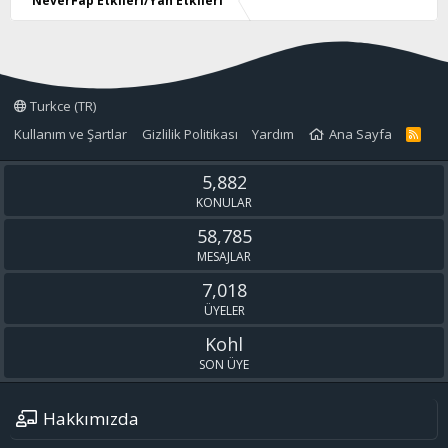
NeverFap Etkileri/Yan Etkileri
Turkce (TR)
Kullanım ve Şartlar
Gizlilik Politikası
Yardım
Ana Sayfa
R
S
S
5,882
KONULAR
58,785
MESAJLAR
7,018
ÜYELER
Kohl
SON ÜYE
Hakkımızda