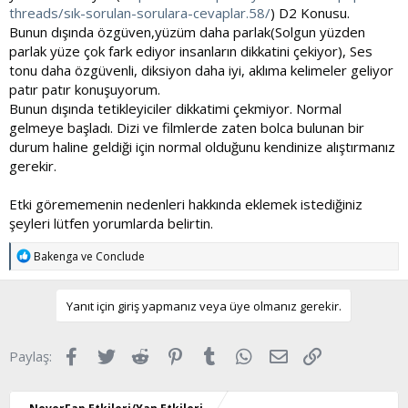
threads/sık-sorulan-sorulara-cevaplar.58/
) D2 Konusu.
Bunun dışında özgüven,yüzüm daha parlak(Solgun yüzden
parlak yüze çok fark ediyor insanların dikkatini çekiyor), Ses
tonu daha özgüvenli, diksiyon daha iyi, aklıma kelimeler geliyor
patır patır konuşuyorum.
Bunun dışında tetikleyiciler dikkatimi çekmiyor. Normal
gelmeye başladı. Dizi ve filmlerde zaten bolca bulunan bir
durum haline geldiği için normal olduğunu kendinize alıştırmanız
gerekir.
Etki görememenin nedenleri hakkında eklemek istediğiniz
şeyleri lütfen yorumlarda belirtin.
T
Bakenga
ve
Conclude
e
p
k
Yanıt için giriş yapmanız veya üye olmanız gerekir.
i
l
e
Facebook
Twitter
Reddit
Pinterest
Tumblr
WhatsApp
E-posta
Link
Paylaş:
r
: