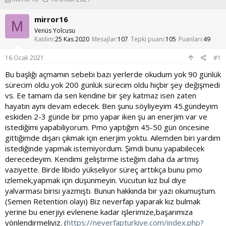
o
a
n
ş
mirror16
M
u
l
Venüs Yolcusu
y
a
Katılım
25 Kas 2020
Mesajlar
107
Tepki puanı
105
Puanları
49
u
n
b
g
16 Ocak 2021
#1
a
ı
ş
ç
Bu başlığı açmamın sebebi bazı yerlerde okudum yok 90 günlük
l
t
sürecim oldu yok 200 günlük sürecim oldu hiçbir şey değişmedi
a
a
vs. Ee tamam da sen kendine bir şey katmaz isen zaten
t
r
hayatın aynı devam edecek. Ben şunu söyliyeyim 45.gündeyim
a
i
eskiden 2-3 günde bir pmo yapar iken şu an enerjim var ve
n
h
i
istediğimi yapabiliyorum. Pmo yaptığım 45-50 gün öncesine
gittiğimde dışarı çıkmak için enerjim yoktu. Ailemden biri yardım
istediğinde yapmak istemiyordum. Şimdi bunu yapabilecek
derecedeyim. Kendimi geliştirme isteğim daha da artmış
vaziyette. Birde libido yükseliyor süreç arttıkça bunu pmo
izlemek,yapmak için düşünmeyin. Vücutun kız bul diye
yalvarması birisi yazmıştı. Bunun hakkında bir yazı okumuştum.
(Semen Retention olayı) Biz neverfap yaparak kız bulmak
yerine bu enerjiyi evlenene kadar işlerimize,başarımıza
yönlendirmeliyiz. (
https://neverfapturkiye.com/index.php?