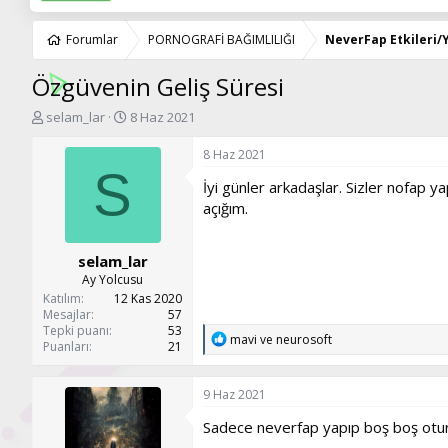
Forumlar
PORNOGRAFİ BAĞIMLILIĞI
NeverFap Etkileri/Y
Özgüvenin Geliş Süresi
K
B
selam_lar
8 Haz 2021
o
a
n
ş
8 Haz 2021
u
l
S
İyi günler arkadaşlar. Sizler nofap y
y
a
u
n
açığım.
b
g
a
ı
selam_lar
ş
ç
l
t
Ay Yolcusu
a
a
Katılım
12 Kas 2020
t
r
Mesajlar
57
Tepki puanı
53
a
i
T
mavi
ve
neurosoft
Puanları
21
n
h
e
i
p
k
9 Haz 2021
i
l
Sadece neverfap yapıp boş boş otura
e