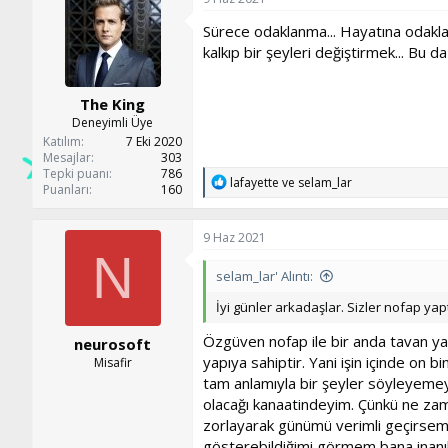
i
l
Sürece odaklanma... Hayatına odakla
e
kalkıp bir şeyleri değiştirmek... Bu 
r
:
The King
Deneyimli Üye
Katılım
7 Eki 2020
Mesajlar
303
Tepki puanı
786
T
lafayette
ve
selam_lar
Puanları
160
e
p
k
9 Haz 2021
i
N
l
selam_lar' Alıntı:
e
r
İyi günler arkadaşlar. Sizler nofap yap
:
Özgüven nofap ile bir anda tavan yap
neurosoft
yapıya sahiptir. Yani işin içinde on
Misafir
tam anlamıyla bir şeyler söyleyemey
olacağı kanaatindeyim. Çünkü ne zam
zorlayarak günümü verimli geçirsem 
gösterebildiğimi görmem bana inanı