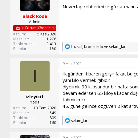
r
:
Neverfap rehberimize göz atmanı t
Black Rose
Admin
Forum Yöneticisi
Katılım
5 Kas 2020
Mesajlar
1,276
Tepki puanı
3,413
T
Lazrail
,
Kronzordo
ve
selam_lar
Puanları
180
e
p
k
9 Haz 2021
i
I
l
ilk günden itibaren gelişir fakat bu ç
e
yani kilo vermek gibidir
r
:
diyelimki 90 kilosundur bir hafta son
devam edersen 65 kiloya kadar düş
izleyici1
tahminimce
Yoda
45. güne gelince özgüven 2 kat artıy
Katılım
13 Tem 2020
Mesajlar
549
Tepki puanı
809
T
selam_lar
Puanları
160
e
p
k
9 Haz 2021