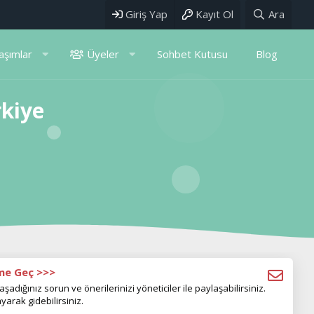
Giriş Yap
Kayıt Ol
Ara
aşımlar
Üyeler
Sohbet Kutusu
Blog
rkiye
ime Geç >>>
aşadığınız sorun ve önerilerinizi yöneticiler ile paylaşabilirsiniz.
yarak gidebilirsiniz.