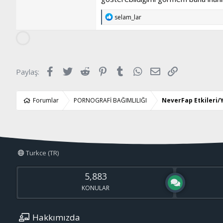
T
selam_lar
e
p
k
i
l
e
Facebook
Twitter
Reddit
Pinterest
Tumblr
WhatsApp
E-posta
Link
Paylaş:
r
:
Forumlar
PORNOGRAFİ BAĞIMLILIĞI
NeverFap Etkileri/Y
Turkce (TR)
5,883
KONULAR
Hakkımızda