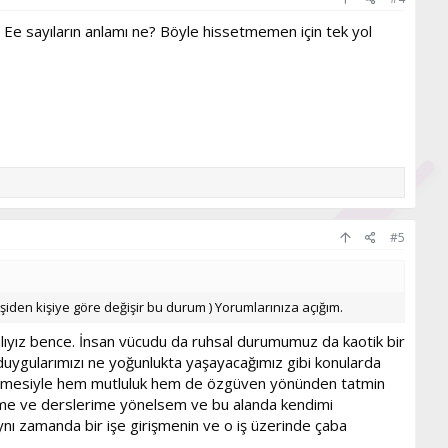
Ee sayıların anlamı ne? Böyle hissetmemen için tek yol
#5
işiden kişiye göre değişir bu durum ) Yorumlarınıza açığım.
alıyız bence. İnsan vücudu da ruhsal durumumuz da kaotik bir
, duygularımızı ne yoğunlukta yaşayacağımız gibi konularda
stermesiyle hem mutluluk hem de özgüven yönünden tatmin
rime ve derslerime yönelsem ve bu alanda kendimi
nı zamanda bir işe girişmenin ve o iş üzerinde çaba