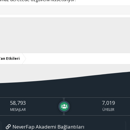
an Etkileri
58,793
7,019
MESAJLAR
ÜYELER
NeverFap Akademi Bağlantıları