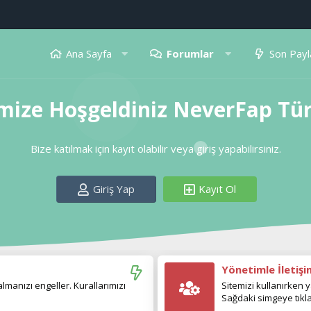
Ana Sayfa
Forumlar
Son Payl
mize Hoşgeldiniz NeverFap Tü
Bize katılmak için kayıt olabilir veya giriş yapabilirsiniz.
Giriş Yap
Kayıt Ol
Yönetimle İletiş
manızı engeller. Kurallarımızı
Sitemizi kullanırken y
Sağdaki simgeye tıkla