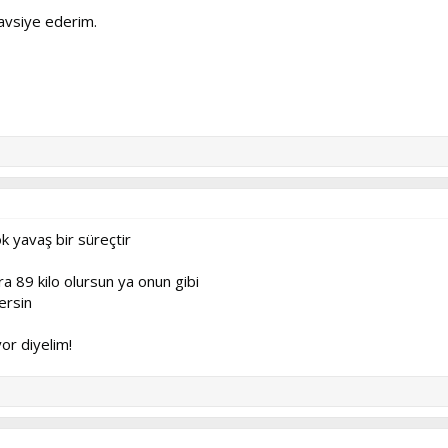
avsiye ederim.
ok yavaş bir süreçtir
ra 89 kilo olursun ya onun gibi
ersin
or diyelim!