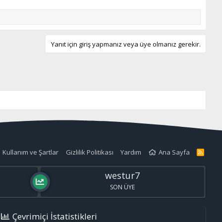
Yanıt için giriş yapmanız veya üye olmanız gerekir.
Kullanım ve Şartlar
Gizlilik Politikası
Yardım
Ana Sayfa
R
S
S
westur7
SON ÜYE
Çevrimiçi İstatistikleri