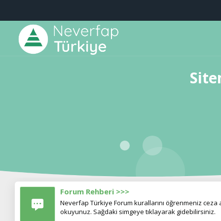
Site
Forum Rehberi >>>
Neverfap Türkiye Forum kurallarını öğrenmeniz ceza al
okuyunuz. Sağdaki simgeye tıklayarak gidebilirsiniz.