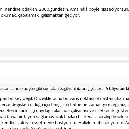
n. Kendine odaklan. 2000.gündesin. Ama hâlâ böyle hissediyorsun. 
da okumak, çabalamak, çalışmaktan geçiyor.
tıktan sonra kaç gün gibi sonraları özgüveniniz artış gösterdi ?( biliyorum k
an bir şey değil. Öncelikle bunu bir varış noktası olmaktan çıkarm
 binlerce değişken olduğu için hangi ruh haline ne zaman gireceğimiz
iz. Ben insanın ilgi duyduğu alanında çalışması ve üretkenlik gö
an bana bir fayda sağlamayacak hazları bir kenara bırakıp hobile
kendimi çok iyi hissetmeye başlıyorum. Haliyle mutlu oluyorum. Ay
lmaz derecede özgüvenli hissettiriyor.