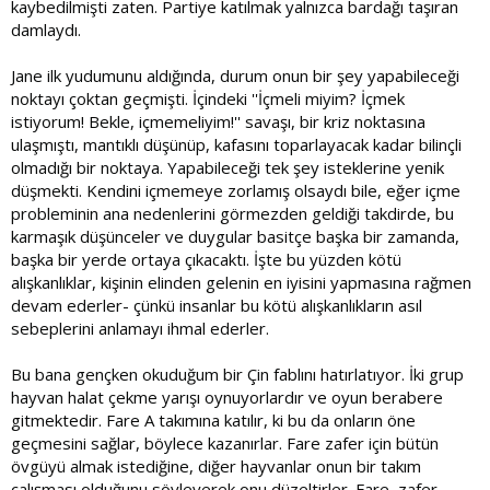
kaybedilmişti zaten. Partiye katılmak yalnızca bardağı taşıran
damlaydı.
Jane ilk yudumunu aldığında, durum onun bir şey yapabileceği
noktayı çoktan geçmişti. İçindeki ''İçmeli miyim? İçmek
istiyorum! Bekle, içmemeliyim!'' savaşı, bir kriz noktasına
ulaşmıştı, mantıklı düşünüp, kafasını toparlayacak kadar bilinçli
olmadığı bir noktaya. Yapabileceği tek şey isteklerine yenik
düşmekti. Kendini içmemeye zorlamış olsaydı bile, eğer içme
probleminin ana nedenlerini görmezden geldiği takdirde, bu
karmaşık düşünceler ve duygular basitçe başka bir zamanda,
başka bir yerde ortaya çıkacaktı. İşte bu yüzden kötü
alışkanlıklar, kişinin elinden gelenin en iyisini yapmasına rağmen
devam ederler- çünkü insanlar bu kötü alışkanlıkların asıl
sebeplerini anlamayı ihmal ederler.
Bu bana gençken okuduğum bir Çin fablını hatırlatıyor. İki grup
hayvan halat çekme yarışı oynuyorlardır ve oyun berabere
gitmektedir. Fare A takımına katılır, ki bu da onların öne
geçmesini sağlar, böylece kazanırlar. Fare zafer için bütün
övgüyü almak istediğine, diğer hayvanlar onun bir takım
çalışması olduğunu söyleyerek onu düzeltirler. Fare, zafer