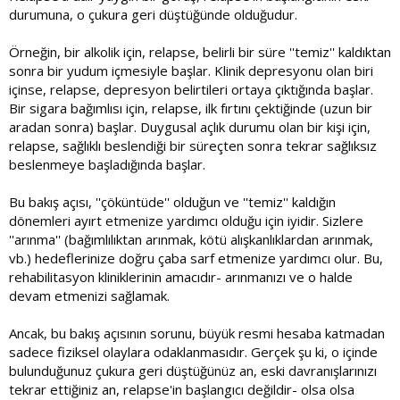
durumuna, o çukura geri düştüğünde olduğudur.
Örneğin, bir alkolik için, relapse, belirli bir süre ''temiz'' kaldıktan
sonra bir yudum içmesiyle başlar. Klinik depresyonu olan biri
içinse, relapse, depresyon belirtileri ortaya çıktığında başlar.
Bir sigara bağımlısı için, relapse, ilk fırtını çektiğinde (uzun bir
aradan sonra) başlar. Duygusal açlık durumu olan bir kişi için,
relapse, sağlıklı beslendiği bir süreçten sonra tekrar sağlıksız
beslenmeye başladığında başlar.
Bu bakış açısı, ''çöküntüde'' olduğun ve ''temiz'' kaldığın
dönemleri ayırt etmenize yardımcı olduğu için iyidir. Sizlere
''arınma'' (bağımlılıktan arınmak, kötü alışkanlıklardan arınmak,
vb.) hedeflerinize doğru çaba sarf etmenize yardımcı olur. Bu,
rehabilitasyon kliniklerinin amacıdır- arınmanızı ve o halde
devam etmenizi sağlamak.
Ancak, bu bakış açısının sorunu, büyük resmi hesaba katmadan
sadece fiziksel olaylara odaklanmasıdır. Gerçek şu ki, o içinde
bulunduğunuz çukura geri düştüğünüz an, eski davranışlarınızı
tekrar ettiğiniz an, relapse'in başlangıcı değildir- olsa olsa