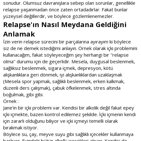
sonudur. Olumsuz davranışlara sebep olan sorunlar, genellikle
relapse yaşanmadan önce zaten ortadadırlar. Fakat bunlar
yüzeysel değillerdir, ve böylece gözlemlenemezler.
Relapse'ın Nasıl Meydana Geldiğini
Anlamak
İzin verin relapse sürecini bir parçalarına ayırayım ki böylece
siz de ne demek istediğimi anlayın. Örnek olarak içki problemini
kullanacağım, fakat söyleyeceğim şey herhangi bir ''relapse
olma'' durumu için de geçerlidir. Mesela, duygusal beslenmek,
sağlıksız beslenmek, sigara içmek, depresyon, kötü
alışkanlıklara geri dönmek, iyi alışkanlıklardan uzaklaşmak
(Mesela spor yapmak, sağlıklı beslenmek, erken kalkmak,
düzenli ders çalışmak), çabuk öfkelenmek, stres altında
boğulmak, gibi gibi.
Örnek :
Jane'in bir içki problemi var. Kendisi bir alkolik değil fakat epey
içki içmekte, bazen kontrol edilemez şekilde. İçki içmenin kendi
için zararlı olduğunu biliyor ve içki içmeyi temelli olarak
bırakmak istiyor.
Böylece su, çay, meyve suyu gibi sağlıklı içecekler kullanmaya
başlıyor. Evindeki bütün alkollü içecekleri atıyor. Kendisi de