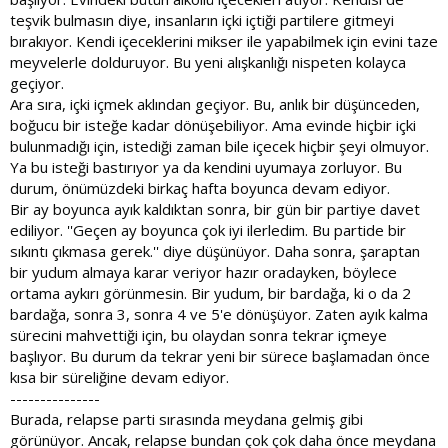
teşvik bulmasın diye, insanların içki içtiği partilere gitmeyi
bırakıyor. Kendi içeceklerini mikser ile yapabilmek için evini taze
meyvelerle dolduruyor. Bu yeni alışkanlığı nispeten kolayca
geçiyor.
Ara sıra, içki içmek aklından geçiyor. Bu, anlık bir düşünceden,
boğucu bir isteğe kadar dönüşebiliyor. Ama evinde hiçbir içki
bulunmadığı için, istediği zaman bile içecek hiçbir şeyi olmuyor.
Ya bu isteği bastırıyor ya da kendini uyumaya zorluyor. Bu
durum, önümüzdeki birkaç hafta boyunca devam ediyor.
Bir ay boyunca ayık kaldıktan sonra, bir gün bir partiye davet
ediliyor. ''Geçen ay boyunca çok iyi ilerledim. Bu partide bir
sıkıntı çıkmasa gerek.'' diye düşünüyor. Daha sonra, şaraptan
bir yudum almaya karar veriyor hazır oradayken, böylece
ortama aykırı görünmesin. Bir yudum, bir bardağa, ki o da 2
bardağa, sonra 3, sonra 4 ve 5'e dönüşüyor. Zaten ayık kalma
sürecini mahvettiği için, bu olaydan sonra tekrar içmeye
başlıyor. Bu durum da tekrar yeni bir sürece başlamadan önce
kısa bir süreliğine devam ediyor.
---------------
Burada, relapse parti sırasında meydana gelmiş gibi
görünüyor. Ancak, relapse bundan çok çok daha önce meydana