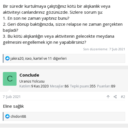
Bir süredir kurtulmaya çalıştığınız kötü bir alışkanlık veya
aktiviteyi canlandırınız gözünüzde. Sizlere sorum şu:
1. En son ne zaman yaptınız bunu?
2. Geri dönüp baktığınızda, sizce relapse ne zaman gerçekten
başladı?
3. Bu kötü alışkanlığın veya aktivitenin gelecekte meydana
gelmesini engellemek için ne yapabilirsiniz?
Son düzenleme:
7 Şub 2021
T
jakira20
,
isxo
,
kartel
ve 11 diğerleri
e
p
k
Conclude
i
C
l
Uranüs Yolcusu
e
Katılım
9 Kas 2020
Mesajlar
86
Tepki puanı
355
Puanları
89
r
:
7 Şub 2021
#2
Eline sağlık
T
chidori88
e
p