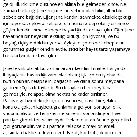
geldi- ilk içki içme düşünceleri aklına bile gelmeden önce. Ne
zaman başladığı Jane'in içmesine sebep olan bilinçaltındaki
sebeplere bağlıdır. Eğer Jane kendini sevmekte eksiklik çektiği
için içiyorsa, öyleyse relapse olmasına sebep olan görünmez
güçler kendini ihmal etmeye başladığında ortaya çıktı. Eğer Jane
hayatında bir heyecan eksikliği olduğu için içiyorsa, ve bu
boşluğu içkiyle dolduruyorsa, öyleyse içmesine sebep olan
görünmez güçler kendini evde, sıkıcı bir hayat tarzı yaşamaya
baskıladığında ortaya çıktı.
Jane teknik olarak bu zamanlarda ( kendini ihmal ettiği ya da
ihtiyaçlarını bastırdığı zamanlar olsun) içki içmemiş olsa da,
bütün bunlar, relapse'ini başlatan, ve daha sonra meydana
getiren küçük detaylardı. Bu detayların her meydana
gelmesiyle, relapse olma noktasına kadar birikirler.
Partiye gittiğindeki içki içme düşüncesi, basit bir şekilde
kontrolü çoktan kaybettiği anlamına geliyor. Sonuçta, o ilk
yudumu alıyor ve temizlenme sürecini sonlandırıyor. Eğer
partiye gitmekten sakınsaydı, ''relapse''ın da önüne geçebilirdi
gibi görünebilir, ve bu partide relapse olmayı önlemek
açısından bakılırsa doğru evet. Fakat, kontrol çok önceden