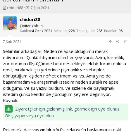
K
B
chidori88
7 Şub 2021
o
a
n
ş
chidori88
u
l
Jüpiter Yolcusu
y
a
Katılım
4 Ocak 2021
Mesajlar
228
Tepki puanı
285
Puanları
96
u
n
b
g
7 Şub 2021
#1
a
ı
ş
ç
Selamlar arkadaşlar. Neden relapse olduğumu merak
l
t
ediyordum. Çünkü ihtiyacım olan her şey vardı. Azim, kararlılık,
a
a
zor duruma düştüğümde beni destekleyecek bir forum dolusu
t
r
dost, bırakmak için yeterince pişmanlık ve sebepler,
a
i
dönüştüğüm kişiden nefret etmem vs. vs. Ama yine de
n
h
i
başaramadım ve araştırmak istedim neden sürekli relapse
olduğumu. Ve şu yazıyı buldum, ve sizlerle de paylaşmak
istedim çünkü kendimde gördüğüm şeylere değiniliyor.
Kaynak:
Ziyaretçiler için gizlenmiş link, görmek için üye olunuz.
Giriş yapın veya üye olun.
----------------------------------------------------------------
Relapse'a dair yaygın bir görüş, relapse'in başlangıcının eski