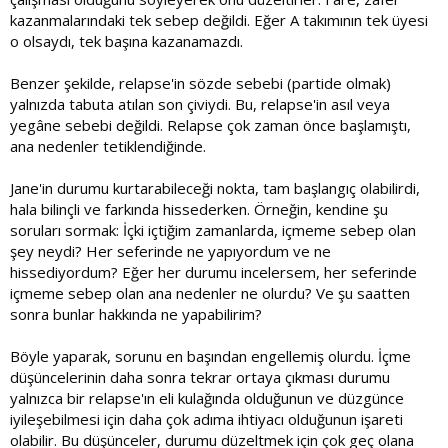
kazanmalarındaki tek sebep değildi. Eğer A takımının tek üyesi
o olsaydı, tek başına kazanamazdı.
Benzer şekilde, relapse'in sözde sebebi (partide olmak)
yalnızda tabuta atılan son çiviydi. Bu, relapse'in asıl veya
yegâne sebebi değildi. Relapse çok zaman önce başlamıştı,
ana nedenler tetiklendiğinde.
Jane'in durumu kurtarabileceği nokta, tam başlangıç olabilirdi,
hala bilinçli ve farkında hissederken. Örneğin, kendine şu
soruları sormak: İçki içtiğim zamanlarda, içmeme sebep olan
şey neydi? Her seferinde ne yapıyordum ve ne
hissediyordum? Eğer her durumu incelersem, her seferinde
içmeme sebep olan ana nedenler ne olurdu? Ve şu saatten
sonra bunlar hakkında ne yapabilirim?
Böyle yaparak, sorunu en başından engellemiş olurdu. İçme
düşüncelerinin daha sonra tekrar ortaya çıkması durumu
yalnızca bir relapse'ın eli kulağında olduğunun ve düzgünce
iyileşebilmesi için daha çok adıma ihtiyacı olduğunun işareti
olabilir. Bu düşünceler, durumu düzeltmek için çok geç olana