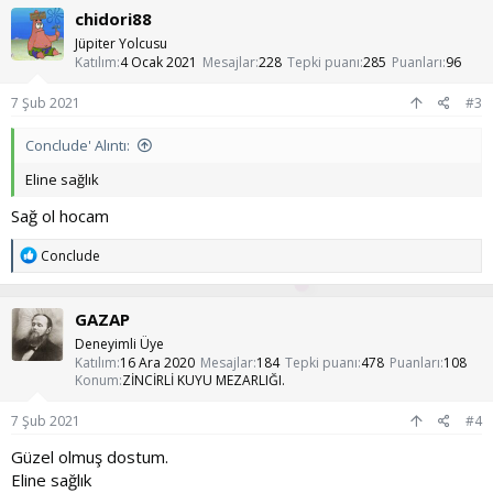
k
chidori88
i
l
Jüpiter Yolcusu
e
Katılım
4 Ocak 2021
Mesajlar
228
Tepki puanı
285
Puanları
96
r
:
7 Şub 2021
#3
Conclude' Alıntı:
Eline sağlık
Sağ ol hocam
T
Conclude
e
p
k
GAZAP
i
l
Deneyimli Üye
e
Katılım
16 Ara 2020
Mesajlar
184
Tepki puanı
478
Puanları
108
r
Konum
ZİNCİRLİ KUYU MEZARLIĞI.
:
7 Şub 2021
#4
Güzel olmuş dostum.
Eline sağlık