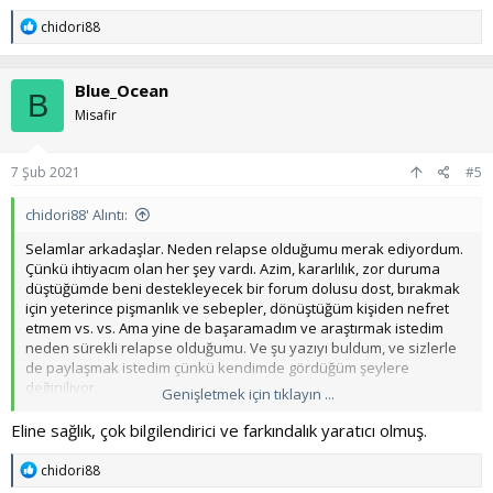
T
chidori88
e
p
k
Blue_Ocean
i
B
l
Misafir
e
r
:
7 Şub 2021
#5
chidori88' Alıntı:
Selamlar arkadaşlar. Neden relapse olduğumu merak ediyordum.
Çünkü ihtiyacım olan her şey vardı. Azim, kararlılık, zor duruma
düştüğümde beni destekleyecek bir forum dolusu dost, bırakmak
için yeterince pişmanlık ve sebepler, dönüştüğüm kişiden nefret
etmem vs. vs. Ama yine de başaramadım ve araştırmak istedim
neden sürekli relapse olduğumu. Ve şu yazıyı buldum, ve sizlerle
de paylaşmak istedim çünkü kendimde gördüğüm şeylere
değiniliyor.
Genişletmek için tıklayın ...
Kaynak:
Eline sağlık, çok bilgilendirici ve farkındalık yaratıcı olmuş.
Ziyaretçiler için gizlenmiş link, görmek için üye
olunuz.
Giriş yapın veya üye olun.
T
chidori88
e
----------------------------------------------------------------