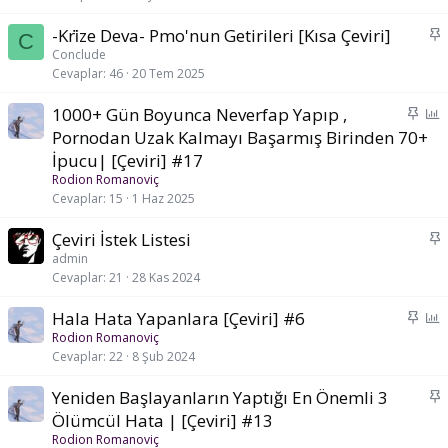
t
S
-Kri̇ze Deva- Pmo'nun Getirileri [Kısa Çeviri]
C
a
Conclude
Cevaplar
46
20 Tem 2025
b
i
S
A
1000+ Gün Boyunca Neverfap Yapıp ,
t
a
n
Pornodan Uzak Kalmayı Başarmış Birinden 70+
b
k
İpucu| [Çeviri] #17
i
e
Rodion Romanoviç
t
t
Cevaplar
15
1 Haz 2025
S
Çeviri İstek Listesi
a
admin
Cevaplar
21
28 Kas 2024
b
i
S
A
Hala Hata Yapanlara [Çeviri] #6
t
a
n
Rodion Romanoviç
Cevaplar
22
8 Şub 2024
b
k
i
e
S
Yeniden Başlayanların Yaptığı En Önemli 3
t
t
a
Ölümcül Hata | [Çeviri] #13
b
Rodion Romanoviç