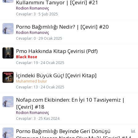
n
Kullanımını Tanıyor | [Çeviri] #21
k
Rodion Romanoviç
e
Cevaplar
3
5 Şub 2025
t
Porno Bağımlılığı Nedir? | [Çeviri] #20
Rodion Romanoviç
Cevaplar
0
29 Ocak 2025
Pmo Hakkında Kitap Çevirisi (Pdf)
Black Rose
Cevaplar
19
24 Ocak 2025
İçindeki Büyük Güç! [Çeviri Kitap]
Muhammed bulur
Cevaplar
13
24 Ocak 2025
Nofap.com Ekibinden: En İyi 10 Tavsiyemiz |
[Çeviri] #18
Rodion Romanoviç
Cevaplar
3
25 Kas 2024
A
Porno Bağımlılığı Beyinde Geri Dönüşü
n