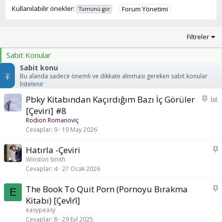
Kullanılabilir önekler:
Forum Yönetimi
Tümünü gör
Filtreler
Sabit Konular
Sabit konu
Bu alanda sadece önemli ve dikkate alınması gereken sabit konular
listelenir
S
A
Pbky Kitabından Kaçırdığım Bazı İç Görüler
a
n
[Çeviri] #8
b
k
Rodion Romanoviç
i
e
Cevaplar
9
19 May 2026
t
t
S
Hatırla -Çeviri
a
Winston Smith
Cevaplar
4
27 Ocak 2026
b
i
S
The Book To Quit Porn (Pornoyu Bırakma
t
E
a
Kitabı) [Çevi̇ri̇]
b
easypeasy
i
Cevaplar
8
29 Eyl 2025