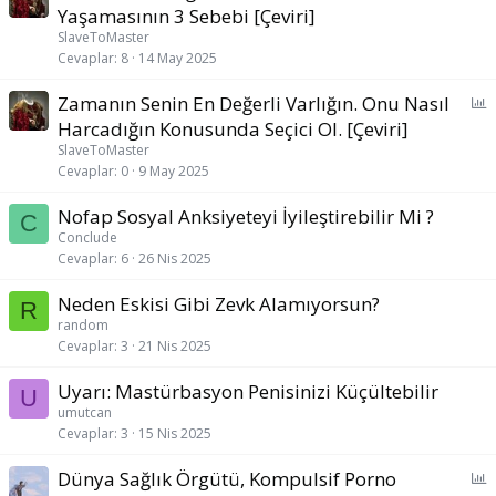
Yaşamasının 3 Sebebi [Çeviri]
SlaveToMaster
Cevaplar
8
14 May 2025
A
Zamanın Senin En Değerli Varlığın. Onu Nasıl
n
Harcadığın Konusunda Seçici Ol. [Çeviri]
k
SlaveToMaster
e
Cevaplar
0
9 May 2025
t
Nofap Sosyal Anksiyeteyi İyileştirebilir Mi ?
C
Conclude
Cevaplar
6
26 Nis 2025
Neden Eskisi Gibi Zevk Alamıyorsun?
R
random
Cevaplar
3
21 Nis 2025
Uyarı: Mastürbasyon Penisinizi Küçültebilir
U
umutcan
Cevaplar
3
15 Nis 2025
A
Dünya Sağlık Örgütü, Kompulsif Porno