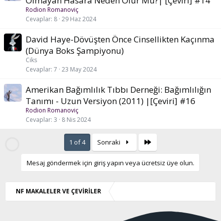
Olmayan Hasara Neden Olur Mu?| [Çeviri] #14
k
Rodion Romanoviç
e
Cevaplar
8
29 Haz 2024
t
David Haye-Dövüşten Önce Cinsellikten Kaçınma
(Dünya Boks Şampiyonu)
Ciks
Cevaplar
7
23 May 2024
Amerikan Bağımlılık Tıbbı Derneği: Bağımlılığın
Tanımı - Uzun Versiyon (2011) |[Çeviri] #16
Rodion Romanoviç
Cevaplar
3
8 Nis 2024
Son
1 of 4
Sonraki
Mesaj göndermek için giriş yapın veya ücretsiz üye olun.
NF MAKALELER VE ÇEVİRİLER