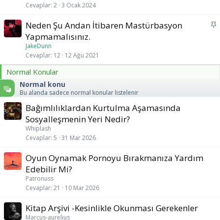
i
Cevaplar
2
3 Ocak 2024
t
S
Neden Şu Andan İtibaren Mastürbasyon
a
Yapmamalısınız.
b
JakeDunn
i
Cevaplar
12
12 Ağu 2021
t
Normal Konular
Normal konu
Bu alanda sadece normal konular listelenir
Bağımlılıklardan Kurtulma Aşamasında
Sosyalleşmenin Yeri Nedir?
Whiplash
Cevaplar
5
31 Mar 2026
Oyun Oynamak Pornoyu Bırakmanıza Yardım
Edebilir Mi?
Patronuss
Cevaplar
21
10 Mar 2026
Kitap Arşivi -Kesinlikle Okunması Gerekenler
Marcus-aurelius