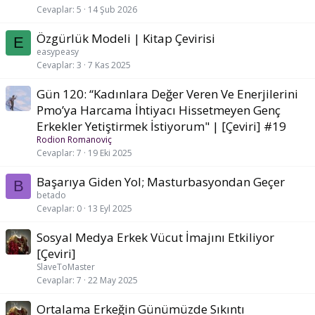
Cevaplar
5
14 Şub 2026
Özgürlük Modeli | Kitap Çevirisi
E
easypeasy
Cevaplar
3
7 Kas 2025
Gün 120: “Kadınlara Değer Veren Ve Enerjilerini
Pmo’ya Harcama İhtiyacı Hissetmeyen Genç
Erkekler Yetiştirmek İstiyorum" | [Çeviri] #19
Rodion Romanoviç
Cevaplar
7
19 Eki 2025
Başarıya Giden Yol; Masturbasyondan Geçer
B
betado
Cevaplar
0
13 Eyl 2025
Sosyal Medya Erkek Vücut İmajını Etkiliyor
[Çeviri]
SlaveToMaster
Cevaplar
7
22 May 2025
Ortalama Erkeğin Günümüzde Sıkıntı