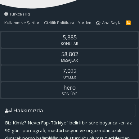
Turkce (TR)
Kullanım ve Şartlar
Gizlilik Politikası
Yardım
Ana Sayfa
R
S
S
5,885
KONULAR
58,802
MESAJLAR
7,022
ÜYELER
hero
SON ÜYE
Hakkımızda
Biz Kimiz? NeverFap-Türkiye" belirli bir süre boyunca -en az
90 gün- pornografi, mastürbasyon ve orgazmdan uzak
durarak porno bağımlılığının oluşturduğu olumsuz etkilerden