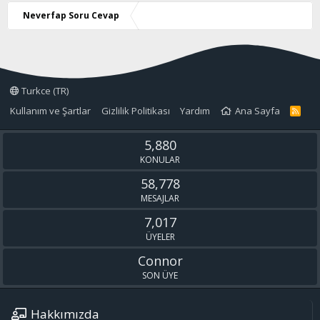
z
o
Neverfap Soru Cevap
y
l
a
Turkce (TR)
Kullanım ve Şartlar
Gizlilik Politikası
Yardım
Ana Sayfa
R
S
S
5,880
KONULAR
58,778
MESAJLAR
7,017
ÜYELER
Connor
SON ÜYE
Hakkımızda