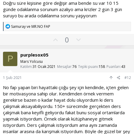
Doğru süre kişisine göre değişir ama bende su var 10 15
günde odaklanma sorunum azaliyo ama krizler 2 gün 3 gün
suruyo bu arada odaklanma sorunu yaşıyorum
T
Samuray
ve
MR.NO FAP
e
p
O
O
0
k
y
l
i
l
l
u
purplesox05
e
P
a
m
r
Mars Yolcusu
:
s
Katılım
31 Ocak 2021
Mesajlar
76
Tepki puanı
158
Puanları
43
u
1 Şub 2021
#12
z
No fap yapan biri hayattaki çoğu şey için kendinde, içten gelen
o
bir motivasyona sahip olur. Kendimden örnek vermem
y
gerekirse bazen o kadar hayat dolu oluyordum ki ders
l
çalışmak aksayabiliyordu. 150+ sürecimde gerçekten ders
a
çalışmak bana keyifli geliyordu fakat bunu sosyal ortamlarda
yapmak istiyordum. Örnek olarak kütüphaneye gitmek
istiyordum. Ders çalışmak istiyordum ama aynı zamanda
insanlar arasına da karışmak istiyordum. Böyle de güzel bir şey