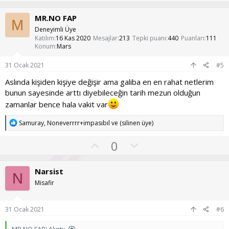
y
l
i
l
l
u
MR.NO FAP
e
M
a
m
r
Deneyimli Üye
:
s
Katılım
16 Kas 2020
Mesajlar
213
Tepki puanı
440
Puanları
111
Konum
Mars
u
z
31 Ocak 2021
#5
o
Aslında kişiden kişiye değişir ama galiba en en rahat netlerim
y
bunun sayesinde arttı diyebileceğin tarih mezun olduğun
l
zamanlar bence hala vakit var
a
T
Samuray
,
Noneverrrr+impasıbıl
ve
(silinen üye)
e
p
O
O
0
k
y
l
i
l
l
u
Narsist
e
N
a
m
r
Misafir
:
s
u
31 Ocak 2021
#6
z
MR.NO FAP' Alıntı: