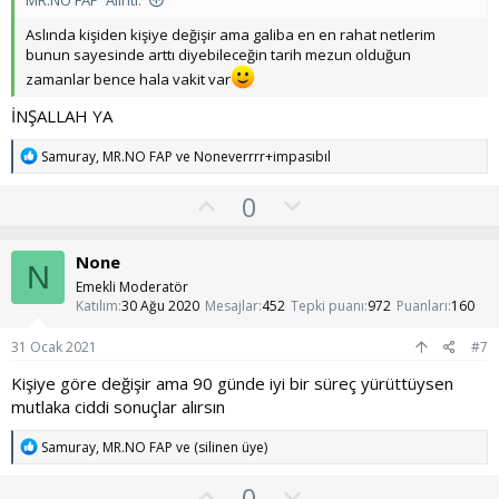
o
y
Aslında kişiden kişiye değişir ama galiba en en rahat netlerim
l
bunun sayesinde arttı diyebileceğin tarih mezun olduğun
a
zamanlar bence hala vakit var
İNŞALLAH YA
T
Samuray
,
MR.NO FAP
ve
Noneverrrr+impasıbıl
e
p
O
O
0
k
y
l
i
l
l
u
None
e
N
a
m
r
Emekli Moderatör
:
s
Katılım
30 Ağu 2020
Mesajlar
452
Tepki puanı
972
Puanları
160
u
31 Ocak 2021
#7
z
Kişiye göre değişir ama 90 günde iyi bir süreç yürüttüysen
o
mutlaka ciddi sonuçlar alırsın
y
l
T
Samuray
,
MR.NO FAP
ve
(silinen üye)
e
a
p
O
O
0
k