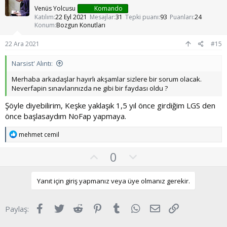
a
m
r
Venüs Yolcusu
Komando
:
s
Katılım
22 Eyl 2021
Mesajlar
31
Tepki puanı
93
Puanları
24
Konum
Bozgun Konutları
u
z
22 Ara 2021
#15
o
Narsist' Alıntı:
y
l
Merhaba arkadaşlar hayırlı akşamlar sizlere bir sorum olacak.
Neverfapin sınavlarınızda ne gibi bir faydası oldu ?
a
Şöyle diyebilirim, Keşke yaklaşık 1,5 yıl önce girdiğim LGS den
önce başlasaydım NoFap yapmaya.
T
mehmet cemil
e
p
O
O
0
k
y
l
i
l
l
u
Yanıt için giriş yapmanız veya üye olmanız gerekir.
e
a
m
r
:
s
Facebook
Twitter
Reddit
Pinterest
Tumblr
WhatsApp
E-posta
Link
Paylaş:
u