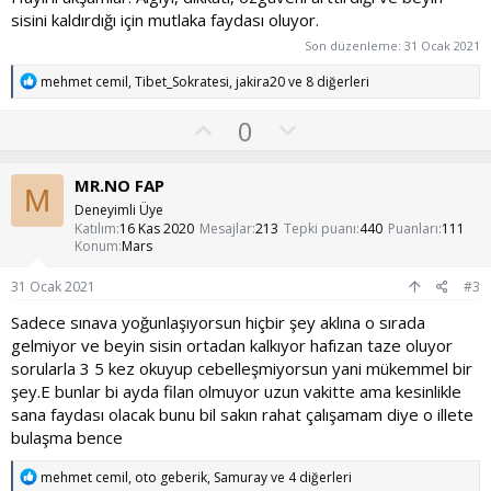
sisini kaldırdığı için mutlaka faydası oluyor.
Son düzenleme:
31 Ocak 2021
T
mehmet cemil
,
Tibet_Sokratesi
,
jakira20
ve 8 diğerleri
e
p
O
O
0
k
y
l
i
l
l
u
MR.NO FAP
e
M
a
m
r
Deneyimli Üye
:
s
Katılım
16 Kas 2020
Mesajlar
213
Tepki puanı
440
Puanları
111
Konum
Mars
u
z
31 Ocak 2021
#3
o
Sadece sınava yoğunlaşıyorsun hiçbir şey aklına o sırada
y
gelmiyor ve beyin sisin ortadan kalkıyor hafızan taze oluyor
l
sorularla 3 5 kez okuyup cebelleşmiyorsun yani mükemmel bir
a
şey.E bunlar bi ayda filan olmuyor uzun vakitte ama kesinlikle
sana faydası olacak bunu bil sakın rahat çalışamam diye o illete
bulaşma bence
T
mehmet cemil
,
oto geberik
,
Samuray
ve 4 diğerleri