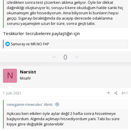
izledikten sonra test çözerken aklıma geliyor. Öyle bir dikkat
dağınıklığı oluşturuyor ki, soruyu 6 kere okuduğum halde sanki hiç
okumamışım gibi hissediyorum. Ama biliyorum ki bunların hepsi
geçiçi. Sigarayı bıraktığımda da acayip derecede odaklanma
sorunu yaşamıştım uzun bir süre, sonra geçti tabii.
Teskkürler tecrübelerini paylaştığın için
T
Samuray
ve
MR.NO FAP
e
p
O
O
0
k
y
l
i
l
l
u
Narsist
e
N
a
m
r
Misafir
:
s
u
1 Şub 2021
#11
z
o
newgame-newrules' Alıntı:
y
Açıkcası ben etkileri öyle aylar değil 2 hafta sonra hissetmeye
l
başlıyordum. Algımda açılmayı hissediyordum yani. Tabi bu süre
kişiye göre değişiklik gösterebilir
a