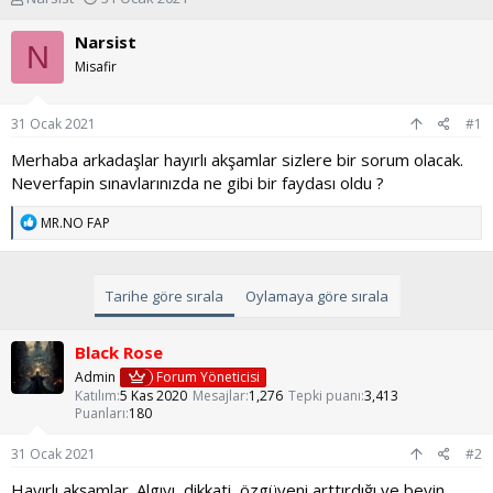
o
a
n
ş
Narsist
N
u
l
Misafir
y
a
u
n
b
g
31 Ocak 2021
#1
a
ı
ş
ç
Merhaba arkadaşlar hayırlı akşamlar sizlere bir sorum olacak.
l
t
Neverfapin sınavlarınızda ne gibi bir faydası oldu ?
a
a
t
r
T
MR.NO FAP
a
i
e
n
h
p
k
i
i
Tarihe göre sırala
Oylamaya göre sırala
l
e
r
Black Rose
:
Admin
Forum Yöneticisi
Katılım
5 Kas 2020
Mesajlar
1,276
Tepki puanı
3,413
Puanları
180
31 Ocak 2021
#2
Hayırlı akşamlar. Algıyı, dikkati, özgüveni arttırdığı ve beyin