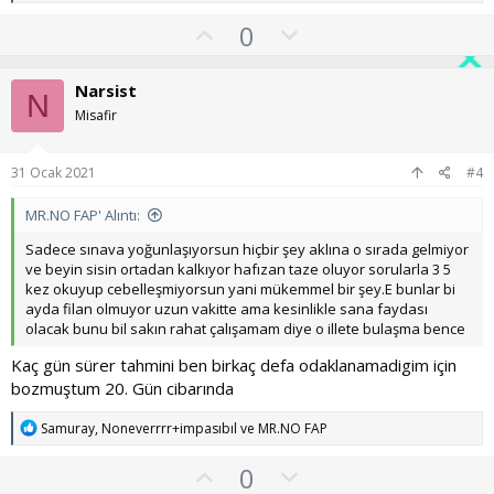
e
p
O
O
0
k
y
l
i
l
l
u
Narsist
e
N
a
m
r
Misafir
:
s
u
31 Ocak 2021
#4
z
o
MR.NO FAP' Alıntı:
y
Sadece sınava yoğunlaşıyorsun hiçbir şey aklına o sırada gelmiyor
l
ve beyin sisin ortadan kalkıyor hafızan taze oluyor sorularla 3 5
kez okuyup cebelleşmiyorsun yani mükemmel bir şey.E bunlar bi
a
ayda filan olmuyor uzun vakitte ama kesinlikle sana faydası
olacak bunu bil sakın rahat çalışamam diye o illete bulaşma bence
Kaç gün sürer tahmini ben birkaç defa odaklanamadigim için
bozmuştum 20. Gün cibarında
T
Samuray
,
Noneverrrr+impasıbıl
ve
MR.NO FAP
e
p
O
O
0
k