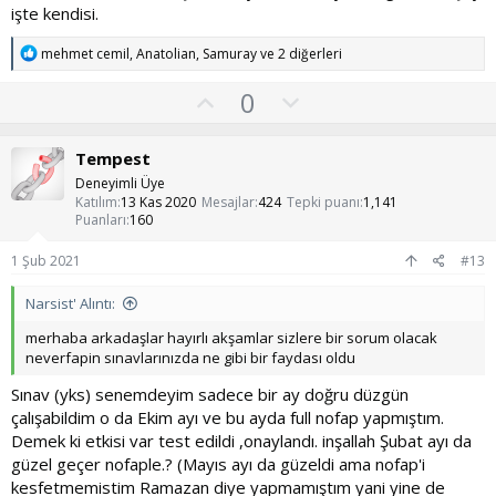
işte kendisi.
T
mehmet cemil
,
Anatolian
,
Samuray
ve 2 diğerleri
e
p
O
O
0
k
y
l
i
l
l
u
Tempest
e
a
m
r
Deneyimli Üye
:
s
Katılım
13 Kas 2020
Mesajlar
424
Tepki puanı
1,141
Puanları
160
u
z
1 Şub 2021
#13
o
Narsist' Alıntı:
y
l
merhaba arkadaşlar hayırlı akşamlar sizlere bir sorum olacak
neverfapin sınavlarınızda ne gibi bir faydası oldu
a
Sınav (yks) senemdeyim sadece bir ay doğru düzgün
çalışabildim o da Ekim ayı ve bu ayda full nofap yapmıştım.
Demek ki etkisi var test edildi ,onaylandı. inşallah Şubat ayı da
güzel geçer nofaple.? (Mayıs ayı da güzeldi ama nofap'i
kesfetmemistim Ramazan diye yapmamıştım yani yine de