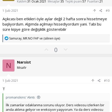
s
Katılım
31 Ocak 2021
Mesajlar
35
Tepki puanı
57
Puanları
21
u
1 Şub 2021
#9
z
Açıkcası ben etkileri öyle aylar değil 2 hafta sonra hissetmeye
o
başlıyordum. Algımda açılmayı hissediyordum yani. Tabi bu
y
süre kişiye göre değişiklik gösterebilir
l
a
T
Samuray
,
MR.NO FAP
ve
(silinen üye)
e
p
O
O
0
k
y
l
i
l
l
u
Narsist
e
N
a
m
r
Misafir
:
s
u
1 Şub 2021
#10
z
T
o
y
promanskins' Alıntı:
l
İlk zamanlar odaklanma sorunu oluyor. Ders videosu izlerken bir
a
anda aklıma geliyor ve ereksiyon yaşıyorum. Ya da ders videosu