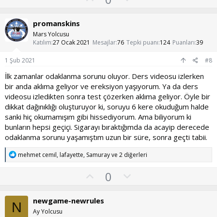
y
l
i
l
l
u
promanskins
e
a
m
r
Mars Yolcusu
:
s
Katılım
27 Ocak 2021
Mesajlar
76
Tepki puanı
124
Puanları
39
u
1 Şub 2021
#8
z
İlk zamanlar odaklanma sorunu oluyor. Ders videosu izlerken
o
bir anda aklıma geliyor ve ereksiyon yaşıyorum. Ya da ders
y
videosu izledikten sonra test çözerken aklıma geliyor. Öyle bir
l
dikkat dağınıklığı oluşturuyor ki, soruyu 6 kere okuduğum halde
a
sanki hiç okumamışım gibi hissediyorum. Ama biliyorum ki
bunların hepsi geçiçi. Sigarayı bıraktığımda da acayip derecede
odaklanma sorunu yaşamıştım uzun bir süre, sonra geçti tabii.
T
mehmet cemil
,
lafayette
,
Samuray
ve 2 diğerleri
e
p
O
O
0
k
y
l
i
l
l
u
newgame-newrules
e
N
a
m
r
Ay Yolcusu
: