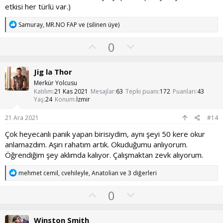
etkisi her türlü var.)
T
Samuray
,
MR.NO FAP
ve
(silinen üye)
e
p
O
O
0
k
y
l
i
l
l
u
Jig la Thor
e
a
m
r
Merkür Yolcusu
:
s
Katılım
21 Kas 2021
Mesajlar
63
Tepki puanı
172
Puanları
43
Yaş
24
Konum
İzmir
u
z
21 Ara 2021
#14
o
Çok heyecanlı panik yapan birisiydim, aynı şeyi 50 kere okur
y
anlamazdım. Aşırı rahatım artık. Okuduğumu anlıyorum.
l
Öğrendiğim şey aklımda kalıyor. Çalışmaktan zevk alıyorum.
a
T
mehmet cemil
,
cvehileyle
,
Anatolian
ve 3 diğerleri
e
p
O
O
0
k
y
l
i
l
l
u
Winston Smith
e