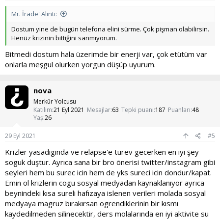
Mr. İrade' Alıntı:
Dostum yine de bugün telefona elini sürme. Çok pişman olabilirsin.
Henüz krizinin bittiğini sanmıyorum.
Bitmedi dostum hala üzerimde bir enerji var, çok etütüm var
onlarla meşgul olurken yorgun düşüp uyurum.
nova
Merkür Yolcusu
Katılım
21 Eyl 2021
Mesajlar
63
Tepki puanı
187
Puanları
48
Yaş
26
29 Eyl 2021
#5
Krizler yasadiginda ve relapse'e turev gecerken en iyi şey
soguk duştur. Ayrıca sana bir bro önerisi twitter/instagram gibi
seyleri hem bu surec icin hem de yks sureci icin dondur/kapat.
Emin ol krizlerin cogu sosyal medyadan kaynaklanıyor ayrıca
beynindeki kısa sureli hafızaya islenen verileri molada sosyal
medyaya magruz bırakırsan ogrendiklerinin bir kısmı
kaydedilmeden silinecektir, ders molalarında en iyi aktivite su