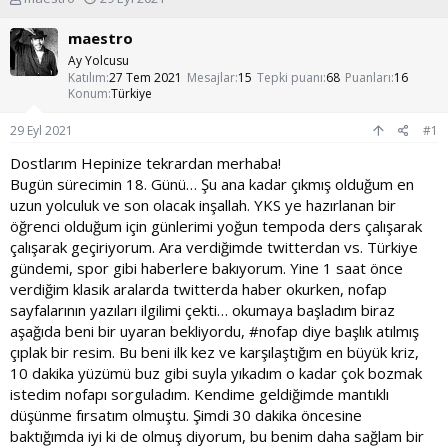
o
a
n
ş
maestro
u
l
Ay Yolcusu
y
a
Katılım
27 Tem 2021
Mesajlar
15
Tepki puanı
68
Puanları
16
u
n
Konum
Türkiye
b
g
a
ı
29 Eyl 2021
#1
ş
ç
l
t
Dostlarım Hepinize tekrardan merhaba!
a
a
Bugün sürecimin 18. Günü… Şu ana kadar çıkmış olduğum en
t
r
uzun yolculuk ve son olacak inşallah. YKS ye hazırlanan bir
a
i
öğrenci olduğum için günlerimi yoğun tempoda ders çalışarak
n
h
çalışarak geçiriyorum. Ara verdiğimde twitterdan vs. Türkiye
i
gündemi, spor gibi haberlere bakıyorum. Yine 1 saat önce
verdiğim klasik aralarda twitterda haber okurken, nofap
sayfalarının yazıları ilgilimi çekti… okumaya başladım biraz
aşağıda beni bir uyaran bekliyordu, #nofap diye başlık atılmış
çıplak bir resim. Bu beni ilk kez ve karşılaştığım en büyük kriz,
10 dakika yüzümü buz gibi suyla yıkadım o kadar çok bozmak
istedim nofapı sorguladım. Kendime geldiğimde mantıklı
düşünme fırsatım olmuştu. Şimdi 30 dakika öncesine
baktığımda iyi ki de olmuş diyorum, bu benim daha sağlam bir