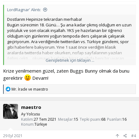
LordRagnar' Alıntı:
Dostlarım Hepinize tekrardan merhaba!
Bugün sürecimin 18. Günü… Şu ana kadar çıkmış olduğum en uzun
yolculuk ve son olacak inşallah. YKS ye hazırlanan bir öğrenci
olduğum için günlerimi yoğun tempoda ders çalışarak çalışarak
geçiriyorum. Ara verdiğimde twitterdan vs. Türkiye gündemi, spor
gibi haberlere bakıyorum. Yine 1 saat önce verdiğim klasik
aralarda twitterda haber okurken, nofap sayfalarının yazıları
ilgilimi çekti… okumaya başladım biraz aşağıda beni bir uyaran
Genişletmek için tıklayın ...
bekliyordu, #nofap diye başlık atılmış çıplak bir resim. Bu beni ilk
kez ve karşılaştığım en büyük kriz, 10 dakika yüzümü buz gibi suyla
Krize yenilmemen güzel, zaten Buggs Bunny olmak da bunu
yıkadım o kadar çok bozmak istedim nofapı sorguladım. Kendime
gerektirir
Devam!
geldiğimde mantıklı düşünme fırsatım olmuştu. Şimdi 30 dakika
öncesine baktığımda iyi ki de olmuş diyorum, bu benim daha
T
Mr. İrade
ve
maestro
sağlam bir şekilde sarılmamı sağladı sürecime… 72 gün sonra
e
büyük mezuniyet yazımda görüşmek üzere Süreciniz daim olsun!
p
k
maestro
i
l
Ay Yolcusu
e
Katılım
27 Tem 2021
Mesajlar
15
Tepki puanı
68
Puanları
16
r
Konum
Türkiye
:
29 Eyl 2021
#4