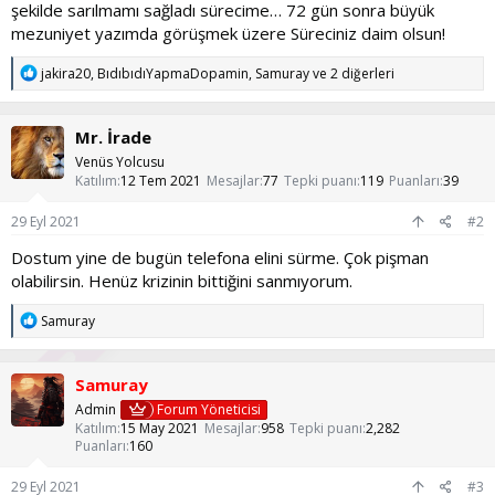
şekilde sarılmamı sağladı sürecime… 72 gün sonra büyük
mezuniyet yazımda görüşmek üzere Süreciniz daim olsun!
T
jakira20
,
BıdıbıdıYapmaDopamin
,
Samuray
ve 2 diğerleri
e
p
k
Mr. İrade
i
l
Venüs Yolcusu
e
Katılım
12 Tem 2021
Mesajlar
77
Tepki puanı
119
Puanları
39
r
:
29 Eyl 2021
#2
Dostum yine de bugün telefona elini sürme. Çok pişman
olabilirsin. Henüz krizinin bittiğini sanmıyorum.
T
Samuray
e
p
k
Samuray
i
l
Admin
Forum Yöneticisi
e
Katılım
15 May 2021
Mesajlar
958
Tepki puanı
2,282
r
Puanları
160
:
29 Eyl 2021
#3