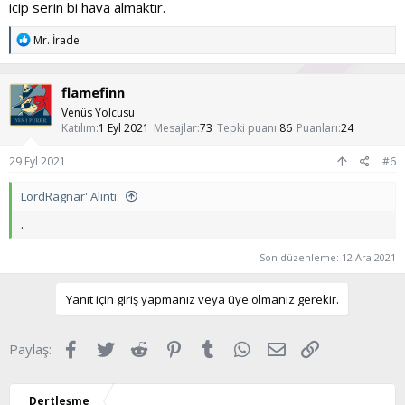
icip serin bi hava almaktır.
T
Mr. İrade
e
p
k
flamefinn
i
l
Venüs Yolcusu
e
Katılım
1 Eyl 2021
Mesajlar
73
Tepki puanı
86
Puanları
24
r
:
29 Eyl 2021
#6
LordRagnar' Alıntı:
.
Son düzenleme:
12 Ara 2021
Yanıt için giriş yapmanız veya üye olmanız gerekir.
Facebook
Twitter
Reddit
Pinterest
Tumblr
WhatsApp
E-posta
Link
Paylaş:
Dertleşme