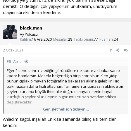
Nöroloji ye gittim b12 de sıkıntı yok. Sanirim strese bağlı
demişti. O dediğini çok yapıyorum unutkanım, unutuyorum
olayını sürekli derim kendime.
black.man
Ay Yolcusu
Katılım
16 Ara 2020
Mesajlar
28
Tepki puanı
77
Puanları
24
2 Ocak 2021
#5
Eff' Alıntı:
Eğer 2 sene sonra izlediğin görüntülere ne kadar az bakarsan o
kadar hatırlarsın. Mesela beğendiğin bir p.star olsun. Sen gidip
bunun çıplak olmayan fotoğrafına bakarsan aklına gelebilir. Hiç
bakmazsan daha hızlı atlatırsın. Tamamen unutmazsın aklında bir
şeyler olur ama büyük ihtimalle doğru olmayan, senin hayal
kurduğun şeyler olur. Beynin o görüntüleri sen hatırlamadıkça
değiştirecektir.
Genişletmek için tıklayın ...
Üniversite anılarında senin için özel olanları hatırlayabilirsin, veya
bir muhabbette anına benzer bir şey geçerse hatırlayabilirsin.
Anladım sağol. inşallah En kısa zamanda bilinç alti temizler
Namazda unutkanlık dikkatini vermediğin için gelişiyor olabilir.
kendini..
Dikkatini bozmadan namaza odaklanırsan bir sorun olacağını