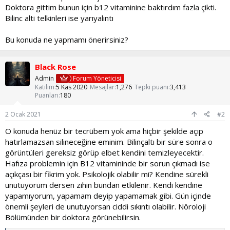
Doktora gittim bunun için b12 vitaminine baktırdım fazla çikti.
Bilinc alti telkinleri ise yarıyalıntı
Bu konuda ne yapmamı önerirsiniz?
Black Rose
Admin
Forum Yöneticisi
Katılım
5 Kas 2020
Mesajlar
1,276
Tepki puanı
3,413
Puanları
180
2 Ocak 2021
#2
O konuda henüz bir tecrübem yok ama hiçbir şekilde açıp
hatırlamazsan silineceğine eminim. Bilinçaltı bir süre sonra o
görüntüleri gereksiz görüp elbet kendini temizleyecektir.
Hafıza problemin için B12 vitamininde bir sorun çıkmadı ise
açıkçası bir fikrim yok. Psikolojik olabilir mi? Kendine sürekli
unutuyorum dersen zihin bundan etkilenir. Kendi kendine
yapamıyorum, yapamam deyip yapamamak gibi. Gün içinde
önemli şeyleri de unutuyorsan ciddi sıkıntı olabilir. Nöroloji
Bölümünden bir doktora görünebilirsin.