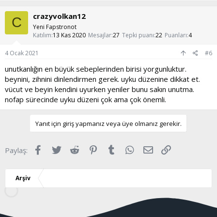
düşünmüyorum.
Verdiğim bilgiler kendi düşüncelerim. Herhangi bir bilimsel kanıtı
crazyvolkan12
C
yoktur.
Yeni Fapstronot
Katılım
13 Kas 2020
Mesajlar
27
Tepki puanı
22
Puanları
4
4 Ocak 2021
#6
unutkanlığın en büyük sebeplerinden birisi yorgunluktur.
beynini, zihnini dinlendirmen gerek. uyku düzenine dikkat et.
vücut ve beyin kendini uyurken yeniler bunu sakın unutma.
nofap sürecinde uyku düzeni çok ama çok önemli.
Yanıt için giriş yapmanız veya üye olmanız gerekir.
Facebook
Twitter
Reddit
Pinterest
Tumblr
WhatsApp
E-posta
Link
Paylaş:
Arşiv