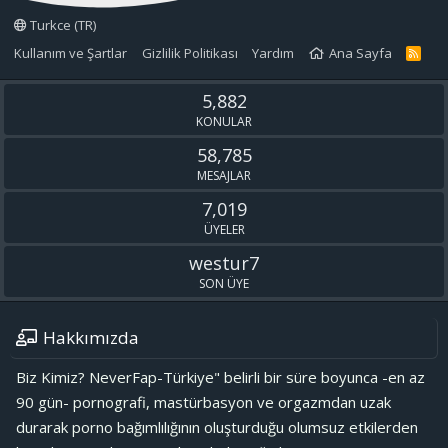
Turkce (TR)
Kullanım ve Şartlar
Gizlilik Politikası
Yardım
Ana Sayfa
R
S
S
5,882
KONULAR
58,785
MESAJLAR
7,019
ÜYELER
westur7
SON ÜYE
Hakkımızda
Biz Kimiz? NeverFap-Türkiye" belirli bir süre boyunca -en az
90 gün- pornografi, mastürbasyon ve orgazmdan uzak
durarak porno bağımlılığının oluşturduğu olumsuz etkilerden