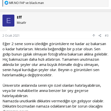
T
MR.NO FAP
ve
black.man
e
p
k
Eff
i
E
l
Misafir
e
r
:
2 Ocak 2021
#3
Eğer 2 sene sonra izlediğin görüntülere ne kadar az bakarsan
o kadar hatırlarsın. Mesela beğendiğin bir p.star olsun. Sen
gidip bunun çıplak olmayan fotoğrafına bakarsan aklına gelebilir.
Hiç bakmazsan daha hızlı atlatırsın. Tamamen unutmazsın
aklında bir şeyler olur ama büyük ihtimalle doğru olmayan,
senin hayal kurduğun şeyler olur. Beynin o görüntüleri sen
hatırlamadıkça değiştirecektir.
Üniversite anılarında senin için özel olanları hatırlayabilirsin,
veya bir muhabbette anına benzer bir şey geçerse
hatırlayabilirsin.
Namazda unutkanlık dikkatini vermediğin için gelişiyor olabilir.
Dikkatini bozmadan namaza odaklanırsan bir sorun olacağını