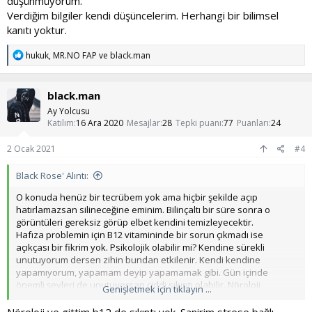
düşünmüyorum.
Verdiğim bilgiler kendi düşüncelerim. Herhangi bir bilimsel
kanıtı yoktur.
T
hukuk
,
MR.NO FAP
ve
black.man
e
p
k
black.man
i
l
Ay Yolcusu
e
Katılım
16 Ara 2020
Mesajlar
28
Tepki puanı
77
Puanları
24
r
:
2 Ocak 2021
#4
Black Rose' Alıntı:
O konuda henüz bir tecrübem yok ama hiçbir şekilde açıp
hatırlamazsan silineceğine eminim. Bilinçaltı bir süre sonra o
görüntüleri gereksiz görüp elbet kendini temizleyecektir.
Hafıza problemin için B12 vitamininde bir sorun çıkmadı ise
açıkçası bir fikrim yok. Psikolojik olabilir mi? Kendine sürekli
unutuyorum dersen zihin bundan etkilenir. Kendi kendine
yapamıyorum, yapamam deyip yapamamak gibi. Gün içinde
önemli şeyleri de unutuyorsan ciddi sıkıntı olabilir. Nöroloji
Genişletmek için tıklayın ...
Bölümünden bir doktora görünebilirsin.