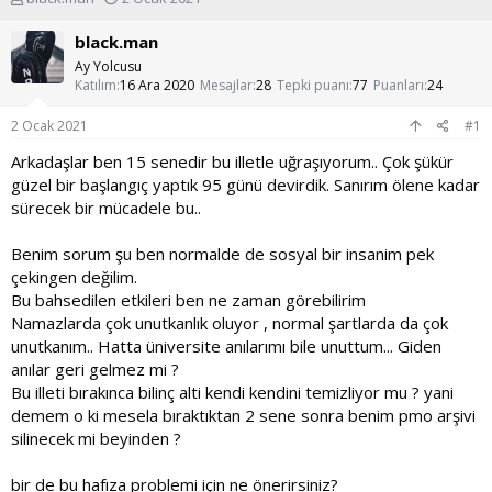
o
a
n
ş
black.man
u
l
Ay Yolcusu
y
a
Katılım
16 Ara 2020
Mesajlar
28
Tepki puanı
77
Puanları
24
u
n
b
g
2 Ocak 2021
#1
a
ı
ş
ç
Arkadaşlar ben 15 senedir bu illetle uğraşıyorum.. Çok şükür
l
t
güzel bir başlangıç yaptık 95 günü devirdik. Sanırım ölene kadar
a
a
sürecek bir mücadele bu..
t
r
a
i
Benim sorum şu ben normalde de sosyal bir insanim pek
n
h
i
çekingen değilim.
Bu bahsedilen etkileri ben ne zaman görebilirim
Namazlarda çok unutkanlık oluyor , normal şartlarda da çok
unutkanım.. Hatta üniversite anılarımı bile unuttum... Giden
anılar geri gelmez mi ?
Bu illeti bırakınca bilinç alti kendi kendini temizliyor mu ? yani
demem o ki mesela bıraktıktan 2 sene sonra benim pmo arşivi
silinecek mi beyinden ?
bir de bu hafıza problemi için ne önerirsiniz?