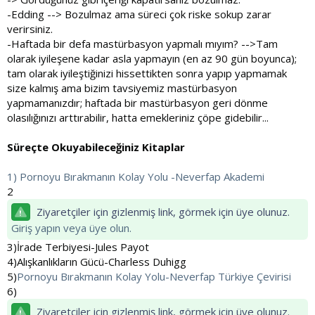
-Edding --> Bozulmaz ama süreci çok riske sokup zarar
verirsiniz.
-Haftada bir defa mastürbasyon yapmalı mıyım? -->Tam
olarak iyileşene kadar asla yapmayın (en az 90 gün boyunca);
tam olarak iyileştiğinizi hissettikten sonra yapıp yapmamak
size kalmış ama bizim tavsiyemiz mastürbasyon
yapmamanızdır; haftada bir mastürbasyon geri dönme
olasılığınızı arttırabilir, hatta emekleriniz çöpe gidebilir...
Süreçte Okuyabileceğiniz Kitaplar
1) Pornoyu Bırakmanın Kolay Yolu -Neverfap Akademi
2
Ziyaretçiler için gizlenmiş link, görmek için üye olunuz.
Giriş yapın veya üye olun.
3)İrade Terbiyesi-Jules Payot
4)Alışkanlıkların Gücü-Charless Duhigg
5)
Pornoyu Bırakmanın Kolay Yolu-Neverfap Türkiye Çevirisi
6)
Ziyaretçiler için gizlenmiş link, görmek için üye olunuz.