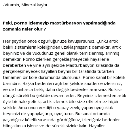
-Vitamin, Mineral kaybı
Peki, porno izlemeyip mastürbasyon yapılmadığında
zamanla neler olur ?
Her şeyden önce özgürlüğünüze kavuşursunuz. Çünkü artık
belirli sistemlerin köleliğinden uzaklaşmışsınız demektir, artık
beyniniz ve de vücudunuz genel olarak temizlenmiş, arınmış
demektir. Porno izlerken gerçekleşmeyecek hayallerle
beraberken ve yine aynı şekilde Mastürbasyon sırasında da
gerçekleşmeyecek hayalleri beynin bir tarafında tutarken
tamamen bir köle durumunda olursunuz. Porno sanal bir kölelik
barındırır. Başka bedenleri açık bir şekilde saatlerce izlersiniz,
ve de hunharca farklı, daha değişik bedenler ararsınız. Bu kısır
döngü sürekli bu şekilde devam eder. Beyniniz izlemekten artık
öyle bir hale gelir ki, artık izlemek bile size etki etmez hiçbir
şekilde. Ama onun verdiği o yapay zevk, yapay uyuşukluk
beyninizi de yapaylaştırıp, uyuşturur. Bu sanal ortamda
yaşadığınız kölelik sırasında gördüğünüz, izlediğiniz bedenler
bilinçaltınıza işlenir ve de sürekli sizinle kalır. Hayaller