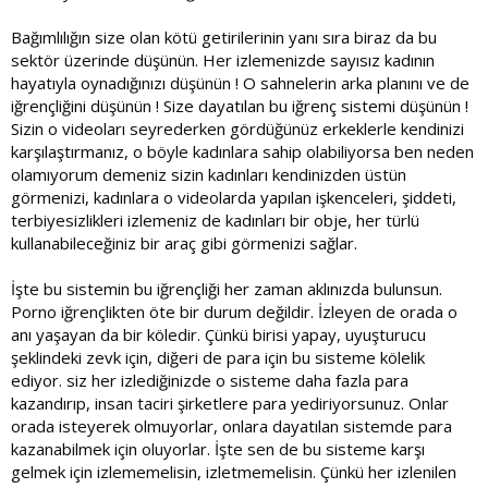
Bağımlılığın size olan kötü getirilerinin yanı sıra biraz da bu
sektör üzerinde düşünün. Her izlemenizde sayısız kadının
hayatıyla oynadığınızı düşünün ! O sahnelerin arka planını ve de
iğrençliğini düşünün ! Size dayatılan bu iğrenç sistemi düşünün !
Sizin o videoları seyrederken gördüğünüz erkeklerle kendinizi
karşılaştırmanız, o böyle kadınlara sahip olabiliyorsa ben neden
olamıyorum demeniz sizin kadınları kendinizden üstün
görmenizi, kadınlara o videolarda yapılan işkenceleri, şiddeti,
terbiyesizlikleri izlemeniz de kadınları bir obje, her türlü
kullanabileceğiniz bir araç gibi görmenizi sağlar.
İşte bu sistemin bu iğrençliği her zaman aklınızda bulunsun.
Porno iğrençlikten öte bir durum değildir. İzleyen de orada o
anı yaşayan da bir köledir. Çünkü birisi yapay, uyuşturucu
şeklindeki zevk için, diğeri de para için bu sisteme kölelik
ediyor. siz her izlediğinizde o sisteme daha fazla para
kazandırıp, insan taciri şirketlere para yediriyorsunuz. Onlar
orada isteyerek olmuyorlar, onlara dayatılan sistemde para
kazanabilmek için oluyorlar. İşte sen de bu sisteme karşı
gelmek için izlememelisin, izletmemelisin. Çünkü her izlenilen