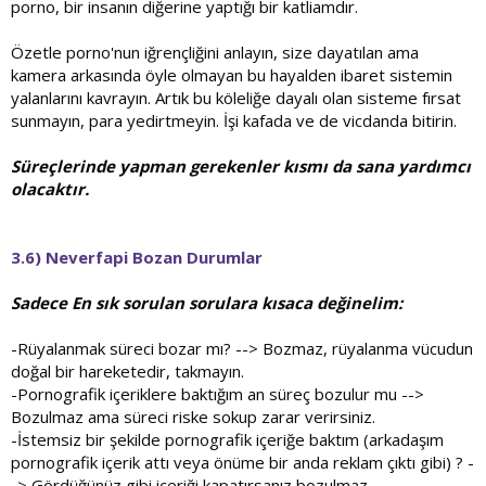
porno, bir insanın diğerine yaptığı bir katliamdır.
Özetle porno'nun iğrençliğini anlayın, size dayatılan ama
kamera arkasında öyle olmayan bu hayalden ibaret sistemin
yalanlarını kavrayın. Artık bu köleliğe dayalı olan sisteme fırsat
sunmayın, para yedirtmeyin. İşi kafada ve de vicdanda bitirin.
Süreçlerinde yapman gerekenler kısmı da sana yardımcı
olacaktır.
3.6) Neverfapi Bozan Durumlar
Sadece En sık sorulan sorulara kısaca değinelim:
-Rüyalanmak süreci bozar mı? --> Bozmaz, rüyalanma vücudun
doğal bir hareketedir, takmayın.
-Pornografik içeriklere baktığım an süreç bozulur mu -->
Bozulmaz ama süreci riske sokup zarar verirsiniz.
-İstemsiz bir şekilde pornografik içeriğe baktım (arkadaşım
pornografik içerik attı veya önüme bir anda reklam çıktı gibi) ? -
-> Gördüğünüz gibi içeriği kapatırsanız bozulmaz.