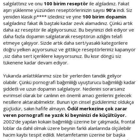
salgılattınız ve onu
100 birim reseptör
ile algıladınız. Fakat
aşırı yüklenme yüzünden reseptörlerinizin sayısı
90'a
indi. Siz
yeniden klasik p**** izlediniz ve yine
100 birim dopamin
salgıladınız fakat ilk baştaki kadar zevk alamadınız. Çünkü artık
daha az reseptör ile algılıyorsunuz. Bu beyninizi deli ediyor ve
daha fazla dopamin salgılatarak reseptörün azlığını telafi
etmeye çalışıyor. Sizde artık daha sert/yasaklı kategorilere
doğru yelken açıyorsunuz ve gittikçe reseptörleriniz kapanıyor
,siz daha sert içeriklere kayıyorsunuz. Bu kısır döngü siz
tükenene kadar devam ediyor.
Yukarıda anlattıklarımız size bir yerlerden tanıdık geliyor
olabilir. Çünkü pornografi bağımlılığı uyuşturucu bağımlılığı kadar
şiddetli ve uzun dopamin salgılatıyor. Nedenini sorarsanız
evrimsel olarak bir canlının en önemli amacı genlerini gelecek
nesillere aktarabilmektir. Bunun için cinsel güdülerimiz oldukça
güçlüdür, sakın hafife almayın.
Ödül merkezine çok zarar
veren pornografi ne yazık ki beyninizi de küçültüyor.
2002’de yapılan kokain bağımlılığı üzerine bir çalışmada, frontal
loblar da dahil olmak üzere beynin farklı alanlarında ölçülebilir
hacim kaybı tespit edildi. Metamfetamin üzerine bir başka