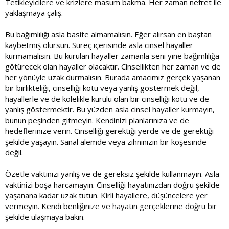
Tetikleyicilere ve krizlere masum bakma. Her zaman nefret ile
yaklaşmaya çalış.
Bu bağımlılığı asla basite almamalısın. Eğer alırsan en baştan
kaybetmiş olursun. Süreç içerisinde asla cinsel hayaller
kurmamalısın. Bu kurulan hayaller zamanla seni yine bağımlılığa
götürecek olan hayaller olacaktır. Cinsellikten her zaman ve de
her yönüyle uzak durmalısın. Burada amacımız gerçek yaşanan
bir birlikteliği, cinselliği kötü veya yanlış göstermek değil,
hayallerle ve de kölelikle kurulu olan bir cinselliği kötü ve de
yanlış göstermektir. Bu yüzden asla cinsel hayaller kurmayın,
bunun peşinden gitmeyin. Kendinizi planlarınıza ve de
hedeflerinize verin. Cinselliği gerektiği yerde ve de gerektiği
şekilde yaşayın. Sanal alemde veya zihninizin bir köşesinde
değil.
Özetle vaktinizi yanlış ve de gereksiz şekilde kullanmayın. Asla
vaktinizi boşa harcamayın. Cinselliği hayatınızdan doğru şekilde
yaşanana kadar uzak tutun. Kirli hayallere, düşüncelere yer
vermeyin. Kendi benliğinize ve hayatın gerçeklerine doğru bir
şekilde ulaşmaya bakın.