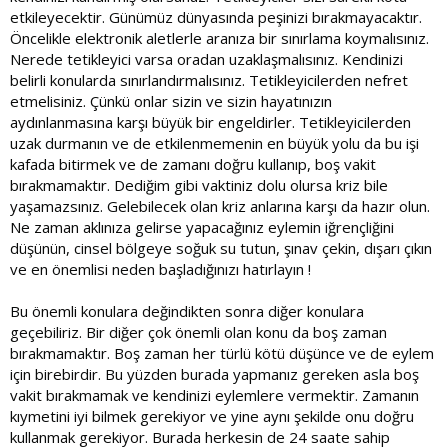
etkileyecektir. Günümüz dünyasında peşinizi bırakmayacaktır.
Öncelikle elektronik aletlerle aranıza bir sınırlama koymalısınız.
Nerede tetikleyici varsa oradan uzaklaşmalısınız. Kendinizi
belirli konularda sınırlandırmalısınız. Tetikleyicilerden nefret
etmelisiniz. Çünkü onlar sizin ve sizin hayatınızın
aydınlanmasına karşı büyük bir engeldirler. Tetikleyicilerden
uzak durmanın ve de etkilenmemenin en büyük yolu da bu işi
kafada bitirmek ve de zamanı doğru kullanıp, boş vakit
bırakmamaktır. Dediğim gibi vaktiniz dolu olursa kriz bile
yaşamazsınız. Gelebilecek olan kriz anlarına karşı da hazır olun.
Ne zaman aklınıza gelirse yapacağınız eylemin iğrençliğini
düşünün, cinsel bölgeye soğuk su tutun, şınav çekin, dışarı çıkın
ve en önemlisi neden başladığınızı hatırlayın !
Bu önemli konulara değindikten sonra diğer konulara
geçebiliriz. Bir diğer çok önemli olan konu da boş zaman
bırakmamaktır. Boş zaman her türlü kötü düşünce ve de eylem
için birebirdir. Bu yüzden burada yapmanız gereken asla boş
vakit bırakmamak ve kendinizi eylemlere vermektir. Zamanın
kıymetini iyi bilmek gerekiyor ve yine aynı şekilde onu doğru
kullanmak gerekiyor. Burada herkesin de 24 saate sahip