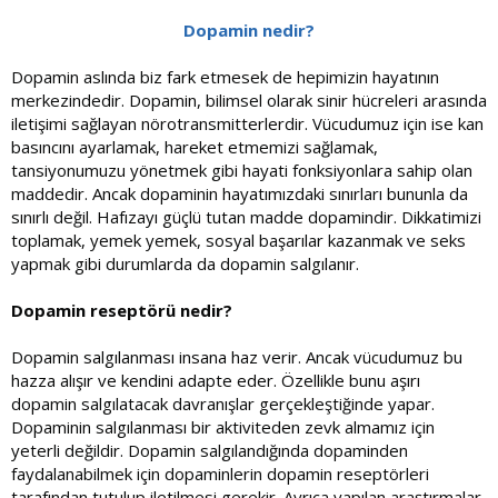
Dopamin nedir?
Dopamin aslında biz fark etmesek de hepimizin hayatının
merkezindedir. Dopamin, bilimsel olarak sinir hücreleri arasında
iletişimi sağlayan nörotransmitterlerdir. Vücudumuz için ise kan
basıncını ayarlamak, hareket etmemizi sağlamak,
tansiyonumuzu yönetmek gibi hayati fonksiyonlara sahip olan
maddedir. Ancak dopaminin hayatımızdaki sınırları bununla da
sınırlı değil. Hafızayı güçlü tutan madde dopamindir. Dikkatimizi
toplamak, yemek yemek, sosyal başarılar kazanmak ve seks
yapmak gibi durumlarda da dopamin salgılanır.
Dopamin reseptörü nedir?
Dopamin salgılanması insana haz verir. Ancak vücudumuz bu
hazza alışır ve kendini adapte eder. Özellikle bunu aşırı
dopamin salgılatacak davranışlar gerçekleştiğinde yapar.
Dopaminin salgılanması bir aktiviteden zevk almamız için
yeterli değildir. Dopamin salgılandığında dopaminden
faydalanabilmek için dopaminlerin dopamin reseptörleri
tarafından tutulup iletilmesi gerekir. Ayrıca yapılan araştırmalar