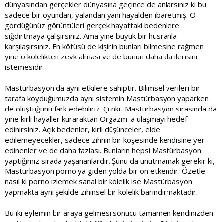
dünyasından gerçekler dünyasına geçince de anlarsınız ki bu
sadece bir oyundan, yalandan yani hayalden ibaretmiş. O
gördüğünüz görüntüleri gerçek hayattaki bedenlere
sığdırtmaya çalışırsınız. Ama yine büyük bir hüsranla
karşılaşırsınız. En kötüsü de kişinin bunları bilmesine rağmen
yine o kölelikten zevk alması ve de bunun daha da ilerisini
istemesidir.
Mastürbasyon da aynı etkilere sahiptir. Bilimsel verileri bir
tarafa koyduğumuzda aynı sistemin Mastürbasyon yaparken
de oluştuğunu fark edebiliriz. Çünkü Mastürbasyon sırasında da
yine kirli hayaller kuraraktan Orgazm 'a ulaşmayı hedef
edinirsiniz. Açık bedenler, kirli düşünceler, elde
edilemeyecekler, sadece zihnin bir köşesinde kendisine yer
edinenler ve de daha fazlası. Bunların hepsi Mastürbasyon
yaptığımız sırada yaşananlardır. Şunu da unutmamak gerekir ki,
Mastürbasyon porno'ya giden yolda bir ön etkendir. Özetle
nasıl ki porno izlemek sanal bir kölelik ise Mastürbasyon
yapmakta aynı şekilde zihinsel bir kölelik barındırmaktadır.
Bu iki eylemin bir araya gelmesi sonucu tamamen kendinizden