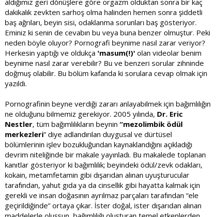
aldığımız geri dönüşlere göre orgazm olduktan sonra bir kaç
dakikalık zevkten sarhoş olma halinden hemen sonra şiddetli
baş ağrıları, beyin sisi, odaklanma sorunları baş gösteriyor.
Eminiz ki senin de cevabın bu veya buna benzer olmuştur. Peki
neden böyle oluyor? Pornografi beynime nasıl zarar veriyor?
Herkesin yaptığı ve oldukça
'masum(!)'
olan videolar benim
beynime nasıl zarar verebilir? Bu ve benzeri sorular zihninde
doğmuş olabilir. Bu bölüm kafanda ki sorulara cevap olmak için
yazıldı.
Pornografinin beyne verdiği zararı anlayabilmek için bağımlılığın
ne olduğunu bilmemiz gerekiyor. 2005 yılında,
Dr. Eric
Nestler
, tüm bağımlılıkların beynin
“mezolimbik ödül
merkezleri
” diye adlandırılan duygusal ve dürtüsel
bölümlerinin işlev bozukluğundan kaynaklandığını açıkladığı
devrim niteliğinde bir makale yayınladı. Bu makalede toplanan
kanıtlar gösteriyor ki bağımlılık; beyindeki ödül/zevk odakları,
kokain, metamfetamin gibi dışarıdan alınan uyuşturucular
tarafından, yahut gıda ya da cinsellik gibi hayatta kalmak için
gerekli ve insan doğasının ayrılmaz parçaları tarafından “ele
geçirildiğinde” ortaya çıkar. İster doğal, ister dışarıdan alınan
maddelerle oluşsun, bağımlılığı oluşturan temel etkenlerden