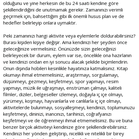
olduğunu ve yine herkesin de bu 24 saati kendine göre
şekillendirdiğini de unutmamak gerekir. Zamanınızı verimli
geçirmek için, bahsettiğim gibi ilk önemli husus plan ve de
hedefler belirleyip onlara uymaktır.
Peki zamanınızı hangi aktivite veya eylemlerle doldurabilirsiniz?
Burası kişiden kişiye değişir. Ama kendinizi her şeyden önce
geleceğinize vermelisiniz. Önünüzde sizin geleceğinizi
belirleyecek bir durum, eylem var ise, öncelikle ona hazırlanın
ve kendinizi ondan en iyi sonucu alacak şekilde biçimlendirin.
Onun dışında hobileri kesinlikle hayatınıza katmalısınız. Kitap
okumayı ihmal etmemelisiniz, araştırmayı, sorgulamayı,
düşünmeyi, gezmeyi, keşfetmeyi, spor yapmayı, resim
yapmayı, müzik ile uğraşmayı, enstrüman çalmayı, kaliteli
filmler, diziler, belgeseller izlemeyi, doğayla iç içe olmayı,
yürümeyi, koşmayı, hayvanlarla ve canlılarla iç içe olmayı,
aktivitelerde bulunmayı, sosyalleşmeyi, kendinizi, toplumunuzu
keşfetmeyi, dininizi, inancınızı, tarihinizi, coğrafyanızı
keşfetmeyi ve de öğrenmeyi ihmal etmemelisiniz. Bu ve buna
benzer birçok aktiviteyi kendinize göre şekillendirebilirsiniz.
Kendinizi her yönden geliştirip, nicelikli ve nitelikli bir birey