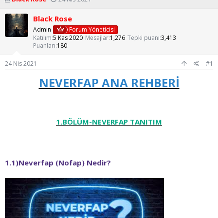
o
a
n
ş
Black Rose
u
l
Admin
Forum Yöneticisi
y
a
Katılım
5 Kas 2020
Mesajlar
1,276
Tepki puanı
3,413
u
n
Puanları
180
b
g
a
ı
24 Nis 2021
#1
ş
ç
l
t
NEVERFAP ANA REHBERİ
a
a
t
r
a
i
n
h
1.BÖLÜM-NEVERFAP TANITIM
i
1.1)Neverfap (Nofap) Nedir?