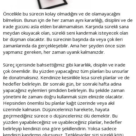
Öncelikle bu sürecin kolay olmadığını ve de olamayacağını
bilmelisin. Bunun için de her zaman aynı kararlılığı, disiplini ve de
irade gücünü asla elden bırakmamalısın. Karşında sürekli sana
meydan okuyacak olan, sürekli seni kandırmak isteyecek olan
bir düşman olacaktır. Bu sürecinin başında da veya çok ileri
zamanlarında da gerçekleşebilir. Ama her şeyden önce sizin
yapmanız gereken, her zaman uyanık kalmanızdır.
Süreç içerisinde bahsettiğimiz gibi kararlılık, disiplin ve irade
çok önemlidir. Bu yüzden yapacağınız tüm planları bu unsurlar
ile donatmalısınız. Kendinize kesinlikle kısa süreli planlar ve de
hedefler belirleyin. Bir sonraki gün, bir sonraki hafta adına
yapacağınız eylemleri şimdiden belirleyin. Bu şekilde zaman
yönetimi ile zamanı doğru kullanmak sizin elinizde olacaktır.
Hepsinden önemlisi bu planlar kağıt üzerinde veya akıl
üzerinde kalmasın. Düşüncelerinizi harekete, hayata
geçirmediğiniz sürece o düşünceleriniz ölü demektir. Bu
yüzden yapabileceğiniz ve uyabileceğiniz planlar, hedefler
belirleyip kendinizi ona göre şekillendirin. Yoksa sadece
kendinizi kandırmış olursunuz. Tetikleyiciler sizi sürekli kötü