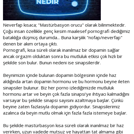
Neverfap kısaca; "Mastürbasyon orucu" olarak bilinmektedir.
Çoğu insan özellikle genç kesim maalesef pornografi dediğimiz
bataklığa düşmüş durumda... Buna karşılık "nofap/neverfap"
denen bir akım ortaya çıktı.
Pornografi, kısa süreli olarak inanılmaz bir dopamin sağlar
ancak orgazm olduktan sonra bu mutluluk etkisi çok hızlı bir
şekilde son bulur. Bunun nedeni ise sinapsilerdir.
Beynimizin içinde bulunan dopamin bölgesinin içinde haz
aldığında artan dopamin hormonu ve bu hormonu beyne ileten
sinapsiler bulunur. Biz her porno izlediğimizde mutluluk
hormonu artar ve beyin çok fazla sinapsi'ye ihtiyacı kalmadığını
varsayar bu şekilde sinapsi sayısını azaltmaya başlar. Çünkü
beyine zaten fazlasıyla dopamin gidiyordur. Sinapsilerimiz
azalınca da beyin mutlu olmak için fazla fazla istemeye başlar.
Bu şekilde mastürbasyon kısa süreli olarak inanılmaz bir haz
verirken, uzun vadede mutsuz ve hayattan tat almama gibi