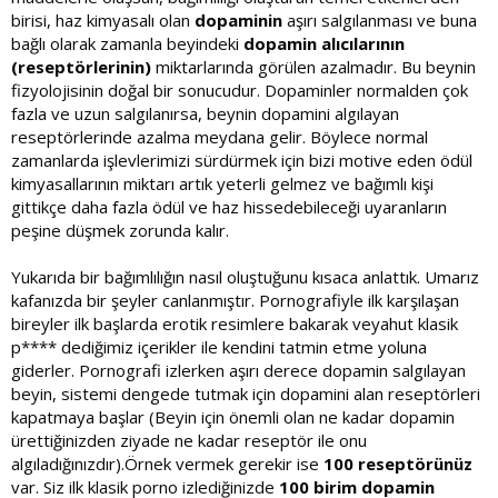
birisi, haz kimyasalı olan
dopaminin
aşırı salgılanması ve buna
bağlı olarak zamanla beyindeki
dopamin alıcılarının
(reseptörlerinin)
miktarlarında görülen azalmadır. Bu beynin
fizyolojisinin doğal bir sonucudur. Dopaminler normalden çok
fazla ve uzun salgılanırsa, beynin dopamini algılayan
reseptörlerinde azalma meydana gelir. Böylece normal
zamanlarda işlevlerimizi sürdürmek için bizi motive eden ödül
kimyasallarının miktarı artık yeterli gelmez ve bağımlı kişi
gittikçe daha fazla ödül ve haz hissedebileceği uyaranların
peşine düşmek zorunda kalır.
Yukarıda bir bağımlılığın nasıl oluştuğunu kısaca anlattık. Umarız
kafanızda bir şeyler canlanmıştır. Pornografiyle ilk karşılaşan
bireyler ilk başlarda erotik resimlere bakarak veyahut klasik
p**** dediğimiz içerikler ile kendini tatmin etme yoluna
giderler. Pornografi izlerken aşırı derece dopamin salgılayan
beyin, sistemi dengede tutmak için dopamini alan reseptörleri
kapatmaya başlar (Beyin için önemli olan ne kadar dopamin
ürettiğinizden ziyade ne kadar reseptör ile onu
algıladığınızdır).Örnek vermek gerekir ise
100 reseptörünüz
var. Siz ilk klasik porno izlediğinizde
100 birim dopamin