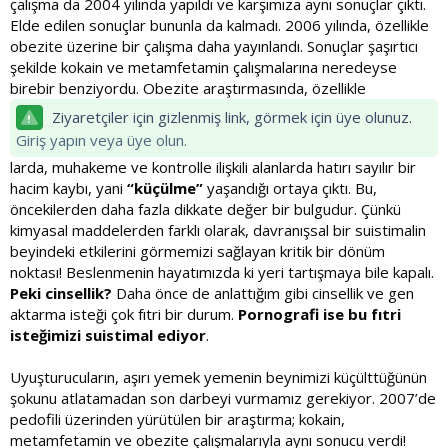
çalışma da 2004 yılında yapıldı ve karşımıza aynı sonuçlar çıktı.
Elde edilen sonuçlar bununla da kalmadı. 2006 yılında, özellikle
obezite üzerine bir çalışma daha yayınlandı. Sonuçlar şaşırtıcı
şekilde kokain ve metamfetamin çalışmalarına neredeyse
birebir benziyordu. Obezite araştırmasında, özellikle
Ziyaretçiler için gizlenmiş link, görmek için üye olunuz.
Giriş yapın veya üye olun.
larda, muhakeme ve kontrolle ilişkili alanlarda hatırı sayılır bir
hacim kaybı, yani
“küçülme”
yaşandığı ortaya çıktı. Bu,
öncekilerden daha fazla dikkate değer bir bulgudur. Çünkü
kimyasal maddelerden farklı olarak, davranışsal bir suistimalin
beyindeki etkilerini görmemizi sağlayan kritik bir dönüm
noktası! Beslenmenin hayatımızda ki yeri tartışmaya bile kapalı.
Peki cinsellik?
Daha önce de anlattığım gibi cinsellik ve gen
aktarma isteği çok fıtri bir durum.
Pornografi ise bu fıtri
isteğimizi suistimal ediyor
.
Uyuşturucuların, aşırı yemek yemenin beynimizi küçülttüğünün
şokunu atlatamadan son darbeyi vurmamız gerekiyor. 2007’de
pedofili üzerinden yürütülen bir araştırma; kokain,
metamfetamin ve obezite çalışmalarıyla aynı sonucu verdi!