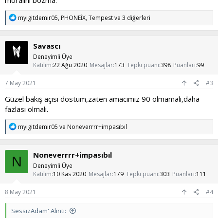
moralini bozma.
T
myigitdemir05
,
PHONEİX
,
Tempest
ve 3 diğerleri
e
p
k
Savascı
i
l
Deneyimli Üye
e
Katılım
22 Ağu 2020
Mesajlar
173
Tepki puanı
398
Puanları
99
r
:
7 May 2021
#3
Güzel bakış açısı dostum,zaten amacımız 90 olmamalı,daha
fazlası olmalı.
T
myigitdemir05
ve
Noneverrrr+impasıbıl
e
p
k
Noneverrrr+impasıbıl
i
N
l
Deneyimli Üye
e
Katılım
10 Kas 2020
Mesajlar
179
Tepki puanı
303
Puanları
111
r
:
8 May 2021
#4
SessizAdam' Alıntı: