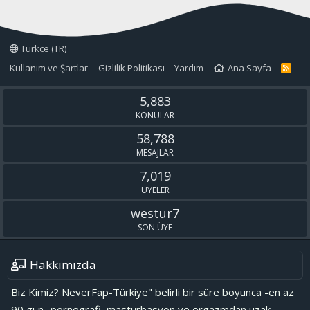
Turkce (TR)
Kullanım ve Şartlar
Gizlilik Politikası
Yardım
Ana Sayfa
R
S
S
5,883
KONULAR
58,788
MESAJLAR
7,019
ÜYELER
westur7
SON ÜYE
Hakkımızda
Biz Kimiz? NeverFap-Türkiye" belirli bir süre boyunca -en az
90 gün- pornografi, mastürbasyon ve orgazmdan uzak