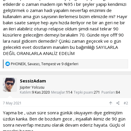
etkilerdir o zaman madem işin %95 i bir şeyler yapıp kendimizi
geliştirmek o zaman hadi yapalım neverfap enzimini de
kullanalım ama gün sayısının ilerlemesi bizim elimizde mi? Hayır
bakın saate saniye hep aynı hızda ilerliyor ne bir an geri ne bir
an ileri alabiliriz oturup relapse oldum şimdi nasıl tekrar 90
küsürlere geleceğim demeyi bırakalım 70. Günde niye offf 90
lara nasıl gidicem demedin? Çünkü zaman geçecek ve o gün
gelecekti evet dostlarım inanalım bu bağımlılığı SAYILARLA
DEĞİL ORANLARLA ANALİZ EDELİM
T
PHONEİX
,
Savascı
,
Tempest
ve 9 diğerleri
e
p
k
SessizAdam
i
l
Jüpiter Yolcusu
e
Katılım
9 Kas 2020
Mesajlar
114
Tepki puanı
271
Puanları
84
r
:
7 May 2021
#2
Yapma be , uzun süre sonra günlük okuyayım diye gelmiştim
üzdün kanka. Ben de bozdum gece , inşaallah ikimiz de 90 gün
sonra neverfap mezunu olarak devam ederiz hayata. Güçlü ol