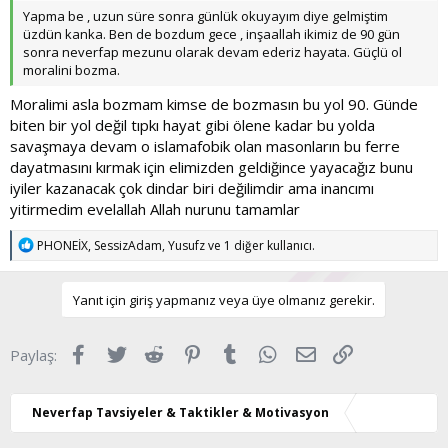
Yapma be , uzun süre sonra günlük okuyayım diye gelmiştim
üzdün kanka. Ben de bozdum gece , inşaallah ikimiz de 90 gün
sonra neverfap mezunu olarak devam ederiz hayata. Güçlü ol
moralini bozma.
Moralimi asla bozmam kimse de bozmasın bu yol 90. Günde
biten bir yol değil tıpkı hayat gibi ölene kadar bu yolda
savaşmaya devam o islamafobik olan masonların bu ferre
dayatmasını kırmak için elimizden geldiğince yayacağız bunu
iyiler kazanacak çok dindar biri değilimdir ama inancımı
yitirmedim evelallah Allah nurunu tamamlar
T
PHONEİX
,
SessizAdam
,
Yusufz
ve 1 diğer kullanıcı.
e
p
k
Yanıt için giriş yapmanız veya üye olmanız gerekir.
i
l
e
Facebook
Twitter
Reddit
Pinterest
Tumblr
WhatsApp
E-posta
Link
Paylaş:
r
:
Neverfap Tavsiyeler & Taktikler & Motivasyon