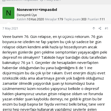
o
a
n
ş
Noneverrrr+impasıbıl
N
u
l
Deneyimli Üye
y
a
Katılım
10 Kas 2020
Mesajlar
179
Tepki puanı
303
Puanları
111
u
n
b
g
7 May 2021
#1
a
ı
ş
ç
Veee bumm 76. Gün relapse, en iyi üçüncü rekorum. 76 gün
l
t
boyunca ne izledim ne fap yaptım bu çok iyi sadece bir gün
a
a
relapse oldum kendimi anlık hazla iyi hissediyorum ancak
t
r
ilerleyen günlerde geri çekilme semptomları yaşayacağım peki
a
i
depresif mi olmalıyım? Tabikide hayır bardağın dolu tarafından
n
h
i
bakmalıyız 76 ya 1. Geçenler de hesapladım neverfapten
haberdar olduğumdan bu yana bağımlılığımı 8 de 1 ine
düşürmüşüm bu da çok iyi bir rakam. Evet enerjim düştü evet
isteksizlik oldu ama abartmaya gerek yok bağımlı olduğumuz
zamanlar ölmedik yaşıyorduk şuan iyi konumdayız buna
üzülmememiz lazım nosebo yapıyoruz belkide o depresif
halden çıkamıyoruz unutun gitsin relapse oldum ve forumda
yazan etkiler şuan kayboldu demeyi, ne geldi ki gitsin bu bir
enzim bu başlı başına bir fayda vermez belki birkaç tane verir
gerisi hep neverfapı kullanarak yaptığımız şeylerle gelen