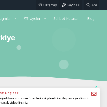
Giriş Yap
Kayıt Ol
Ara
aşımlar
Üyeler
Sohbet Kutusu
Blog
rkiye
ime Geç >>>
aşadığınız sorun ve önerilerinizi yöneticiler ile paylaşabilirsiniz.
yarak gidebilirsiniz.