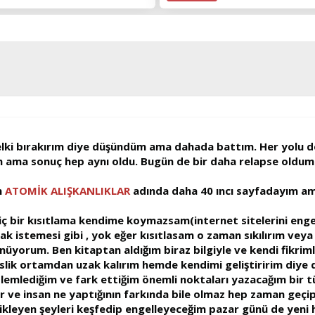
elki bırakırım diye düşündüm ama dahada battım. Her yolu d
um ama sonuç hep aynı oldu. Bugün de bir daha relapse oldum
m
ATOMİK ALIŞKANLIKLAR
adında daha 40 ıncı sayfadayım am
iç bir kısıtlama kendime koymazsam(internet sitelerini enge
 istemesi gibi , yok eğer kısıtlasam o zaman sıkılırım veya 
üyorum. Ben kitaptan aldığım biraz bilgiyle ve kendi fikrimle
pislik ortamdan uzak kalırım hemde kendimi geliştiririm diy
mlediğim ve fark ettiğim önemli noktaları yazacağım bir tür
r ve insan ne yaptığının farkında bile olmaz hep zaman geçip
ikleyen şeyleri keşfedip engelleyeceğim pazar günü de yen