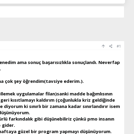
#1
enedim ama sonuç başarısızlıkla sonuçlandı. Neverfap
.
a çok şey öğrendim(tavsiye ederim.).
llemek uygulamalar filan)sanki madde bağımlısının
geri kısıtlamayı kaldırım (çoğunlukla kriz geldiğinde
 diyorum ki sınırlı bir zamana kadar sınırlandırır isem
e düşünüyorum.
lü farkındalık gibi düşünebiliriz çünkü pmo insanın
 gider.
i haftaya güzel bir program yapmayı düşünüyorum.