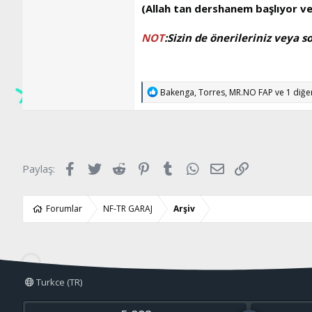
(Allah tan dershanem başlıyor v
NOT
:
Sizin de önerileriniz veya so
T
Bakenga
,
Torres
,
MR.NO FAP
ve 1 diğer
e
p
k
i
l
e
Facebook
Twitter
Reddit
Pinterest
Tumblr
WhatsApp
E-posta
Link
Paylaş:
r
:
Forumlar
NF-TR GARAJ
Arşiv
Turkce (TR)