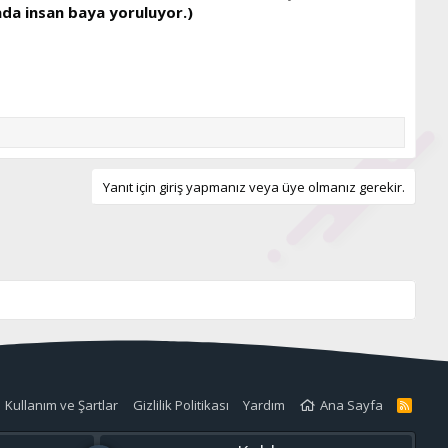
da insan baya yoruluyor.)
Yanıt için giriş yapmanız veya üye olmanız gerekir.
Kullanım ve Şartlar
Gizlilik Politikası
Yardım
Ana Sayfa
R
S
S