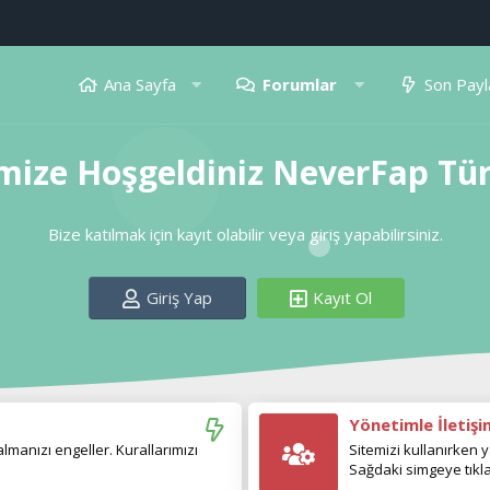
Ana Sayfa
Forumlar
Son Payl
mize Hoşgeldiniz NeverFap Tü
Bize katılmak için kayıt olabilir veya giriş yapabilirsiniz.
Giriş Yap
Kayıt Ol
Yönetimle İletiş
manızı engeller. Kurallarımızı
Sitemizi kullanırken y
Sağdaki simgeye tıkla