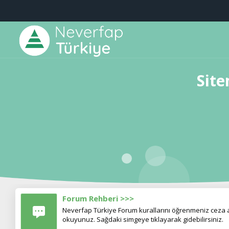
Site
Forum Rehberi >>>
Neverfap Türkiye Forum kurallarını öğrenmeniz ceza al
okuyunuz. Sağdaki simgeye tıklayarak gidebilirsiniz.