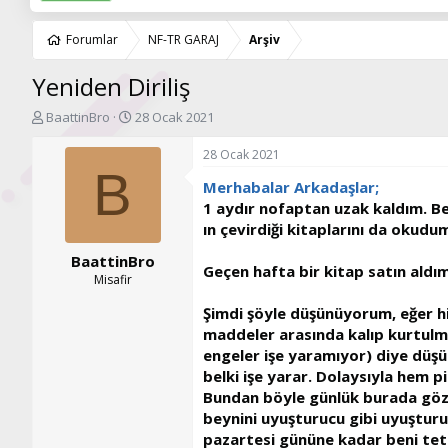
Forumlar
NF-TR GARAJ
Arşiv
Yeniden Diriliş
K
B
BaattinBro
28 Ocak 2021
o
a
n
ş
28 Ocak 2021
u
l
B
Merhabalar Arkadaşlar;
y
a
u
n
1 aydır nofaptan uzak kaldım. B
b
g
ın çevirdiği kitaplarını da okud
a
ı
BaattinBro
ş
ç
Geçen hafta bir kitap satın aldı
l
t
Misafir
a
a
Şimdi şöyle düşünüyorum, eğer h
t
r
a
i
maddeler arasında kalıp kurtulmak
n
h
engeler işe yaramıyor) diye düşün
i
belki işe yarar. Dolaysıyla hem 
Bundan böyle günlük burada gözle
beynini uyuşturucu gibi uyuşturu
pazartesi gününe kadar beni tet