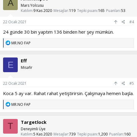
A
l
Mars Yolcusu
e
Katılım
9 Kas 2020
Mesajlar
119
Tepki puanı
165
Puanları
53
r
:
22 Ocak 2021
#4
24 günde 30 bin yaptım 136 binden her şey mümkün.
T
MR.NO FAP
e
p
k
Eff
i
E
l
Misafir
e
r
:
22 Ocak 2021
#5
Koca 5 ay var. Rahat rahat yetiştirirsin. Çalışmaya hemen başla.
T
MR.NO FAP
e
p
k
Targetlock
i
T
l
Deneyimli Üye
e
Katılım
5 Kas 2020
Mesajlar
739
Tepki puanı
1,200
Puanları
160