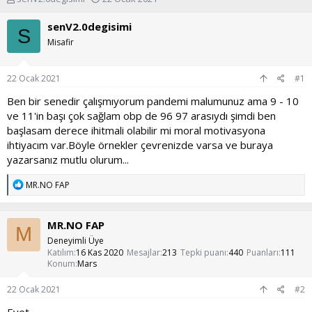
o
a
n
ş
senV2.0degisimi
S
u
l
Misafir
y
a
u
n
b
g
22 Ocak 2021
#1
a
ı
ş
ç
Ben bir senedir çalışmıyorum pandemi malumunuz ama 9 - 10
l
t
ve 11'in başı çok sağlam obp de 96 97 arasıydı şimdi ben
a
a
başlasam derece ihitmali olabilir mi moral motivasyona
t
r
ihtiyacım var.Böyle örnekler çevrenizde varsa ve buraya
a
i
yazarsanız mutlu olurum...
n
h
i
T
MR.NO FAP
e
p
k
MR.NO FAP
i
M
l
Deneyimli Üye
e
Katılım
16 Kas 2020
Mesajlar
213
Tepki puanı
440
Puanları
111
r
Konum
Mars
:
22 Ocak 2021
#2
Evet