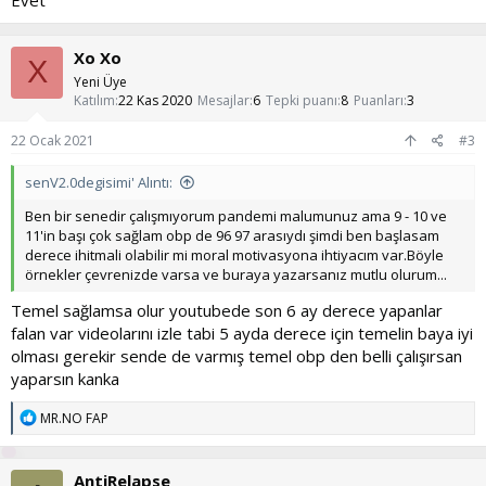
Xo Xo
X
Yeni Üye
Katılım
22 Kas 2020
Mesajlar
6
Tepki puanı
8
Puanları
3
22 Ocak 2021
#3
senV2.0degisimi' Alıntı:
Ben bir senedir çalışmıyorum pandemi malumunuz ama 9 - 10 ve
11'in başı çok sağlam obp de 96 97 arasıydı şimdi ben başlasam
derece ihitmali olabilir mi moral motivasyona ihtiyacım var.Böyle
örnekler çevrenizde varsa ve buraya yazarsanız mutlu olurum...
Temel sağlamsa olur youtubede son 6 ay derece yapanlar
falan var videolarını izle tabi 5 ayda derece için temelin baya iyi
olması gerekir sende de varmış temel obp den belli çalışırsan
yaparsın kanka
T
MR.NO FAP
e
p
k
AntiRelapse
i