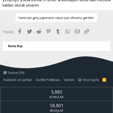
kaldım olucak umarım.
Yanıt için giriş yapmanız veya üye olmanız gerekir.
Facebook
Twitter
Reddit
Pinterest
Tumblr
WhatsApp
E-posta
Link
Paylaş:
Konu Dışı
Turkce (TR)
Kullanım ve Şartlar
Gizlilik Politikası
Yardım
Ana Sayfa
R
S
S
5,885
KONULAR
58,801
MESAJLAR