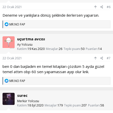
r
:
22 Ocak 2021
#6
Deneme ve yanlışlara dönüş şeklinde ilerlersen yaparsın.
T
MR.NO FAP
e
p
k
uçurtma avcısı
i
l
Ay Yolcusu
e
Katılım
19 Kas 2020
Mesajlar
26
Tepki puanı
50
Puanları
14
r
:
22 Ocak 2021
#7
ben 0 dan başladım en temel kitapları çözdüm 5 ayda güzel
temel attım obp 60 sen yapamassan ayıp olur knk.
T
MR.NO FAP
e
p
k
surec
i
l
Merkür Yolcusu
e
Katılım
18 Eyl 2020
Mesajlar
179
Tepki puanı
207
Puanları
58
r
: