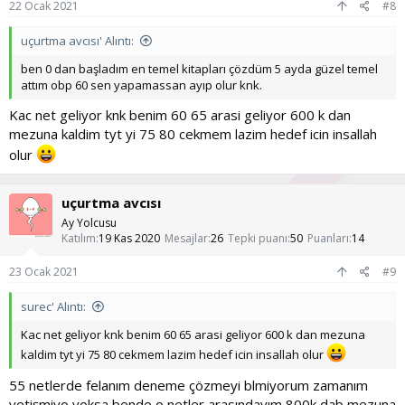
22 Ocak 2021
#8
uçurtma avcısı' Alıntı:
ben 0 dan başladım en temel kitapları çözdüm 5 ayda güzel temel
attım obp 60 sen yapamassan ayıp olur knk.
Kac net geliyor knk benim 60 65 arasi geliyor 600 k dan
mezuna kaldim tyt yi 75 80 cekmem lazim hedef icin insallah
olur
uçurtma avcısı
Ay Yolcusu
Katılım
19 Kas 2020
Mesajlar
26
Tepki puanı
50
Puanları
14
23 Ocak 2021
#9
surec' Alıntı:
Kac net geliyor knk benim 60 65 arasi geliyor 600 k dan mezuna
kaldim tyt yi 75 80 cekmem lazim hedef icin insallah olur
55 netlerde felanım deneme çözmeyi blmiyorum zamanım
yetişmiyo yoksa bende o netler arasındayım 800k dab mezuna