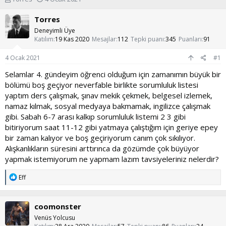
o
a
n
ş
Torres
u
l
Deneyimli Üye
y
a
Katılım
19 Kas 2020
Mesajlar
112
Tepki puanı
345
Puanları
91
u
n
b
g
4 Ocak 2021
#1
a
ı
ş
ç
Selamlar 4. gündeyim öğrenci olduğum için zamanımın büyük bir
l
t
bölümü boş geçiyor neverfable birlikte sorumluluk listesi
a
a
yaptım ders çalışmak, şınav mekik çekmek, belgesel izlemek,
t
r
namaz kılmak, sosyal medyaya bakmamak, ingilizce çalışmak
a
i
gibi. Sabah 6-7 arası kalkıp sorumluluk listemi 2 3 gibi
n
h
i
bitiriyorum saat 11-12 gibi yatmaya çalıştığım için geriye epey
bir zaman kalıyor ve boş geçiriyorum canım çok sıkılıyor.
Alışkanlıkların süresini arttırınca da gözümde çok büyüyor
yapmak istemiyorum ne yapmam lazım tavsiyeleriniz nelerdir?
T
Eff
e
p
k
coomonster
i
l
Venüs Yolcusu
e