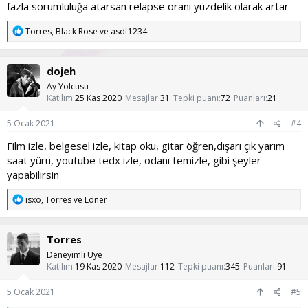
fazla sorumluluğa atarsan relapse oranı yüzdelik olarak artar
T
Torres
,
Black Rose
ve
asdf1234
e
p
k
dojeh
i
l
Ay Yolcusu
e
Katılım
25 Kas 2020
Mesajlar
31
Tepki puanı
72
Puanları
21
r
:
5 Ocak 2021
#4
Film izle, belgesel izle, kitap oku, gitar öğren,dışarı çık yarım
saat yürü, youtube tedx izle, odanı temizle, gibi şeyler
yapabilirsin
T
isxo
,
Torres
ve
Loner
e
p
k
Torres
i
l
Deneyimli Üye
e
Katılım
19 Kas 2020
Mesajlar
112
Tepki puanı
345
Puanları
91
r
:
5 Ocak 2021
#5