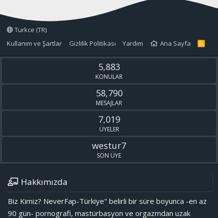
Turkce (TR)
Kullanım ve Şartlar
Gizlilik Politikası
Yardım
Ana Sayfa
R
S
S
5,883
KONULAR
58,790
MESAJLAR
7,019
ÜYELER
westur7
SON ÜYE
Hakkımızda
Biz Kimiz? NeverFap-Türkiye" belirli bir süre boyunca -en az
90 gün- pornografi, mastürbasyon ve orgazmdan uzak