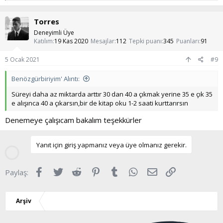
p
k
Torres
i
l
Deneyimli Üye
e
Katılım
19 Kas 2020
Mesajlar
112
Tepki puanı
345
Puanları
91
r
:
5 Ocak 2021
#9
Benözgürbiriyim' Alıntı:
Süreyi daha az miktarda arttır 30 dan 40 a çıkmak yerine 35 e çık 35
e alışınca 40 a çıkarsın,bir de kitap oku 1-2 saati kurttarırsın
Denemeye çalışıcam bakalım teşekkürler
Yanıt için giriş yapmanız veya üye olmanız gerekir.
Facebook
Twitter
Reddit
Pinterest
Tumblr
WhatsApp
E-posta
Link
Paylaş:
Arşiv