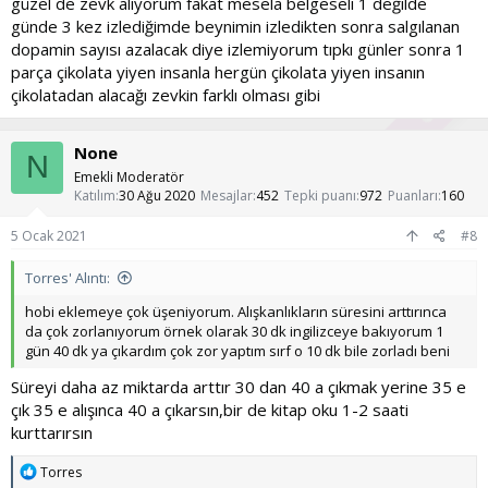
güzel de zevk alıyorum fakat mesela belgeseli 1 değilde
günde 3 kez izlediğimde beynimin izledikten sonra salgılanan
dopamin sayısı azalacak diye izlemiyorum tıpkı günler sonra 1
parça çikolata yiyen insanla hergün çikolata yiyen insanın
çikolatadan alacağı zevkin farklı olması gibi
None
N
Emekli Moderatör
Katılım
30 Ağu 2020
Mesajlar
452
Tepki puanı
972
Puanları
160
5 Ocak 2021
#8
Torres' Alıntı:
hobi eklemeye çok üşeniyorum. Alışkanlıkların süresini arttırınca
da çok zorlanıyorum örnek olarak 30 dk ingilizceye bakıyorum 1
gün 40 dk ya çıkardım çok zor yaptım sırf o 10 dk bile zorladı beni
Süreyi daha az miktarda arttır 30 dan 40 a çıkmak yerine 35 e
çık 35 e alışınca 40 a çıkarsın,bir de kitap oku 1-2 saati
kurttarırsın
T
Torres
e