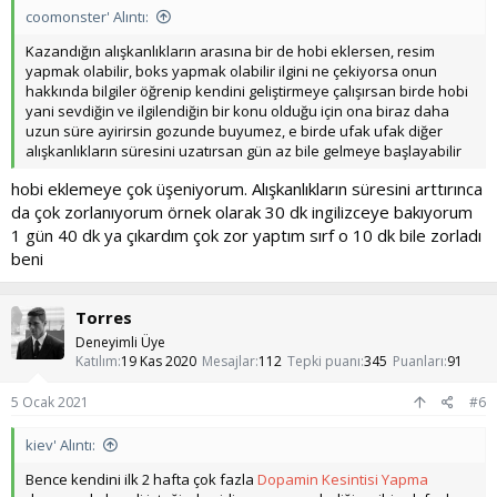
coomonster' Alıntı:
Kazandığın alışkanlıkların arasına bir de hobi eklersen, resim
yapmak olabilir, boks yapmak olabilir ilgini ne çekiyorsa onun
hakkında bilgiler öğrenip kendini geliştirmeye çalışırsan birde hobi
yani sevdiğin ve ilgilendiğin bir konu olduğu için ona biraz daha
uzun süre ayirirsin gozunde buyumez, e birde ufak ufak diğer
alışkanlıkların süresini uzatırsan gün az bile gelmeye başlayabilir
hobi eklemeye çok üşeniyorum. Alışkanlıkların süresini arttırınca
da çok zorlanıyorum örnek olarak 30 dk ingilizceye bakıyorum
1 gün 40 dk ya çıkardım çok zor yaptım sırf o 10 dk bile zorladı
beni
Torres
Deneyimli Üye
Katılım
19 Kas 2020
Mesajlar
112
Tepki puanı
345
Puanları
91
5 Ocak 2021
#6
kiev' Alıntı:
Bence kendini ilk 2 hafta çok fazla
Dopamin Kesintisi Yapma