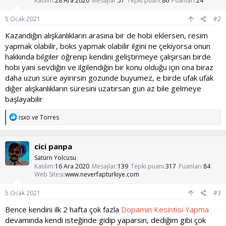
Katılım
28 Ara 2020
Mesajlar
57
Tepki puanı
86
Puanları
24
r
:
5 Ocak 2021
#2
Kazandığın alışkanlıkların arasına bir de hobi eklersen, resim
yapmak olabilir, boks yapmak olabilir ilgini ne çekiyorsa onun
hakkında bilgiler öğrenip kendini geliştirmeye çalışırsan birde
hobi yani sevdiğin ve ilgilendiğin bir konu olduğu için ona biraz
daha uzun süre ayirirsin gozunde buyumez, e birde ufak ufak
diğer alışkanlıkların süresini uzatırsan gün az bile gelmeye
başlayabilir
T
isxo
ve
Torres
e
p
k
cici panpa
i
l
Satürn Yolcusu
e
Katılım
16 Ara 2020
Mesajlar
139
Tepki puanı
317
Puanları
84
r
Web Sitesi
www.neverfapturkiye.com
:
5 Ocak 2021
#3
Bence kendini ilk 2 hafta çok fazla
Dopamin Kesintisi Yapma
devamında kendi isteğinde gidip yaparsın, dediğim gibi çok