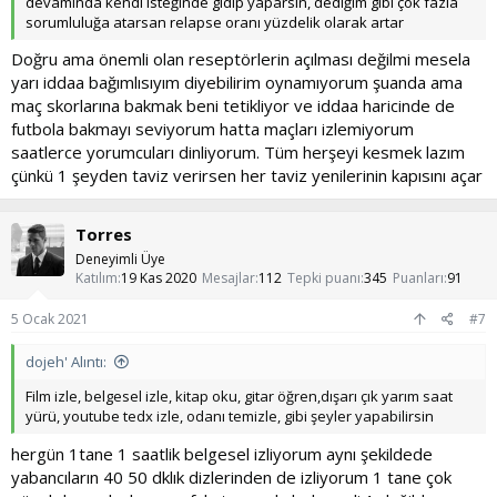
devamında kendi isteğinde gidip yaparsın, dediğim gibi çok fazla
sorumluluğa atarsan relapse oranı yüzdelik olarak artar
Doğru ama önemli olan reseptörlerin açılması değilmi mesela
yarı iddaa bağımlısıyım diyebilirim oynamıyorum şuanda ama
maç skorlarına bakmak beni tetikliyor ve iddaa haricinde de
futbola bakmayı seviyorum hatta maçları izlemiyorum
saatlerce yorumcuları dinliyorum. Tüm herşeyi kesmek lazım
çünkü 1 şeyden taviz verirsen her taviz yenilerinin kapısını açar
Torres
Deneyimli Üye
Katılım
19 Kas 2020
Mesajlar
112
Tepki puanı
345
Puanları
91
5 Ocak 2021
#7
dojeh' Alıntı:
Film izle, belgesel izle, kitap oku, gitar öğren,dışarı çık yarım saat
yürü, youtube tedx izle, odanı temizle, gibi şeyler yapabilirsin
hergün 1tane 1 saatlik belgesel izliyorum aynı şekildede
yabancıların 40 50 dklık dizlerinden de izliyorum 1 tane çok