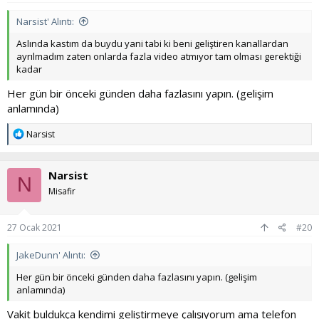
Narsist' Alıntı:
Aslında kastım da buydu yani tabi ki beni geliştiren kanallardan
ayrılmadım zaten onlarda fazla video atmıyor tam olması gerektiği
kadar
Her gün bir önceki günden daha fazlasını yapın. (gelişim
anlamında)
T
Narsist
e
p
k
Narsist
i
N
l
Misafir
e
r
:
27 Ocak 2021
#20
JakeDunn' Alıntı:
Her gün bir önceki günden daha fazlasını yapın. (gelişim
anlamında)
Vakit buldukça kendimi geliştirmeye çalışıyorum ama telefon