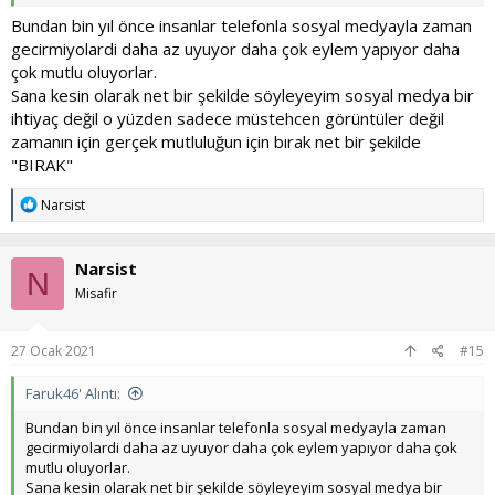
buradaki sorum dinlenmek için ne yapmalıyız telefon dışında yüce
Allah inşirah süresinde boş kaplamamızı yorulduğumuzda başka
Bundan bin yıl önce insanlar telefonla sosyal medyayla zaman
bir ise yonelmemizi istiyor ama bahsettiğim gibi boş ye gircem
gecirmiyolardi daha az uyuyor daha çok eylem yapıyor daha
kafamı başka şeylerle muhatap etmek istemiyorum yani
çok mutlu oluyorlar.
anlayacağınız bu ikilemde kaldım fikirlerinizi paylaşırsanız
Sana kesin olarak net bir şekilde söyleyeyim sosyal medya bir
sevinirim
ihtiyaç değil o yüzden sadece müstehcen görüntüler değil
zamanın için gerçek mutluluğun için bırak net bir şekilde
"BIRAK"
T
Narsist
e
p
k
Narsist
i
N
l
Misafir
e
r
:
27 Ocak 2021
#15
Faruk46' Alıntı:
Bundan bin yıl önce insanlar telefonla sosyal medyayla zaman
gecirmiyolardi daha az uyuyor daha çok eylem yapıyor daha çok
mutlu oluyorlar.
Sana kesin olarak net bir şekilde söyleyeyim sosyal medya bir