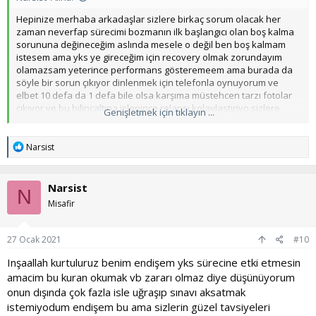
Hepinize merhaba arkadaşlar sizlere birkaç sorum olacak her
zaman neverfap sürecimi bozmanın ilk başlangıcı olan boş kalma
sorununa değineceğim aslında mesele o değil ben boş kalmam
istesem ama yks ye gireceğim için recovery olmak zorundayım
olamazsam yeterince performans gösteremeem ama burada da
söyle bir sorun çıkıyor dinlenmek için telefonla oynuyorum ve
elbet 10 defa da 1 defa bile olsa karşıma müstehcen tarzı fotolar
çıkıyor ve bu bilinçaltına islenince relapsı kolaylastiriyo sizlere
Genişletmek için tıklayın ...
buradaki sorum dinlenmek için ne yapmalıyız telefon dışında yüce
Allah inşirah süresinde boş kaplamamızı yorulduğumuzda başka
T
bir ise yonelmemizi istiyor ama bahsettiğim gibi boş ye gircem
Narsist
e
kafamı başka şeylerle muhatap etmek istemiyorum yani
p
anlayacağınız bu ikilemde kaldım fikirlerinizi paylaşırsanız
k
sevinirim
Narsist
i
N
[/QUO#yanlızdeğilsindostum... daha birkaç gün önceye kadar
l
Misafir
bende öykeydim, ama seninle aramızdaki fark ben sadece 3 sene
e
önce 6 ay tek sosyal medya kullandım. Bence sende bunu
r
birakmalısın, her ne kadar gözünü korumaya çalışsa da, bazen işe
:
27 Ocak 2021
#10
yaramıyor, nefis ve şeytan boş durmuyor. Şu ana kadar
telefonumda hiç kalıcı oyun olmadı en fazla 1 gün oynar sillerdim
Inşaallah kurtuluruz benim endişem yks sürecine etki etmesin
şimdi ise oyunları hiç oynamıyorum kendini meşgul edecek
amacim bu kuran okumak vb zararı olmaz diye düşünüyorum
şeylerle bul. Eğer bir oyun veya sosyal medya bağımlısıysan acilen
onun dışında çok fazla isle uğraşıp sınavı aksatmak
onlardan kurtulmaya çalış, ve eğer namazı kilmıyorsan bence
istemiyodum endişem bu ama sizlerin güzel tavsiyeleri
hemen öğrenip başlamalısın kuran okumaýı bilmiyorsan hemen