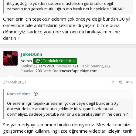
ihtiyaç değil o yüzden sadece müstehcen görüntüler değil
zamanın için gerçek mutluluğun için bırak net bir şekilde "BIRAK"
Önerilerin için teşekkür ederim çok önceye değil bundan 30 yıl
öncesinde bile anlattıkların şeklinde idi yaşam bizde buna
dönmeliyiz. sadece youtube var onu da bırakayaım mı ne
dersin ?
JakeDunn
Admin
Topluluk Yöneticisi
Katılım
22 Tem 2020
Mesajlar
721
Tepki puanı
2,332
Puanları
200
Web Sitesi
neverfapturkiye.com
27 Ocak 2021
#16
Narsist' Alıntı:
Önerilerin için teşekkür ederim çok önceye değil bundan 30 yıl
öncesinde bile anlattıkların şeklinde idi yaşam bizde buna
dönmeliyiz. sadece youtube var onu da bırakayaım mı ne dersin ?
Sosyal medyayı tamamen bırakın demiyoruz. Mesela kendinizi
geliştirmek için kullanın. İngilizce öğrenme videolari izleyin, tarih