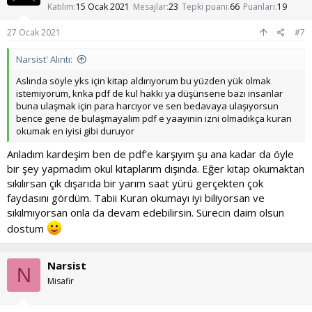
Katılım
15 Ocak 2021
Mesajlar
23
Tepki puanı
66
Puanları
19
27 Ocak 2021
#7
Narsist' Alıntı:
Aslında söyle yks için kitap aldırıyorum bu yüzden yük olmak
istemiyorum, knka pdf de kul hakkı ya düşünsene bazı insanlar
buna ulaşmak için para harcıyor ve sen bedavaya ulaşıyorsun
bence gene de bulaşmayalım pdf e yaayınin izni olmadıkça kuran
okumak en iyisi gibi duruyor
Anladım kardeşim ben de pdf'e karşıyım şu ana kadar da öyle
bir şey yapmadım okul kitaplarım dışında. Eğer kitap okumaktan
sıkılırsan çık dışarıda bir yarım saat yürü gerçekten çok
faydasını gördüm. Tabii Kuran okumayı iyi biliyorsan ve
sıkılmıyorsan onla da devam edebilirsin. Sürecin daim olsun
dostum
Narsist
N
Misafir