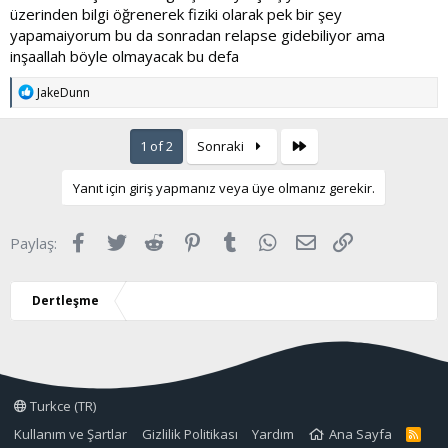
üzerinden bilgi öğrenerek fiziki olarak pek bir şey
yapamaiyorum bu da sonradan relapse gidebiliyor ama
inşaallah böyle olmayacak bu defa
T
JakeDunn
e
p
k
Son
1 of 2
Sonraki
i
l
e
Yanıt için giriş yapmanız veya üye olmanız gerekir.
r
:
Facebook
Twitter
Reddit
Pinterest
Tumblr
WhatsApp
E-posta
Link
Paylaş:
Dertleşme
Turkce (TR)
Kullanım ve Şartlar
Gizlilik Politikası
Yardım
Ana Sayfa
R
S