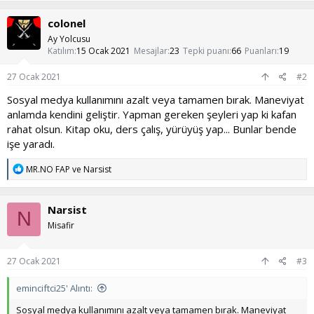
colonel
Ay Yolcusu
Katılım
15 Ocak 2021
Mesajlar
23
Tepki puanı
66
Puanları
19
27 Ocak 2021
#2
Sosyal medya kullanımını azalt veya tamamen bırak. Maneviyat
anlamda kendini geliştir. Yapman gereken şeyleri yap ki kafan
rahat olsun. Kitap oku, ders çalış, yürüyüş yap... Bunlar bende
işe yaradı.
T
MR.NO FAP
ve
Narsist
e
p
k
Narsist
i
N
l
Misafir
e
r
:
27 Ocak 2021
#3
eminciftci25' Alıntı:
Sosyal medya kullanımını azalt veya tamamen bırak. Maneviyat