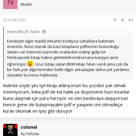
N
l
Misafir
e
r
:
27 Ocak 2021
#6
eminciftci25' Alıntı:
Kardeşim eğer maddi imkanın kısıtlıysa sahaflara bakmanı
öneririm. İkinci olarak da bazı kitapların pdflerinin bulunduğu
siteler var internet üzerinde oralardan indirip gidip bir
fotokopicide kitap haline getirtebilirsin(korsana karşıyız ama
öğrenciyiz
. Ucuz kitap satan BKM kitap falan vardı ama çok da
bir fark yok diğerlerinden belki diğer arkadaşlar daha çok yardımcı
olacaktır bu konu hakkında.
Aslında söyle yks için kitap aldırıyorum bu yüzden yük olmak
istemiyorum, knka pdf de kul hakkı ya düşünsene bazı insanlar
buna ulaşmak için para harcıyor ve sen bedavaya ulaşıyorsun
bence gene de bulaşmayalım pdf e yaayınin izni olmadıkça
kuran okumak en iyisi gibi duruyor
colonel
Ay Yolcusu