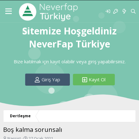
Sitemize Hoşgeldiniz
NeverFap Türkiye
Bize katılmak için kayıt olabilir veya giriş yapabilirsiniz.
Giriş Yap
Kayıt Ol
Dertleşme
Boş kalma sorunsalı
K
B
Narsist
27 Ocak 2021