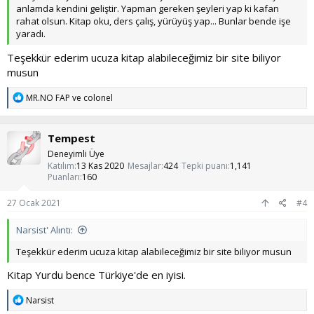
anlamda kendini geliştir. Yapman gereken şeyleri yap ki kafan
rahat olsun. Kitap oku, ders çalış, yürüyüş yap... Bunlar bende işe
yaradı.
Teşekkür ederim ucuza kitap alabileceğimiz bir site biliyor
musun
T
MR.NO FAP
ve
colonel
e
p
k
Tempest
i
l
Deneyimli Üye
e
Katılım
13 Kas 2020
Mesajlar
424
Tepki puanı
1,141
r
Puanları
160
:
27 Ocak 2021
#4
Narsist' Alıntı:
Teşekkür ederim ucuza kitap alabileceğimiz bir site biliyor musun
Kitap Yurdu bence Türkiye'de en iyisi.
T
Narsist
e