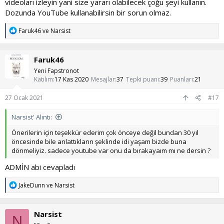
videoları izleyin yani size yararı olabilecek çoğu şeyi kullanın.
Dozunda YouTube kullanabilirsin bir sorun olmaz.
T
Faruk46
ve
Narsist
e
p
k
Faruk46
i
l
Yeni Fapstronot
e
Katılım
17 Kas 2020
Mesajlar
37
Tepki puanı
39
Puanları
21
r
:
27 Ocak 2021
#17
Narsist' Alıntı:
Önerilerin için teşekkür ederim çok önceye değil bundan 30 yıl
öncesinde bile anlattıkların şeklinde idi yaşam bizde buna
dönmeliyiz. sadece youtube var onu da bırakayaım mı ne dersin ?
ADMİN abi cevapladı
T
JakeDunn
ve
Narsist
e
p
k
Narsist
i
N