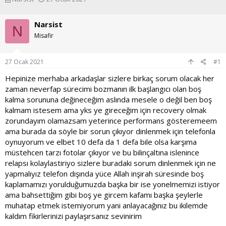
o
a
n
ş
Narsist
u
l
N
y
a
Misafir
u
n
b
g
27 Ocak 2021
#1
a
ı
ş
ç
Hepinize merhaba arkadaşlar sizlere birkaç sorum olacak her
l
t
zaman neverfap sürecimi bozmanın ilk başlangıcı olan boş
a
a
t
r
kalma sorununa değineceğim aslında mesele o değil ben boş
a
i
kalmam istesem ama yks ye gireceğim için recovery olmak
n
h
zorundayım olamazsam yeterince performans gösteremeem
i
ama burada da söyle bir sorun çıkıyor dinlenmek için telefonla
oynuyorum ve elbet 10 defa da 1 defa bile olsa karşıma
müstehcen tarzı fotolar çıkıyor ve bu bilinçaltına islenince
relapsı kolaylastiriyo sizlere buradaki sorum dinlenmek için ne
yapmalıyız telefon dışında yüce Allah inşirah süresinde boş
kaplamamızı yorulduğumuzda başka bir ise yonelmemizi istiyor
ama bahsettiğim gibi boş ye gircem kafamı başka şeylerle
muhatap etmek istemiyorum yani anlayacağınız bu ikilemde
kaldım fikirlerinizi paylaşırsanız sevinirim