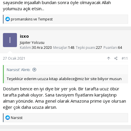
sayasinde inşaallah bundan sonra öyle olmayacak Allah
öğrenmelisin bence bunları öğrenmek çok basit YouTube den bak.
yolumuzu açık etsin...
Manevi destek çok önemli eğer gerçekten o desteği hak eder ver o
desteği alırsan karşında hiç bir bağımlılık duramaz İNŞALLAH.
T
Hepimiz bu beladan kurtuluruz İNŞALLAH. Başarılar...
promanskins
ve
Tempest
e
p
k
isxo
i
I
l
Jüpiter Yolcusu
e
Katılım
30 Ara 2020
Mesajlar
148
Tepki puanı
227
Puanları
64
r
:
27 Ocak 2021
#11
Narsist' Alıntı:
Teşekkür ederim ucuza kitap alabileceğimiz bir site biliyor musun
Dostum bence en iyi diye bir yer yok. Bir tarafta ucuz öbür
tarafta pahalı oluyor. Sana tavsiyem fiyatlarını karşılaştırıp
alman yönünde. Ama genel olarak Amazona prime üye olursan
eğer çok daha ucuza alırsın.
T
Narsist
e
p