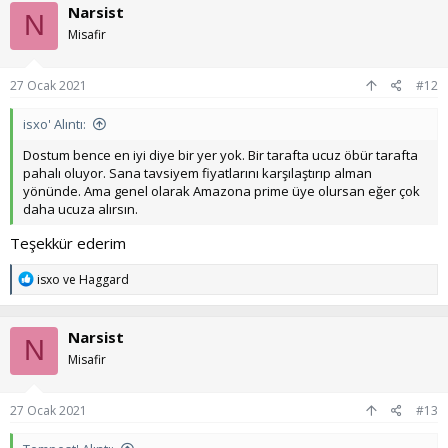
k
Narsist
i
N
l
Misafir
e
r
:
27 Ocak 2021
#12
isxo' Alıntı:
Dostum bence en iyi diye bir yer yok. Bir tarafta ucuz öbür tarafta
pahalı oluyor. Sana tavsiyem fiyatlarını karşılaştırıp alman
yönünde. Ama genel olarak Amazona prime üye olursan eğer çok
daha ucuza alırsın.
Teşekkür ederim
T
isxo
ve
Haggard
e
p
k
Narsist
i
N
l
Misafir
e
r
:
27 Ocak 2021
#13