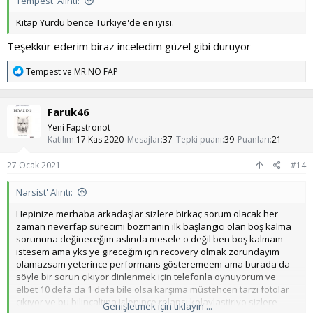
Tempest' Alıntı:
Kitap Yurdu bence Türkiye'de en iyisi.
Teşekkür ederim biraz inceledim güzel gibi duruyor
T
Tempest
ve
MR.NO FAP
e
p
k
Faruk46
i
l
Yeni Fapstronot
e
Katılım
17 Kas 2020
Mesajlar
37
Tepki puanı
39
Puanları
21
r
:
27 Ocak 2021
#14
Narsist' Alıntı:
Hepinize merhaba arkadaşlar sizlere birkaç sorum olacak her
zaman neverfap sürecimi bozmanın ilk başlangıcı olan boş kalma
sorununa değineceğim aslında mesele o değil ben boş kalmam
istesem ama yks ye gireceğim için recovery olmak zorundayım
olamazsam yeterince performans gösteremeem ama burada da
söyle bir sorun çıkıyor dinlenmek için telefonla oynuyorum ve
elbet 10 defa da 1 defa bile olsa karşıma müstehcen tarzı fotolar
çıkıyor ve bu bilinçaltına islenince relapsı kolaylastiriyo sizlere
Genişletmek için tıklayın ...