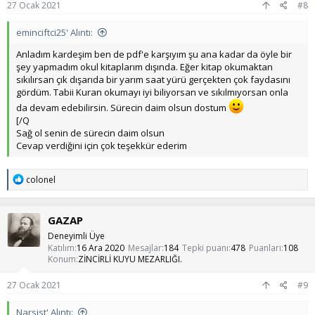
27 Ocak 2021
#8
eminciftci25' Alıntı:
Anladım kardeşim ben de pdf'e karşıyım şu ana kadar da öyle bir
şey yapmadım okul kitaplarım dışında. Eğer kitap okumaktan
sıkılırsan çık dışarıda bir yarım saat yürü gerçekten çok faydasını
gördüm. Tabii Kuran okumayı iyi biliyorsan ve sıkılmıyorsan onla
da devam edebilirsin. Sürecin daim olsun dostum
[/Q
Sağ ol senin de sürecin daim olsun
Cevap verdiğini için çok teşekkür ederim
T
colonel
e
p
k
GAZAP
i
l
Deneyimli Üye
e
Katılım
16 Ara 2020
Mesajlar
184
Tepki puanı
478
Puanları
108
r
Konum
ZİNCİRLİ KUYU MEZARLIĞI.
:
27 Ocak 2021
#9
Narsist' Alıntı: