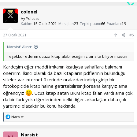
p
k
colonel
i
l
Ay Yolcusu
e
Katılım
15 Ocak 2021
Mesajlar
23
Tepki puanı
66
Puanları
19
r
:
27 Ocak 2021
#5
Narsist' Alıntı:
Teşekkür ederim ucuza kitap alabileceğimiz bir site biliyor musun
Kardeşim eğer maddi imkanın kısıtlıysa sahaflara bakmanı
öneririm. İkinci olarak da bazı kitapların pdflerinin bulunduğu
siteler var internet üzerinde oralardan indirip gidip bir
fotokopicide kitap haline getirtebilirsin(korsana karşıyız ama
öğrenciyiz
. Ucuz kitap satan BKM kitap falan vardı ama çok
da bir fark yok diğerlerinden belki diğer arkadaşlar daha çok
yardımcı olacaktır bu konu hakkında.
T
Narsist
e
p
k
Narsist
i