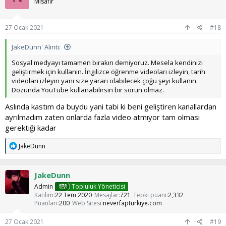
l
Misafir
e
r
:
27 Ocak 2021
#18
JakeDunn' Alıntı:
Sosyal medyayı tamamen bırakın demiyoruz. Mesela kendinizi
geliştirmek için kullanın. İngilizce öğrenme videolari izleyin, tarih
videoları izleyin yani size yararı olabilecek çoğu şeyi kullanın.
Dozunda YouTube kullanabilirsin bir sorun olmaz.
Aslında kastım da buydu yani tabi ki beni geliştiren kanallardan
ayrılmadım zaten onlarda fazla video atmıyor tam olması
gerektiği kadar
T
JakeDunn
e
p
k
JakeDunn
i
l
Admin
Topluluk Yöneticisi
e
Katılım
22 Tem 2020
Mesajlar
721
Tepki puanı
2,332
r
Puanları
200
Web Sitesi
neverfapturkiye.com
:
27 Ocak 2021
#19