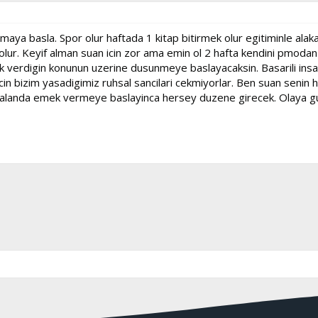
ya basla. Spor olur haftada 1 kitap bitirmek olur egitiminle alakal
lur. Keyif alman suan icin zor ama emin ol 2 hafta kendini pmodan
erdigin konunun uzerine dusunmeye baslayacaksin. Basarili insanlar
n bizim yasadigimiz ruhsal sancilari cekmiyorlar. Ben suan senin his
 alanda emek vermeye baslayinca hersey duzene girecek. Olaya g