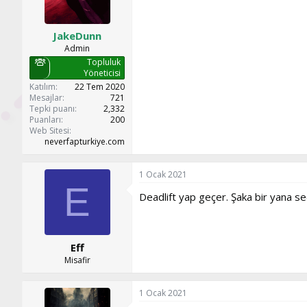
JakeDunn
Admin
Topluluk
Yöneticisi
Katılım
22 Tem 2020
Mesajlar
721
Tepki puanı
2,332
Puanları
200
Web Sitesi
neverfapturkiye.com
1 Ocak 2021
E
Deadlift yap geçer. Şaka bir yana s
Eff
Misafir
1 Ocak 2021