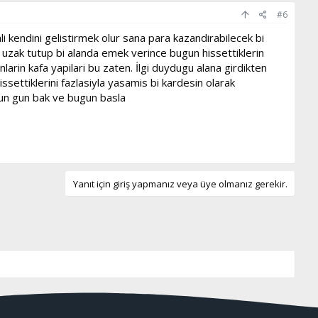
#6
i kendini gelistirmek olur sana para kazandirabilecek bi
 uzak tutup bi alanda emek verince bugun hissettiklerin
in kafa yapilari bu zaten. İlgi duydugu alana girdikten
settiklerini fazlasiyla yasamis bi kardesin olarak
un gun bak ve bugun basla
Yanıt için giriş yapmanız veya üye olmanız gerekir.