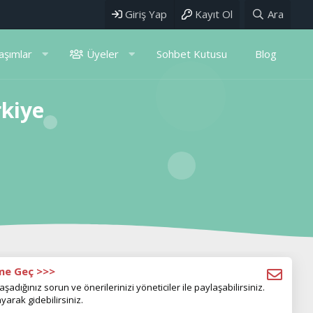
Giriş Yap
Kayıt Ol
Ara
aşımlar
Üyeler
Sohbet Kutusu
Blog
rkiye
ime Geç >>>
aşadığınız sorun ve önerilerinizi yöneticiler ile paylaşabilirsiniz.
yarak gidebilirsiniz.