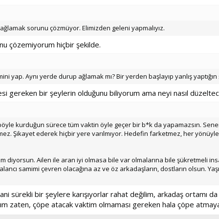
t ağlamak sorunu çözmüyor. Elimizden geleni yapmalıyız.
nu çözemiyorum hiçbir şekilde.
mini yap. Aynı yerde durup ağlamak mı? Bir yerden başlayıp yanlış yaptığı
si gereken bir şeylerin olduğunu biliyorum ama neyi nasıl düzeltec
yle kurduğun sürece tüm vaktin öyle geçer bir b*k da yapamazsın. Seneni
z. Şikayet ederek hiçbir yere varılmıyor. Hedefin farketmez, her yönüyle, e
 diyorsun. Ailen ile aran iyi olmasa bile var olmalarına bile şükretmeli 
lancı samimi çevren olacağına az ve öz arkadaşların, dostların olsun. Ya
ani sürekli bir şeylere karışıyorlar rahat değilim, arkadaş ortamı 
ttım zaten, çöpe atacak vaktim olmaması gereken hala çöpe atmay