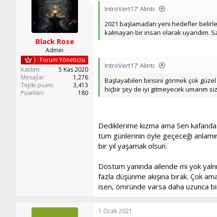
IntroVert17' Alıntı:
2021 başlamadan yeni hedefler belirle
kalmayan bir insan olarak uyandım. San
Black Rose
Admin
Forum Yöneticisi
IntroVert17' Alıntı:
Katılım
5 Kas 2020
Mesajlar
1,276
Başlayabilen birisini görmek çok güz
Tepki puanı
3,413
hiçbir şey de iyi gitmeyecek umarım siz
Puanları
180
Dediklerime kızma ama Sen kafanda b
tüm günlerinin öyle geçeceği anlamın
bir yıl yaşamak olsun.
Dostum yanında ailende mi yok yalnız
fazla düşünme akışına bırak. Çok ama
isen, ömründe varsa daha uzunca bir
1 Ocak 2021