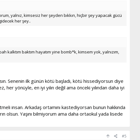
rum, yalnız, kimsesiz her şeyden bıkkın, hiçbir şey yapacak gücü
gidecek her şey..
bah kalktım baktım hayatım yine bomb*k, kimsem yok, yalnızım,
. Senenin ilk günün kötü başladı, kötü hissediyorsun diye
her yönüyle, en iyi yılın değil ama önceki yılından daha iyi
retmeli insan. Arkadaş ortamını kastediyorsan bunun hakkında
rın olsun. Yaşını bilmiyorum ama daha ortaokul yada lisede
#5