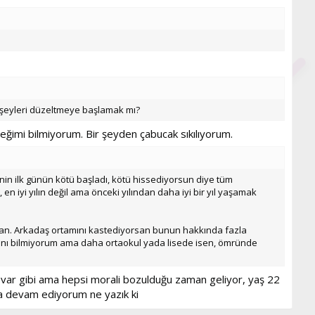
n şeyleri düzeltmeye başlamak mı?
eğimi bilmiyorum. Bir şeyden çabucak sıkılıyorum.
n ilk günün kötü başladı, kötü hissediyorsun diye tüm
n iyi yılın değil ama önceki yılından daha iyi bir yıl yaşamak
insan. Arkadaş ortamını kastediyorsan bunun hakkında fazla
şını bilmiyorum ama daha ortaokul yada lisede isen, ömründe
da var gibi ama hepsi morali bozulduğu zaman geliyor, yaş 22
a devam ediyorum ne yazık ki