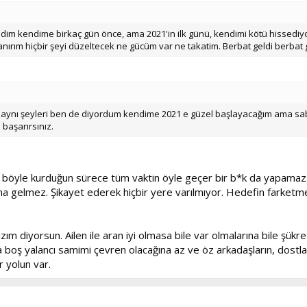
dim kendime birkaç gün önce, ama 2021'in ilk günü, kendimi kötü hissediyo
ırım hiçbir şeyi düzeltecek ne gücüm var ne takatim. Berbat geldi berbat 
el aynı şeyleri ben de diyordum kendime 2021 e güzel başlayacağım ama sa
 başarırsınız.
öyle kurduğun sürece tüm vaktin öyle geçer bir b*k da yapamazsın
a gelmez. Şikayet ederek hiçbir yere varılmıyor. Hedefin farketmez, 
ım diyorsun. Ailen ile aran iyi olmasa bile var olmalarına bile şük
 boş yalancı samimi çevren olacağına az ve öz arkadaşların, dostla
 yolun var.