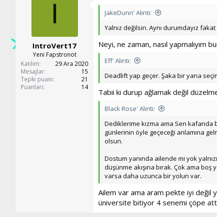
I
JakeDunn' Alıntı:
Yalnız değilsin. Aynı durumdayız faka
Neyi, ne zaman, nasıl yapmalıyım bu
IntroVert17
Yeni Fapstronot
Eff' Alıntı:
Katılım
29 Ara 2020
Mesajlar
15
Deadlift yap geçer. Şaka bir yana seçi
Tepki puanı
21
Puanları
14
Tabii ki durup ağlamak değil düzelme
Black Rose' Alıntı:
Dediklerime kızma ama Sen kafanda bö
günlerinin öyle geçeceği anlamına gelme
olsun.
Dostum yanında ailende mi yok yalnızım
düşünme akışına bırak. Çok ama boş ya
varsa daha uzunca bir yolun var.
Ailem var ama aram pekte iyi değil y
üniversite bitiyor 4 senemi çöpe a