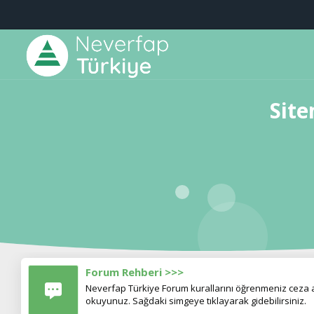
Site
Forum Rehberi >>>
Neverfap Türkiye Forum kurallarını öğrenmeniz ceza al
okuyunuz. Sağdaki simgeye tıklayarak gidebilirsiniz.