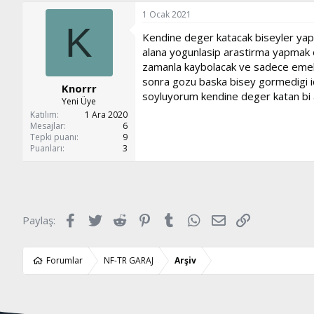
1 Ocak 2021
K
Kendine deger katacak biseyler yapma
alana yogunlasip arastirma yapmak o
zamanla kaybolacak ve sadece emek v
sonra gozu baska bisey gormedigi ici
Knorrr
soyluyorum kendine deger katan bi
Yeni Üye
Katılım
1 Ara 2020
Mesajlar
6
Tepki puanı
9
Puanları
3
Facebook
Twitter
Reddit
Pinterest
Tumblr
WhatsApp
E-posta
Link
Paylaş:
Forumlar
NF-TR GARAJ
Arşiv