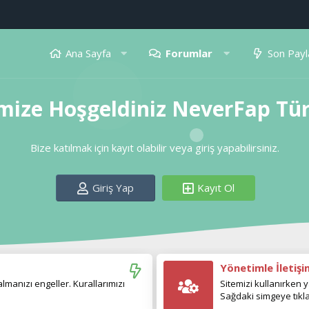
Ana Sayfa
Forumlar
Son Payl
mize Hoşgeldiniz NeverFap Tü
Bize katılmak için kayıt olabilir veya giriş yapabilirsiniz.
Giriş Yap
Kayıt Ol
Yönetimle İletiş
manızı engeller. Kurallarımızı
Sitemizi kullanırken y
Sağdaki simgeye tıkla