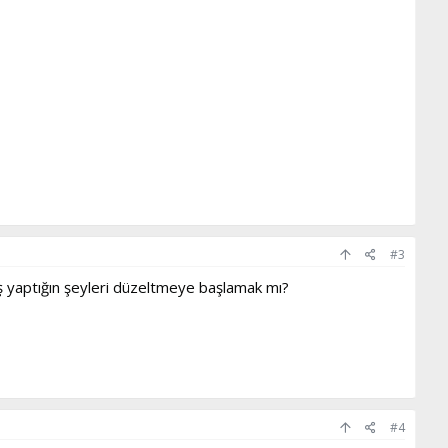
#3
ış yaptığın şeyleri düzeltmeye başlamak mı?
#4