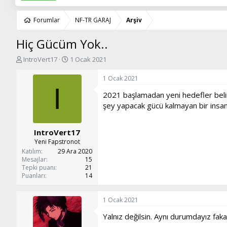
Forumlar
NF-TR GARAJ
Arşiv
Hiç Gücüm Yok..
K
B
IntroVert17
1 Ocak 2021
o
a
n
ş
1 Ocak 2021
u
l
I
2021 başlamadan yeni hedefler belir
y
a
u
n
şey yapacak gücü kalmayan bir insan
b
g
a
ı
IntroVert17
ş
ç
l
t
Yeni Fapstronot
a
a
Katılım
29 Ara 2020
t
r
Mesajlar
15
Tepki puanı
21
a
i
Puanları
14
n
h
i
1 Ocak 2021
Yalnız değilsin. Aynı durumdayız fa