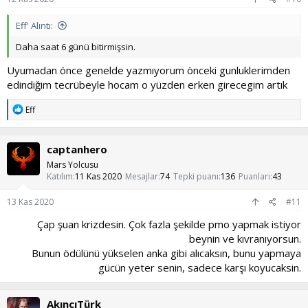
Eff' Alıntı:
Daha saat 6 günü bitirmişsin.
Uyumadan önce genelde yazmıyorum önceki gunluklerimden
edindiğim tecrübeyle hocam o yüzden erken girecegim artık
T
Eff
e
p
k
captanhero
i
l
Mars Yolcusu
e
Katılım
11 Kas 2020
Mesajlar
74
Tepki puanı
136
Puanları
43
r
:
13 Kas 2020
#11
Çap şuan krizdesin. Çok fazla şekilde pmo yapmak istiyor
beynin ve kıvranıyorsun.
Bunun ödülünü yükselen anka gibi alıcaksın, bunu yapmaya
gücün yeter senin, sadece karşı koyucaksin.​
AkıncıTürk