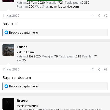
e
Katılım
22 Tem 2020
Mesajlar
721
Tepki puanı
2,332
r
Puanları
200
Web Sitesi
neverfapturkiye.com
:
11 Kas 2020
#2
Başarılar
T
Brock
ve
captanhero
e
p
k
Loner
i
l
Yalnız Adam
e
Katılım
7 Eki 2020
Mesajlar
79
Tepki puanı
218
Puanları
71
r
Yaş
25
:
11 Kas 2020
#3
Başarılar dostum
T
Brock
ve
captanhero
e
p
k
Bravo
i
l
Merkür Yolcusu
e