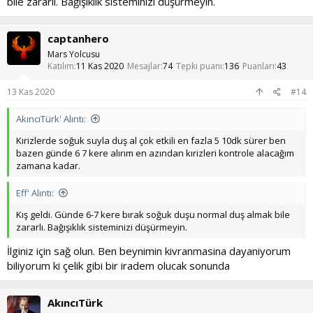
bile zararlı. Bağışıklık sisteminizi düşürmeyin.
captanhero
Mars Yolcusu
Katılım
11 Kas 2020
Mesajlar
74
Tepki puanı
136
Puanları
43
13 Kas 2020
#14
AkıncıTürk' Alıntı:
Kırizlerde soğuk suyla duş al çok etkili en fazla 5 10dk sürer ben
bazen günde 6 7 kere alırım en azından kırizleri kontrole alacağım
zamana kadar.
Eff' Alıntı:
Kış geldi. Günde 6-7 kere bırak soğuk duşu normal duş almak bile
zararlı. Bağışıklık sisteminizi düşürmeyin.
İlginiz için sağ olun. Ben beynimin kivranmasina dayaniyorum
biliyorum ki çelik gibi bir iradem olucak sonunda
AkıncıTürk