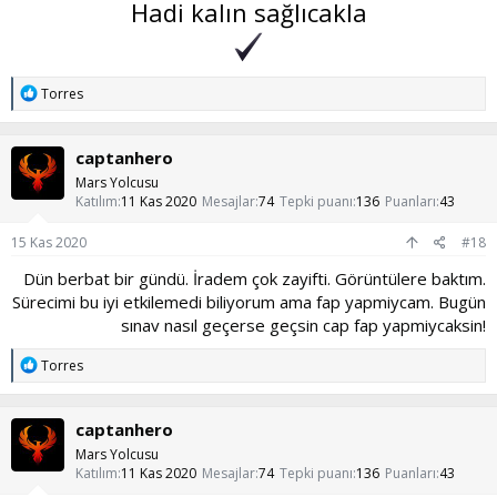
Hadi kalın sağlıcakla
T
Torres
e
p
k
captanhero
i
l
Mars Yolcusu
e
Katılım
11 Kas 2020
Mesajlar
74
Tepki puanı
136
Puanları
43
r
:
15 Kas 2020
#18
Dün berbat bir gündü. İradem çok zayifti. Görüntülere baktım.
Sürecimi bu iyi etkilemedi biliyorum ama fap yapmiycam. Bugün
sınav nasıl geçerse geçsin cap fap yapmiycaksin!​
T
Torres
e
p
k
captanhero
i
l
Mars Yolcusu
e
Katılım
11 Kas 2020
Mesajlar
74
Tepki puanı
136
Puanları
43
r