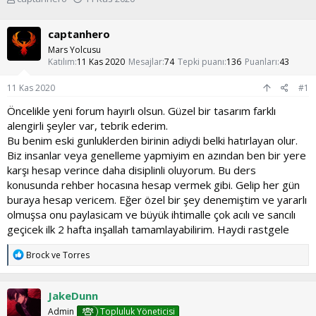
o
a
n
ş
captanhero
u
l
y
a
Mars Yolcusu
u
n
Katılım
11 Kas 2020
Mesajlar
74
Tepki puanı
136
Puanları
43
b
g
a
ı
11 Kas 2020
#1
ş
ç
Öncelikle yeni forum hayırlı olsun. Güzel bir tasarım farklı
l
t
alengirli şeyler var, tebrik ederim.
a
a
t
r
Bu benim eski gunluklerden birinin adiydi belki hatırlayan olur.
a
i
Biz insanlar veya genelleme yapmiyim en azından ben bir yere
n
h
karşı hesap verince daha disiplinli oluyorum. Bu ders
i
konusunda rehber hocasına hesap vermek gibi. Gelip her gün
buraya hesap vericem. Eğer özel bir şey denemiştim ve yararlı
olmuşsa onu paylasicam ve büyük ihtimalle çok acılı ve sancılı
geçicek ilk 2 hafta inşallah tamamlayabilirim. Haydi rastgele
T
Brock
ve
Torres
e
p
k
JakeDunn
i
l
Admin
Topluluk Yöneticisi