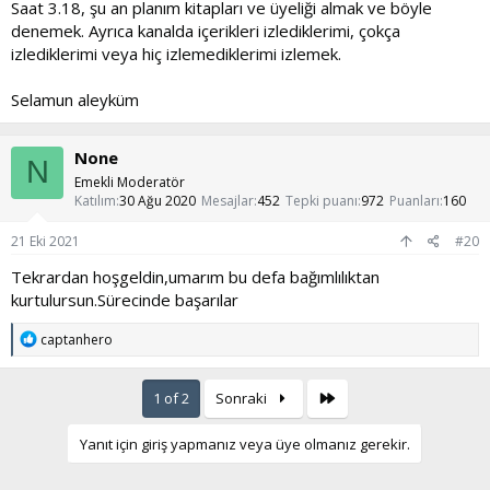
Saat 3.18, şu an planım kitapları ve üyeliği almak ve böyle
denemek. Ayrıca kanalda içerikleri izlediklerimi, çokça
izlediklerimi veya hiç izlemediklerimi izlemek.
Selamun aleyküm
None
N
Emekli Moderatör
Katılım
30 Ağu 2020
Mesajlar
452
Tepki puanı
972
Puanları
160
21 Eki 2021
#20
Tekrardan hoşgeldin,umarım bu defa bağımlılıktan
kurtulursun.Sürecinde başarılar
T
captanhero
e
p
k
Son
1 of 2
Sonraki
i
l
e
Yanıt için giriş yapmanız veya üye olmanız gerekir.
r
: