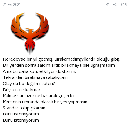
:
21 Eki 2021
#19
Neredeyse bir yıl geçmiş. Bırakamadım(yillardir olduğu gibi).
Bir yerden sonra saldım artık bırakmaya bile uğraşmadim.
Ama bu daha kötü etkiliyor dostlarım.
Tekrardan bırakmaya cabaliycam.
Olay da bu değil mi zaten?
Düşsen de kalkmak.
Kalmassan üzerine basarak geçerler.
Kimsenin umrunda olacak bir şey yapmasın.
Standart olup çıkarsın
Bunu istemiyorum
Bunu istemiyorum