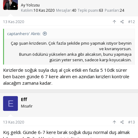
Ay Yolcusu
Katılım
10 Kas 2020
Mesajlar
40
Tepki puanı
63
Puanları
24
13 Kas 2020
#12
captanhero' Alıntı:
Çap şuan krizdesin. Çok fazla şekilde pmo yapmak istiyor beynin
ve kıvranıyorsun.
Bunun ödülünü yükselen anka gibi alıcaksın, bunu yapmaya
gücün yeter senin, sadece karşı koyucaksin.​
Kırizlerde soğuk suyla duş al çok etkili en fazla 5 10dk sürer
ben bazen günde 6 7 kere alırım en azından kırizleri kontrole
alacağım zamana kadar.
Eff
E
Misafir
13 Kas 2020
#13
Kış geldi. Günde 6-7 kere bırak soğuk duşu normal duş almak