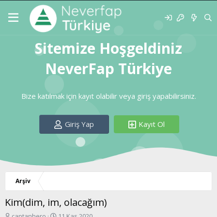
Sitemize Hoşgeldiniz
NeverFap Türkiye
Bize katılmak için kayıt olabilir veya giriş yapabilirsiniz.
Giriş Yap
Kayıt Ol
Arşiv
Kim(dim, im, olacağım)
K
B
captanhero
11 Kas 2020