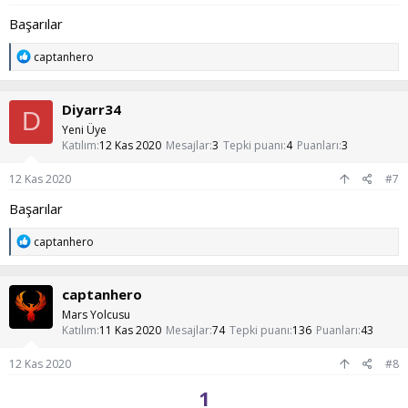
Başarılar
T
captanhero
e
p
k
Diyarr34
i
D
l
Yeni Üye
e
Katılım
12 Kas 2020
Mesajlar
3
Tepki puanı
4
Puanları
3
r
:
12 Kas 2020
#7
Başarılar
T
captanhero
e
p
k
captanhero
i
l
Mars Yolcusu
e
Katılım
11 Kas 2020
Mesajlar
74
Tepki puanı
136
Puanları
43
r
:
12 Kas 2020
#8
1