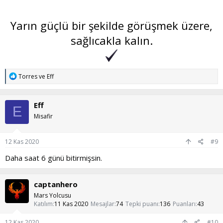
Yarın güçlü bir şekilde görüşmek üzere,
sağlıcakla kalın.
T
Torres
ve
Eff
e
p
k
Eff
i
E
l
Misafir
e
r
:
12 Kas 2020
#9
Daha saat 6 günü bitirmişsin.
captanhero
Mars Yolcusu
Katılım
11 Kas 2020
Mesajlar
74
Tepki puanı
136
Puanları
43
12 Kas 2020
#10