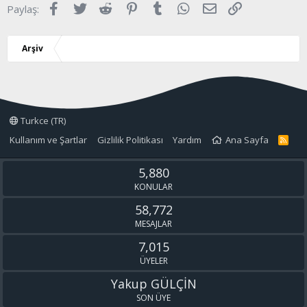
Facebook
Twitter
Reddit
Pinterest
Tumblr
WhatsApp
E-posta
Link
Paylaş:
Arşiv
Turkce (TR)
Kullanım ve Şartlar
Gizlilik Politikası
Yardım
Ana Sayfa
R
S
S
5,880
KONULAR
58,772
MESAJLAR
7,015
ÜYELER
Yakup GÜLÇİN
SON ÜYE