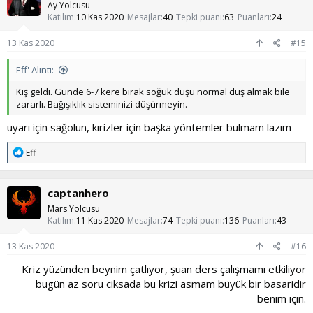
Ay Yolcusu
Katılım
10 Kas 2020
Mesajlar
40
Tepki puanı
63
Puanları
24
13 Kas 2020
#15
Eff' Alıntı:
Kış geldi. Günde 6-7 kere bırak soğuk duşu normal duş almak bile
zararlı. Bağışıklık sisteminizi düşürmeyin.
uyarı için sağolun, kırizler için başka yöntemler bulmam lazım
T
Eff
e
p
k
captanhero
i
l
Mars Yolcusu
e
Katılım
11 Kas 2020
Mesajlar
74
Tepki puanı
136
Puanları
43
r
:
13 Kas 2020
#16
Kriz yüzünden beynim çatlıyor, şuan ders çalışmamı etkiliyor
bugün az soru ciksada bu krizi asmam büyük bir basaridir
benim için.​