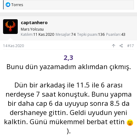
T
Torres
e
p
k
captanhero
i
l
Mars Yolcusu
e
Katılım
11 Kas 2020
Mesajlar
74
Tepki puanı
136
Puanları
43
r
:
14 Kas 2020
#17
2,3
Bunu dün yazamadım aklımdan çıkmış.
Dün bir arkadaş ile 11.5 ile 6 arası
nerdeyse 7 saat konuştuk. Bunu yapma
bir daha cap 6 da uyuyup sonra 8.5 da
dershaneye gittin. Geldi uyudun yeni
kalktin. Günü mükemmel berbat ettin
).