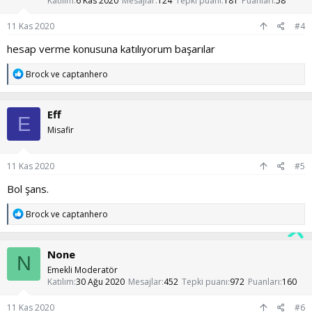
Katılım
6 Kas 2020
Mesajlar
124
Tepki puanı
181
Puanları
58
r
:
11 Kas 2020
#4
hesap verme konusuna katılıyorum başarılar
T
Brock
ve
captanhero
e
p
k
Eff
i
E
l
Misafir
e
r
:
11 Kas 2020
#5
Bol şans.
T
Brock
ve
captanhero
e
p
k
None
i
N
l
Emekli Moderatör
e
Katılım
30 Ağu 2020
Mesajlar
452
Tepki puanı
972
Puanları
160
r
:
11 Kas 2020
#6