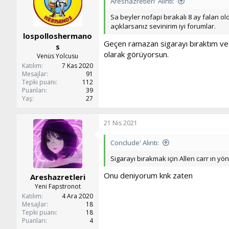
Areshazretleri' Alıntı:
e
r
Sa beyler nofapi bırakalı 8 ay falan o
:
açıklarsanız sevinirim iyi forumlar.
lospolloshermano
Geçen ramazan sigarayı bıraktım ve
s
olarak görüyorsun.
Venüs Yolcusu
Katılım
7 Kas 2020
Mesajlar
91
Tepki puanı
112
Puanları
39
Yaş
27
21 Nis 2021
Conclude' Alıntı:
Sigarayı bırakmak için Allen carr ın yö
Onu deniyorum knk zaten
Areshazretleri
Yeni Fapstronot
Katılım
4 Ara 2020
Mesajlar
18
Tepki puanı
18
Puanları
4