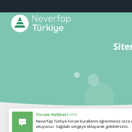
Site
Forum Rehberi >>>
Neverfap Türkiye Forum kurallarını öğrenmeniz ceza al
okuyunuz. Sağdaki simgeye tıklayarak gidebilirsiniz.