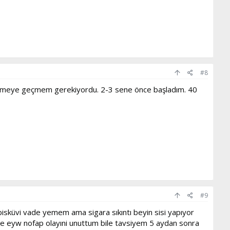
#8
iz içmeye geçmem gerekiyordu. 2-3 sene önce başladım. 40
#9
isküvi vade yemem ama sigara sıkıntı beyin sisi yapıyor
de eyw nofap olayıni unuttum bile tavsiyem 5 aydan sonra