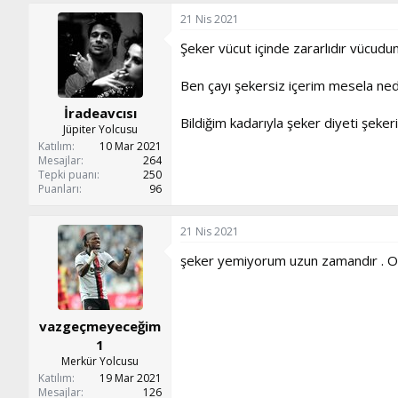
21 Nis 2021
Şeker vücut içinde zararlıdır vücudun
Ben çayı şekersiz içerim mesela ned
İradeavcısı
Bildiğim kadarıyla şeker diyeti şeker
Jüpiter Yolcusu
Katılım
10 Mar 2021
Mesajlar
264
Tepki puanı
250
Puanları
96
21 Nis 2021
şeker yemiyorum uzun zamandır . O
vazgeçmeyeceğim
1
Merkür Yolcusu
Katılım
19 Mar 2021
Mesajlar
126