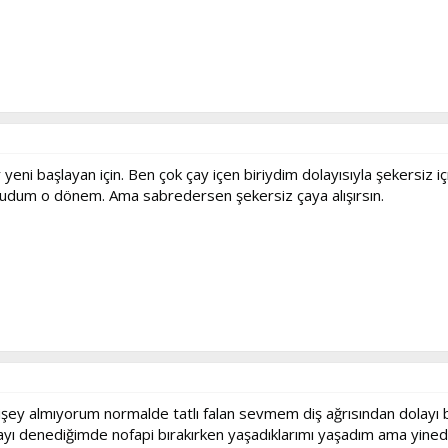
 yeni başlayan için. Ben çok çay içen biriydim dolayısıyla şekers
ğudum o dönem. Ama sabredersen şekersiz çaya alışırsın.
şey almıyorum normalde tatlı falan sevmem diş ağrısından dolayı b
ayı denediğimde nofapi bırakırken yaşadıklarımı yaşadım ama yine