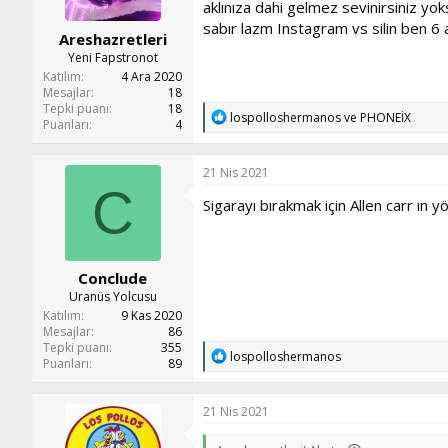
aklınıza dahi gelmez sevinirsiniz yo
sabır lazm Instagram vs silin ben 6 
Areshazretleri
Yeni Fapstronot
Katılım
4 Ara 2020
Mesajlar
18
Tepki puanı
18
T
lospolloshermanos
ve
PHONEİX
Puanları
4
e
p
k
21 Nis 2021
i
C
l
Sigarayı bırakmak için Allen carr ın y
e
r
:
Conclude
Uranüs Yolcusu
Katılım
9 Kas 2020
Mesajlar
86
Tepki puanı
355
T
lospolloshermanos
Puanları
89
e
p
k
21 Nis 2021
i
l