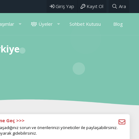
Giriş Yap
Kayıt Ol
Ara
aşımlar
Üyeler
Sohbet Kutusu
Blog
rkiye
ime Geç >>>
aşadığınız sorun ve önerilerinizi yöneticiler ile paylaşabilirsiniz.
yarak gidebilirsiniz.