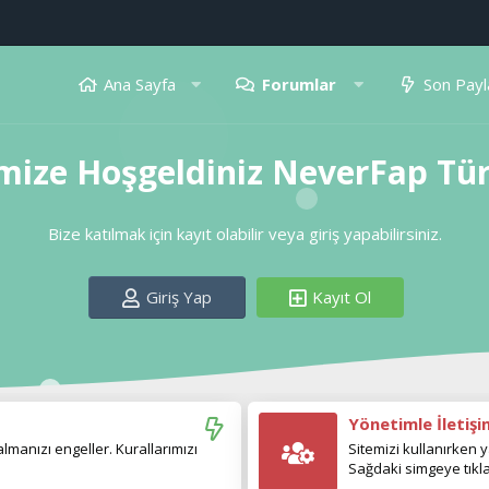
Ana Sayfa
Forumlar
Son Payl
mize Hoşgeldiniz NeverFap Tü
Bize katılmak için kayıt olabilir veya giriş yapabilirsiniz.
Giriş Yap
Kayıt Ol
Yönetimle İletiş
manızı engeller. Kurallarımızı
Sitemizi kullanırken y
Sağdaki simgeye tıkla