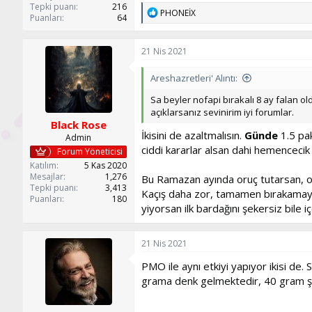
Tepki puanı
216
T
PHONEİX
Puanları
64
e
p
k
21 Nis 2021
i
l
Areshazretleri' Alıntı:
e
r
Sa beyler nofapi bırakalı 8 ay falan o
:
açıklarsanız sevinirim iyi forumlar.
Black Rose
İkisini de azaltmalısın.
Günde
1.5 pak
Admin
ciddi kararlar alsan dahi hemencecik
Forum Yöneticisi
Katılım
5 Kas 2020
Mesajlar
1,276
Bu Ramazan ayında oruç tutarsan, or
Tepki puanı
3,413
Kaçış daha zor, tamamen bırakamayabi
Puanları
180
yiyorsan ilk bardağını şekersiz bile iç
21 Nis 2021
PMO ile aynı etkiyi yapıyor ikisi de
grama denk gelmektedir, 40 gram şek