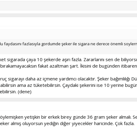
ldu faydasını fazlasıyla gordumde şeker ile sigara ne derece önemli soyler
et sigarada çaya 10 şekerde aşırı fazla. Zararlarını sen de biliyor
 bırakamayacaksın fakat azaltman şart. İkisini de bugünden itibare
uç sigarayı daha az içmene yardımcı olacaktır. Şeker bağımlılığı D
lirsin ama az tüketebilirsin. Çaydaki şekerini ise 10 yerine bugün
ebilirsin. (dene)
. Söylemişken yetişkin bir erkek birey günde 36 gram şeker almalı. S
er almış oluyorsun yediğin diğer yiyecekler haricinde. Çok fazla.