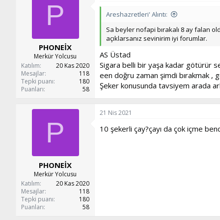
P
Areshazretleri' Alıntı:
Sa beyler nofapi bırakalı 8 ay falan o
açıklarsanız sevinirim iyi forumlar.
PHONEİX
AS Üstad
Merkür Yolcusu
Sigara belli bir yaşa kadar götürür s
Katılım
20 Kas 2020
Mesajlar
118
een doğru zaman şimdi bırakmak , güç
Tepki puanı
180
Şeker konusunda tavsiyem arada ark
Puanları
58
21 Nis 2021
P
10 şekerli çay?çayı da çok içme benc
PHONEİX
Merkür Yolcusu
Katılım
20 Kas 2020
Mesajlar
118
Tepki puanı
180
Puanları
58