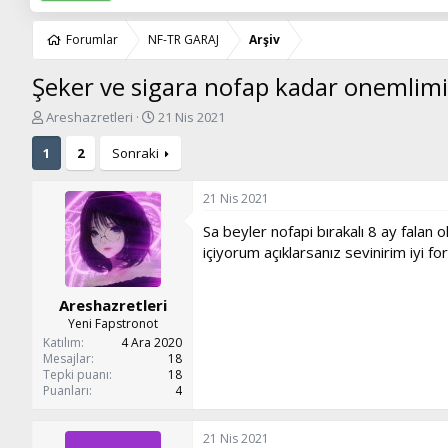
Forumlar
NF-TR GARAJ
Arşiv
Şeker ve sigara nofap kadar onemlimi
K
B
Areshazretleri
21 Nis 2021
o
a
n
ş
1
2
Sonraki
u
l
y
a
21 Nis 2021
u
n
b
g
Sa beyler nofapi bırakalı 8 ay falan
a
ı
içiyorum açıklarsanız sevinirim iyi fo
ş
ç
l
t
a
a
Areshazretleri
t
r
Yeni Fapstronot
a
i
Katılım
4 Ara 2020
n
h
Mesajlar
18
i
Tepki puanı
18
Puanları
4
21 Nis 2021