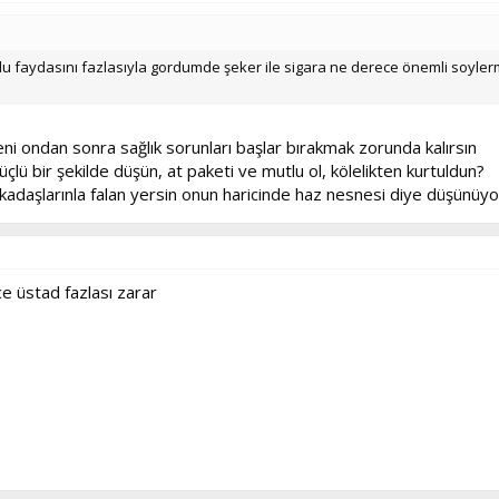
ldu faydasını fazlasıyla gordumde şeker ile sigara ne derece önemli soyler
eni ondan sonra sağlık sorunları başlar bırakmak zorunda kalırsın
lü bir şekilde düşün, at paketi ve mutlu ol, kölelikten kurtuldun?
adaşlarınla falan yersin onun haricinde haz nesnesi diye düşünüy
e üstad fazlası zarar